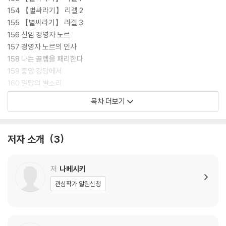
154 【별싸라기】 리겔 2
155 【별싸라기】 리겔 3
156 신임 경영자 노르
157 경영자 노르의 인사
158 나는 골렘을 패리한다
159 중앙 강당에서
160 멸망의 발소리
161 수도 사렌차로
목차 더보기
162 검은 로브의 남자
163 사막의 폭풍
164 느의 활 2
저자 소개
3
【어느 하녀와 새로운 주인】
【신의 귀향】
후기
저
나베시키
관심작가 알림신청