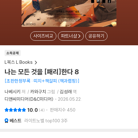
사이즈비교
파트너샵
공유하기
소득공제
L북스 L Books
나는 모든 것을 [패리]한다 8
초판한정부록 : 띠지+책갈피 (책과랩핑)
나베시키
저
카와구치
그림
김성래
역
디앤씨미디어(D&C미디어)
2026.05.22.
10.0
판매지수
450
4
베스트
라이트노벨 top100 3주