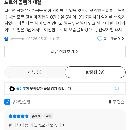
노르와 골렘의 대결
빠르면 올해 1월 겨울을 맞아 읽어볼 수 있을 것으로 생각했던 라이트 노벨
＜나는 모든 것을 패리한다 8권＞을 5월 여름이 되어서야 읽어볼 수 있게
되었다. 비록 다른 책이 밀려 있다고 해도 우선해서 읽고 싶은 이 판타지 라
이트 노벨은 8권에서도 여전한 노르의 모습을 바탕으로, 전략가인 라시드
가 꾸민 판이 크게 요동치는 모습을 볼 수 있었다. 노르는 이 모든 사건의
o*****s
2026.05.31.
신고
0
댓글
0
중심에 있
리뷰 전체보기
리뷰
1
한줄평
3
클린봇
이 부적절한 글을 감지 중입니다.
설정
구매한줄평
추천순
종이책
구매
판매량이 좀 더 늘었으면 좋겠다!!