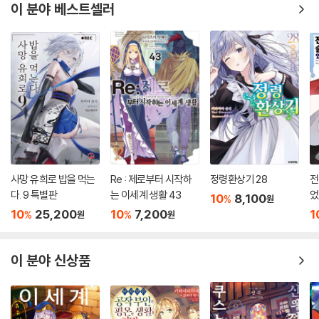
이 분야 베스트셀러
사망 유희로 밥을 먹는
Re : 제로부터 시작하
정령환상기 28
전
다. 9 특별판
는 이세계 생활 43
었
10
8,100
%
원
10
25,200
10
7,200
1
%
%
원
원
이 분야 신상품