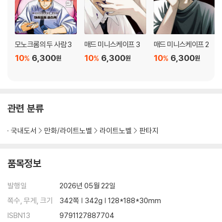
모노크롬의 두 사람 3
매드 미니스케이프 3
매드 미니스케이프 2
10
6,300
10
6,300
10
6,300
%
%
%
원
원
원
관련 분류
국내도서
만화/라이트노벨
라이트노벨
판타지
품목정보
발행일
2026년 05월 22일
쪽수, 무게, 크기
342쪽 | 342g | 128*188*30mm
ISBN13
9791127887704