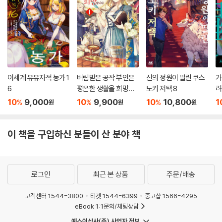
이세계 유유자적 농가 1
버림받은 공작 부인은
신의 정원이 딸린 쿠스
가
6
평온한 생활을 희망합
노키 저택 8
려
니다 1
가
10
9,000
10
9,900
10
10,800
1
%
%
%
원
원
원
이 책을 구입하신 분들이 산 분야 책
로그인
최근 본 상품
주문/배송
고객센터 1544-3800
티켓 1544-6399
중고샵 1566-4295
eBook 1:1문의/채팅상담
예스이십사(주) 사업자 정보