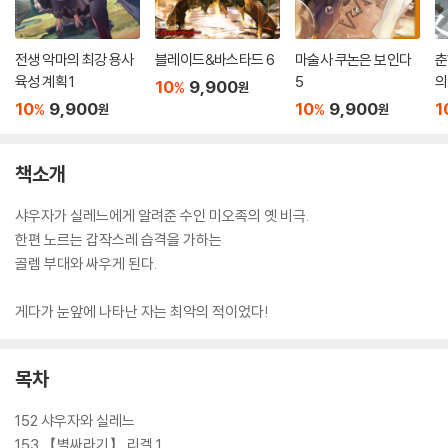
전생 악마의 최강 용사
블레이드&바스타드 6
마술사 쿠논은 보인다
춘
육성 계획 1
5
의
10
9,900
%
원
10
9,900
10
9,900
1
%
%
원
원
책소개
샤우자가 실레느에게 알려준 수인 미오족의 옛 비극.
한편 노르는 갑작스레 습격을 가하는
골렘 부대와 싸우게 된다.
게다가 눈앞에 나타난 자는 최악의 적이었다!
목차
152 샤우자와 실레느
153 【별싸라기】 리겔 1