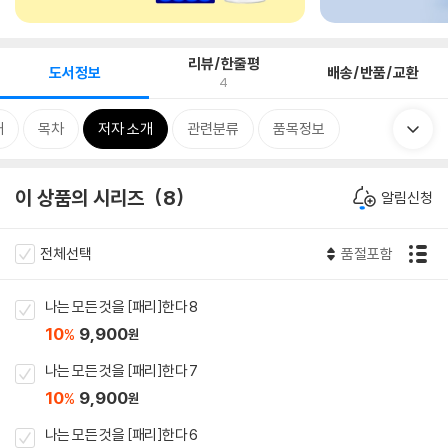
리뷰/한줄평
도서정보
배송/반품/교환
4
개
목차
저자 소개
관련분류
품목정보
이 상품의 시리즈
8
알림신청
전체선택
품절포함
나는 모든 것을 [패리]한다 8
10
9,900
%
원
나는 모든 것을 [패리]한다 7
10
9,900
%
원
나는 모든 것을 [패리]한다 6