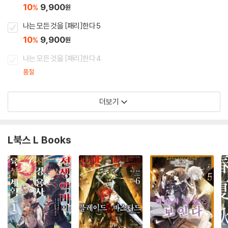
10
9,900
%
원
나는 모든 것을 [패리]한다 5
10
9,900
%
원
나는 모든 것을 [패리]한다 4
품절
더보기
L북스 L Books