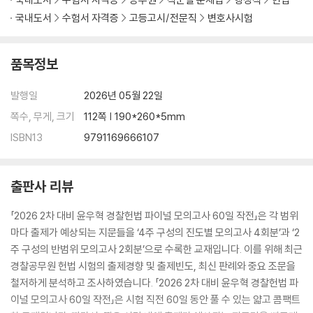
국내도서
수험서 자격증
고등고시/전문직
변호사시험
품목정보
발행일
2026년 05월 22일
쪽수, 무게, 크기
112쪽 | 190*260*5mm
ISBN13
9791169666107
출판사 리뷰
「2026 2차 대비 윤우혁 경찰헌법 파이널 모의고사 60일 작전」은 각 범위
마다 출제가 예상되는 지문들을 ‘4주 구성의 진도별 모의고사 4회분’과 ‘2
주 구성의 반범위 모의고사 2회분’으로 수록한 교재입니다. 이를 위해 최근
경찰공무원 헌법 시험의 출제경향 및 출제빈도, 최신 판례와 중요 조문을
철저하게 분석하고 조사하였습니다. 「2026 2차 대비 윤우혁 경찰헌법 파
이널 모의고사 60일 작전」은 시험 직전 60일 동안 풀 수 있는 얇고 콤팩트