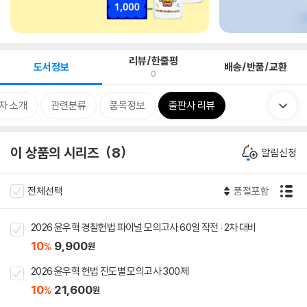
리뷰/한줄평
도서정보
배송/반품/교환
0
자 소개
관련분류
품목정보
출판사 리뷰
이 상품의 시리즈
8
알림신청
전체선택
품절포함
2026 윤우혁 경찰헌법 파이널 모의고사 60일 작전 : 2차 대비
10
9,900
%
원
2026 윤우혁 헌법 진도별 모의고사 300제
10
21,600
%
원