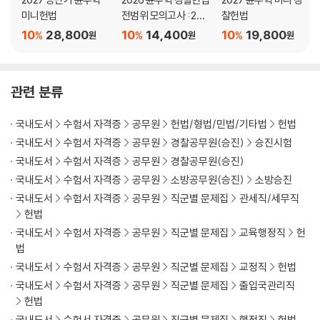
미니헌법
전범위 모의고사 : 2차
찰헌법
대비
10
28,800
10
14,400
10
19,800
%
%
%
원
원
원
관련 분류
국내도서
수험서 자격증
공무원
헌법/형법/민법/기타법
헌법
국내도서
수험서 자격증
공무원
경찰공무원(승진)
승진시험
국내도서
수험서 자격증
공무원
경찰공무원(승진)
국내도서
수험서 자격증
공무원
소방공무원(승진)
소방승진
국내도서
수험서 자격증
공무원
직군별 문제집
관세직/세무직
헌법
국내도서
수험서 자격증
공무원
직군별 문제집
교육행정직
헌
법
국내도서
수험서 자격증
공무원
직군별 문제집
교정직
헌법
국내도서
수험서 자격증
공무원
직군별 문제집
출입국관리직
헌법
국내도서
수험서 자격증
공무원
직군별 문제집
행정직
헌법