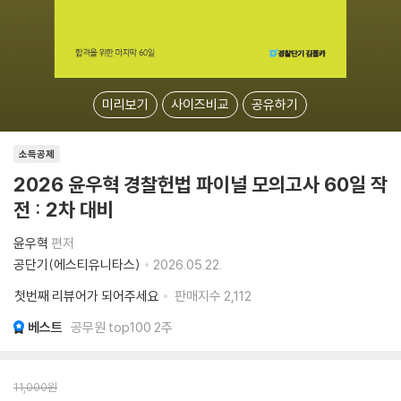
미리보기
사이즈비교
공유하기
소득공제
2026 윤우혁 경찰헌법 파이널 모의고사 60일 작
전 : 2차 대비
윤우혁
편저
공단기(에스티유니타스)
2026.05.22.
첫번째 리뷰어가 되어주세요
판매지수
2,112
베스트
공무원 top100 2주
11,000
원