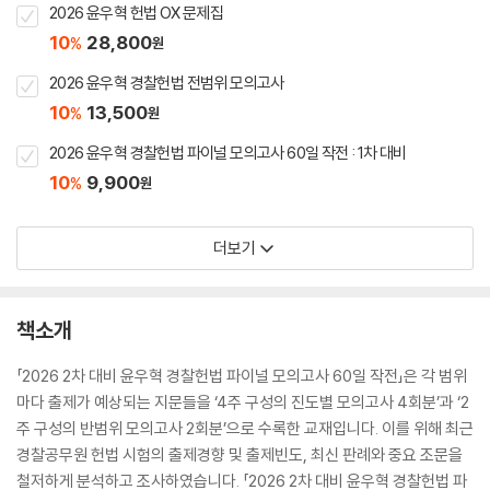
2026 윤우혁 헌법 OX 문제집
10
28,800
%
원
2026 윤우혁 경찰헌법 전범위 모의고사
10
13,500
%
원
2026 윤우혁 경찰헌법 파이널 모의고사 60일 작전 : 1차 대비
10
9,900
%
원
더보기
책소개
「2026 2차 대비 윤우혁 경찰헌법 파이널 모의고사 60일 작전」은 각 범위
마다 출제가 예상되는 지문들을 ‘4주 구성의 진도별 모의고사 4회분’과 ‘2
주 구성의 반범위 모의고사 2회분’으로 수록한 교재입니다. 이를 위해 최근
경찰공무원 헌법 시험의 출제경향 및 출제빈도, 최신 판례와 중요 조문을
철저하게 분석하고 조사하였습니다. 「2026 2차 대비 윤우혁 경찰헌법 파