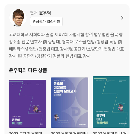
편저
윤우혁
관심작가 알림신청
고려대학교 사회학과 졸업 제47회 사법시험 합격 법무법인 율목 행
정소송 전문 변호사 前 충남대, 경북대 로스쿨 헌법/행정법 특강 前
베리타스M 헌법/행정법 대표 강사 現 공단기/소방단기 행정법 대표
강사 現 공단기/경찰단기 김폴카 헌법 대표 강사
윤우혁
의 다른 상품
2027 공단기 윤우혁
2026 윤우혁 경찰헌법
2027 윤우혁 미니 경