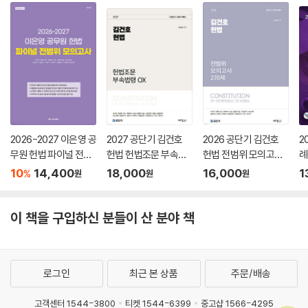
2026-2027 이은영 공
2027 공단기 김건호
2026 공단기 김건호
2
무원 헌법 파이널 전범
헌법 헌법조문 부속법
헌법 전범위 모의고사
례
위 모의고사
령 OX
270제
10
14,400
18,000
16,000
1
%
원
원
원
이 책을 구입하신 분들이 산 분야 책
로그인
최근 본 상품
주문/배송
고객센터 1544-3800
티켓 1544-6399
중고샵 1566-4295