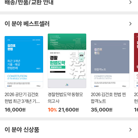
배송/반품/교환 안내
례 지문은 쟁점을 하나하나 분석하여 응용문제에도 적용할 수 있도록 하였
습니다.
이 분야 베스트셀러
4. 중요 지문들의 반복으로 집중적인 헌법 내공 강화
단순히 문제를 푸는 것은 단편적인 지식 확인에 그치기 쉽습니다. 본 교재
는 반복의 연속인 헌법 시험의 특성을 반영하여 자주 눈에 띄는 중요 지문
들은 더욱 반복함으로써 집중적인 학습이 가능하도록 구성하였습니다.
2026 공단기 김건호
경찰헌법도약 동형모
2026 김건호 헌법 찐
2
헌법 최근 3개년 기출·
의고사
합격노트
헌
예상 헌법판례 하반기
16,000
10
21,600
35,000
1
%
원
원
원
이 분야 신상품