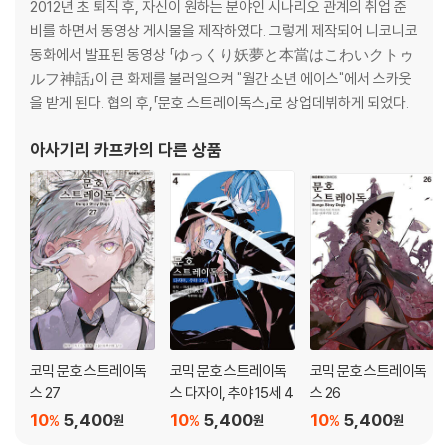
2012년 초 퇴직 후, 자신이 원하는 분야인 시나리오 관계의 취업 준
비를 하면서 동영상 게시물을 제작하였다. 그렇게 제작되어 니코니코
동화에서 발표된 동영상 「ゆっくり妖夢と本當はこわいクトゥ
ルフ神話」이 큰 화제를 불러일으켜 "월간 소년 에이스"에서 스카웃
을 받게 된다. 협의 후,「문호 스트레이독스」로 상업데뷔하게 되었다.
아사기리 카프카
의 다른 상품
코믹 문호 스트레이독
코믹 문호 스트레이독
코믹 문호 스트레이독
스 27
스 다자이, 추야 15세 4
스 26
10
5,400
10
5,400
10
5,400
%
%
%
원
원
원