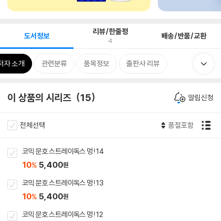
리뷰/한줄평
도서정보
배송/반품/교환
4
저자 소개
관련분류
품목정보
출판사 리뷰
이 상품의 시리즈
15
알림신청
전체선택
품절포함
코믹 문호 스트레이독스 멍! 14
10
5,400
%
원
코믹 문호 스트레이독스 멍! 13
10
5,400
%
원
코믹 문호 스트레이독스 멍! 12