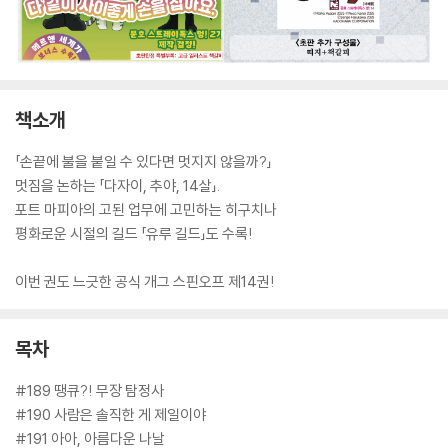
책소개
「손끝에 불을 붙일 수 있다면 멋지지 않을까?」
멋짐을 논하는 「다자이, 추야, 14살」.
포트 마피아의 고된 업무에 고민하는 히구치나
평화로운 시절의 길드 「유루 길드」도 수록!
이번 권도 느긋한 공식 개그 스핀오프 제14권!
목차
#189 땡큐?! 무장 탐정사
#190 사람은 솔직한 게 제일이야
#191 아아, 아름다운 나날