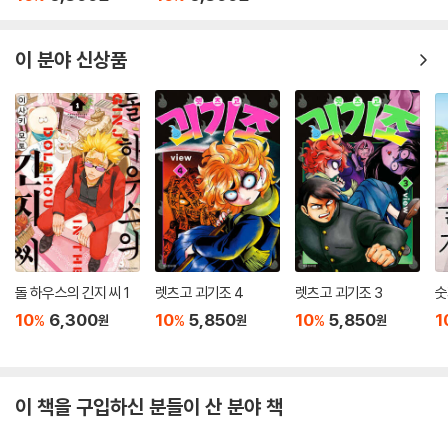
이 분야 신상품
돌 하우스의 긴지 씨 1
렛츠고 괴기조 4
렛츠고 괴기조 3
숫
10
6,300
10
5,850
10
5,850
1
%
%
%
원
원
원
이 책을 구입하신 분들이 산 분야 책