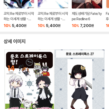
코믹 Re:제로부터 시작
코믹 Re:제로부터 시작
제도성배기담 Fate/ty
F
하는 이세계 생활 -제4
하는 이세계 생활 -제5
pe Redline 6
후
장- 11
장- 2
모
10
5,400
10
5,400
10
7,200
1
%
%
%
원
원
원
상세 이미지