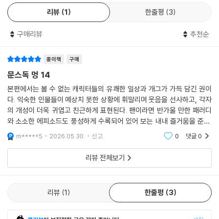
리뷰
1
한줄평
3
구매리뷰
추천순
종이책
구매
문스독 멍 14
본편에서는 볼 수 없는 캐릭터들의 유쾌한 일상과 개그가 가득 담긴 권이
다. 익숙한 인물들이 예상치 못한 상황에 휘말리며 웃음을 선사하고, 각자
의 개성이 더욱 귀엽고 친근하게 표현된다. 팬이라면 반가울 만한 패러디
와 소소한 에피소드도 풍성하게 수록되어 있어 보는 내내 즐거움을 준다.
본편의 긴장감을 잠시 내려놓고 캐릭터들의 또 다른 매력을 가볍게 즐기기
m*****5
2026.05.30.
신고
0
댓글
0
에 좋은 한 권이다
리뷰 전체보기
리뷰
1
한줄평
3