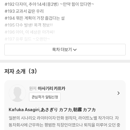
#192 다자이, 추야 14세(중2병) ~만약 힘이 있다면~
#193 교과서 같은 우리
#194 뭐든 계획이 가장 즐겁다는 설
#195 다수 발생! 목격 정보!!
#196 아아, 이 세상은 아가씨!
#197 유루 길드 ~오랜만~
#198 전편 내가 나를 놓으면
목차 더보기
#199 후편 그래도 돌아올 거야, 조금이나마 멋지다면
#200 찾아줘, 200 그라피티
특별 번외편
저자 소개
3
원저
아사기리 카프카
관심작가 알림신청
Kafuka Asagiri,あさぎり カフカ,朝霧 カフカ
일본의 시나리오 라이터이자 만화 원작자, 라이트노벨 작가이다. 자
동차회사에 근무하는 평범한 직장인이였으나 퇴직을 미루어 오던 중