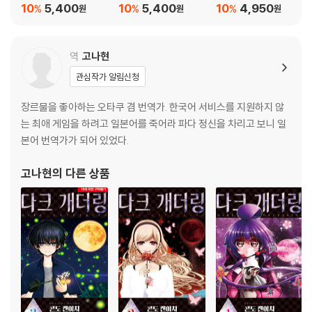
10
5,400
10
5,400
10
4,950
%
%
%
원
원
원
역
고나현
관심작가 알림신청
장르물을 좋아하는 오타쿠 겸 번역가. 한국어 서비스를 지원하지 않
는 최애 게임을 하려고 일본어를 죽어라 파다 정신을 차리고 보니 일
본어 번역가가 되어 있었다.
고나현
의 다른 상품