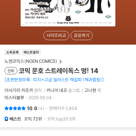
사이즈비교
공유하기
소득공제
베스트셀러
노엔코믹스(NOEN COMICS)
코믹 문호 스트레이독스 멍! 14
만화
초판한정부록 : 띠지+고급 일러스트 책갈피 (책과랩핑)
아사기리 카프카
원저
카나이 네코
글그림
고나현
역
미스터블루
2026.06.04.
10.0
판매지수
1,404
4
베스트
코믹
72위
코믹 top20 5주