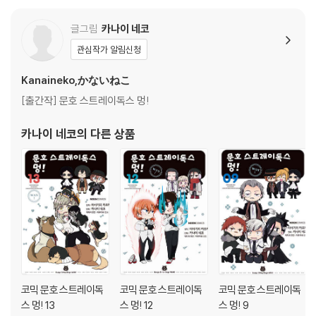
글그림
카나이 네코
관심작가 알림신청
Kanaineko,かないねこ
[출간작] 문호 스트레이독스 멍!
카나이 네코
의 다른 상품
코믹 문호 스트레이독
코믹 문호 스트레이독
코믹 문호 스트레이독
스 멍! 13
스 멍! 12
스 멍! 9