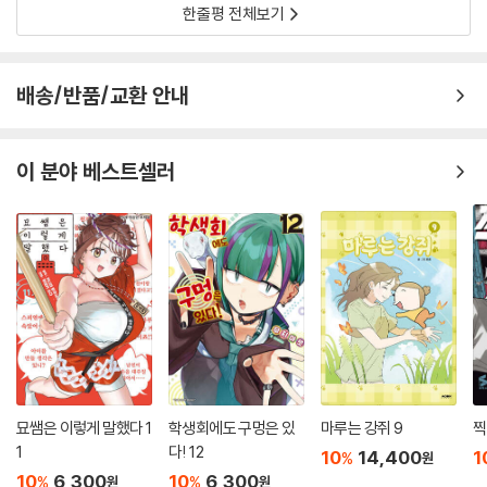
한줄평 전체보기
배송/반품/교환 안내
이 분야 베스트셀러
묘쌤은 이렇게 말했다 1
학생회에도 구멍은 있
마루는 강쥐 9
찍
1
다! 12
10
14,400
1
%
원
10
6,300
10
6,300
%
%
원
원