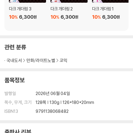
다크 개더링 3
다크 개더링 2
다크 개더링 1
10
6,300
10
6,300
10
6,300
%
%
%
원
원
원
관련 분류
국내도서
만화/라이트노벨
코믹
품목정보
발행일
2026년 06월 04일
쪽수, 무게, 크기
128쪽 | 130g | 126*180*20mm
ISBN13
9791138068482
출판사 리뷰