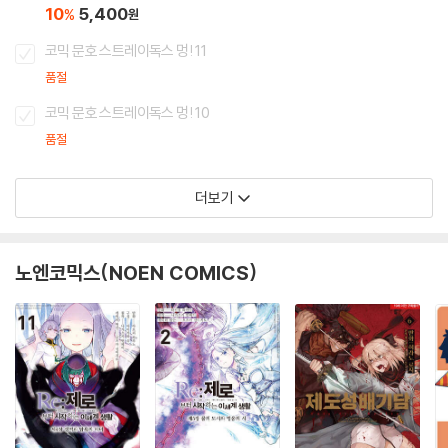
10
5,400
%
원
코믹 문호 스트레이독스 멍! 11
품절
코믹 문호 스트레이독스 멍! 10
품절
더보기
노엔코믹스(NOEN COMICS)