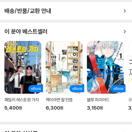
배송/반품/교환 안내
이 분야 베스트셀러
패밀리 레스토랑 가자.
책이라면 팔 만큼
블루 피리어드
구
5,400
6,300
3,150
3
원
원
원