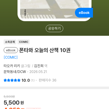
공유하기
소득공제
COMIC
폰타와 오늘의 산책 10권
eBook
COMIC
타오카 리키
글그림
김진희
역
문학동네/DCW
2026.05.21.
10.0
판매지수
36
1
5,500
원
5,500