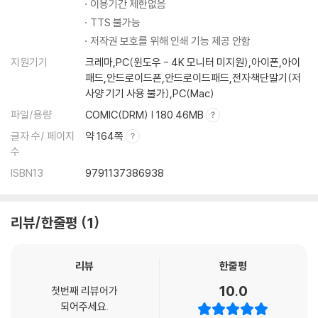
이용기간 제한없음
TTS 불가능
저작권 보호를 위해 인쇄 기능 제공 안함
지원기기
크레마,PC(윈도우 - 4K 모니터 미지원),아이폰,아이
패드,안드로이드폰,안드로이드패드,전자책단말기(저
사양 기기 사용 불가),PC(Mac)
파일/용량
COMIC(DRM) | 180.46MB
글자 수/ 페이지
약 164쪽
수
ISBN13
9791137386938
리뷰/한줄평
1
리뷰
한줄평
10.0
첫번째 리뷰어가
되어주세요.