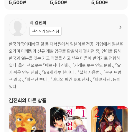
5,500
5,500
5,500
원
원
원
역
김진희
관심작가 알림신청
한국외국어대학교 및 동 대학원에서 일본어를 전공. 기업에서 일본을
오가며 마케팅과 신규 개발 업무를 활발하게 펼치던 중, 언어를 통해
한국과 일본을 잇는 가교 역할을 하고 싶은 마음에 번역가로 전향하
였다. 옮긴 책으로는 『페르시아 신화』, 『카레로 보는 인도 문화』, 『알
기 쉬운 인도 신화』, 『99세 하루 한마디』, 『철학 사용법』, 『르포 트럼
프 왕국』, 『마르틴 루터』, 『바다의 패권 400년사』, 『마녀사냥』 등이
있다.
김진희
의 다른 상품