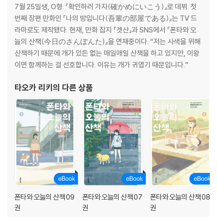
7월 25일생, O형. 『확인하러 가자(確かめにいこう)』로 데뷔. 첫
번째 장편 만화인 『나의 방입니다(吾輩の部屋である)』는 TV 드
라마로도 제작됐다. 현재, 만화 잡지 『겟산』과 SNS에서 『폰타와 오
늘의 산책(今日のさんぽんた)』을 연재중이다. “저는 사색을 위해
산책하기 때문에 개가 있든 없는 매일매일 산책을 하고 있지만, 이왕
이면 함께하는 걸 선호합니다. 이유는 개가 귀엽기 때문입니다.”
타오카 리키
의 다른 상품
폰타와 오늘의 산책 09
폰타와 오늘의 산책 07
폰타와 오늘의 산책 08
권
권
권