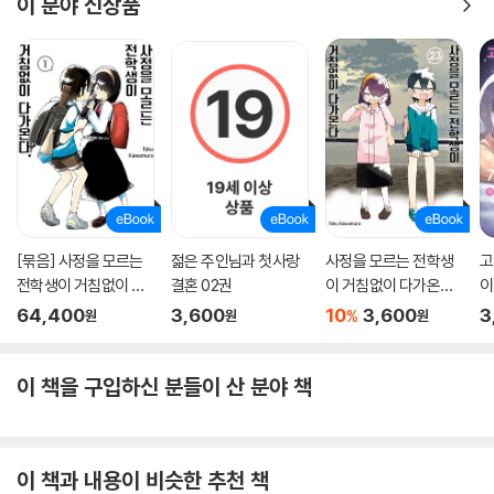
이 분야 신상품
[묶음] 사정을 모르는
젊은 주인님과 첫사랑
사정을 모르는 전학생
고
전학생이 거침없이 다
결혼 02권
이 거침없이 다가온다.
이
가온다. (총23권/미완
23권
64,400
3,600
10
3,600
3
%
원
원
원
결)
이 책을 구입하신 분들이 산 분야 책
이 책과 내용이 비슷한 추천 책