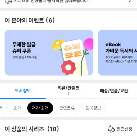
시리즈의 신상품이 출시되면 알려드립니다.
이 분야의 이벤트
6
리뷰/한줄평
도서정보
배송/반품/교환
1
즈
소개
저자 소개
관련분류
품목정보
이 상품의 시리즈
10
알림신청