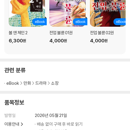
볼 앤 체인 2
전업 불륜 01권
전업 불륜 02권
6,300
4,000
4,000
원
원
원
관련 분류
eBook
만화
드라마
소장
품목정보
발행일
2026년 05월 21일
이용안내
배송 없이 구매 후 바로 읽기