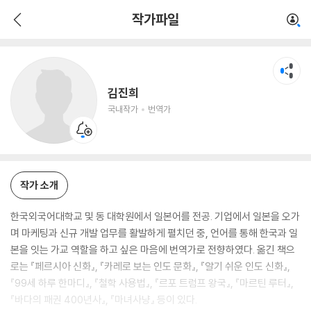
김진희
작가파일
국내작가
번역가
김진희
국내작가
번역가
작가 소개
한국외국어대학교 및 동 대학원에서 일본어를 전공. 기업에서 일본을 오가
며 마케팅과 신규 개발 업무를 활발하게 펼치던 중, 언어를 통해 한국과 일
본을 잇는 가교 역할을 하고 싶은 마음에 번역가로 전향하였다. 옮긴 책으
로는 『페르시아 신화』, 『카레로 보는 인도 문화』, 『알기 쉬운 인도 신화』,
『99세 하루 한마디』, 『철학 사용법』, 『르포 트럼프 왕국』, 『마르틴 루터』,
『바다의 패권 400년사』, 『마녀사냥』 등이 있다.