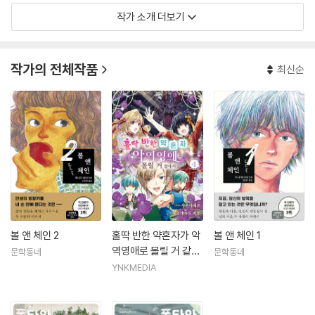
작가 소개 더보기
작가의 전체작품
최신순
볼 앤 체인 2
홀딱 반한 약혼자가 악
볼 앤 체인 1
역영애로 몰릴 거 같아
문학동네
문학동네
서 4
YNKMEDIA