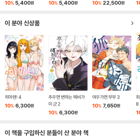
10
5,400
10
5,400
10
22,500
1
%
%
%
원
원
원
이 분야 신상품
히마텐! 4
추우면 변하는 헤비가
여우가면 부부 3
최
미 군 2
8
10
6,300
10
7,650
%
%
원
원
10
6,300
1
%
원
이 책을 구입하신 분들이 산 분야 책