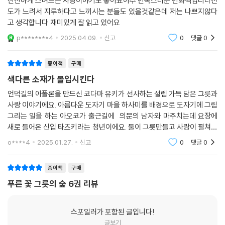
잔잔하게 스며드는 사랑이야기도 좋아요아주 만족스러운 만화책입니다진
도가 느려서 지루하다고 느끼시는 분들도 있을것같은데 저는 나쁘지않다
고 생각합니다 재미있게 잘 읽고 있어요
p********4
2025.04.09.
신고
0
댓글
0
종이책
구매
색다른 소재가 몰입시킨다
언덕길의 아폴론을 만드신 코다마 유키가 선사하는 설렘 가득 담은 그릇과
사랑 이야기에요. 아름다운 도자기 마을 하사미를 배경으로 도자기에 그림
그리는 일을 하는 아오코가 출근길에 의문의 남자와 마주치는데 요장에
새로 들어온 신입 타츠키라는 청년이에요. 둘이 그릇만들고 사랑이 펼쳐져
요
o****4
2025.01.27.
신고
0
댓글
0
종이책
구매
푸른 꽃 그릇의 숲 6권 리뷰
스포일러가 포함된 글입니다!
글보기