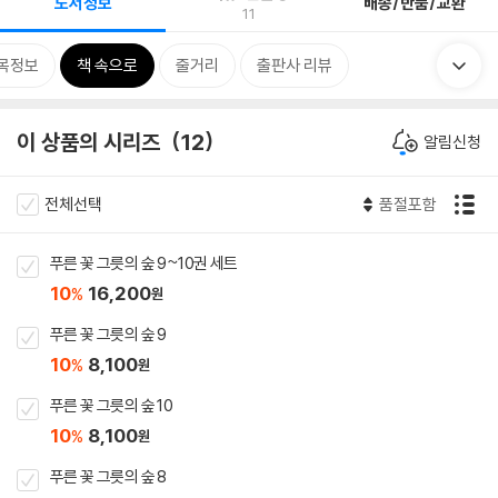
도서정보
배송/반품/교환
11
목정보
책 속으로
줄거리
출판사 리뷰
이 상품의 시리즈
12
알림신청
전체선택
품절포함
푸른 꽃 그릇의 숲 9~10권 세트
10
16,200
%
원
푸른 꽃 그릇의 숲 9
10
8,100
%
원
푸른 꽃 그릇의 숲 10
10
8,100
%
원
푸른 꽃 그릇의 숲 8