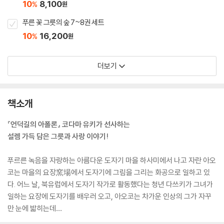
10
8,100
%
원
푸른 꽃 그릇의 숲 7~8권 세트
10
16,200
%
원
더보기
책소개
『언덕길의 아폴론』 코다마 유키가 선사하는
설렘 가득 담은 그릇과 사랑 이야기!
푸르른 녹음을 자랑하는 아름다운 도자기 마을 하사미에서 나고 자란 아오
코는 마을의 요장窯場에서 도자기에 그림을 그리는 화공으로 일하고 있
다. 어느 날, 북유럽에서 도자기 작가로 활동했다는 청년 다쓰키가 그녀가
일하는 요장에 도자기를 배우러 오고, 아오코는 차가운 인상의 그가 자꾸
만 눈에 밟히는데…