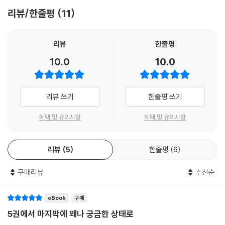
리뷰/한줄평
11
좋아하는 것과 하고 싶은 것이 많은 명랑&쾌활한 아오코와 무뚝뚝하고 말
수가 없어 더욱 비밀스러운 다쓰키는 성격부터 취향까지 맞는 구석이 하나
도 없다. 그런 두 사람이 도자기를 통해 서로를 이해하고 알아가는 감정선
리뷰
한줄평
과 삐걱대다 시나브로 합이 맞아가는 모습이 둘을 응원하게 되는 요소다.
10.0
10.0
순정만화의 바람직한 길을 제대로 밟아가는 이 이야기를 보고 있노라면 소
멸했던 연애세포도 살아날 것만 같다.
리뷰 쓰기
한줄평 쓰기
『푸른 꽃 그릇의 숲』에서는 도자기 이야기도 제법 깊이 있게 접할 수 있다.
나가사키현의 하사미 마을에서 생산되는 도자기는 일본 내에서 하사미야
혜택 및 유의사항
혜택 및 유의사항
끼(하사미도자기)라는 고유명사로 불리며 대중적으로 사랑받고 있다. 이
작품에서는 하사미 마을의 도자기 제작 방식과 양산 시스템을 자세하게 다
리뷰
5
한줄평
6
루고 있어, 평소 도자기에 대해 알고 싶었거나 좋아하는 사람이라면 아주
흥미롭게 읽을 수 있을 것이다. 또한 도자기 만드는 사람들의 열정과 애정,
구매리뷰
추천순
직업의식 등도 엿볼 수 있어 읽고 나면 왠지 모르게 힘이 나는 기분이 든다.
부족함 없이 재미있음은 물론이고 어쩐지 마음이 선해질 것 같은 기분까지
드는 것이 코다마 유키 작품의 특징인데, 이번 작품은 거기에서 한 걸음 더
eBook
구매
나아간 느낌이 든다.
5권에서 마지막에 꽤나 궁금한 상태로