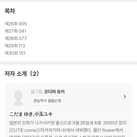
목차
제26화 005
제27화 041
제28화 077
제29화 113
제30화 151
저자 소개
2
글그림
코다마 유키
관심작가 알림신청
こだま ゆき,小玉ユキ
일본의 만화가 나가사키현 출신으로 9월 26일생 A형. 2000년 잡지
[CUTiE comic](타카라지마샤)에서 데뷔했다. 월간 flower에서