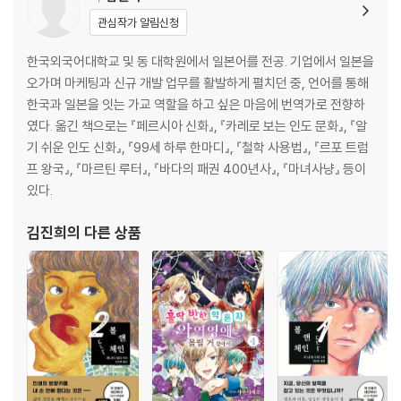
관심작가 알림신청
한국외국어대학교 및 동 대학원에서 일본어를 전공. 기업에서 일본을
오가며 마케팅과 신규 개발 업무를 활발하게 펼치던 중, 언어를 통해
한국과 일본을 잇는 가교 역할을 하고 싶은 마음에 번역가로 전향하
였다. 옮긴 책으로는 『페르시아 신화』, 『카레로 보는 인도 문화』, 『알
기 쉬운 인도 신화』, 『99세 하루 한마디』, 『철학 사용법』, 『르포 트럼
프 왕국』, 『마르틴 루터』, 『바다의 패권 400년사』, 『마녀사냥』 등이
있다.
김진희
의 다른 상품