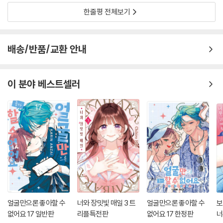
한줄평 전체보기
배송/반품/교환 안내
이 분야 베스트셀러
얼굴만으론 좋아할 수
너와 장밋빛 매일 3 트
얼굴만으론 좋아할 수
보
없어요 17 일반판
리플특전판
없어요 17 한정판
너