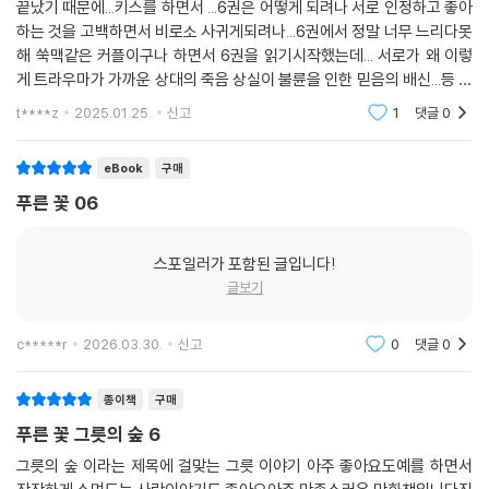
끝났기 때문에...키스를 하면서 ...6권은 어떻게 되려나 서로 인정하고 좋아
다시 로맨스로 돌아와서, 하는 일 뿐만 아니라 성격까지 전혀 다른 두 사람
하는 것을 고백하면서 비로소 사귀게되려나...6권에서 정말 너무 느리다못
의 러브스토리를 흥미진진하게 지켜봐주시라. 매번 부딪치는 두 사람의 불
해 쑥맥같은 커플이구나 하면서 6권을 읽기시작했는데... 서로가 왜 이렇
꽃 튀는 감정이 과연 한 그릇의 사랑으로 담길 수 있을지, 마지막까지 기대
게 트라우마가 가까운 상대의 죽음 상실이 불륜을 인한 믿음의 배신...등 상
가 된다.
처와 행동하지못하는 방어기제가 걸려서 아마도 이렇게 6권까지 질질 끄
t****z
2025.01.25.
신고
1
댓글
0
는 것처럼 보이
eBook
구매
푸른 꽃 06
스포일러가 포함된 글입니다!
글보기
c*****r
2026.03.30.
신고
0
댓글
0
종이책
구매
푸른 꽃 그릇의 숲 6
그릇의 숲 이라는 제목에 걸맞는 그릇 이야기 아주 좋아요도예를 하면서