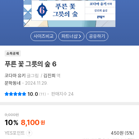
사이즈비교
파트너샵
공유하기
소득공제
푸른 꽃 그릇의 숲 6
코다마 유키
글그림
김진희
역
문학동네
2024.11.29.
10.0
판매지수
24
11
9,000
원
10
8,100
YES포인트
450원 (5%)