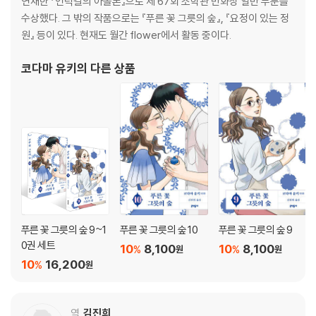
연재한 『언덕길의 아폴론』으로 제 67회 소학관 만화상 일반 부분을
수상했다. 그 밖의 작품으로는 『푸른 꽃 그릇의 숲』, 『요정이 있는 정
원』 등이 있다. 현재도 월간 flower에서 활동 중이다.
코다마 유키
의 다른 상품
푸른 꽃 그릇의 숲 9~1
푸른 꽃 그릇의 숲 10
푸른 꽃 그릇의 숲 9
0권 세트
10
8,100
10
8,100
%
%
원
원
10
16,200
%
원
역
김진희