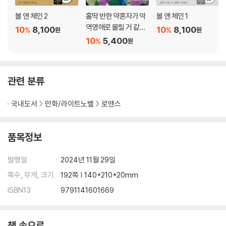
볼 앤 체인 2
홀딱 반한 약혼자가 악
볼 앤 체인 1
역영애로 몰릴 거 같아
10
8,100
10
8,100
%
%
원
원
서 4
10
5,400
%
원
관련 분류
국내도서
만화/라이트노벨
로맨스
품목정보
발행일
2024년 11월 29일
쪽수, 무게, 크기
192쪽 | 140*210*20mm
ISBN13
9791141601669
책 속으로