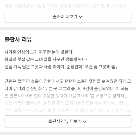
공동 개인작업인 수납형 그릇의 완성을 기념하여 뒤풀이를 하고자 한다.
하지만 갑자기 험악해진 날씨 덕에 마땅한 장소가 떠오르지 않고, 뒤풀이
줄거리 더보기
가 없던 일로 돌아갈 분위기에 놓이자 다쓰키는 자신의 집에서 요리를 해
주겠다는 제안을 한다. 그렇게 태풍이 들이닥친 저녁, 아오코는 다쓰키의
집으로 향하는데―?
출판사 리뷰
차가운 인상의 그가 자꾸만 눈에 밟힌다.
봄날의 햇살 같은 그녀 곁을 자꾸만 맴돌게 된다!
설렘 가득 담은 그릇과 사랑 이야기, 순정만화 『푸른 꽃 그릇의 숲』
단편은 물론 긴 호흡의 장편에서도 탄탄한 스토리텔링을 보여줬던 작가 코
다마 유키의 순정만화 『푸른 꽃 그릇의 숲』 5, 6권이 출간되었다. 이 작품
은 일본 나가사키현의 조용한 도자기 마을 ‘하사미’를 배경으로 펼쳐지는
설렘 가득한 로맨스다. 분업을 통해 도자기를 만드는 하사미에서 그림 그
리는 일을 하는 아오코와 늘 혼자서만 도자기를 만들어왔던 도예작가 다쓰
키. 이 둘은 입장 차를 좀처럼 좁히지 못하고 만난 날부터 부딪친다. 하지만
출판사 리뷰 더보기
도자기 축제 때 선보일 미니 화병을 함께 만들며 서로를 조금씩 이해하게
되고, 몰랐던 부분을 알아가며 점점 가까워진다.