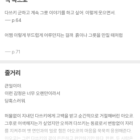
다쓰키 군하고 계속 그릇 이야기를 하고 싶어. 이렇게 웃으면서.
--- p.64
어쩜 이렇게 부드럽게 어루만지는 걸까. 흙이나 그릇을 만질 때처럼
--- p.71
줄거리
큰일이야.
이런 감정은 너무 오랜만이라서
당혹스러워.
허물없이 지내던 다쓰키에게 고백을 받고 순간적으로 거절해버린 아오코.
그후로 어색해지는가 싶었지만 오히려 다쓰키는 동료로서 변함없이 자리
를 지켜주며 옛 연인과의 일로 힘든 아오코의 마음을 묵묵히 응원해준다.
아오코는 그런 다쓰키의 곁이 든든하고 편안하기만 하다. 한편, 두 사람은