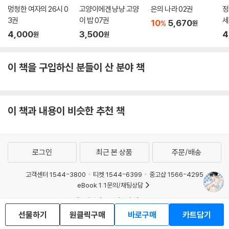
멍청한 여자의 26시 0
고양이에겐 냥냥 고양
은의 나라 02권
정
3권
이 밥 07권
세
10
5,670
%
원
의
4,000
3,500
4
원
원
이 책을 구입하신 분들이 산 분야 책
이 책과 내용이 비슷한 추천 책
로그인
최근 본 상품
주문/배송
고객센터 1544-3800
티켓 1544-6399
중고샵 1566-4295
eBook 1:1문의/채팅상담
예스이십사(주) 사업자 정보
선물하기
원클릭구매
바로구매
카트담기
이용약관
개인정보처리방침
청소년보호정책
PC버전
회사소개
거래처관계자께