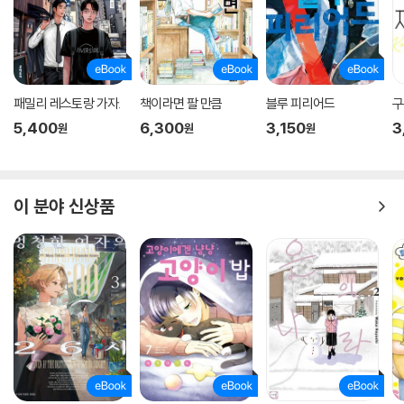
패밀리 레스토랑 가자.
책이라면 팔 만큼
블루 피리어드
구
5,400
6,300
3,150
3
원
원
원
이 분야 신상품