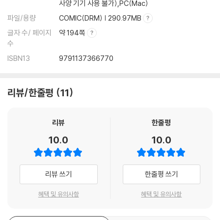
사양 기기 사용 불가),PC(Mac)
파일/용량
COMIC(DRM) | 290.97MB
글자 수/ 페이지
약 194쪽
수
ISBN13
9791137366770
리뷰/한줄평
11
리뷰
한줄평
10.0
10.0
리뷰 쓰기
한줄평 쓰기
혜택 및 유의사항
혜택 및 유의사항