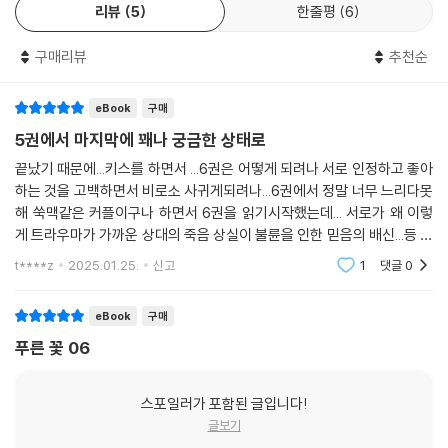
리뷰
5
한줄평
6
구매리뷰
추천순
eBook
구매
5권에서 마지막에 꽤나 궁금한 상태로
끝났기 때문에...키스를 하면서 ...6권은 어떻게 되려나 서로 인정하고 좋아
하는 것을 고백하면서 비로소 사귀게되려나...6권에서 정말 너무 느리다못
해 쑥맥같은 커플이구나 하면서 6권을 읽기시작했는데... 서로가 왜 이렇
게 트라우마가 가까운 상대의 죽음 상실이 불륜을 인한 믿음의 배신...등 상
처와 행동하지못하는 방어기제가 걸려서 아마도 이렇게 6권까지 질질 끄
t****z
2025.01.25.
신고
1
댓글
0
는 것처럼 보이
eBook
구매
푸른 꽃 06
스포일러가 포함된 글입니다!
글보기