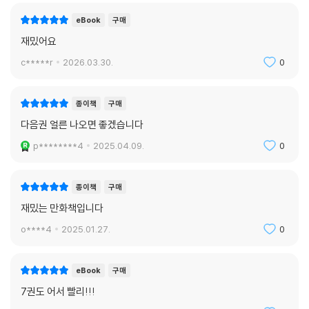
eBook
구매
재밌어요
c*****r
2026.03.30.
0
종이책
구매
다음권 얼른 나오면 좋겠습니다
p********4
2025.04.09.
0
종이책
구매
재밌는 만화책입니다
o****4
2025.01.27.
0
eBook
구매
7권도 어서 빨리!!!