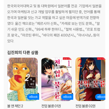
한국외국어대학교 및 동 대학원에서 일본어를 전공. 기업에서 일본을
오가며 마케팅과 신규 개발 업무를 활발하게 펼치던 중, 언어를 통해
한국과 일본을 잇는 가교 역할을 하고 싶은 마음에 번역가로 전향하
였다. 옮긴 책으로는 『페르시아 신화』, 『카레로 보는 인도 문화』, 『알
기 쉬운 인도 신화』, 『99세 하루 한마디』, 『철학 사용법』, 『르포 트럼
프 왕국』, 『마르틴 루터』, 『바다의 패권 400년사』, 『마녀사냥』 등이
있다.
김진희
의 다른 상품
볼 앤 체인 2
전업 불륜 01권
전업 불륜 02권