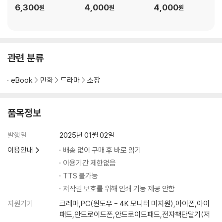
6,300
4,000
4,000
원
원
원
관련 분류
eBook
만화
드라마
소장
품목정보
발행일
2025년 01월 02일
이용안내
배송 없이 구매 후 바로 읽기
이용기간 제한없음
TTS 불가능
저작권 보호를 위해 인쇄 기능 제공 안함
지원기기
크레마,PC(윈도우 - 4K 모니터 미지원),아이폰,아이
패드,안드로이드폰,안드로이드패드,전자책단말기(저