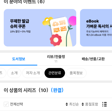
이 분야의 이벤트
6
리뷰/한줄평
도서정보
배송/반품/교환
11
즈
소개
저자 소개
관련분류
품목정보
이 상품의 시리즈
10
완결
전체선택
최신순
품절포함