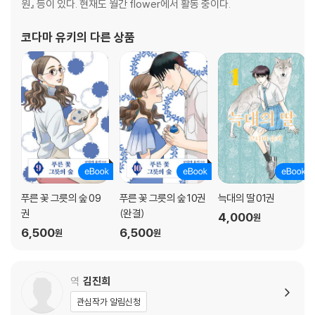
원』 등이 있다. 현재도 월간 flower에서 활동 중이다.
코다마 유키
의 다른 상품
푸른 꽃 그릇의 숲 09
푸른 꽃 그릇의 숲 10권
늑대의 딸 01권
권
(완결)
4,000
원
6,500
6,500
원
원
역
김진희
관심작가 알림신청