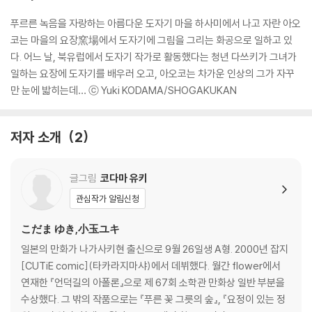
푸르른 녹음을 자랑하는 아름다운 도자기 마을 하사미에서 나고 자란 아오
코는 마을의 요장窯場에서 도자기에 그림을 그리는 화공으로 일하고 있
다. 어느 날, 북유럽에서 도자기 작가로 활동했다는 청년 다쓰키가 그녀가
일하는 요장에 도자기를 배우러 오고, 아오코는 차가운 인상의 그가 자꾸
만 눈에 밟히는데… ⓒ Yuki KODAMA/SHOGAKUKAN
저자 소개
2
글그림
코다마 유키
관심작가 알림신청
こだま ゆき,小玉ユキ
일본의 만화가 나가사키현 출신으로 9월 26일생 A형. 2000년 잡지
[CUTiE comic](타카라지마샤)에서 데뷔했다. 월간 flower에서
연재한 『언덕길의 아폴론』으로 제 67회 소학관 만화상 일반 부분을
수상했다. 그 밖의 작품으로는 『푸른 꽃 그릇의 숲』, 『요정이 있는 정