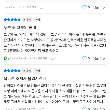
c*****r
2026.03.30.
신고
0
댓글
0
종이책
구매
푸른 꽃 그릇의 숲 6
그릇의 숲 이라는 제목에 걸맞는 그릇 이야기 아주 좋아요도예를 하면서
잔잔하게 스며드는 사랑이야기도 좋아요아주 만족스러운 만화책입니다진
도가 느려서 지루하다고 느끼시는 분들도 있을것같은데 저는 나쁘지않다
고 생각합니다 재미있게 잘 읽고 있어요
p********4
2025.04.09.
신고
0
댓글
0
종이책
구매
색다른 소재가 몰입시킨다
언덕길의 아폴론을 만드신 코다마 유키가 선사하는 설렘 가득 담은 그릇과
사랑 이야기에요. 아름다운 도자기 마을 하사미를 배경으로 도자기에 그림
그리는 일을 하는 아오코가 출근길에 의문의 남자와 마주치는데 요장에
새로 들어온 신입 타츠키라는 청년이에요. 둘이 그릇만들고 사랑이 펼쳐져
요
o****4
2025.01.27.
신고
0
댓글
0