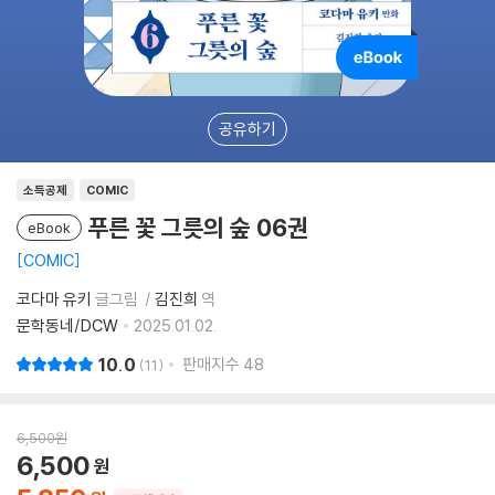
공유하기
소득공제
COMIC
푸른 꽃 그릇의 숲 06권
eBook
COMIC
코다마 유키
글그림
김진희
역
문학동네/DCW
2025.01.02.
10.0
판매지수
48
11
6,500
원
6,500