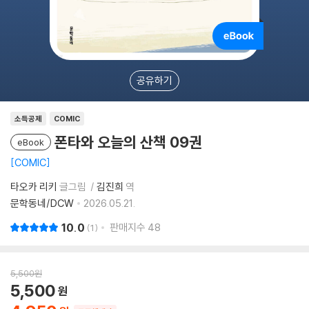
공유하기
소득공제
COMIC
폰타와 오늘의 산책 09권
eBook
COMIC
타오카 리키
글그림
김진희
역
문학동네/DCW
2026.05.21.
10.0
판매지수
48
1
5,500
원
5,500