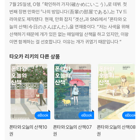
7월 25일생, O형. 『확인하러 가자(確かめにいこう)』로 데뷔. 첫
번째 장편 만화인 『나의 방입니다(吾輩の部屋である)』는 TV 드
라마로도 제작됐다. 현재, 만화 잡지 『겟산』과 SNS에서 『폰타와 오
늘의 산책(今日のさんぽんた)』을 연재중이다. “저는 사색을 위해
산책하기 때문에 개가 있든 없는 매일매일 산책을 하고 있지만, 이왕
이면 함께하는 걸 선호합니다. 이유는 개가 귀엽기 때문입니다.”
타오카 리키
의 다른 상품
폰타와 오늘의 산책 10
폰타와 오늘의 산책 07
폰타와 오늘의 산책 08
권
권
권