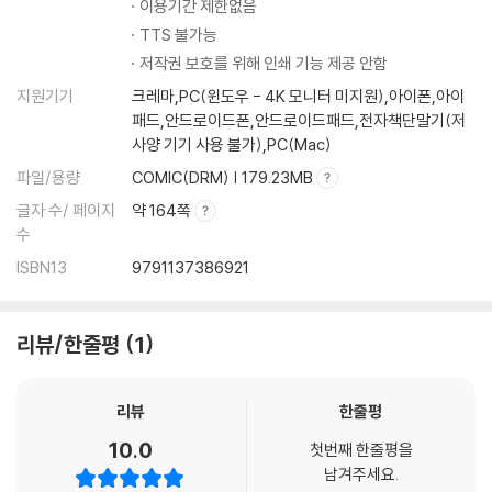
이용기간 제한없음
TTS 불가능
저작권 보호를 위해 인쇄 기능 제공 안함
지원기기
크레마,PC(윈도우 - 4K 모니터 미지원),아이폰,아이
패드,안드로이드폰,안드로이드패드,전자책단말기(저
사양 기기 사용 불가),PC(Mac)
파일/용량
COMIC(DRM) | 179.23MB
글자 수/ 페이지
약 164쪽
수
ISBN13
9791137386921
리뷰/한줄평
1
리뷰
한줄평
10.0
첫번째 한줄평을
남겨주세요.