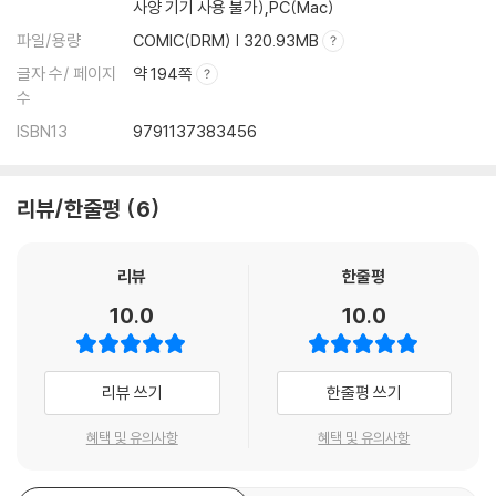
사양 기기 사용 불가),PC(Mac)
파일/용량
COMIC(DRM) | 320.93MB
글자 수/ 페이지
약 194쪽
수
ISBN13
9791137383456
리뷰/한줄평
6
리뷰
한줄평
10.0
10.0
리뷰 쓰기
한줄평 쓰기
혜택 및 유의사항
혜택 및 유의사항