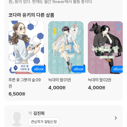
원』 등이 있다. 현재도 월간 flower에서 활동 중이다.
코다마 유키
의 다른 상품
푸른 꽃 그릇의 숲 09
늑대의 딸 01권
늑대의 딸 02권
권
4,000
4,000
원
원
6,500
원
역
김진희
관심작가 알림신청