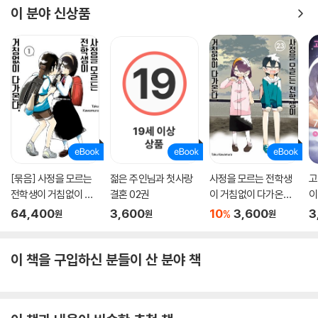
이 분야 신상품
[묶음] 사정을 모르는
젊은 주인님과 첫사랑
사정을 모르는 전학생
고
전학생이 거침없이 다
결혼 02권
이 거침없이 다가온다.
이
가온다. (총23권/미완
23권
64,400
3,600
10
3,600
3
%
원
원
원
결)
이 책을 구입하신 분들이 산 분야 책