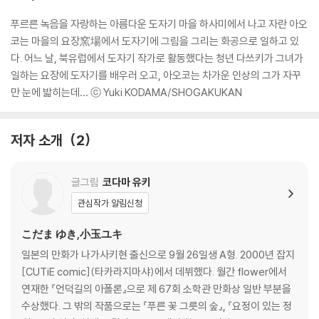
푸르른 녹음을 자랑하는 아름다운 도자기 마을 하사미에서 나고 자란 아오
코는 마을의 요장窯場에서 도자기에 그림을 그리는 화공으로 일하고 있
다. 어느 날, 북유럽에서 도자기 작가로 활동했다는 청년 다쓰키가 그녀가
일하는 요장에 도자기를 배우러 오고, 아오코는 차가운 인상의 그가 자꾸
만 눈에 밟히는데… ⓒ Yuki KODAMA/SHOGAKUKAN
저자 소개
2
글그림
코다마 유키
관심작가 알림신청
こだま ゆき,小玉ユキ
일본의 만화가 나가사키현 출신으로 9월 26일생 A형. 2000년 잡지
[CUTiE comic](타카라지마샤)에서 데뷔했다. 월간 flower에서
연재한 『언덕길의 아폴론』으로 제 67회 소학관 만화상 일반 부분을
수상했다. 그 밖의 작품으로는 『푸른 꽃 그릇의 숲』, 『요정이 있는 정