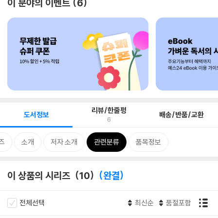
이 분야의 이벤트
6
리뷰/한줄평
도서정보
배송/반품/교환
6
즈
소개
저자 소개
관련분류
품목정보
이 상품의 시리즈
10
완결
전체선택
최신순
품절포함