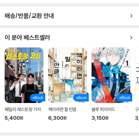
배송/반품/교환 안내
이 분야 베스트셀러
패밀리 레스토랑 가자.
책이라면 팔 만큼
블루 피리어드
구
5,400
6,300
3,150
3
원
원
원