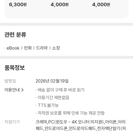
6,300
4,000
4,000
원
원
원
관련 분류
eBook
만화
드라마
소장
품목정보
발행일
2026년 02월 19일
이용안내
배송 없이 구매 후 바로 읽기
이용기간 제한없음
TTS 불가능
저작권 보호를 위해 인쇄 기능 제공 안함
지원기기
크레마,PC(윈도우 - 4K 모니터 미지원),아이폰,아이
패드,안드로이드폰,안드로이드패드,전자책단말기(저