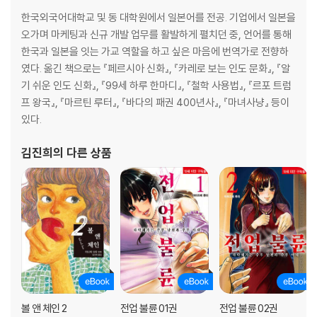
한국외국어대학교 및 동 대학원에서 일본어를 전공. 기업에서 일본을
오가며 마케팅과 신규 개발 업무를 활발하게 펼치던 중, 언어를 통해
한국과 일본을 잇는 가교 역할을 하고 싶은 마음에 번역가로 전향하
였다. 옮긴 책으로는 『페르시아 신화』, 『카레로 보는 인도 문화』, 『알
기 쉬운 인도 신화』, 『99세 하루 한마디』, 『철학 사용법』, 『르포 트럼
프 왕국』, 『마르틴 루터』, 『바다의 패권 400년사』, 『마녀사냥』 등이
있다.
김진희
의 다른 상품
볼 앤 체인 2
전업 불륜 01권
전업 불륜 02권