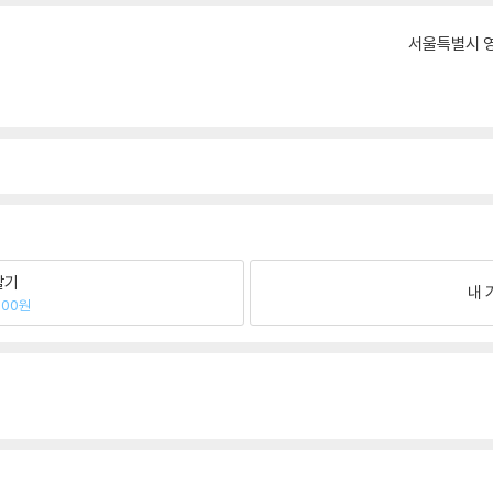
서울특별시 영
팔기
내 
800원