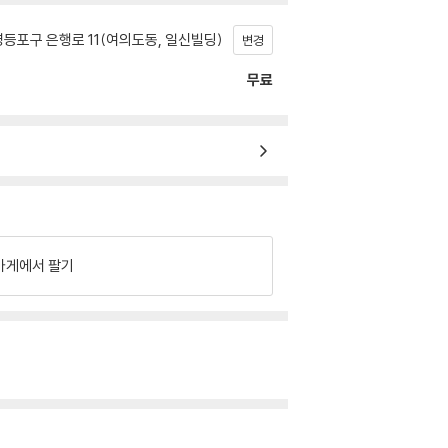
등포구 은행로 11(여의도동, 일신빌딩)
변경
무료
가게에서 팔기