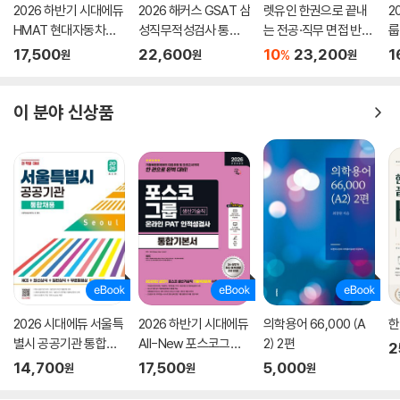
2026 하반기 시대에듀
2026 해커스 GSAT 삼
렛유인 한권으로 끝내
2
HMAT 현대자동차그
성직무적성검사 통합
는 전공·직무 면접 반도
룹
룹 인적성검사 통합기
기본서 최신기출유형
체 기출편 최신판
본
17,500
22,600
10
23,200
1
%
원
원
원
본서
+실전모의고사 (수리/
추리)
이 분야 신상품
2026 시대에듀 서울특
2026 하반기 시대에듀
의학용어 66,000 (A
한
별시 공공기관 통합채
All-New 포스코그룹
2) 2편
2
용 NCS+최신상식+일
온라인 PAT 생산기술
14,700
17,500
5,000
원
원
원
반상식+무료동영상
직 통합기본서