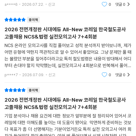
있어서, 틀린 문제도 왜 틀렸는지 정확히 이해하고 넘어갈 수 있었어요. 해
a****6
2026.07.22.
신고
0
댓글
0
설 보면서 관
종이책
2026 전면개정판 시대에듀 All-New 코레일 한국철도공사
고졸채용 NCS&법령 실전모의고사 7+4회분
NCS 온라인 모의고사를 직접 풀어보고 성적 분석까지 받아보니까, 제가
어떤 유형에 약한지 객관적으로 알 수 있어서 좋았어요. 그냥 문제만 풀 때
는 몰랐던 부분을 짚어주더라고요.특히 철도법령은 내용이 방대해서 어디
부터 손대야 할지 막막했는데, 실전모의고사 4회분으로 반복해서 풀어보
고 상세한 해설을 보면서 개념을 잡을 수 있었어요. 정답뿐 아니라 오답 해
p****7
2026.07.09.
신고
0
댓글
0
설까지 꼼꼼해서 혼
종이책
2026 전면개정판 시대에듀 All-New 코레일 한국철도공사
고졸채용 NCS&법령 실전모의고사 7+4회분
기업 분석이나 채용 요건에 대한 정보가 앞부분에 잘 정리되어 있어서 코
레일에 대한 이해도를 높이는 데 도움이 됐어요. 막연하게 준비하는 것보
다 목표가 좀 더 선명해지는 기분이었거든요.특히 실전 모의고사 여러 회
차가 들어있던 점이 좋았어요. 여러 번 풀어보면서 실제 시험처럼 시간 안