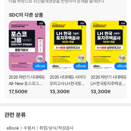
터를 바탕으로 최신출제경향을 반영하여 문제를 출제한다.
SDC
의 다른 상품
2026 하반기 시대에듀
2026 시대에듀 사이다
2026 하반기 시대에듀
All-New 포스코그룹
모의고사 LH 한국토지
LH 한국토지주택공사
온라인 PAT 생산기술
주택공사 기술직 NCS
사무직 NCS&전공 실
17,500
13,300
13,300
원
원
원
직 통합기본서
+전공
전모의고사 6+5회분
관련 분류
eBook
수험서
취업/상식/적성검사