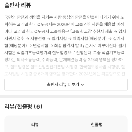
출판사 리뷰
국민의 안전과 생명을 지키는 사람 중심의 안전을 만들어 나가기 위해 노
력하는 코레일 한국철도공사는 2026년에 고졸 신입사원을 채용할 예정
이다. 코레일 한국철도공사 고졸채용은 「고졸 학교장 추천서 제출 → 입사
지원서 접수 → 서류전형 → 필기시험 → 체력시험(해당분야) → 실기시
험(해당분야) → 면접시험 → 최종 합격자 발표」 순서로 이루어진다. 필기
시험은 직업기초능력평가와 철도법령으로 진행된다. 그중 직업기초능력
평가는 의사소통능력, 수리능력, 문제해결능력 총 3개의 영역을 평가하
고, 철도법령은 철도산업발전기본법·시행령, 한국철도공사법·시행령, 철
도사업법·시행령 총 6개의 영역을 평가한다. 2024년에는 피듈형으로 진
행되었으며, 필기시험 고득점자 순으로 2배수를 선발하므로 고득점을 받
출판사 리뷰 더보기
기 위해 새로운 유형에 대한 폭넓은 학습과 기존 문제풀이 시간 관리에 철
저한 준비가 필요하다.
리뷰/한줄평
6
코레일 한국철도공사 고졸채용 필기시험 합격을 위해 시대에듀에서는 『2
026 전면개정판 시대에듀 All-New 코레일 한국철도공사 고졸채용 NCS
&법령 실전모의고사 7+4회분』을 출간하였다. 실제 유형과 유사한 실전
리뷰
한줄평
모의고사를 4회분 수록하여 시험 직전 4일 동안 자신의 실력을 점검할 수