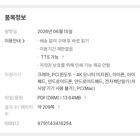
품목정보
발행일
2026년 06월 15일
이용안내
배송 없이 구매 후 바로 읽기
이용기간 제한없음
TTS 가능
저작권 보호를 위해 인쇄 기능 제공 안함
지원기기
크레마, PC(윈도우 - 4K 모니터 미지원), 아이폰, 아이
패드, 안드로이드폰, 안드로이드패드, 전자책단말기(저
사양 기기 사용 불가), PC(Mac)
파일/용량
PDF(DRM) | 13.64MB
글자 수/ 페이지
약 209쪽
수
ISBN13
9791143416254