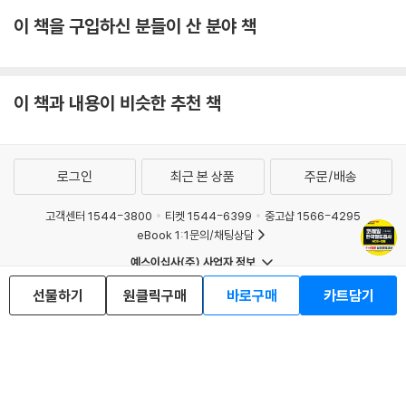
(최신시사 특강)
이 책을 구입하신 분들이 산 분야 책
이 책과 내용이 비슷한 추천 책
로그인
최근 본 상품
주문/배송
고객센터 1544-3800
티켓 1544-6399
중고샵 1566-4295
eBook 1:1문의/채팅상담
예스이십사(주) 사업자 정보
이용약관
개인정보처리방침
청소년보호정책
선물하기
원클릭구매
바로구매
카트담기
PC버전
회사소개
거래처관계자께
도서홍보
광고
Copyright © YES24 Corp. All Rights Reserved.
MATOM12