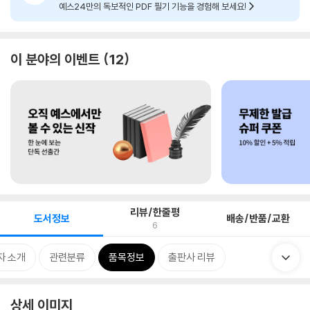
예스24만의 독보적인 PDF 필기 기능을 경험해 보세요!
이 분야의 이벤트
12
리뷰/한줄평
도서정보
배송/반품/교환
6
자 소개
관련분류
품목정보
출판사 리뷰
상세 이미지