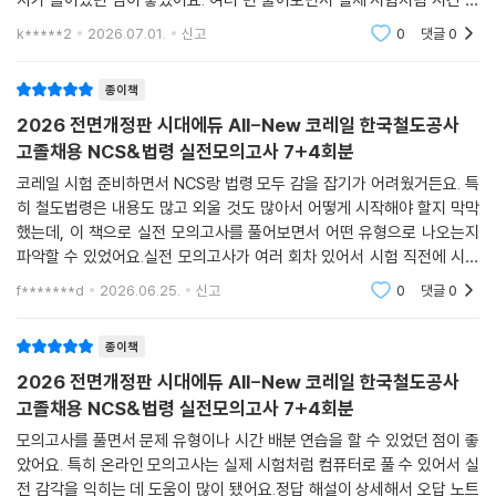
배 연습도 해보고, 어떤 유형에 약한지 파악하는 데 유용하더라고요. 오답
k*****2
2026.07.01.
신고
0
댓글
0
노트 만들면서 취
종이책
2026 전면개정판 시대에듀 All-New 코레일 한국철도공사
고졸채용 NCS&법령 실전모의고사 7+4회분
코레일 시험 준비하면서 NCS랑 법령 모두 감을 잡기가 어려웠거든요. 특
히 철도법령은 내용도 많고 외울 것도 많아서 어떻게 시작해야 할지 막막
했는데, 이 책으로 실전 모의고사를 풀어보면서 어떤 유형으로 나오는지
파악할 수 있었어요.실전 모의고사가 여러 회차 있어서 시험 직전에 시간
재면서 풀어보는 연습을 할 수 있었던 게 가장 도움이 됐어요. 실제 시험처
f*******d
2026.06.25.
신고
0
댓글
0
럼 풀어보고 해설
종이책
2026 전면개정판 시대에듀 All-New 코레일 한국철도공사
고졸채용 NCS&법령 실전모의고사 7+4회분
모의고사를 풀면서 문제 유형이나 시간 배분 연습을 할 수 있었던 점이 좋
았어요. 특히 온라인 모의고사는 실제 시험처럼 컴퓨터로 풀 수 있어서 실
전 감각을 익히는 데 도움이 많이 됐어요.정답 해설이 상세해서 오답 노트