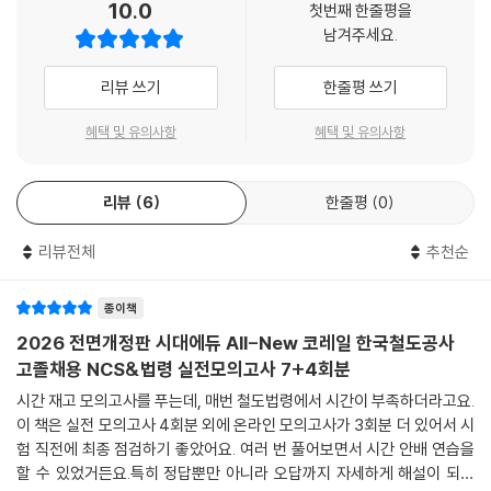
10.0
첫번째 한줄평을
있도록 하였고, 상세한 해설로 혼자서도 학습이 가능하도록 하였으며, 온
남겨주세요.
라인 모의고사를 무료로 응시할 수 있는 쿠폰을 발급하여 코레일 한국철도
공사 고졸채용 필기시험 문제 유형에 대한 연습과 함께 자신의 실력을 점
리뷰 쓰기
한줄평 쓰기
검할 수 있도록 하였다.
혜택 및 유의사항
혜택 및 유의사항
리뷰
6
한줄평
0
리뷰전체
추천순
종이책
2026 전면개정판 시대에듀 All-New 코레일 한국철도공사
고졸채용 NCS&법령 실전모의고사 7+4회분
시간 재고 모의고사를 푸는데, 매번 철도법령에서 시간이 부족하더라고요.
이 책은 실전 모의고사 4회분 외에 온라인 모의고사가 3회분 더 있어서 시
험 직전에 최종 점검하기 좋았어요. 여러 번 풀어보면서 시간 안배 연습을
할 수 있었거든요.특히 정답뿐만 아니라 오답까지 자세하게 해설이 되어