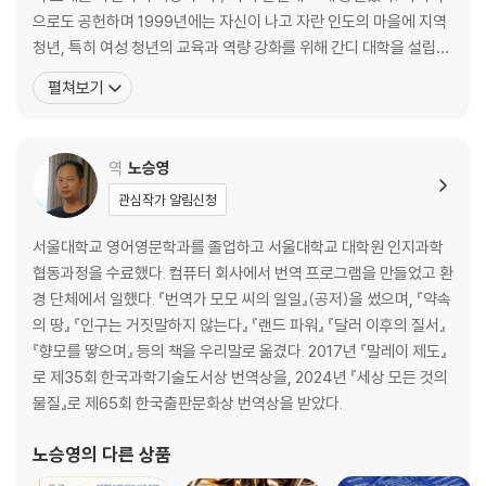
나비와 갈매기(카오스의 다른 이름)
으로도 공헌하며 1999년에는 자신이 나고 자란 인도의 마을에 지역
청년, 특히 여성 청년의 교육과 역량 강화를 위해 간디 대학을 설립했
일곱
다. 로스비 메달, 워커 금메달, 유엔 국제기상학상, 나사에서 민간인
펼쳐보기
기후는 날씨의 어머니
에게 수여하는 최고 영예인 우수과학성취 메달을 받았다. ‘지구온난
화는 명백한 사실’임을 예고한 IPCC(기후변화에 관한 정부 간 협의
여덟
체) 제4차 평가보고서의 핵심저자다. IPCC는 앨
역
노승영
도구가 좋아지면 예보가 좋아진다
관심작가 알림신청
아홉
서울대학교 영어영문학과를 졸업하고 서울대학교 대학원 인지과학
엘니뇨와 라니냐
협동과정을 수료했다. 컴퓨터 회사에서 번역 프로그램을 만들었고 환
경 단체에서 일했다. 『번역가 모모 씨의 일일』(공저)을 썼으며, 『약속
열
의 땅』 『인구는 거짓말하지 않는다』 『랜드 파워』 『달러 이후의 질서』
『향모를 땋으며』 등의 책을 우리말로 옮겼다. 2017년 『말레이 제도』
3부 10억 마리 나비
로 제35회 한국과학기술도서상 번역상을, 2024년 『세상 모든 것의
물질』로 제65회 한국출판문화상 번역상을 받았다.
열하나
모델에 대하여
노승영
의 다른 상품