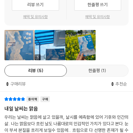
인도의 시골 마을 미르다에서 나고 자라며 “비가 사람들에게 얼마나 중요
리뷰 쓰기
한줄평 쓰기
한지 두 눈으로” 봐온 슈클라에게 계절예측은 숙명에 가까웠다. 계절예측
이 향상되면 농업에 종사하는 많은 이들이 “힘든 시기를 내다보아 파종 일
혜택 및 유의사항
혜택 및 유의사항
정을 조정하고 재배 작물을 변경”하는 등 날씨에 덜 휘둘릴 것이기 때문이
다. 실제로 계절예측은 홍수와 가뭄 등의 자연재해를 미리 대비하고, 날씨
에 따라 창궐하는 감염병을 예상해 대응하며, 시기와 지역에 따라 적절한
파종 작물을 파악하는 데 쓰인다. 전 세계 사람들의 삶을 향상하며 기후 앞
에서 취약한 이웃의 목숨을 구하는 희망의 과학인 셈이다.
5
리뷰
5
한줄평
1
“기상학은 인류가 서로를 돌보는 가장 오래된 시도다”
기후위기의 시대, 노벨평화상 공동 수상자가 말하는 돌보고 구하고 살리는
구매리뷰
추천순
과학
종이책
구매
그 밖에도 몬순과 엘니뇨, 사막화 등을 연구하며 기상학에 크나큰 기여를
한 자가디시 슈클라는, IPCC 제4차 평가보고서의 핵심저자로서 “기후계
내일 날씨는 맑음
가 온난화되고 있음은 명백”하며 이는 “대부분 인류발 온실가스 농도의 관
우리는 날씨는 맑음에 살고 있을까, 낢시를 예측함에 있어 기후와 인간의
측된 증가 때문일 가능성이 크다”고 밝히기도 했다. 지구온난화가 명백한
삶.. 나는 맑음보다 흐린 날도 나름대로의 인감적인 가치가 있다고 본다. 눈
사실이며 그 주된 원인이 인류라는 과학적 합의를 정립하며 이에 대한 대
이 부셔 본질을 흐리게 보일수 있음에... 흐림으로 다 선명한 존재가 될 수