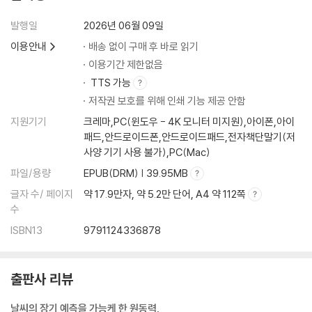
열여덟
발행일
2026년 06월 09일
감사의 글
이용안내
배송 없이 구매 후 바로 읽기
주
이용기간 제한없음
찾아보기
TTS 가능
저작권 보호를 위해 인쇄 기능 제공 안함
지원기기
크레마,PC(윈도우 - 4K 모니터 미지원),아이폰,아이
패드,안드로이드폰,안드로이드패드,전자책단말기(저
사양 기기 사용 불가),PC(Mac)
파일/용량
EPUB(DRM) | 39.95MB
글자 수/ 페이지
약 17.9만자, 약 5.2만 단어, A4 약 112쪽
수
ISBN13
9791124336878
출판사 리뷰
날씨의 장기 예측을 가능케 한 원동력,