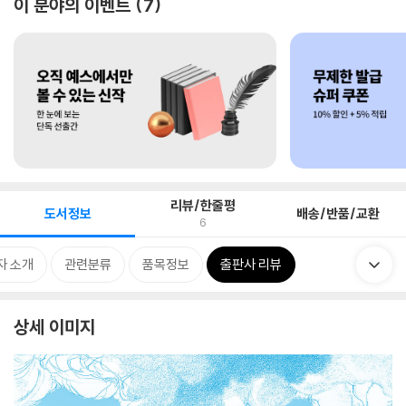
이 분야의 이벤트
7
리뷰/한줄평
도서정보
배송/반품/교환
6
자 소개
관련분류
품목정보
출판사 리뷰
상세 이미지