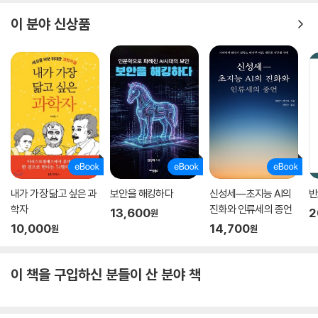
021년 노벨물리학상을 수상한 마나베 슈쿠로 등과 교류한 과학사의 장면
들을 생생하게 그려냄으로써, 한 시대의 과학적 성취가 어떻게 축적되는지
이 분야 신상품
를 보여준다. 동시에 이 책은 날씨와 기후의 차이, 계절의 형성 원리, 구름
과 천둥·번개, 기후 모델의 작동 방식 등 ‘날씨와 기후의 과학’을 알기 쉽게
풀어낸다. “무시무시하고 반복적이면서 변덕스럽고 필연적이며 불가
해”하다는 공통점으로 “우리의 존재를 거울처럼 비추는” 기상과 기후를
하나의 체계로서 깊이 있게 이해하게끔 돕는다.
기후변화로 전 세계가 신음하는 지금 이 두 학문의 의의는 어느 때보다도
절실하다. 과학이 어떻게 희망의 근거가 될 수 있는지를 보여주는 책 『내일
날씨는 맑음』은 앎이 서로를 돌보고 미래를 준비하는 행위임을 일깨운다.
“기후변화의 시대를 살아가는 우리 모두를 위한 필독서”(조천호)라고 할
내가 가장 닮고 싶은 과
보안을 해킹하다
신성세―초지능 AI의
반
만하다.
학자
진화와 인류세의 종언
13,600
2
원
10,000
14,700
원
원
이 책을 구입하신 분들이 산 분야 책