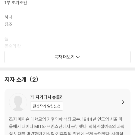
1부 초기조건
하나
징조
둘
몬순의 왕
목차 더보기
셋
계절이 있는 이유
저자 소개
2
넷
수치예보
저
자가디시 슈클라
다섯
관심작가 알림신청
2부 카오스 한가운데에서의 예측가능성
조지 메이슨 대학교의 기후역학 석좌 교수. 1944년 인도의 시골 마
을에서 태어나 MIT와 프린스턴에서 공부했다. 역학계절예측의 과학
여섯
적 토대를 마련하며 기상학·기후학의 발전에 크게 공헌했다. 사회적