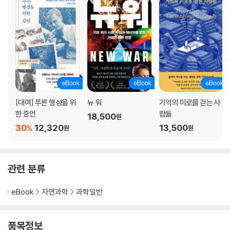
열둘
마침내 등장한 10억 마리 나비(10억 마리 물고기도!)
열셋
번쩍, 쾅! 번쩍, 쾅!
열넷
4부 희망의 이유
[대여] 푸른 행성을 위
뉴 워
기억의 미로를 걷는 사
한 증언
람들
18,500
원
열다섯
30
12,320
13,500
%
원
원
알려지지 않은 여성 기후학자들
열여섯
관련 분류
노예와 주인
eBook
자연과학
과학일반
열일곱
정보공개 청구로 과학자들을 침묵시키다
품목정보