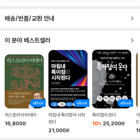
피고 구하는 과학, 목숨을 살리는 과학을 실천해온 자가디시 슈클라의 철
학은 이익만을 좇아 과학이 기술을 더 빠르게 발전시킬 것을 요구하는 오
배송/반품/교환 안내
늘날 경종을 울린다.
이 분야 베스트셀러
한 사람의 삶을 통해 만나는 현대 기상학·기후학의 궤적
그리고 날씨를 알아가는 즐거움
날씨는 인류 역사 이래 언제나 중요한 화두였지만, 20세기 초중반 두 차례
의 세계대전을 거치며 그 중요성은 한층 더 부각되었다. 전쟁은 역설적이
게도 기상 관측과 예측의 비약적인 발전을 촉발했고 이는 오늘날 기상학과
기후학의 토대를 이루었다.
자가디시 슈클라는 20세기 후반부터 21세기에 이르는 기상학과 기후학의
발전사를 몸소 살아낸 인물이다. 기상학이 기후학으로 발전하는 데 큰 역
히스토리아 비테이
마침내 특이점이 시작
특이점이 온다
거
할을 한 그의 삶은 현대 기상학·기후학의 역사와 촘촘하게 얽혀 있다. 컴퓨
된다
0
16,800
10
25,200
%
원
원
터 기반 기상예측을 이끈 줄 차니, 나비 효과로 알려진 카오스 이론을 기상
21,000
1
원
학에 도입한 에드워드 로렌즈, 기후 모델로 지구온난화 과정을 설명하여 2