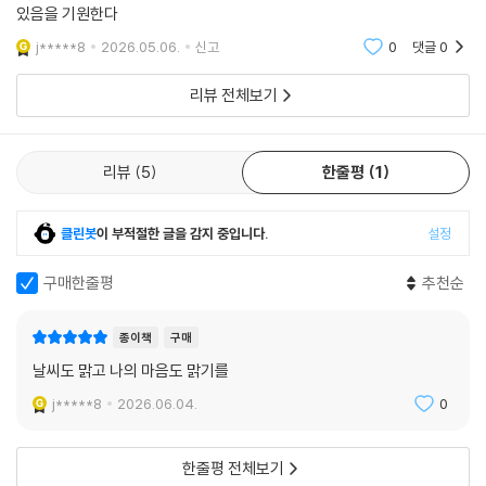
응을 전 세계적으로 촉구한 것이다. 이는 IPCC가 앨 고어와 함께 2007년
있음을 기원한다
노벨평화상을 수상하는 성취로 이어졌다.
j*****8
2026.05.06.
신고
0
댓글
0
더 나아가 슈클라는 기후불안으로 무기력해진 이 시대, 몸소 살아낸 삶과
리뷰 전체보기
평생을 헌신해온 과학에서 비롯된 분명하고 구체적인 희망을 제시한다. 그
는 과학자로서 자신의 위치를 활용해 정치인에게 기후행동을 촉구하고, 더
나아가 기후변화라는 진실을 은폐하려는 거대 자본과 정치권의 위협에 용
리뷰
5
한줄평
1
감하게 맞섰다. 그러면서 기후변화 부정론자들의 표적이 되어 고초를 겪기
도 했지만, 이 노학자는 그럼에도 꺾이지 않고 희망을 말한다. “미래 세대
클린봇
이 부적절한 글을 감지 중입니다.
설정
를 위한 책임을 몸소 받아들이고 행동”함으로써 곤경에 처한 지구를 더 나
은 곳으로 바꾸겠다는 그의 실천은 당위에 머무르지 않고 우리를 움직이는
구매한줄평
추천순
낙관의 메시지가 된다.
종이책
구매
“기상학은 인류가 서로를 돌보는 가장 오래되고 협력적인 시도”라는 말대
날씨도 맑고 나의 마음도 맑기를
로, 그의 연구는 언제나 지구에 공존하는 존재들을 향해 있다. 전기도, 수도
도, 변변한 학교도 없던 가난한 마을의 맨발 소년이 노벨평화상의 공동 수
j*****8
2026.06.04.
0
상자가 되었다는 자전적 이야기가 뛰어난 개인의 성공담에 머물지 않는 이
유다. 저명한 물리학자 프리먼 다이슨은 과학이 “철학적 사유의 전통”과
한줄평 전체보기
“숙련된 기술의 전통”의 융합으로 탄생했다고 말한다. 취약한 존재를 보살