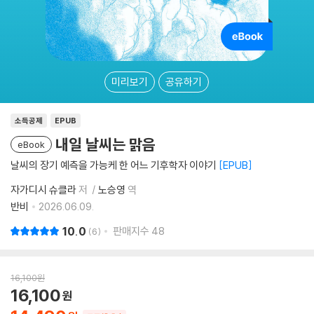
미리보기
공유하기
소득공제
EPUB
내일 날씨는 맑음
eBook
날씨의 장기 예측을 가능케 한 어느 기후학자 이야기
EPUB
자가디시 슈클라
저
노승영
역
반비
2026.06.09.
10.0
판매지수
48
6
16,100
원
16,100