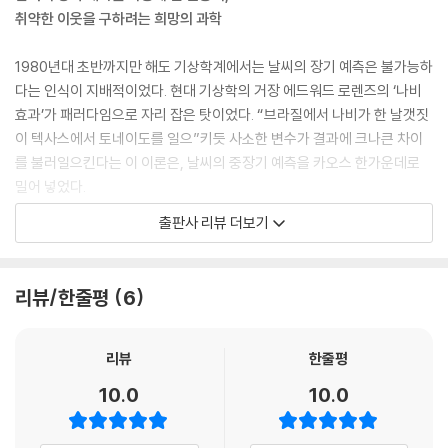
취약한 이웃을 구하려는 희망의 과학
1980년대 초반까지만 해도 기상학계에서는 날씨의 장기 예측은 불가능하
다는 인식이 지배적이었다. 현대 기상학의 거장 에드워드 로렌즈의 ‘나비
효과’가 패러다임으로 자리 잡은 탓이었다. “브라질에서 나비가 한 날갯짓
이 텍사스에서 토네이도를 일으”키듯 사소한 변수가 결과에 크나큰 차이
를 불러일으킨다는 이 이론은, 날씨의 중장기 예측을 카오스 한가운데로
밀어 넣었다.
출판사 리뷰 더보기
모두가 불가능하다고 치부할 때 자가디시 슈클라는 어떻게든 카오스 속에
서 ‘예측가능성’을 발견하고자 했다. 그간 기상학에서는 초기조건, 즉 지금
이 순간의 대기 상태에 민감하게 의존해 날씨를 예측해왔다면, 슈클라는
리뷰/한줄평
6
해수면 온도와 육지, 적설 면적 같은 경계조건이 대기와 상호작용하며 예
측가능성을 만들어낸다는 점에 주목했다. 이러한 관점은 계절 단위의 평균
기후를 예측하는 ‘역학계절예측’의 가능성을 열어냈다. 지난한 시간 동안
리뷰
한줄평
포기하지 않은 끝에 10억 마리 나비의 날갯짓에 대항할 힘을 찾아낸 것이
10.0
10.0
다.