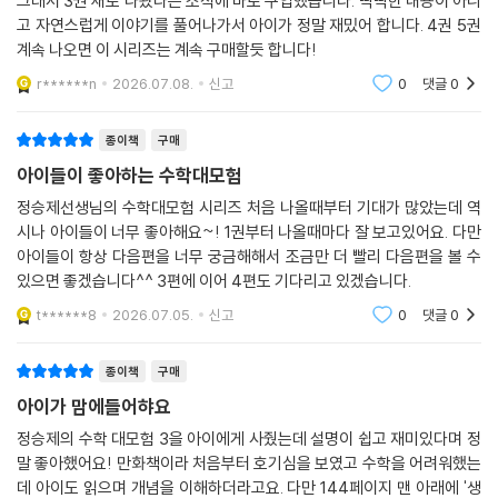
그래서 3권 새로 나왔다는 소식에 바로 구입했습니다. 딱딱한 내용이 아니
고 자연스럽게 이야기를 풀어나가서 아이가 정말 재밌어 합니다. 4권 5권
계속 나오면 이 시리즈는 계속 구매할듯 합니다!
r******n
2026.07.08.
신고
0
댓글
0
종이책
구매
아이들이 좋아하는 수학대모험
정승제선생님의 수학대모험 시리즈 처음 나올때부터 기대가 많았는데 역
시나 아이들이 너무 좋아해요~! 1권부터 나올때마다 잘 보고있어요. 다만
아이들이 항상 다음편을 너무 궁금해해서 조금만 더 빨리 다음편을 볼 수
있으면 좋겠습니다^^ 3편에 이어 4편도 기다리고 있겠습니다.
t******8
2026.07.05.
신고
0
댓글
0
종이책
구매
아이가 맘에들어햐요
정승제의 수학 대모험 3을 아이에게 사줬는데 설명이 쉽고 재미있다며 정
말 좋아했어요! 만화책이라 처음부터 호기심을 보였고 수학을 어려워했는
데 아이도 읽으며 개념을 이해하더라고요. 다만 144페이지 맨 아래에 '생