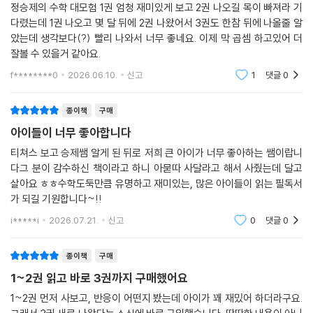
정승제의 수학 대모험 1권 엄청 재미있게 보고 2권 나오길 목이 빠져라 기
다렸는데 1권 나오고 몇 달 뒤에 2권 나왔어서 3권도 한참 뒤에 나올줄 알
았는데 생각보다(?) 빨리 나와서 너무 좋네요. 이제 막 곱셈 하고있어 더
잘볼 수 있을거 같아요.
f********0
2026.06.10.
신고
1
댓글
0
종이책
구매
아이들이 너무 좋아합니다
티쳐스 보고 승제쌤 알게 된 뒤로 저희 큰 아이가 너무 좋아하는 쌤이랍니
다그 분이 감수하신 책이라고 하니 아묻따 사달라고 해서 사줬는데 달고
살아요 ㅎㅎ수학도둑만큼 유명하고 재미있는, 많은 아이들이 읽는 필독서
가 되길 기원합니다~!!
i*****i
2026.07.21.
신고
0
댓글
0
종이책
구매
1~2권 읽고 바로 3권까지 구매했어요
1~2권 먼저 사보고, 반응이 어떤지 봤는데 아이가 꽤 재밌어 하더라구요.