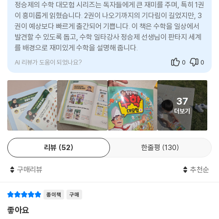
정승제의 수학 대모험 시리즈는 독자들에게 큰 재미를 주며, 특히 1권
이 흥미롭게 읽혔습니다. 2권이 나오기까지의 기다림이 길었지만, 3
- 수학 2학년 1학기 : 곱셈 (묶어 세기, 곱셈식 만들기)
권이 예상보다 빠르게 출간되어 기쁩니다. 이 책은 수학을 일상에서
- 수학 2학년 2학기 : 곱셈구구 (1~9단 곱셈 구구)
발견할 수 있도록 돕고, 수학 일타강사 정승제 선생님이 판타지 세계
- 수학 3학년 1학기 : 나눗셈 (똑같이 나누기, 나눗셈식 만들기)
를 배경으로 재미있게 수학을 설명해 줍니다.
수학 3학년 2학기 : 나눗셈 (나머지가 있는 나눗셈)
AI 리뷰가 도움이 되었나요?
0
0
감수자의 말
37
“수학의 짜릿한 재미를 친구들에게 선물합니다!” 긴 시간 동안 입시 현장
더보기
에서 학생들과 수학이란 언어로 소통하며 한 가지를 깨달은 것이 있습니
다. 바로, 수학의 개념을 이해하는 것이 얼마나 중요한지에 대한 것입니다.
단순히 문제를 외워서 푸는 게 아니라, 원리와 개념을 이해하려고 노력하
리뷰
52
한줄평
130
는 과정에서 스스로 탐구하는 힘이 생기기 때문이죠. 제가 수학을 하며 느
꼈던 그 짜릿함을 우리 친구들에게도 꼭 선물하고 싶습니다. 그래서 흥미
구매리뷰
추천순
진진한 모험 이야기를 준비해 봤는데요, 이번에 저는 ‘승제 생선’ 캐릭터가
되어, 수학이 얼마나 재미있는지 몸소 보여주려고 합니다! 승제 생선과 함
께하는 〈수학 대모험〉을 통해 여러분이 수학과 더 가까워지길 바랍니다.
종이책
구매
-수학 강사 정승제
좋아요