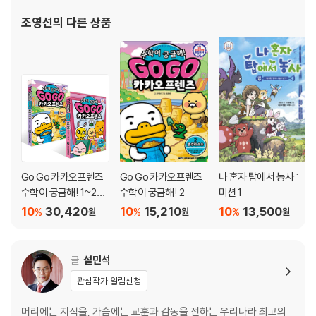
수 있는 역사 이야기를 다루는 재미에 푹 빠져 있습니다. 이 책을 통해
조영선
의 다른 상품
세상을 바라보는 지혜가 어린이의 마
Go Go 카카오프렌즈
Go Go 카카오프렌즈
나 혼자 탑에서 농사 :
수학이 궁금해! 1~2권
수학이 궁금해! 2
미션 1
세트
10
30,420
10
15,210
10
13,500
%
%
%
원
원
원
글
설민석
관심작가 알림신청
머리에는 지식을, 가슴에는 교훈과 감동을 전하는 우리나라 최고의