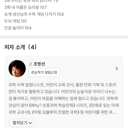
2화 우리는 흑과 백의 요리사! 75
3화 내 이름은 요리왕 107
승제 생선님의 수학 개념 다지기 154
두뇌 게임 161
단꿈 놀이터 164
저자 소개
4
글
조영선
관심작가 알림신청
과학·수학 칼럼니스트, 어린이 교육 강사, 출판 만화 기획 및 스토리
콘티 작가로 활동하고 있습니다. 어린이의 눈높이로 이야기 나누는
걸 좋아하고, 어린이 마음을 이해하는 일에 힘쓰고 있습니다. 과학에
관심이 많아 《Why? 초등과학 학습만화》 시리즈, 《만화로 읽는 미래
과학 교과서》, 《악동 김블루의 친절한 과학》 등 어린이를 위한 과학
도서를 집필했습니다. 최근에는 역사를 알아야 미래를 알 수 있다는
펼쳐보기
생각에 《LIVE 세계사》 시리즈와 《한국사고!》를 집필하며 쉽게 읽을