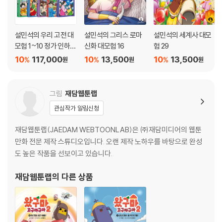
설민석의 우리 고전 대
설민석의 그리스 로마
설민석의 세계사 대모
모험 1~10 정가 인하
신화 대모험 16
험 29
세트
10
117,000
10
13,500
10
13,500
%
%
%
원
원
원
그림
재담웹툰랩
관심작가 알림신청
재담웹툰랩(JAEDAM WEBTOONLAB)은 ㈜재담미디어의 웹툰
만화 전문 제작 스튜디오입니다. 오랜 제작 노하우를 바탕으로 완성
도 높은 작품을 선보이고 있습니다.
재담웹툰랩
의 다른 상품