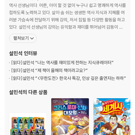
역사 선생님이다. 어른, 아이 할 것 없이 누구나 쉽고 명쾌하게 역사를
접하도록 노력하고 있다. 살아 숨 쉬는 생생한 역사 지식과 지혜를 여
러분 가슴속에 전달하기 위해 강의, 저서 집필 등 다양한 활동을 하고
있다. 설민석 선생님의 강의는 유익함과 재미를 뛰어넘어 감동이 있
다. 사람들이 원하는 메시지, 대중들에게 꼭 필요한 지식을 한국사와
펼쳐보기
접목하여 남녀노소 누구나 이해하기 쉽게 전달한다. ‘한국사는 지루
하고 딱딱하다’는 선입견을 깨고, 함께 배우고 이야기할 수 있는 새로
설민석
인터뷰
운 콘텐츠로 인식된다. 20년 이상을 수험생들을
[읽다]
설민석 “나는 역사를 재미있게 전하는 지식큐레이터”
[읽다]
설민석 “제 책이 올해의 책이라고요?”
[읽다]
설민석 “<무한도전> 한국사 특강, 인상 깊은 출연자는 하하”
설민석
의 다른 상품