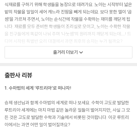
식재료를 구하기 위해 학생들을 농장으로 데려가요. 노아는 시작부터 넓은
밭의 작물을 일일이 세어 캐느라 진땀을 빼게 되는데요. 보다 못한 엘이 ‘곱
셈’을 가르쳐 주면서, 노아는 순식간에 작물을 수확하는 재미를 깨닫게 됩
니다. 재료를 모두 준비한 학생들이 조리실로 모이고, 노아는 수확한 작물
을 친구들에게 똑같이 나눠 주며 ‘나눗셈’의 원리까지 깨닫게 되는데…! 드
디어 시작된 특별반 요리 대결에서 과연 최후의 승자는 누가 될까요?
줄거리 더보기
*3권에서 만나는 수학
-곱셈의 원리
출판사 리뷰
-나눗셈의 원리
-나머지가 있는 나눗셈
1. 수마법의 세계 ‘루트리아’로 떠나자!
승제 생선님과 함께 수마법의 세계로 떠나 보세요. 수학이 고도로 발달한
루트리아 세계에는 마치 마법 같은 놀라운 일들이 벌어지지만, 사실 그 모
든 것은 고도로 발달한 수학과 기술에서 비롯된 것이랍니다. 이곳 루트리
아에서는 과연 어떤 일이 벌어질까요?