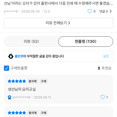
선님'이라는 오타가 있어 출판사에서 다음 인쇄 때 수정해주시면 좋겠습니
다. 아이의 수학 흥미 유발에는 강력 추천하는 책이에요^^
j******9
2026.06.30.
신고
0
댓글
0
리뷰 전체보기
리뷰
52
한줄평
130
클린봇
이 부적절한 글을 감지 중입니다.
설정
구매한줄평
추천순
종이책
구매
생선님의 요리교실
m*******6
2026.06.11.
1
종이책
구매