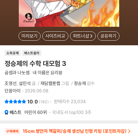
미리보기
사이즈비교
파트너샵
공유하기
소득공제
베스트셀러
정승제의 수학 대모험 3
곱셈과 나눗셈 : 내 이름은 요리왕
조영선
설민석
글
재담웹툰랩
그림
정승제
감수
단꿈아이
2026.06.08.
10.0
판매지수
23,034
182
베스트
어린이
60위
국내도서 top100 3주
15cm 방안자 책갈피/승제 생선님 인형 키링 (포인트차감)
구매혜택