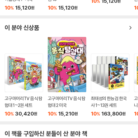
10
15,120
%
원
10
15,120
10
15,120
1
%
%
원
원
이 분야 신상품
고구마머리TV 음식 탐
고구마머리TV 음식 탐
최태성의 한능검 한국
고
험대 1~2권 세트
험대 2 미국
사 1~13권 세트
니
트
10
30,420
10
15,210
10
163,800
1
%
%
%
원
원
원
이 책을 구입하신 분들이 산 분야 책