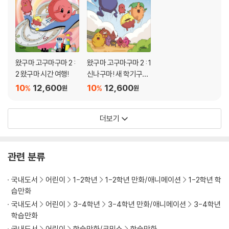
왔구마 고구마구마 2 :
왔구마 고구마구마 2 : 1
2 왔구마 시간 여행!
신나구마! 새 학기구
마!
10
12,600
10
12,600
%
%
원
원
더보기
관련 분류
국내도서
어린이
1-2학년
1-2학년 만화/애니메이션
1-2학년 학
습만화
국내도서
어린이
3-4학년
3-4학년 만화/애니메이션
3-4학년
학습만화
국내도서
어린이
학습만화/코믹스
학습만화