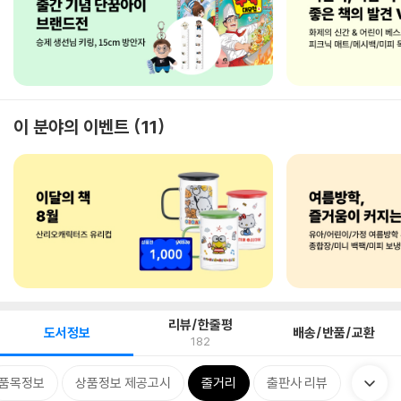
이 분야의 이벤트
11
리뷰/한줄평
도서정보
배송/반품/교환
182
품목정보
상품정보 제공고시
줄거리
출판사 리뷰