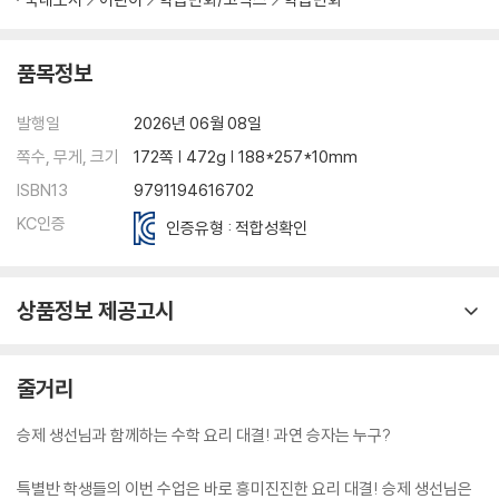
품목정보
발행일
2026년 06월 08일
쪽수, 무게, 크기
172쪽 | 472g | 188*257*10mm
ISBN13
9791194616702
KC인증
인증유형 : 적합성확인
상품정보 제공고시
줄거리
승제 생선님과 함께하는 수학 요리 대결! 과연 승자는 누구?
특별반 학생들의 이번 수업은 바로 흥미진진한 요리 대결! 승제 생선님은