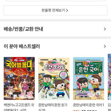
한줄평 전체보기
배송/반품/교환 안내
이 분야 베스트셀러
백앤아×고고프렌즈 국
흔한남매의 흔한 호기
흔한남매의 흔한 국어 1
김
어별동대 1 : 시작
심 15
환