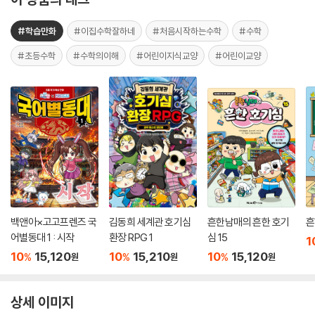
#학습만화
#이집수학잘하네
#처음시작하는수학
#수학
#초등수학
#수학의이해
#어린이지식교양
#어린이교양
백앤아×고고프렌즈 국
김동희 세계관 호기심
흔한남매의 흔한 호기
흔
어별동대 1 : 시작
환장 RPG 1
심 15
1
10
15,120
10
15,210
10
15,120
%
%
%
원
원
원
상세 이미지