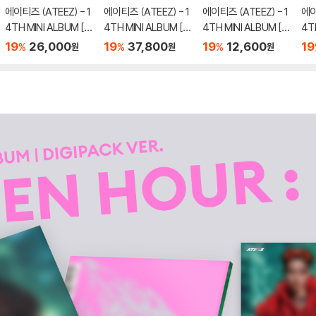
에이티즈 (ATEEZ) - 1
에이티즈 (ATEEZ) - 1
에이티즈 (ATEEZ) - 1
에이
4TH MINI ALBUM [G
4TH MINI ALBUM [G
4TH MINI ALBUM [G
4T
OLDEN HOUR : Part.
OLDEN HOUR : Part.
OLDEN HOUR : Part.
OLD
19
26,000
19
37,800
19
12,600
19
%
%
%
원
원
원
5][KEY CHAIN VER.]
5][POCAALBUM][3
5][POCAALBUM][Z
5]
종 SET]
VER.]
IAR