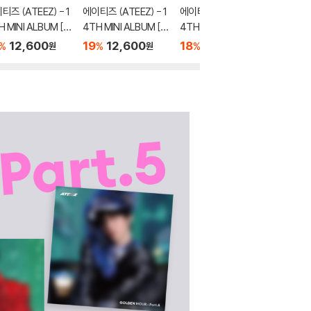
티즈 (ATEEZ) - 1
에이티즈 (ATEEZ) - 1
에이티즈 (ATEEZ) - 1
에이티즈 (
H MINI ALBUM [G
4TH MINI ALBUM [G
4TH MINI ALBUM [G
4TH MI
EN HOUR : Part.
OLDEN HOUR : Part.
OLDEN HOUR : Part.
OLDEN H
12,600
19
12,600
18
53,600
18
1
%
%
%
%
원
원
원
[POCAALBUM][D
5][POCAALBUM][A
5][DIGIPACK UNIT V
5][DIGI
Y VER.]
VER.]
ER.][4종 SET]
[8종SET