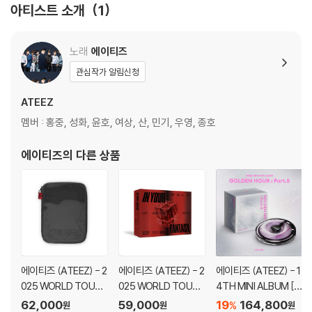
아티스트 소개
1
노래
에이티즈
관심작가 알림신청
ATEEZ
멤버 : 홍중, 성화, 윤호, 여상, 산, 민기, 우영, 종호
에이티즈
의 다른 상품
에이티즈 (ATEEZ) - 2
에이티즈 (ATEEZ) - 2
에이티즈 (ATEEZ) - 1
025 WORLD TOUR [I
025 WORLD TOUR [I
4TH MINI ALBUM [G
N YOUR FANTASY] I
N YOUR FANTASY] I
OLDEN HOUR : Part.
62,000
59,000
19
164,800
%
원
원
원