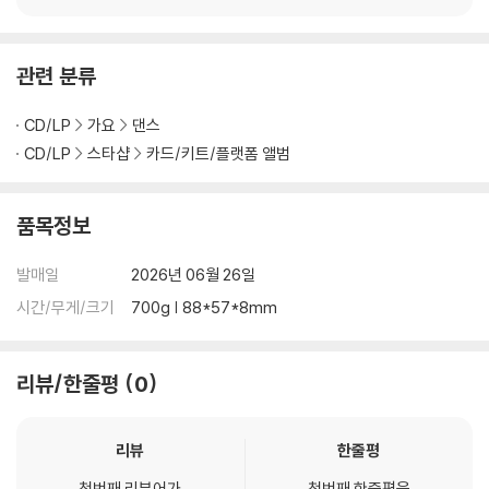
N INCHEON PLAYCO
N INCHEON DVD
5][CDP VER.]
DE
관련 분류
CD/LP
가요
댄스
CD/LP
스타샵
카드/키트/플랫폼 앨범
품목정보
발매일
2026년 06월 26일
시간/무게/크기
700g | 88*57*8mm
리뷰/한줄평
0
리뷰
한줄평
첫번째 리뷰어가
첫번째 한줄평을