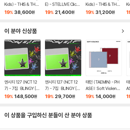
Kids) - THIS & THAT
E) - STELLIVE Cliche
Kids) - THIS & THAT
K
[2종 SET]
1st EP 「Colorful Stro
[TRUCK VER.]
[
19
38,600
19
21,400
19
31,200
1
%
%
%
원
원
원
kes」 - CD Ver.
이 분야 신상품
엔시티 127 (NCT 12
엔시티 127 (NCT 12
태민 (TAEMIN) - PH
태
7) - 7집 : BLINGY [JE
7) - 7집 : BLINGY [JE
ASE I : Soft Violence
AS
T Keychain Ver.](스
T Keychain Ver.](스
[JEWEL Ver.][2종 중
[
19
148,500
19
29,700
19
14,000
1
%
%
%
원
원
원
마트앨범) [5종 SET]
마트앨범) [5종 중 1종
1종 랜덤발송]
T
랜덤발송]
이 상품을 구입하신 분들이 산 분야 상품