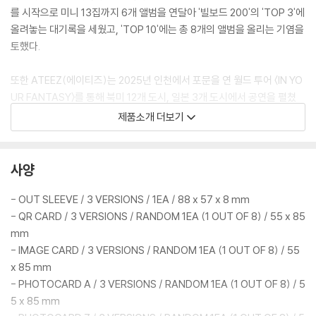
를 시작으로 미니 13집까지 6개 앨범을 연달아 '빌보드 200'의 'TOP 3'에
올려놓는 대기록을 세웠고, 'TOP 10'에는 총 8개의 앨범을 올리는 기염을
토했다.
또한 ATEEZ(에이티즈)는 2025년 인천에서 포문을 연 월드 투어 〈IN YO
UR FANTASY〉를 통해 북미 12개 도시, 일본 3개 도시에서 공연을 펼쳤
고, 이어 2026년에는 아시아와 호주의 9개 도시에 방문하며 팬들을 환상
제품소개 더보기
의 세계로 이끌었다. 열렬한 지지 속 공연 회차 추가 오픈까지 이끌어내며
성황리에 마친 이번 월드 투어는 ATEEZ(에이티즈)가 가진 압도적인 티켓
파워와 흥행 화력을 다시 한번 입증하는 계기가 됐다.
사양
연이은 빌보드 차트 인과 대규모 월드 투어 성료로 전 세계를 아우르는 영
- OUT SLEEVE / 3 VERSIONS / 1EA / 88 x 57 x 8 mm
향력을 보여준 ATEEZ(에이티즈)는 앨범명 'GOLDEN HOUR'처럼 금빛
- QR CARD / 3 VERSIONS / RANDOM 1EA (1 OUT OF 8) / 55 x 85
항해를 계속해서 이어갈 예정이다.
mm
- IMAGE CARD / 3 VERSIONS / RANDOM 1EA (1 OUT OF 8) / 55
x 85 mm
- PHOTOCARD A / 3 VERSIONS / RANDOM 1EA (1 OUT OF 8) / 5
5 x 85 mm