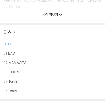
- PHOTOCARD Z / 3 VERSIONS / RANDOM 1EA (1 OUT OF 8) / 5
5 x 85 mm
- ACCORDION POSTCARD / 3 VERSIONS / 1EA / 220 x 85 mm
사양 더보기
- SCRATCH CARD / 3 VERSIONS / 1EA / 85 x 55 mm
※ 본 음반에 포함된 랜덤 구성품은 동일한 확률로 구성되어 있습니다.
디스크
Disc
01
BAD
02
MAMACITA
03
TOXIN
04
Fallin'
05
Body