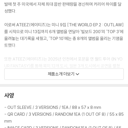
발매 첫 주 미국에서 자체 최대 음반 판매량을 경신하며 커리어 하이를 달
성했다.
이로써 ATEEZ(에이티즈)는 미니 9집 [THE WORLD EP.2 : OUTLAW]
를 시작으로 미니 13집까지 6개 앨범을 연달아 '빌보드 200'의 'TOP 3'에
올려놓는 대기록을 세웠고, 'TOP 10'에는 총 8개의 앨범을 올리는 기염을
토했다.
또한 ATEEZ(에이티즈)는 2025년 인천에서 포문을 연 월드 투어 〈IN YO
UR FANTASY〉를 통해 북미 12개 도시, 일본 3개 도시에서 공연을 펼쳤
고, 이어 2026년에는 아시아와 호주의 9개 도시에 방문하며 팬들을 환상
제품소개 더보기
의 세계로 이끌었다. 열렬한 지지 속 공연 회차 추가 오픈까지 이끌어내며
성황리에 마친 이번 월드 투어는 ATEEZ(에이티즈)가 가진 압도적인 티켓
파워와 흥행 화력을 다시 한번 입증하는 계기가 됐다.
사양
연이은 빌보드 차트 인과 대규모 월드 투어 성료로 전 세계를 아우르는 영
- OUT SLEEVE / 3 VERSIONS / 1EA / 88 x 57 x 8 mm
향력을 보여준 ATEEZ(에이티즈)는 앨범명 'GOLDEN HOUR'처럼 금빛
- QR CARD / 3 VERSIONS / RANDOM 1EA (1 OUT OF 8) / 55 x 85
항해를 계속해서 이어갈 예정이다.
mm
- IMAGE CARD / 3 VERSIONS / RANDOM 1EA (1 OUT OF 8) / 55