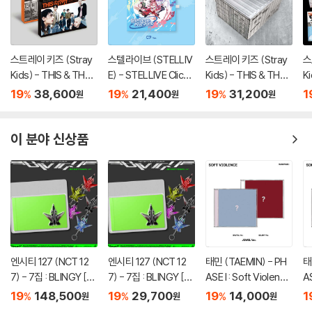
스트레이 키즈 (Stray
스텔라이브 (STELLIV
스트레이 키즈 (Stray
스
Kids) - THIS & THAT
E) - STELLIVE Cliche
Kids) - THIS & THAT
K
[2종 SET]
1st EP 「Colorful Stro
[TRUCK VER.]
[
19
38,600
19
21,400
19
31,200
1
%
%
%
원
원
원
kes」 - CD Ver.
이 분야 신상품
엔시티 127 (NCT 12
엔시티 127 (NCT 12
태민 (TAEMIN) - PH
태
7) - 7집 : BLINGY [JE
7) - 7집 : BLINGY [JE
ASE I : Soft Violence
AS
T Keychain Ver.](스
T Keychain Ver.](스
[JEWEL Ver.][2종 중
[
19
148,500
19
29,700
19
14,000
1
%
%
%
원
원
원
마트앨범) [5종 SET]
마트앨범) [5종 중 1종
1종 랜덤발송]
T