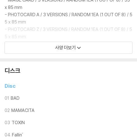
x 85 mm
- PHOTOCARD A / 3 VERSIONS / RANDOM 1EA (1 OUT OF 8) / 5
5 x 85 mm
- PHOTOCARD Z / 3 VERSIONS / RANDOM 1EA (1 OUT OF 8) / 5
5 x 85 mm
- ACCORDION POSTCARD / 3 VERSIONS / 1EA / 220 x 85 mm
사양 더보기
- SCRATCH CARD / 3 VERSIONS / 1EA / 85 x 55 mm
※ 본 음반에 포함된 랜덤 구성품은 동일한 확률로 구성되어 있습니다.
디스크
Disc
01
BAD
02
MAMACITA
03
TOXIN
04
Fallin'