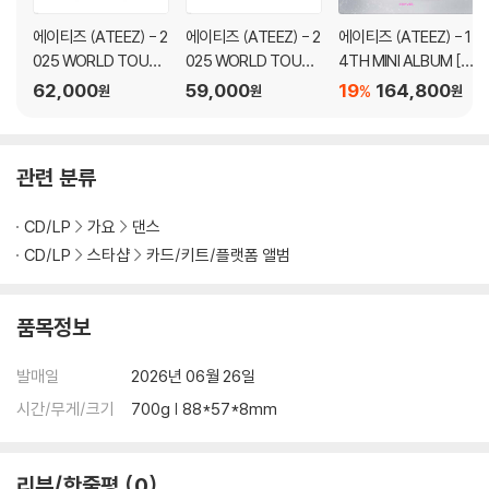
에이티즈 (ATEEZ) - 2
에이티즈 (ATEEZ) - 2
에이티즈 (ATEEZ) - 1
025 WORLD TOUR [I
025 WORLD TOUR [I
4TH MINI ALBUM [G
N YOUR FANTASY] I
N YOUR FANTASY] I
OLDEN HOUR : Part.
62,000
59,000
19
164,800
%
원
원
원
N INCHEON PLAYCO
N INCHEON DVD
5][CDP VER.]
DE
관련 분류
CD/LP
가요
댄스
CD/LP
스타샵
카드/키트/플랫폼 앨범
품목정보
발매일
2026년 06월 26일
시간/무게/크기
700g | 88*57*8mm
리뷰/한줄평
0