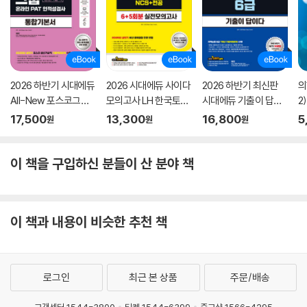
2026 하반기 시대에듀
2026 시대에듀 사이다
2026 하반기 최신판
의
All-New 포스코그룹
모의고사 LH 한국토지
시대에듀 기출이 답이
2
온라인 PAT 생산기술
주택공사 기술직 NCS
다 NCS 지역농협 6급
17,500
13,300
16,800
5
원
원
원
직 통합기본서
+전공
필기시험
이 책을 구입하신 분들이 산 분야 책
이 책과 내용이 비슷한 추천 책
로그인
최근 본 상품
주문/배송