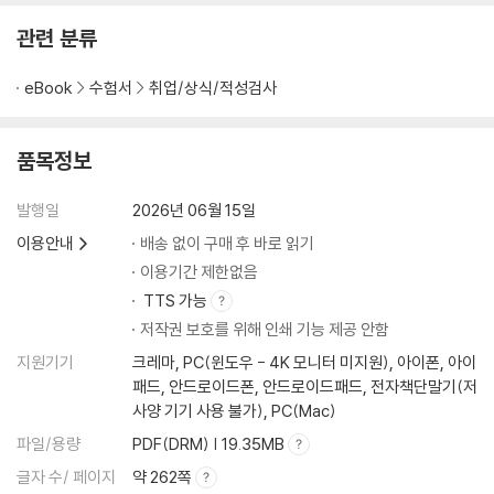
CHAPTER 03 기타유형
관련 분류
TOPIC 22 날짜의 선정
TOPIC 23 완료일의 계산
eBook
수험서
취업/상식/적성검사
TOPIC 24 관계도의 작성
TOPIC 25 PERT / CPM
품목정보
TOPIC 26 범위의 제시
TOPIC 27 시차의 계산
발행일
2026년 06월 15일
●PART 3 퍼즐
이용안내
배송 없이 구매 후 바로 읽기
CHAPTER 01 논리퀴즈
이용기간 제한없음
TOPIC 28 조건식의 활용
TTS 가능
TOPIC 29 모순관계(1) - 하나만 참 / 거짓
저작권 보호를 위해 인쇄 기능 제공 안함
TOPIC 30 모순관계(2) - 두 개가 참 / 거짓
지원기기
크레마, PC(윈도우 - 4K 모니터 미지원), 아이폰, 아이
패드, 안드로이드폰, 안드로이드패드, 전자책단말기(저
CHAPTER 02 논리퍼즐
사양 기기 사용 불가), PC(Mac)
TOPIC 31 수평적 배치
파일/용량
PDF(DRM) | 19.35MB
TOPIC 32 원형 배치
글자 수/ 페이지
약 262쪽
TOPIC 33 짝짓기(2항목)