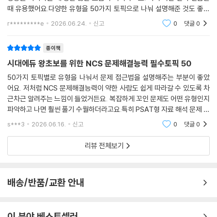
때 유용했어요.다양한 유형을 50가지 토픽으로 나눠 설명해준 것도 좋았
어요. 제가 어떤 유형에 약하고 강한지 정확히 알 수 있었고, 약한 부분은
r*********e
2026.06.24.
신고
0
댓글
0
집중적으로 연
종이책
시대에듀 왕초보를 위한 NCS 문제해결능력 필수토픽 50
50가지 토픽별로 유형을 나눠서 문제 접근법을 설명해주는 부분이 좋았
어요. 저처럼 NCS 문제해결능력이 약한 사람도 쉽게 따라갈 수 있도록 차
근차근 알려주는 느낌이 들었거든요. 복잡하게 꼬인 문제도 어떤 유형인지
파악하고 나면 훨씬 풀기 수월하더라고요.특히 PSAT형 자료 해석 문제 풀
이가 어려웠는데, 이 책으로 연습하면서 자료를 분석하고 계산하는 속도가
s***3
2026.06.16.
신고
0
댓글
0
꽤 빨라진 것 같아
리뷰 전체보기
배송/반품/교환 안내
이 분야 베스트셀러