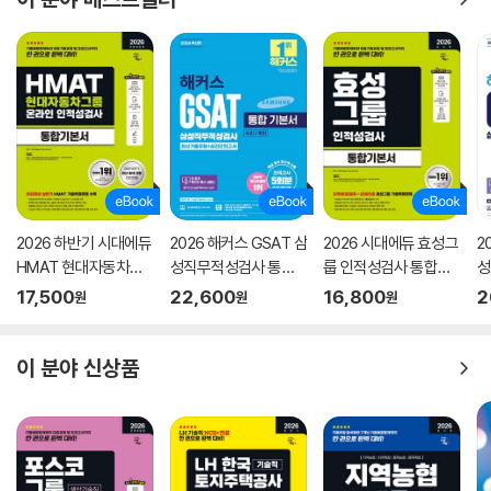
2026 하반기 시대에듀
2026 해커스 GSAT 삼
2026 시대에듀 효성그
2
HMAT 현대자동차그
성직무적성검사 통합
룹 인적성검사 통합기
성
룹 인적성검사 통합기
기본서 최신기출유형
본서
모
17,500
22,600
16,800
2
원
원
원
본서
+실전모의고사 (수리/
추리)
이 분야 신상품