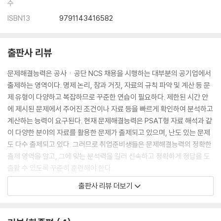
수
TOPIC 34 짝짓기(3항목)
TOPIC 35 입체적 배치
ISBN13
9791143416582
CHAPTER 03 수리퍼즐
출판사 리뷰
TOPIC 36 숫자들의 관계를 이용한 게임
TOPIC 37 생소한 규칙
문제해결능력은 공사ㆍ공단 NCS 채용을 시행하는 대부분의 공기업에서
TOPIC 38 불확정적인 상황에서의 문제해결
출제하는 영역이다. 명제 논리, 참과 거짓, 자료의 규칙 파악 및 계산 등 문
TOPIC 39 규칙성을 가지는 숫자
제 유형이 다양하고 복잡하므로 꾸준한 연습이 필요하다. 제한된 시간 안
에 제시된 문제에서 주어진 조건이나 자료 등을 빠르게 확인하여 분석하고
●PART 4 모듈형
계산하는 능력이 요구된다. 현재 문제해결능력은 PSAT형 자료 해석과 같
TOPIC 40 3C와 SWOT
이 다양한 분야의 자료를 활용한 문제가 출제되고 있으며, 난도 있는 문제
TOPIC 41 문제의 종류
도 다수 출제되고 있다. 그러므로 취업준비생들은 문제해결능력의 정확한
TOPIC 42 분석적 사고와 제3자를 통한 문제해결 방법
출제 영역을 알고, 그에 맞는 분석력을 길러 신속하고 정확하게 정답을 도
TOPIC 43 논리적 사고의 개발 방법
출할 수 있도록 꾸준히 훈련해야 한다.
TOPIC 44 문제처리능력
TOPIC 45 비판적 사고
출판사 리뷰 더보기
공사ㆍ공단 합격을 위해 시대에듀에서는 공기업 채용에 대비해 『시대에
TOPIC 46 논리적 오류의 종류
듀 왕초보를 위한 NCS 문제해결능력 필수토픽 50』을 출간하였다. 주요
TOPIC 47 자원관리의 과정
공기업의 2026~2025년 문제해결능력 기출복원문제를 수록하여 문제
TOPIC 48 시간낭비와 시간관리