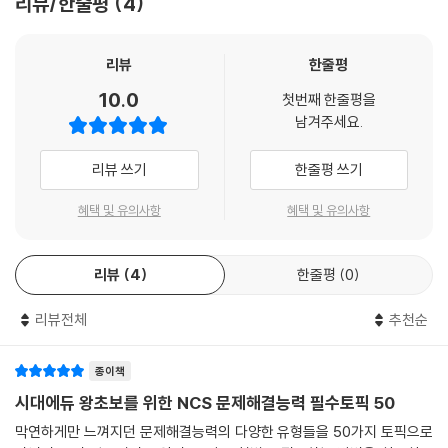
리뷰/한줄평
4
해결능력 출제경향을 확인할 수 있도록 하였다. 또한 50가지 토픽별 유형
TOPIC 49 직접비용과 간접비용
분석과 연습문제를 수록하여 문제해결능력 시험에 대비하여 고득점 실력
TOPIC 50 인적자원과 인맥
을 기를 수 있도록 하였으며, 온라인 모의고사를 제공하여 실제 시험을 보
리뷰
한줄평
는 것처럼 실전 연습을 할 수 있도록 하였다.
10.0
첫번째 한줄평을
남겨주세요.
리뷰 쓰기
한줄평 쓰기
혜택 및 유의사항
혜택 및 유의사항
리뷰
4
한줄평
0
리뷰전체
추천순
종이책
시대에듀 왕초보를 위한 NCS 문제해결능력 필수토픽 50
막연하게만 느껴지던 문제해결능력의 다양한 유형들을 50가지 토픽으로