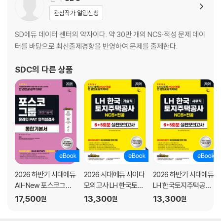
TOPIC 09 코딩의 응용
관심작가 알림신청
●PART 2 적용
SD에듀 데이터 센터의 약자이다. 약 30만 개의 NCS·적성 문제 데이
CHAPTER 01 계산형
터를 바탕으로 최신출제경향을 반영하여 문제를 출제한다.
TOPIC 10 대상의 선정
TOPIC 11 타당성 조사
SDC
의 다른 상품
TOPIC 12 요금의 계산
TOPIC 13 급여액의 결정
TOPIC 14 할인
TOPIC 15 인사평정
CHAPTER 02 스포츠 경기
TOPIC 16 승점의 계산
TOPIC 17 조편성
2026 하반기 시대에듀
2026 시대에듀 사이다
2026 하반기 시대에듀
TOPIC 18 토너먼트전
All-New 포스코그룹
모의고사 LH 한국토지
LH 한국토지주택공사
TOPIC 19 리그전
온라인 PAT 생산기술
주택공사 기술직 NCS
사무직 NCS&전공 실
17,500
13,300
13,300
TOPIC 20 시각화된 규칙
원
원
원
직 통합기본서
+전공
전모의고사 6+5회분
TOPIC 21 과녁 맞추기