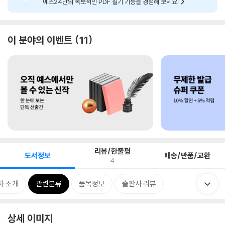
예스24만의 독보적인 PDF 필기 기능을 경험해 보세요!
이 분야의 이벤트
11
리뷰/한줄평
도서정보
배송/반품/교환
4
자 소개
관련분류
품목정보
출판사 리뷰
상세 이미지