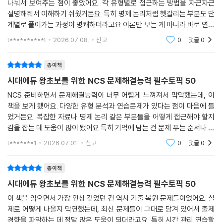
나눠서 보여주는 점이 좋았어요. 각 유형별로 접근하는 방법을 차근차근
설명해줘서 이해하기 쉬웠거든요. 특히 명제 논리처럼 헷갈리는 부분도 단
계별로 풀어가는 과정이 명쾌하더라고요.이론만 보는 게 아니라 바로 연습
문제로 적용해보면서 감을 익힐 수 있어서 실질적으로 도움이 됐어요. 실
t**********t
2026.07.08.
신고
0
댓글
0
제 기출 복원문제까
종이책
시대에듀 왕초보를 위한 NCS 문제해결능력 필수토픽 50
NCS 준비하면서 문제해결능력이 너무 어렵게 느껴져서 막막했는데, 이
책을 보게 됐어요. 다양한 유형 분석과 연습문제가 있다는 점이 마음에 들
었거든요. 복잡한 자료나 명제 논리 같은 부분들을 어떻게 접근해야 할지
감을 잡는 데 도움이 많이 됐어요.특히 기억에 남는 건 문제 푸는 순서나 자
료를 빠르게 파악하는 팁들이었어요. 제한된 시간 안에 여러 조건을 분석
t*******1
2026.07.01.
신고
0
댓글
0
해야 하는 게 부담
종이책
시대에듀 왕초보를 위한 NCS 문제해결능력 필수토픽 50
이 책을 읽으면서 가장 인상 깊었던 건 역시 기출 복원 문제들이었어요. 실
제로 어떻게 나올지 막연했는데, 최신 문제들이 그대로 담겨 있어서 출제
경향을 파악하는 데 정말 많은 도움이 되더라고요. 특히 시간 관리 연습할