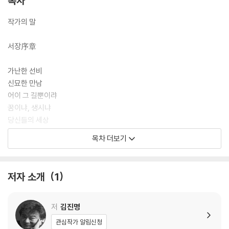
목차
이 거대한 역사의 소용돌이 속에서 비극적인 운명에 맞서는 두 남녀. 세종
의 밀명을 받아 죽은 스승의 흔적을 쫓는 금부도사 한석리, 그리고 제국의
작가의 말
폭압 앞에서 자신만의 방식으로 조국과 사랑을 지키려 했던 여인 권숙현.
시대의 파도에 휩쓸려 서로 닿을 수 없는 곳에 놓이게 된 두 남녀의 애절한
서장序章
사랑과, 금서禁書 속에 숨겨진 진실을 파헤치기 위한 석리의 추적은 읽는
이의 손에 땀을 쥐게 한다.
가난한 선비
신묘한 만남
세종이 독자적인 문자를 만든다는 소문이 돌자, 조정은 발칵 뒤집힌다. “천
어이 그 길뿐이랴
자의 글을 버리고 오랑캐가 되려 하십니까.” 기득권 사대부들의 반발은 극
꿈이냐, 생시냐
에 달하고, 세종은 자신의 모든 것을 건 승부수를 던진다. 명나라라는 거대
당신들의 세상
한 외세와 사대주의에 젖은 내부의 적들. 과연 세종은 이 고독하고 처절한
사신 강백창
목차 더보기
전쟁에서 승리하고 백성의 소리를 지켜낼 수 있을까.
소식 한 줄기
한양 가는 길
타임지, 뉴스위크지가 주목한 시대의 작가 김진명. 그가 치밀한 자료 조사
탑돌이
저자 소개
1
와 거침없는 상상력으로 그려낸 『세종의 나라』는 한글이 단순한 문자가 아
색동 주머니
니라, 우리 민족이 외세 속에서도 존재를 지켜낼 수 있었던 가장 강력한 무
윤씨 공방
기였음을 증명한다.
금혼령
저
김진명
사랑이 미움 되면
관심작가 알림신청