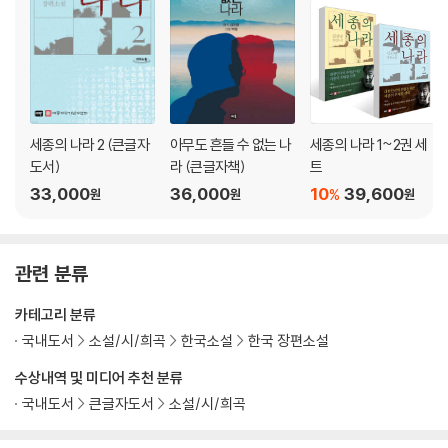
세종의 나라 2 (큰글자
아무도 흔들 수 없는 나
세종의 나라 1~2권 세
도서)
라 (큰글자책)
트
33,000
36,000
10
39,600
%
원
원
원
관련 분류
카테고리 분류
국내도서
소설/시/희곡
한국소설
한국 장편소설
수상내역 및 미디어 추천 분류
국내도서
큰글자도서
소설/시/희곡