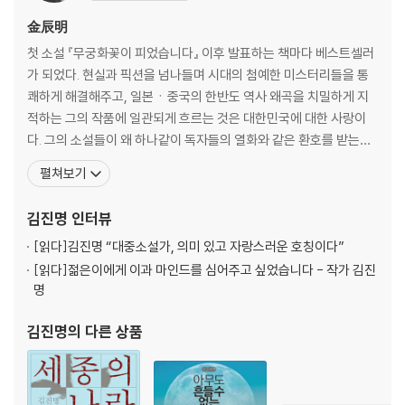
“백성이 억울한 일을 당해 살점이 뜯겨 나가도,
권세의 이면
관아에 소장 하나 쓰지 못해 벙어리 냉가슴만 앓다 죽어가는 것이
꿈과 같이
金辰明
이 나라의 현실이다. ‘살려주시오.’ 이 한마디! 고작 이 한마디를
날벼락
첫 소설 『무궁화꽃이 피었습니다』 이후 발표하는 책마다 베스트셀러
적지 못해 죽어가는 백성을 보고만 있을 것이냐! 그대들이 읽는
숙현의 결심
가 되었다. 현실과 픽션을 넘나들며 시대의 첨예한 미스터리들을 통
성현의 도리가 고작 백성을 벙어리로 만드는 것이더냐!”
압록강의 이별
쾌하게 해결해주고, 일본ㆍ중국의 한반도 역사 왜곡을 치밀하게 지
윤 사부의 죽음
적하는 그의 작품에 일관되게 흐르는 것은 대한민국에 대한 사랑이
노비의 직관
다. 그의 소설들이 왜 하나같이 독자들의 열화와 같은 환호를 받는지,
공주목의 관노
그의 작품을 읽어본 이들은 알고 있다. 뚜렷한 문제의식을 지닌 작가,
펼쳐보기
또 다른 학문
김진명. 그의 작품으로는 우리나라 최고의 베스트셀러 『무궁화꽃이
두 책이 합쳐지면
피었습니다』를 비롯해, 철저한 고증으로 대한민국 국호 韓의 유래를
김진명
인터뷰
글자의 주인
밝힌 『천년의 금서』, 일본의 한반도 침략이 어떤 역사
조선이라는 나라
[읽다]
김진명 “대중소설가, 의미 있고 자랑스러운 호칭이다”
자금성의 서편
[읽다]
젊은이에게 이과 마인드를 심어주고 싶었습니다 - 작가 김진
소리를 그려라
명
김진명
의 다른 상품