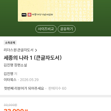
사이즈비교
공유하기
소득공제
리더스원 큰글자도서
세종의 나라 1 (큰글자도서)
김진명 장편소설
김진명
저
이타북스
2026.05.29.
첫번째 리뷰어가 되어주세요
판매지수
60
33,000
원