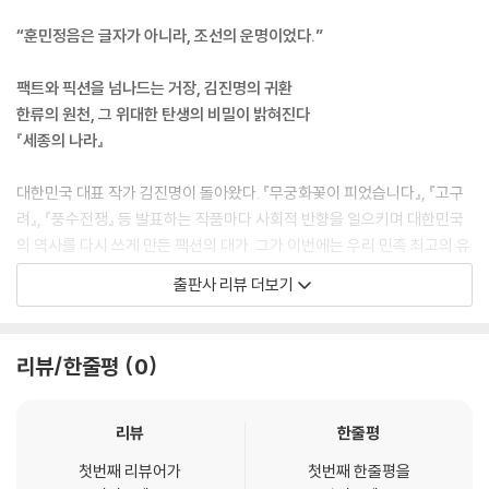
“워낙 큰비라 소용없을 듯합니다.”
키고 싶은 것을 위해 각자 다른 길을 걸어가야만 했던 연인의 비극이 시작
“훈민정음은 글자가 아니라, 조선의 운명이었다.”
“아니, 그렇지 않습니다. 이 옷을 입으면 비가 전혀 스며들지 않습니다.”
된다.
정말이었다. 비는 더욱 세차게 쏟아졌지만 신기하게도 모두 동글동글 굴러
팩트와 픽션을 넘나드는 거장, 김진명의 귀환
내릴 뿐 단 한 방울도 몸을 적시지 않았다. 제 옷을 벗어 씌워준 탓에 금세
한석리는 세종의 밀명을 받고, 과거 태종 시대에 역모로 몰려 죽은 스승 윤
한류의 원천, 그 위대한 탄생의 비밀이 밝혀진다
온몸이 비에 젖어버린 선비의 모습 앞에서 숙현의 마음이 알 수 없이 흔들
의겸의 비밀을 추적한다. 끈질긴 추적 끝에 찾아낸 두 권의 금서. 석리는 그
『세종의 나라』
렸다.
낡은 책 속에서 충격적인 진실에 도달한다. 그는 ‘반화요설’이라 불리는 이
--- p.38
위험한 진실 때문에 스승이 죽임을 당했음을 알게 된다. 이는 세종의 문자
대한민국 대표 작가 김진명이 돌아왔다. 『무궁화꽃이 피었습니다』, 『고구
창제가 단순한 발명이 아니라, 잃어버린 역사의 소리를 되찾는 행위임을
려』, 『풍수전쟁』 등 발표하는 작품마다 사회적 반향을 일으키며 대한민국
“이 발칙한 것이! 너는 양반이 그런 걸 만들어서는 안 된다는 걸 모르느냐?
증명하는 열쇠가 된다.
의 역사를 다시 쓰게 만든 팩션의 대가. 그가 이번에는 우리 민족 최고의 유
네 애비 에미가 그것도 안 가르쳤느냐?”
산 ‘한글’을 들고 왔다.
“그게 도대체 왜 안 된다는 거예요? 양반이 일하면 안 된다는 법도가 얼마
출판사 리뷰 더보기
세종이 새 글자를 만든다는 사실이 알려지자, 사대부들은 “천자의 글을 버
나 우스운 줄 모르세요? 양반이 일을 안 하면 결국 힘없고 가난한 사람들
리고 오랑캐가 되려 한다.”라며 집단 반발한다. 조정의 중신들은 왕을 압박
우리는 훈민정음을 ‘과학적인 문자’, ‘세종대왕의 애민정신’ 정도로만 알고
걸 빼앗아 먹어야 한다는 이치가 눈에 안 보이세요? 그런 양반이 도적과 다
하고, 명나라의 감시는 날이 갈수록 숨통을 조여온다. 안으로는 신하들의
있다. 하지만 작가는 묻는다. 당시 세계 최강대국이었던 명나라의 눈을 피
를 게 뭐예요?”
리뷰/한줄평
0
거센 반대에 부딪히고 밖으로는 제국의 위협에 직면한 세종. 모두가 불가
해, 사대주의에 젖은 기득권 신료들의 반대를 뚫고, 어떻게 왕 혼자서 이토
--- p.74
능하다고 말하는 길 위에서, 세종은 자신의 안위가 아닌 백성의 미래를 위
록 완벽한 문자를 만들어 낼 수 있었는가. 『세종의 나라』는 이러한 의문에
한 최후의 결단을 내리는데…….
서 출발한다. 작가는 치밀한 자료 조사와 거침없는 상상력을 더해, 훈민정
리뷰
한줄평
“이토록 비가 퍼붓는 날 어찌 나루터에 모래 한 줌 깔지 않았단 말인가?”
음 창제 뒤에 숨겨진 목숨을 건 비밀 프로젝트와 미스터리한 사건들을 생
터무니없는 트집에 예조판서는 다시금 허리를 숙였다.
첫번째 리뷰어가
첫번째 한줄평을
생하게 되살려냈다.
“송구하옵니다. 미처 대비하지 못한 점, 사신께서 널리 양해해 주시길 청하