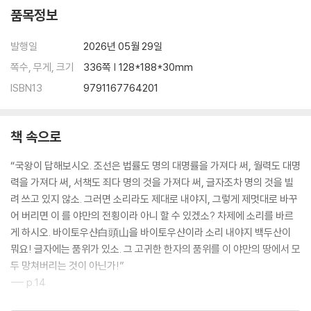
품목정보
발행일
2026년 05월 29일
쪽수, 무게, 크기
336쪽 | 128*188*30mm
ISBN13
9791167764201
책 속으로
“국왕이 답해보시오. 조선은 법률도 명의 대명률을 가져다 써, 월력도 대명
력을 가져다 써, 서책도 죄다 명의 것을 가져다 써, 글자조차 명의 것을 빌
려 쓰고 있지 않소. 그러면 소리라도 제대로 내야지, 그렇게 제멋대로 바꾸
어 버리면 이 를 야만의 전횡이라 아니 할 수 있겠소? 차제에 소리를 바르
게 하시오. 바이토우샨白頭山을 바이토우샨이라 소리 내야지 백두산이
뭐요! 글자에는 품위가 있소. 그 고귀한 한자의 품위를 이 야만의 땅에서 모
두 망쳐버리는 것이 아닌가!”
--- p.14