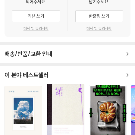
되어주세요.
남겨주세요.
옵니다.”
소리 없는 전쟁터였던 경복궁, 사라진 금서와 스승의 죽음, 그리고 그 속에
그의 목소리는 쏟아지는 빗속에서 무겁게 울려 퍼졌고 늘어선 조선의 관리
리뷰 쓰기
한줄평 쓰기
숨겨진 충격적인 진실 ‘반화요설反華妖說’. 소설은 단순한 역사적 사실의
들은 젖은 옷자락을 부여잡은 채 고개를 떨구었다.
나열을 넘어, 한 편의 스릴러 영화처럼 긴박하게 전개된다. 사랑하는 여인
“영접관은 옷을 벗으라!”
혜택 및 유의사항
혜택 및 유의사항
을 잃을 위기에 처한 금부도사 한석리, 자신의 운명을 개척해 나가는 당찬
강백창의 한마디에 움찔한 예조판서는 앞으로 나섰다. 그는 사색이 된 얼
여인 권숙현, 그리고 고독한 군주 세종. 역사의 소용돌이 속에서 각자의 신
굴로 모래를 깔지 못한 죄를 변명하려 했지만, 말문이 트이기 전에 강백창
념을 지키기 위해 고군분투하는 인물들의 이야기는 독자들에게 깊은 울림
의 손짓이 떨어졌다.
배송/반품/교환 안내
을 선사한다.
“저놈의 옷을 벗기고 매 열 대를 쳐라!”
--- p.83
김진명 작가는 말한다. “한글은 민족 정체성의 뼈대이자, 외세 속에서 우리
이 분야 베스트셀러
존재를 지켜낸 견고한 방패이다. 또한 인류사적으로 보아도 문자를 권력의
“이게 무슨 짓이오. 저 사람은 죄가 없으니 당장 풀어주시오.”
도구에서 인간의 권리로 이동시킨 문명의 전환점이다.”라고. 지금 전 세계
석리의 당당한 눈빛을 대하자 윤교찬은 거의 미쳐버릴 듯했다.
가 K-컬처에 열광하는 이유, 그 폭발적인 에너지의 근원이 바로 500년 전
“네가 이놈을 시켜 숙현 아씨에게 색동 주머니를 주었느냐?”
세종이 뿌린 씨앗에 있음을 『세종의 나라』는 증명해 보인다.
석리의 눈길이 노비의 어깨로 옮겨 갔다. 껍질이 짓무른 살 사이로 피가 흘
러내리는 것이 눈에 들어왔다.
지금 이 순간에도 우리는 한글로 생각하고, 한글로 소통하며 살아간다. 『세
“저 인두가 네놈 눈깔엔 안 보인단 말이냐? 어서 말하라! 어서 말하란 말이
종의 나라』는 500년 전 가장 고독했던 왕의 위대한 선택이 오늘날 우리에
다! 삿된 연정을 품어 알록달록 어여쁜 색동 주머니를 숙현 아씨에게 주었
게 어떤 의미를 갖는지 되새기게 하는, 대한민국 국민이라면 꼭 읽어야 할
단 걸 왜 토설하지 못하느냔 말이다!”