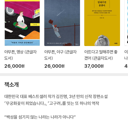
아무튼, 명상 (큰글자
아무튼, 야구 (큰글자
아프다고 말해주면 좋
이
도서)
도서)
겠어 (큰글자도서)
나
26,000
26,000
37,000
4
원
원
원
책소개
대한민국 대표 베스트셀러 작가 김진명, 3년 만의 신작 장편소설
『무궁화꽃이 피었습니다』, 『고구려』를 잇는 또 하나의 역작
“백성을 섬기지 않는 나라는 나라가 아니다”