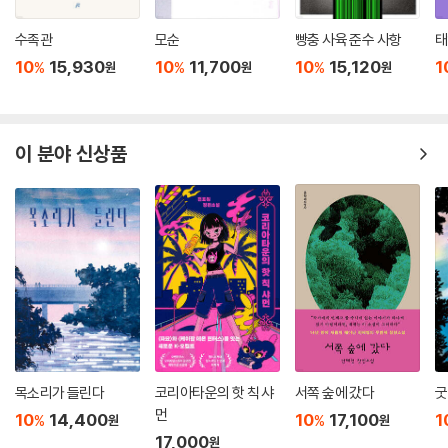
필독서다.
윤교찬의 눈길은 질투로 이글이글 타올랐다.
--- p.134
수족관
모순
빵충 사육 준수 사항
태
10
15,930
10
11,700
10
15,120
1
%
%
%
원
원
원
강백창의 입가에 조소가 번졌다.
“그 말인즉슨 대명 황제의 뜻을 거역하겠다는 뜻이오?”
세종은 대답하지 않았다. 대신 그는 흔들림 없는 눈빛으로 강백창을 똑바
로 응시했다. 강백창은 마치 흥미로운 놀잇감을 발견한 듯 낄낄 웃었다.
이 분야 신상품
“명심하시오, 보름을 주겠소. 하지만 그날이 지나면, 내가 다시 이곳으로
돌아올 것이오. 그리고 그때는 단순히 말만으로 끝나지 않을 것이오.”
--- p.164
“사람은 한곳에 머무르지 않나요?”
석리는 그녀를 흘긋 바라보았다. 숙현의 눈동자는 깊고도 맑았다.
“사람이 사람인 건 철새와 달리 마음이 있기 때문인데, 그 마음 또한 본디
한곳에 머무르지 않는 속성을 지닌 듯합니다.”
숙현은 고개를 숙이고는 혼잣말처럼 나직이 내뱉었다.
“내내 한곳에 머무르는 마음이란 없을까요?”
목소리가 들린다
코리아타운의 핫 칙 샤
서쪽 숲에 갔다
굿
“일체의 다른 마음을 버리면 가능하겠지만 비워버린 마음 그릇에는 또 다
먼
10
14,400
10
17,100
1
%
%
원
원
른 마음이 들어차겠지요.”
17,000
원