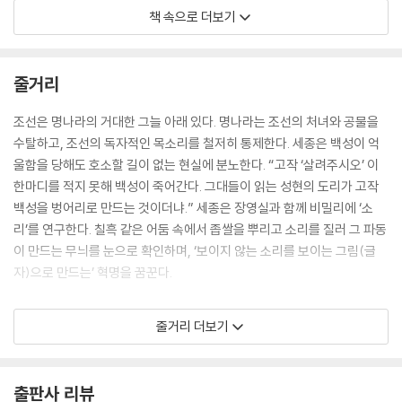
원로 한 사람이 숙현의 앞에 놓인 종이를 들어 올렸다. 거기에는 단 한 줄이
책 속으로 더보기
적혀있을 뿐이었지만 두 원로는 연신 탄성을 토해냈다. “이거야말로!”,
“백 줄 글인들 어찌 이 한 줄을 능가하겠는가.” 권중언과 김경림의 눈길이
동시에 원로가 들어 올린 종이로 날아갔다.
줄거리
라왕사억필불성羅王死憶筆不成
신라 왕의 죽음을 생각하자니 차마 시를 써 내려갈 수가 없습니다
조선은 명나라의 거대한 그늘 아래 있다. 명나라는 조선의 처녀와 공물을
글을 읽어 내려가던 선비들의 입에서 탄성이 연신 터져 나왔다. 이보다 더
수탈하고, 조선의 독자적인 목소리를 철저히 통제한다. 세종은 백성이 억
포석정이라는 장소에 어울리는 글이 있을 수 있을까. 비록 한 줄이지만 가
울함을 당해도 호소할 길이 없는 현실에 분노한다. “고작 ‘살려주시오’ 이
장 완벽한 서정이었다. 아니, 이는 한 줄로 그쳐야만 살아나는 글로 소위 말
한마디를 적지 못해 백성이 죽어간다. 그대들이 읽는 성현의 도리가 고작
하는 촌철살인의 한 문장이었다.
백성을 벙어리로 만드는 것이더냐.” 세종은 장영실과 함께 비밀리에 ‘소
--- p.33
리’를 연구한다. 칠흑 같은 어둠 속에서 좁쌀을 뿌리고 소리를 질러 그 파동
이 만드는 무늬를 눈으로 확인하며, ‘보이지 않는 소리를 보이는 그림(글
“이걸 걸치십시오.”
자)으로 만드는’ 혁명을 꿈꾼다.
숙현이 고개를 들자, 한 낯선 선비가 대답할 틈도 주지 않고 입고 있던 긴
옷을 급히 벗어 그녀의 머리에 씌우는 것이었다.
안동의 몰락한 양반가의 총명한 규수 권숙현은 우연히 만난 금부도사 한석
줄거리 더보기
“아, 아니!”
리에게 호기심을 느낀다. 사물을 관찰하여 ‘연잎 우의’를 만들어 낸 그에게
숙현은 소스라치게 놀랐으나 선비는 개의치 않고 옷에 달린 끈을 묶어 앞
서 그녀는 참된 앎을 배운다. 서로에게 운명을 느낀 두 사람이지만, 시대는
섶까지 다 가려주었다. 다행스러운 건 선비가 눈길을 옆으로 돌리고도 능
그들을 가만히 두지 않는다. 명나라 환관 강백창이 조선에 금혼령을 내리
출판사 리뷰
숙한 솜씨로 끈을 묶은 것이었다.
며 행패를 부리자, 그들의 운명은 거대한 격랑 속으로 휘말려 들어간다. 지