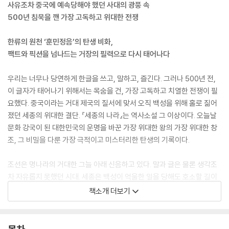
사유조차 중국에 예속당해야 했던 사대의 광풍 속
500년 침묵을 깬 가장 고독하고 위대한 전쟁
한류의 원천 ‘훈민정음’의 탄생 비화,
팩트와 픽션을 넘나드는 거장의 필력으로 다시 태어나다
우리는 너무나 당연하게 한글을 쓰고, 말하고, 즐긴다. 그러나 500년 전,
이 글자가 태어나기 위해서는 목숨을 건, 가장 고독하고 치열한 전쟁이 필
요했다. 중국이라는 거대 제국의 질서에 맞서 오직 백성을 위해 홀로 짊어
졌던 세종의 위대한 결단. 『세종의 나라』는 역사소설 그 이상이다. 오늘날
문화 강국이 된 대한민국의 운명을 바꾼 가장 위대한 왕의 가장 위대한 창
조, 그 비밀을 다룬 가장 극적이고 미스터리한 탄생의 기록이다.
조선은 명나라의 거대한 그늘 아래 신음하고 있다. 말과 글은 물론 생각조
차 자유롭지 못했던 시대. 세종은 백성이 억울한 일을 당해도 호소할 길이
없는 까닭이 ‘남의 글자(한자)’를 빌려 쓰기 때문임을 통감한다. 그는 장영
책소개 더보기
실과 함께 비밀리에 ‘소리’를 연구하며, 세상 모든 소리를 담을 수 있는 글
자, 즉 ‘보이지 않는 소리를 보이는 그림(글자)으로 만드는’ 혁명을 꿈꾼다.