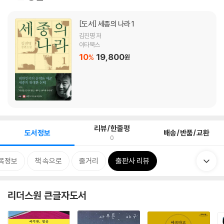
[도서]
세종의 나라 1
김진명 저
이타북스
10
19,800
%
원
리뷰/한줄평
도서정보
배송/반품/교환
0
목정보
책 속으로
줄거리
출판사 리뷰
리더스원 큰글자도서