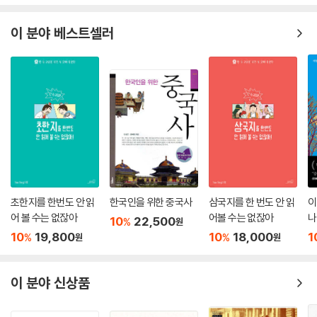
주류 역사에 어깃장을 놓는다. 하얼빈에서 시작한 발걸음은 아골타의 기상
을 품고 수백 년을 돌아 베이징으로 이어진다. 누르하치, 홍타이지, 강희 옹
이 분야 베스트셀러
정 건륭 등 변방 출신 영웅들의 가뿐 숨결을 느낄 수 있는 여정이다. 또한
한반도의 역사와도 깊이 관련이 있는 이 땅은 당대 권력의 크기와 씁쓸한
말로를 동시에 보여준다. 모든 시작에는 끝이 있듯, 자금성의 권력 또한 추
락하기 마련이다.
삶이 이어지고 혁명이 일어나는 땅, 변방
‘5장 바다의 역사’에서는 ‘변방’의 범주가 확대된다. 문명을 낳은 황하는 지
난한 여정 끝에 바다로 흘러든다. 결국 바다는 대륙과 대양 사이의 또 다른
경계인 동시에 변방인 셈이다. 청의 정벌과 일본의 유린, 국민당의 2.28학
초한지를 한번도 안 읽
한국인을 위한 중국사
삼국지를 한 번도 안 읽
이
살사건으로 이어지는 슬픈 섬 타이완을 시작으로, 재당 신라인과 고려 상
어 볼 수는 없잖아
어볼 수는 없잖아
나
10
22,500
%
원
인의 뱃길을 통해 우리 조상들의 국제 교류의 역사를 되짚었다. 더불어 정
10
19,800
10
18,000
1
%
%
원
원
화의 대원정은 물론, 바닷길을 통해 이국땅으로 흘러간 이들의 삶을 살핀
다.
이 분야 신상품
‘6장 가까운 오지’에서는 중국 서남부의 소수 민족을 찾는다. 한족의 한 갈
래이자 토루라는 독특한 형태의 집에 거주하는 객가인들, 둔보라는 공간에