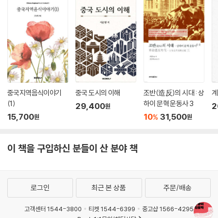
서 갇혀 살던 황제의 병졸들과 산상에서 백숙에 백주를 곁들이는 먀오족의
모습은 삶의 다양성을 보여준다. 또 샹그릴라 가는 길에서는 모계 풍습이
있는 모쒀족을 만날 수 있다. 타인의 삶을 자신의 삶으로 재단하는 것은 어
리석은 짓이다. 누구에게나 마음속에는 샹그릴라가 있기 때문이다.
‘7장 변방의 혁명가’에서는 20세기 전반 변방의 이데올로기였던 사회주의
의 혁명가들을 만날 수 있다. 먼저 1만 2500킬로미터를 도주하며 변방 이
곳저곳으로 떠돌다 끝내 중원을 차지한 마오쩌둥을 들 수 있다. 그리고 조
중국지역음식이야기
중국 도시의 이해
조반(造反)의 시대 : 상
계
선인 아나키스트이자 농학자인 류자명, 이념을 좇아 북방 황토고원에 이른
(1)
하이 문혁 운동사 3
29,400
2
원
혁명가 김산, 김원봉의 죽마고우이자 복심이었던 조선위용대 윤세주, 타
15,700
10
31,500
%
원
원
이항산에서 일본군에 맞서 싸운 청년 진광화, 만주 벌판의 마지막 파르티
잔 허형식까지. 근현대사의 아픔이 뒤엉킨 변방은 중국과 조선의 혁명가들
이 책을 구입하신 분들이 산 분야 책
에게는 또 다른 고향이다.
로그인
최근 본 상품
주문/배송
고객센터 1544-3800
티켓 1544-6399
중고샵 1566-4295