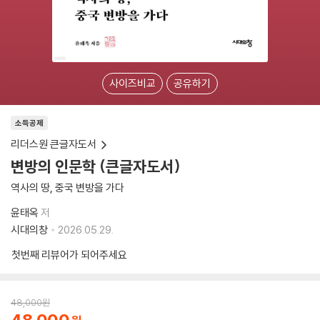
사이즈비교
공유하기
소득공제
리더스원 큰글자도서
변방의 인문학 (큰글자도서)
역사의 땅, 중국 변방을 가다
윤태옥
저
시대의창
2026.05.29.
첫번째 리뷰어가 되어주세요
48,000
원