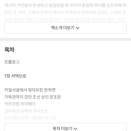
역사의 거인들이 탄생하고 발걸음을 뗀 곳이자 중원의 역사를 송두리째 뒤
흔든 곳, 변방. 인류의 문명과 역사가 퇴적되어 먼지처럼 날리는 그 땅의 풍
경을 저자는 책에 고스란히 옮겼다. 저자의 발걸음을 따라가는 일은, 거대
한 황하가 실은 티베트 고원의 깊은 계곡에서 시작되었음을, 역사는 작은
책소개 더보기
물굽이를 지나서야 도도한 물줄기로 흐른다는 사실을 깨닫는 과정이다. 변
화의 바람이 시작되는 곳―변방에 퇴적된 역사의 흔적은 저자에게도 그러
했듯 우리에게 중국을 넘어 동아시아 역사를 꿰뚫는 인문학적 성찰에 이르
목차
게 할 것이다. 이 책은 그 길로 가는 이정표다.
프롤로그
큰글자도서 소개
리더스원의 큰글자도서는 글자가 작아 독서에 어려움을 겪는 모든 분들에
1장 서역으로
게 편안한 독서 환경을 제공하기 위해 ‘글자 크기’와 ‘줄 간격’을 일반 단행
본보다 ‘120%~150%’ 확대한 책입니다. 시력이 좋지 않거나 글자가 작아
키질석굴에서 맞닥뜨린 한락연
답답함을 느끼는 분들에게 책 읽기의 즐거움을 되찾아 드리고자 합니다.
가욕관까지 갔던 조선 상인 문초운
카라코람 하이웨이
알타이산 남록의 카나쓰호
한무제의 자책―윤대의 죄기조
목차 더보기