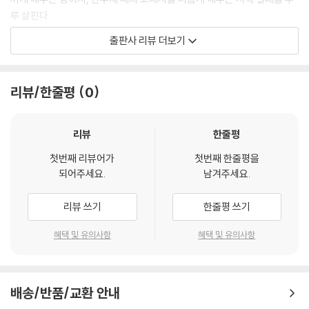
루 살핀다.
출판사 리뷰 더보기
‘2장 신장에서’는 다시 톈산산맥에서 시작한다. 토르쿠트족의 땅 바인부르
커초원은 그들의 슬프고 아름다운 역사처럼 대지에 놓여 있다. 사막의 풍
경도 펼쳐진다. 실크로드와 여러 고성에 담긴 아릿한 기억을 더듬어가다가
리뷰/한줄평
0
중국이 20세기 후반 자력갱생에 몸부림치며 남긴 폐허도 찾아간다. 더불
어 드넓은 신장 땅에 가늠할 수 없는 크기로 놓여 있는 농장들까지. 오랜 세
월 땅을 일구어온 인간의 역사는 마냥 아름답지만은 않다. 하지만 ‘죽음의
리뷰
한줄평
바다’ 타클라마칸사막에서도 이어지는 삶의 힘을 깨닫는다.
첫번째 리뷰어가
첫번째 한줄평을
되어주세요.
남겨주세요.
‘3장 북방기행’에서는 문명의 발원지를 향한 여정이 시작된다. 흉노, 선비,
돌궐, 거란, 여진으로 이어지는 북방과 중원의 충돌은 동아시아 역사의 골
리뷰 쓰기
한줄평 쓰기
간이다. 허란산 암각화 지대를 지나 도착한 탁발선비의 땅 알선동은 제국
탄생 역사의 실마리를 찾게 해준다. 또 북방에서 빼놓을 수 없는 곳이 타이
혜택 및 유의사항
혜택 및 유의사항
항산이다. 이곳의 팔형(八?)은 고대사를 품은 채 기이하고 장엄하게 꿈틀
댄다.
배송/반품/교환 안내
‘4장 만주족 역사’에서는 오랑캐라고 폄하된 그들의 역사를 일깨워 기존의