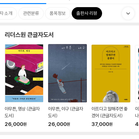
자 소개
관련분류
품목정보
출판사 리뷰
리더스원 큰글자도서
아무튼, 명상 (큰글자
아무튼, 야구 (큰글자
아프다고 말해주면 좋
이
도서)
도서)
겠어 (큰글자도서)
나
26,000
26,000
37,000
4
원
원
원