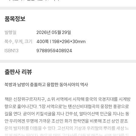
둔보.성안에 갇혀 살아온 사람들
샹그릴라로 가는 길 1―루구호 모쒀족의 페미니즘
품목정보
샹그릴라로 가는 길 2―메이리설산
발행일
2026년 05월 29일
7장 변방의 혁명가
쪽수, 무게, 크기
400쪽 | 198*296*30mm
마오쩌둥의 장정
ISBN13
9788959408924
아나키스트 류자명
비운의 혁명가 김산
출판사 리뷰
타이항산의 조선의용대 진광화와 윤세주
만주의 마지막 파르티잔 허형식
북방과 남방이 충돌하고 융합한 동아시아의 역사
에필로그
책은 신장위구르자치구, 소위 서역에서 시작해 중국의 국경지대를 시계방
참고문헌
향으로 훑어나간다. ‘1장 서역으로’는 톈산신비대협곡의 웅장한 풍광으로
길을 연다. 곧이어 키질석굴을 지나 간쑤성, 알타이산맥 인근을 지나는 동
안 우리에겐 무명에 가까운 조선인 화가 한락연을 비롯해 조선 상인 문초
운의 발자취를 더듬을 수 있다. 고선지의 기상과 우리말의 뿌리를 새삼 느
끼게 해주는 땅이자, 한무제 때의 고대사를 더듬게 해주는 서역 일대를 두