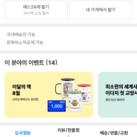
예스24에 팔기
내 가게에서 팔기
바이백 신청 불가
국내배송만 가능
문화비소득공제 가능
이 분야의 이벤트
14
리뷰/한줄평
도서정보
배송/반품/교환
0