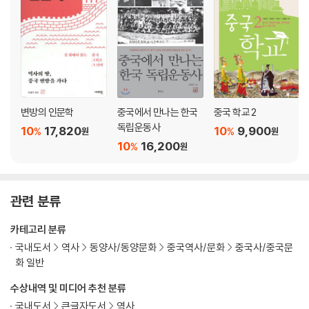
흩어져 다투던 부족 시대
누르하치의 기병
홍타이지의 도약
피서산장에 새긴 정복의 역사
자금성에서 읽는 제국의 성쇠
5장 바다의 역사
변방의 인문학
중국에서 만나는 한국
중국 학교 2
독립운동사
10
17,820
10
9,900
%
%
원
원
아름답고 슬픈 섬 타이완
10
16,200
%
원
황해를 건넌 디아스포라 재당 신라인
송도강과 고려 상인
왜구와 표류로 읽는 조선
관련 분류
정화의 대항해와 실론의 공주
고향에 지은 화교의 집―조루
카테고리 분류
국내도서
역사
동양사/동양문화
중국역사/문화
중국사/중국문
6장 가까운 오지
화 일반
수상내역 및 미디어 추천 분류
객가 유민들의 생존 방식―토루
먀오족을 둘러싼 ‘오래된 역사병’
국내도서
큰글자도서
역사