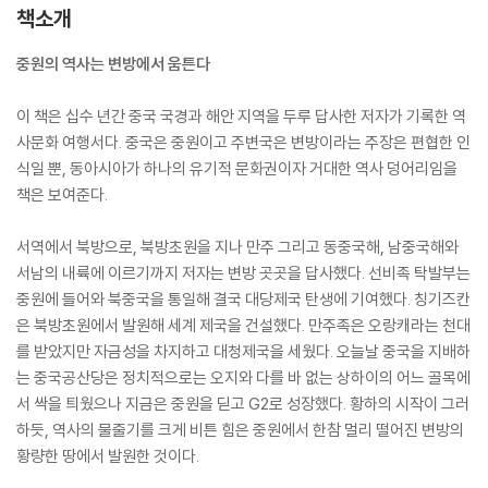
책소개
중원의 역사는 변방에서 움튼다
이 책은 십수 년간 중국 국경과 해안 지역을 두루 답사한 저자가 기록한 역
사문화 여행서다. 중국은 중원이고 주변국은 변방이라는 주장은 편협한 인
식일 뿐, 동아시아가 하나의 유기적 문화권이자 거대한 역사 덩어리임을
책은 보여준다.
서역에서 북방으로, 북방초원을 지나 만주 그리고 동중국해, 남중국해와
서남의 내륙에 이르기까지 저자는 변방 곳곳을 답사했다. 선비족 탁발부는
중원에 들어와 북중국을 통일해 결국 대당제국 탄생에 기여했다. 칭기즈칸
은 북방초원에서 발원해 세계 제국을 건설했다. 만주족은 오랑캐라는 천대
를 받았지만 자금성을 차지하고 대청제국을 세웠다. 오늘날 중국을 지배하
는 중국공산당은 정치적으로는 오지와 다를 바 없는 상하이의 어느 골목에
서 싹을 틔웠으나 지금은 중원을 딛고 G2로 성장했다. 황하의 시작이 그러
하듯, 역사의 물줄기를 크게 비튼 힘은 중원에서 한참 멀리 떨어진 변방의
황량한 땅에서 발원한 것이다.