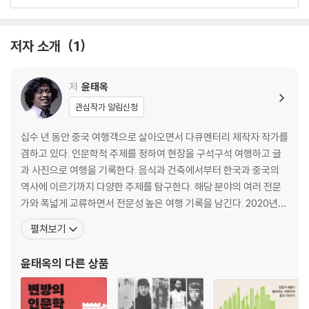
2장 신장에서
토르구트의 동귀와 시보족의 서천
저자 소개
1
치열한 역사가 남긴 미라―폐허삼제
국가의 생존과 맞바꾼 귀향―신장의 병단
신장 반 x과 이탈리아 파스타
저
윤태옥
타클라마칸사막 일주
관심작가 알림신청
신장 또는 서역, 누구의 땅인가
십수 년 동안 중국 여행객으로 살아오면서 다큐멘터리 제작자 작가를
3장 북방기행
겸하고 있다. 인문학적 주제를 정하여 현장을 구석구석 여행하고 글
과 사진으로 여행을 기록한다. 음식과 건축에서부터 한국과 중국의
황하 발원지를 찾아서
역사에 이르기까지 다양한 주제를 탐구한다. 해당 분야의 여러 전문
허란산 암각화, 흉노의 흔적인가
가와 폭넓게 교류하면서 전문성 높은 여행 기록을 남긴다. 2020년부
대당 제국의 시원―탁발선비 알선동
터는 코로나19로 인해 국내에 머무르면서 한국전쟁과 이순신, 불교
펼쳐보기
타이항산 여덟 개의 지레목
문화와 바다의 역사와 관련된 역사와 문화의 현장을 답사하고 있다.
순록을 키우던 사람들
성균관대학교 사회학과를 졸업한 뒤 방송위원회, 엠넷, 팍스넷, 크림
윤태옥
의 다른 상품
엔터테인먼트 등 미디어 엔터테인먼트 분야에서 일했다.
4장 만주족 역사