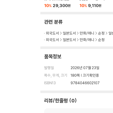
者の母親とパ-ティ
が好きすぎる 6
10
29,300
10
9,110
%
%
원
원
を組みました! 8 ア
クリルスタンド付
き特裝版
관련 분류
외국도서
일본도서
만화/애니
순정
일
외국도서
일본도서
만화/애니
순정
품목정보
발행일
2026년 07월 23일
쪽수, 무게, 크기
180쪽 | 크기확인중
ISBN13
9784046602107
리뷰/한줄평
0