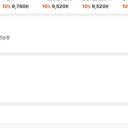
けど異世界に移住
く 15
最
10
9,760
10
9,520
10
9,520
10
%
%
%
원
원
원
する 20
る 
반순정