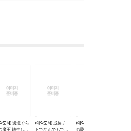
예약도서) 邊境ぐら
(예약도서) 成長チ-
(예약도서) ダメ人間
の魔王,轉生して
トでなんでもでき
の愛しかた 5
10
1