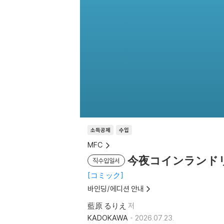
소득공제
수입
MFC
今夜コインランドリ
직수입일서
コミック
바인딩/에디션 안내
藍原 るりえ
저
KADOKAWA
2026.07.23.