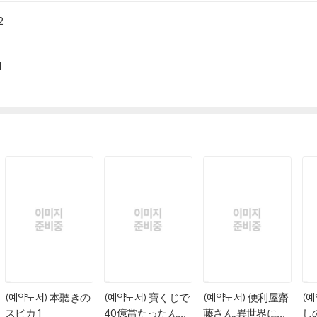
ドリ-で逢いましょう 2
-で逢いましょう 1
(예약도서) 本聽きの
(예약도서) 寶くじで
(예약도서) 便利屋齋
(
スピカ 1
40億當たったんだ
藤さん,異世界に行
し