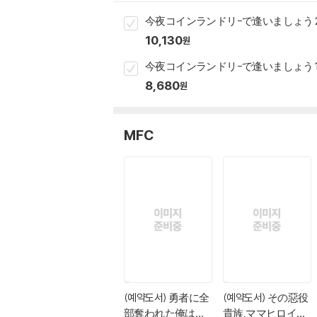
今夜コインラン
10,130
원
今夜コインランドリ
8,680
원
MFC
(예약도서) 勇者に全
(예약도서) その惡役
部奪われた俺は勇
貴族,ママヒロイン