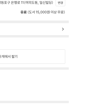
등포구 은행로 11(여의도동, 일신빌딩)
변경
유료
(도서 15,000원 이상 무료)
가게에서 팔기