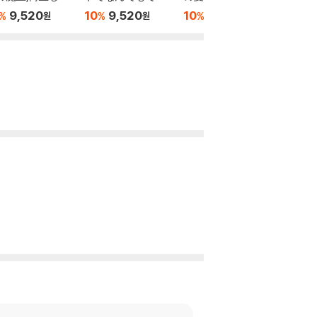
%
强の魔術師にな
るようになったが,
9,520
10
9,520
10
9,520
%
%
%
원
원
원
14
無職だけは辭めら
れないようです 32