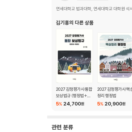
제9절 손실보상의 원칙과 내용
제10절 수용재결에 대한 불복
연세대학교 법과대학, 연세대학교 대학원 석사
제11절 환매권
김기홍
의 다른 상품
[제2편 부동산 가격공시에 관한 법률(부동산공시
CHAPTER 01 부동산 가격공시제도
CHAPTER 02 표준지공시지가
CHAPTER 03 개별공시지가
CHAPTER 04 주택가격의 공시
CHAPTER 05 비주거용 부동산가격의 공시
CHAPTER 06 부동산가격공시위원회
2027 감정평가사 통합
2027 감정평가사 핵
[제3편 감정평가 및 감정평가사에 관한 법률(감
보상법규 (행정법+개
정리 행정법
별법)
5
24,700
5
20,900
%
%
원
원
CHAPTER 01 감정평가
제1절 용어의 정의
제2절 감정평가의 기준
관련 분류
제3절 감정평가사의 직무