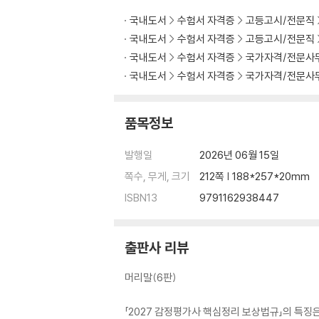
제4절 감정평가의 의뢰
국내도서
수험서 자격증
고등고시/전문직
제5절 감정평가서
국내도서
수험서 자격증
고등고시/전문직
CHAPTER 02 감정평가사(감정평가법인등)
국내도서
수험서 자격증
국가자격/전문사
제1절 감정평가법인등의 법적 지위
제2절 업무와 자격
국내도서
수험서 자격증
국가자격/전문사
제3절 감정평가사의 등록
제4절 감정평가법인등의 권리와 의무, 책임
품목정보
CHAPTER 03 감정평가법인
발행일
2026년 06월 15일
쪽수, 무게, 크기
212쪽 | 188*257*20mm
ISBN13
9791162938447
출판사 리뷰
머리말(6판)
「2027 감정평가사 핵심정리 보상법규」의 특징