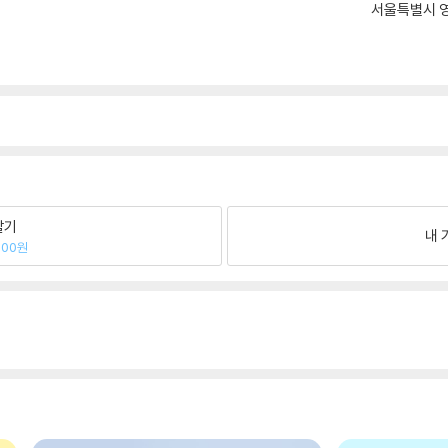
서울특별시 영
팔기
내 
900원