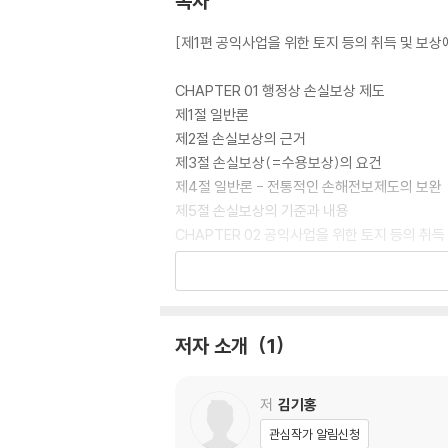
목차
[제1편 공익사업을 위한 토지 등의 취득 및 보상
CHAPTER 01 행정상 손실보상 제도
제1절 일반론
제2절 손실보상의 근거
제3절 손실보상(=수용보상)의 요건
제4절 일반론 - 전통적인 손해전보제도의 보완
제5절 손실보상의 기준과 내용
CHAPTER 02 공익사업을 위한 토지 등의 취득
제1절 공용수용의 목적(공익사업)
제2절 공용수용의 당사자
제3절 공용수용의 목적물
제4절 공익사업의 준비
저자 소개
1
제5절 협의에 의한 취득(사용)
제6절 수용에 의한 취득(사용)
제7절 공용수용의 효과
저
김기홍
제8절 토지수용위원회
관심작가 알림신청