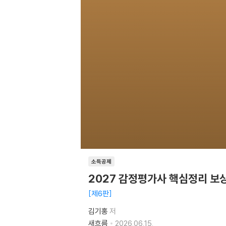
소득공제
2027 감정평가사 핵심정리 보
제6판
김기홍
저
새흐름
2026.06.15.