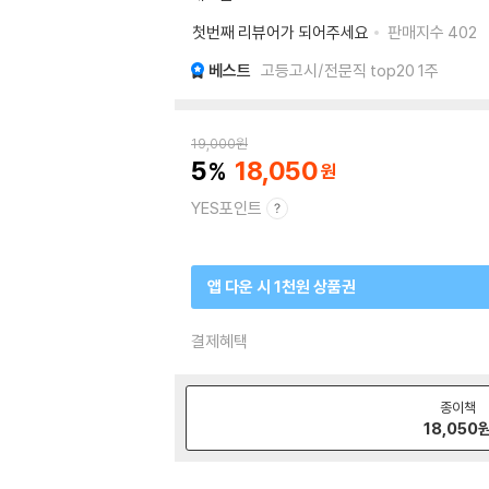
첫번째 리뷰어가 되어주세요
판매지수
402
베스트
고등고시/전문직 top20 1주
19,000
원
5
18,050
YES포인트
앱 다운 시 1천원 상품권
결제혜택
종이책
18,050