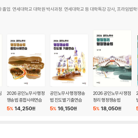
 졸업. 연세대학교 대학원 박사과정. 연세대학교 등 대학특강 강사, 프라임법학
법)]
심
2026 공인노무사 행정
공인노무사 행정쟁송
2026 공인노무사 쟁점
정평가법)]
쟁송법 종합사례연습
법 진도별 기출연습
정리 행정쟁송법
5
14,250
5
16,150
5
18,050
%
%
%
원
원
원