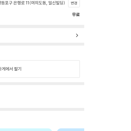
등포구 은행로 11(여의도동, 일신빌딩)
변경
무료
가게에서 팔기