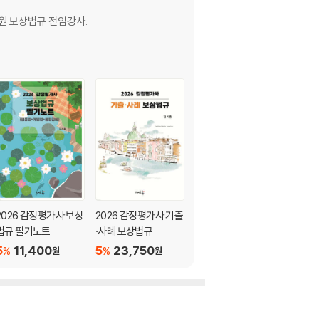
원 보상법규 전임강사.
2026 감정평가사 보상
2026 감정평가사 기출
2026 공인노무사 핵심
법규 필기노트
·사례 보상법규
정리 행정쟁송법
5
11,400
5
23,750
5
20,900
%
%
%
원
원
원