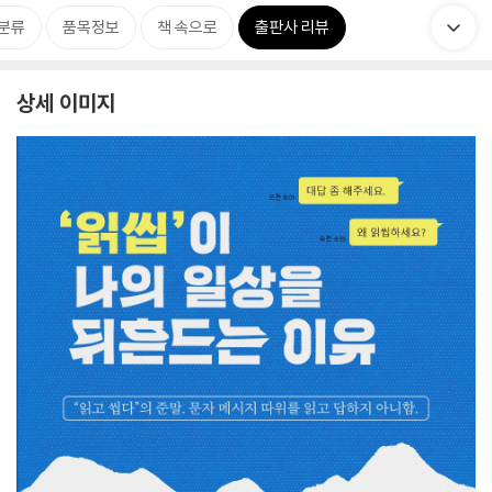
분류
품목정보
책 속으로
출판사 리뷰
상세 이미지