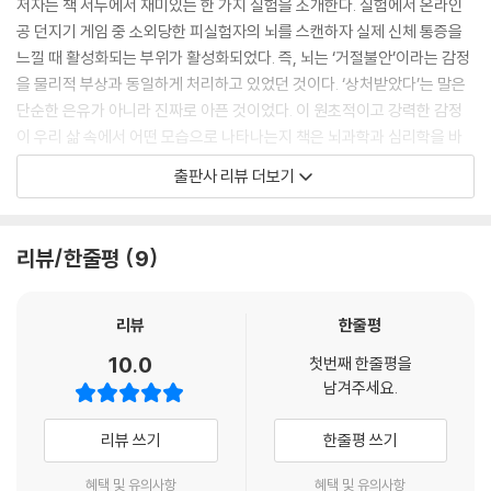
저자는 책 서두에서 재미있는 한 가지 실험을 소개한다. 실험에서 온라인
따른 평판이 더 무섭기 때문이다. 하지만 용인되는 범위를 넘어선 불안이
공 던지기 게임 중 소외당한 피실험자의 뇌를 스캔하자 실제 신체 통증을
학업, 직장, 대인관계에 지장을 초래할 경우, 이는 명백한 병리로 간주되어
느낄 때 활성화되는 부위가 활성화되었다. 즉, 뇌는 ‘거절불안’이라는 감정
야 한다. 결국 우리는 남들에게 괜찮아 보이려고 너무 오래 애쓴 나머지 정
을 물리적 부상과 동일하게 처리하고 있었던 것이다. ‘상처받았다’는 말은
말로 괜찮지 않게 되었다.”
단순한 은유가 아니라 진짜로 아픈 것이었다. 이 원초적이고 강력한 감정
--- p.153
이 우리 삶 속에서 어떤 모습으로 나타나는지 책은 뇌과학과 심리학을 바
탕으로 정신의학과 진화인류학, 나아가 문화와 종교의 렌즈를 통해 다양한
출판사 리뷰 더보기
“동양적 체면과 서구식 자기표현을 모두 만족시키려면 감정 표현을 철저
관점에서 입체적으로 추적한다. 이를 통해 거절에 대한 두려움을 통찰로
히 계산해야 한다. 이력서에는 겸손한 팀플레이어라고 쓰고, 면접장에서는
바꾸는 자기 이해의 여정으로 우리를 안내해준다.
자신감 넘치는 리더를 연기한다. 사회생활이 할리우드급 이중 연극이다.
리뷰/한줄평
9
결과는 이중의 거절불안이다. 하나는 ‘왜 이렇게 나대냐’는 평가를 받을까
○○인격장애는
두려운 체면 기반의 불안, 다른 하나는 ‘존재감이 없네’라는 말에 상처받을
성격 문제가 아니다
능력 기반의 불안.”
리뷰
한줄평
--- p.194
거절불안의 상처는 사람마다 다른 모습으로 발현된다. 정신의학은 이 감정
10.0
첫번째 한줄평을
의 변주에 각각의 진단명을 붙여준다. 일상적인 대화뿐 아니라 식당에서
남겨주세요.
“우리가 느끼는 죄책감, 수치심, 자기비난은 순수한 개인의 감정이 아니
메뉴를 고르는 것조차 부담스러워하는 사회불안장애, 거절당하기 전에 먼
다. 그것은 사회가 우리 안에 심어놓은 통제 장치의 작동음이다. 거절불안
저 모든 관계를 끊어내는 회피성 인격장애, 버림받을까 봐 끝까지 매달리
리뷰 쓰기
한줄평 쓰기
은 이 모든 것의 집약체다. 우리는 실제로 거절당하기 전에 이미 불안해한
는 의존성 인격장애, 한 사람에게 집착하는 분리불안장애, 감정의 극단을
다. 내 안의 감시자가 거절의 위험성을 경고하기 때문이다. 이 내면의 목소
오가는 경계선 인격장애, 자신의 얼굴을 바라보면서 타인의 시선을 갈구하
혜택 및 유의사항
혜택 및 유의사항