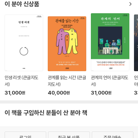
이 분야 신상품
얼굴과 그림자를 안다고 거절불안이 바로 사라지는 것은 아니다. 하지만
나를 괴롭히는 존재가 무엇인지 똑바로 마주하는 일이야말로 거절불안과
함께 살아가는 출발점이 될 것이다.
인생 리셋 (큰글자도
관계를 읽는 시간 (큰글
관계의 언어 (큰글자도
인
서)
자도서)
서)
야
서
31,000
40,000
31,000
3
원
원
원
이 책을 구입하신 분들이 산 분야 책
로그인
최근 본 상품
주문/배송