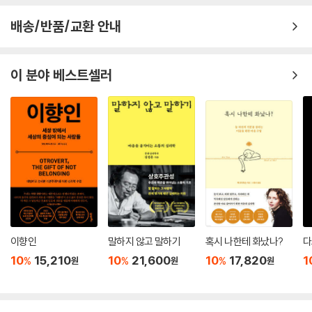
깊게 새겨져 있다고 말한다. 성경 창세기에서 인류 최초의 살인은 가인이
배송/반품/교환 안내
신에게 거절당한 분노에서 비롯되었다. 신에게 선택받았다는 믿음은 동시
에 언제든 신의 기분에 따라 거절당할 수 있다는 불안을 동반한다. 축복이
란 불안을 아주 우아하게 부르는 또 다른 이름인 것이다.
이 분야 베스트셀러
역설적인 것은 위대한 영적 지도자들은 모두 거절당한 자들이었다는 사실
이다. 예수는 십자가에서 버림받았기에 구원자가 되었으며 붓다도 왕자의
자리를 거절한 채 떠돌이가 되었을 때 비로소 깨달음을 얻었다. 저자는 이
역설 속에서 중요한 통찰을 발견한다. 거절불안은 인간에게 가장 큰 상처
를 주지만, 동시에 인간을 더 깊은 성찰과 성장으로 이끄는 계기가 되기도
한다는 것이다. 그렇기에 거절불안은 제거해야 할 결함이 아니라 인간 존
재의 한 부분이다. 빛이 있는 한 그림자는 존재하듯이 거절불안을 완전히
제거하려는 시도는 불가능하다.
이향인
말하지 않고 말하기
혹시 나한테 화났나?
다
중요한 것은 거절불안을 몰아내는 것이 아니라 이해하는 일이다. 내가 왜
상처받는지, 왜 인정받고 싶어 하는지, 왜 거절을 두려워하는지 알게 되는
10
15,210
10
21,600
10
17,820
1
%
%
%
원
원
원
순간 우리는 비로소 불안의 손아귀에서 벗어날 수 있다. 『거절불안』은 ‘읽
씹’ 하나에도 흔들리는 우리의 마음을 병리로 규정하지 않고, 자기혐오를
자기이해로, 두려움을 성찰로 바꾸는 길을 제시한다. 거절불안의 다양한