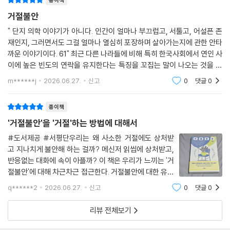
종이책
서 찾는다. 아프리카 사바나에서 홀로 남겨진다는 것은 사실상 사형선고였
다. 사자와 하이에나에게 혼자 있는 인간은 가장 쉬운 먹잇감이었다. 수백
거절불안
만 년의 진화사는 우리 뇌에 이 강력한 방정식을 깊이 새겨놓았다. 혼자 있
" 단지 의학 이야기가 아니다. 인간이 얼마나 부끄럽고, 서툴고, 어설픈 존
는 것은 위험하다. 그 결과 인류는 타인과의 연결에 민감하도록 우리 자신
재인지, 그러면서도 그걸 얼마나 열심히 포장하며 살아가는지에 관한 안타
을 ‘자기가축화’시켰다. 그 ‘자기가축화’의 결과가 바로 거절불안이다.
까운 이야기이다. 61" 최근 다른 나라들에 비해 특히 한국사회에서 연인 사
이에 높은 빈도의 연락을 유지한다는 특징을 꼬집는 말이 나오는 것을 보
이 관점에서 보면 거절불안은 결함이 아니라 인간이라는 종이 너무나 성공
게 되었다. 연인 간 하루에 몇 번이나 연락을 하는지 간단한 질문으로 시작
m******j
2026.06.27.
신고
0
댓글
0
된 그 문제
적으로 적응한 결과다. 문제는 이 생존 방식이 21세기에는 오작동한다는
것이다. 오늘날 우리는 사바나에서 살지도, 사자를 만나지도 않지만 뇌는
종이책
끊임없이 사회적 신호를 확인한다. SNS에서 하루에 수백 명과 상호작용
'거절불안'을 '거절'하는 방법에 대해서
하고, 잠깐의 실수도 영원히 기록되는 세계. 뇌는 여전히 이를 중대한 생존
의 문제로 받아들인다. 비상벨은 남았지만 비상구는 사라졌다. 그리고 이
#도서제공 #서평단우리는 왜 사소한 거절에도 상처받
고 지나치게 불안해 하는 걸까? 메신저 읽씹에 상처받고,
불안은 인간이 만들어낸 가장 거대한 사고체계인 종교로 이어진다.
반응없는 대화에 속이 아플까? 이 책은 우리가 느끼는 '거
절불안'에 대해 차근차근 접근한다. 거절불안에 대한 유형
종교로 이어진 ‘거절불안’
을 소개하고, 그 원인을 사회와 문화를 접목시켜 동서양의
거절당한 자를 위한 구원은 있는가?
q******2
2026.06.27.
신고
0
댓글
0
차이를 들어 설명한다. 이어 인류의 역사를 쭉 살피며 불
안과 구원에 대해 얘기한 뒤 마지막으로 '거
리뷰 전체보기
거절에 대한 두려움은 일상에서만 적용되는 것이 아니라 추상적 개념과 철
학적 사고로까지 이어진다. 저자는 거절불안의 흔적이 종교와 신화 속에도