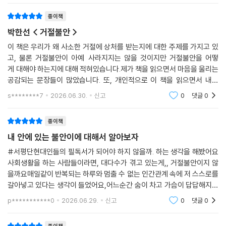
이 질문에 대해 진지한 고민을 했었다.어떤
하는 단어가 바로 ‘체면’이다. 체면의 훼손은 민망함을 넘어 존재론적 위협
종이책
으로 작용한다. 서양에서는 거절불안이 능력주의와 결합된다. 실력이 모자
박한선 < 거절불안 >
란 게 들통날까, 그것이 두렵다. 서구 사회에서 실패는 전적으로 개인의 책
임이며 무능과 게으름의 결과다. 능력주의는 개인에게 무한한 가능성을 제
이 책은 우리가 왜 사소한 거절에 상처를 받는지에 대한 주제를 가지고 있
고, 물론 거절불안이 아예 사라지지는 않을 것이지만 거절불안을 어떻
시하면서 동시에 실패의 책임을 100퍼센트 개인에게 전가한다.
게 대해야 하는지에 대해 적혀있습니다.제가 책을 읽으면서 마음을 울리는
공감되는 문장들이 많았습니다. 또, 개인적으로 이 책을 읽으면서 내가
저자는 오늘날 한국인이 두 가지 불안을 한 몸에 짊어지고 있다고 진단한
왜 거절불안을 느끼는지, 어떻게 해결해야하는지 잘 몰랐었는데 이 책을
다. 한국인은 체면도 지켜야 하고, 능력도 증명해야 한다. 고개를 숙이면 당
s********7
2026.06.30.
신고
0
댓글
0
읽어보면서 알게되었습
당하지 못하다고 지적받고, 고개를 들면 버릇없다고 혼난다. 이런 한국인
의 모습은 거절불안이 사회와 얼마나 깊숙이 융합되어 있는지를 잘 보여준
종이책
다. 거절불안을 개인의 문제로 바라보기보다 사회적 차원에서 접근해야 하
내 안에 있는 불안이에 대해서 알아보자
는 이유이다.
#서평단현대인들의 필독서가 되어야 하지 않을까. 하는 생각을 해봤어요
사회생활을 하는 사람들이라면, 대다수가 겪고 있는게,, 거절불안이지 않
생존을 위한 화재경보기에서
을까요매일같이 반복되는 하루와 멈출 수 없는 인간관계 속에 저 스스로를
끊임없이 울려대는 고장 난 화재경보기로
갈아넣고 있다는 생각이 들었어요,어느순간 숨이 차고 가슴이 답답해지면
서버스에 앉아서 노래를 듣는데 나도 모르게 눈물이 흐르기도 했답니다..
p***********0
2026.06.29.
신고
0
댓글
0
병리현상으로 발전되곤 하는 거절불안이라는 감정은 왜 우리 모두에게 존
(쑥스그러면서도 멈
재하며 힘들게 하는 것일까? 저자는 거절불안의 근원을 인간의 진화사에