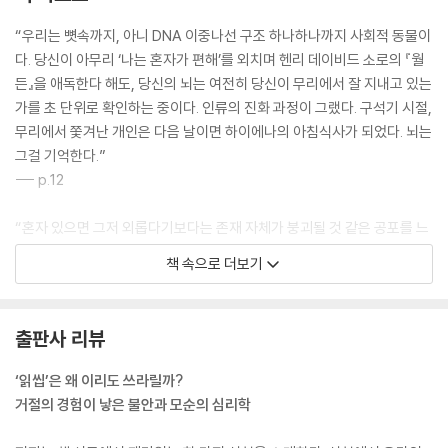
“우리는 뼛속까지, 아니 DNA 이중나선 구조 하나하나까지 사회적 동물이
다. 당신이 아무리 ‘나는 혼자가 편해’를 외치며 헨리 데이비드 소로의 『월
든』을 애독한다 해도, 당신의 뇌는 여전히 당신이 무리에서 잘 지내고 있는
가를 초 단위로 확인하는 중이다. 인류의 진화 과정이 그랬다. 구석기 시절,
무리에서 쫓겨난 개인은 다음 날이면 하이에나의 아침식사가 되었다. 뇌는
그걸 기억한다.”
--- p.12
“혼자 있으면 그저 외롭다기보다는 존재 자체가 붕괴될 것 같은 공포를 느
낀다. 그들에게 의존은 단순한 결정 장애가 아니라 존재의 위임이다. 이들
책 속으로 더보기
은 삶에서 중대한 결정을 내릴 때조차 끊임없이 타인의 조언이나 승인을
구하고, 그들의 기대에 부응하기 위해 자신의 욕구를 기꺼이 희생한다. 의
견이 있어도 말하지 않는다.”
출판사 리뷰
--- p.87
‘읽씹’은 왜 이리도 쓰라릴까?
“한국에서는 이를 대인공포 또는 대인기피증이라 부른다. 다만 이 말을 병
거절의 경험이 낳은 불안과 모순의 심리학
명으로 받아들이기보단, ‘그 친구 좀 예민하지’ 혹은 ‘사람을 가리는 스타일
이야’라고 순화해 표현하는 경우가 많다. 체면의 세계에서는 병보다 병에