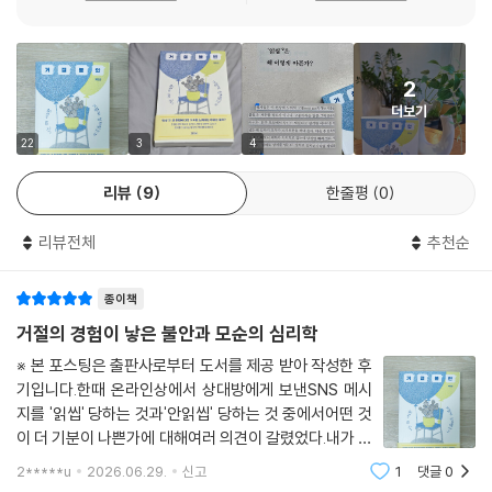
리는 누구의 것인가? 부모, 선생님, 사회, 그리고 나 자신이 뒤섞인 합창이
는 자기애성 인격장애까지 가지각색이지만 모두 거절불안이라는 원초적
다. 그리고 한 목소리로 이렇게 말한다. ‘조심해. 튀지 마. 정상적으로 행동
감정의 스핀오프다. 진단명은 감정의 미로를 걷는 우리가 의지할 수 있는
해.’”
표지판이 되어주고, 현재 내가 겪는 문제를 객관적으로 판단할 수 있게 도
--- p.287
2
와준다.
더보기
“사람에게 버려지는 것도 물론 상처지만, 신에게 버려지는 것은 완전히 다
위와 같이 다양한 모습으로 드러나는 거절에 대한 나의 불안은 내 성격의
22
3
4
른 차원의 공포다. 혼자 남거나 외로운 수준을 넘어, 존재 자체가 우주라는
문제가 아니다. 인간이라면 누구나 가진 보편적 회로다. 하지만 이름을 알
거대한 장부에서 지워지는 듯한 느낌이다. 유일신 종교에서 최종적인 버려
리뷰
9
한줄평
0
았다고 해서 거절불안이라는 미로의 출구를 바로 알 수 있는 것은 아니다.
짐이란 영원한 구원을 완전히 상실한다는 뜻이며, 이보다 더한 거절은 상
출구를 찾기 위해서는 미로 안쪽, 깊은 뿌리에 도사리고 있는 거절불안의
상하기 어렵다.”
리뷰전체
추천순
뿌리를 직접 마주해야 한다. 『거절불안』은 손쉬운 해결책을 장담하는 자기
--- p.337
계발서가 아니라 거절불안이 어디서 비롯되었는지 심도 있게 이해할 수 있
종이책
게 도와주는 책이다.
“거절불안을 완전히 제거하려는 시도는 그림자를 없애려는 것과 같다. 빛
거절의 경험이 낳은 불안과 모순의 심리학
이 있는 한 그림자는 존재한다. 우리가 배워야 할 것은 거절불안과 함께 춤
체면과 능력, 그 환장의 콜라보
※ 본 포스팅은 출판사로부터 도서를 제공 받아 작성한 후
추는 법이다. 그것이 우리 안에 있음을 인정하되, 그것이 우리의 주인이 되
한국인은 왜 이중의 거절불안에 시달리고 있을까?
기입니다.한때 온라인상에서 상대방에게 보낸SNS 메시
지 않게 하는 것. 자기계발서가 약속하는 완벽한 나가 되려 발버둥 치는 대
지를 '읽씹' 당하는 것과'안읽씹' 당하는 것 중에서어떤 것
신, 충분히 괜찮은 나로 숨 쉴 공간을 만드는 것.”
사람마다 거절불안이 다른 모습으로 표출되는 것처럼, 각 사회와 문화권
이 더 기분이 나쁜가에 대해여러 의견이 갈렸었다.내가 보
--- p.375
역시 거절에 다른 방식으로 대처한다. 동양에서 ‘나’는 남들 눈에 우습게 비
낸 메시지에 상대가 답을 하는지가이렇게나 논쟁거리가
2*****u
2026.06.29.
신고
1
댓글
0
될 일인가 싶겠지만,나 역시도 '읽씹'에 대해 꽤나 예민해
칠까, 공동체에서 어떻게 평가받을지 그것이 두렵다. 이 모든 것을 실체화