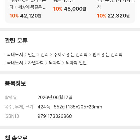
다정한 것이 살아남는
행동 다양성
인간 문명의 네 가지 법
다 + 세상에 똑같은 개
칙
10
45,000
%
원
는 없다 세트
10
42,120
10
22,320
%
%
원
원
관련 분류
국내도서
인문
심리
주제로 읽는 심리학
쉽게 읽는 심리학
국내도서
자연과학
뇌과학
뇌과학 일반
품목정보
발행일
2026년 06월 17일
쪽수, 무게, 크기
424쪽 | 552g | 135*205*23mm
ISBN13
9791173326868
책 속으로