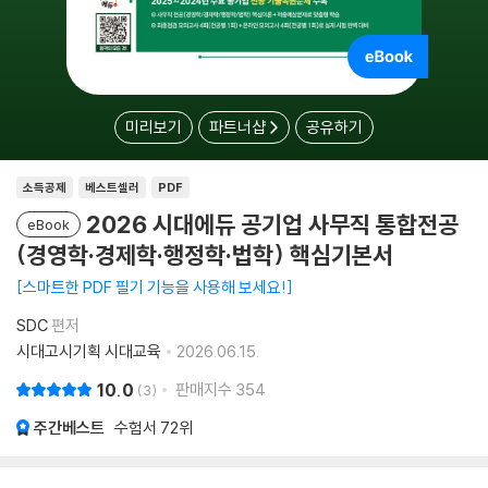
미리보기
파트너샵
공유하기
소득공제
베스트셀러
PDF
2026 시대에듀 공기업 사무직 통합전공
eBook
(경영학·경제학·행정학·법학) 핵심기본서
스마트한 PDF 필기 기능을 사용해 보세요!
SDC
편저
시대고시기획 시대교육
2026.06.15.
10.0
판매지수
354
3
주간베스트
수험서
72위