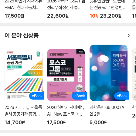
2026 하반기 시대에듀
2026 해커스 GSAT 삼
렛유인 한권으로 끝내
2
HMAT 현대자동차그
성직무적성검사 통합
는 전공·직무 면접 반도
룹
룹 인적성검사 통합기
기본서 최신기출유형
체 기출편 최신판
본
17,500
22,600
10
23,200
1
%
원
원
원
본서
+실전모의고사 (수리/
추리)
이 분야 신상품
2026 시대에듀 서울특
2026 하반기 시대에듀
의학용어 66,000 (A
한
별시 공공기관 통합채
All-New 포스코그룹
2) 2편
2
용 NCS+최신상식+일
온라인 PAT 생산기술
14,700
17,500
5,000
원
원
원
반상식+무료동영상
직 통합기본서
(최신시사 특강)