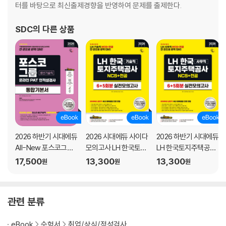
터를 바탕으로 최신출제경향을 반영하여 문제를 출제한다.
● PART 2 경제학
CHAPTER 01 경제학의 기초
SDC
의 다른 상품
CHAPTER 02 수요와 공급
CHAPTER 03 소비자이론
CHAPTER 04 생산자이론
CHAPTER 05 시장이론
CHAPTER 06 생산요소시장과 소득분배
CHAPTER 07 시장과 효율성
CHAPTER 08 국민소득결정이론
CHAPTER 09 거시경제의 균형
2026 하반기 시대에듀
2026 시대에듀 사이다
2026 하반기 시대에듀
CHAPTER 10 거시경제안정화 정책
All-New 포스코그룹
모의고사 LH 한국토지
LH 한국토지주택공사
CHAPTER 11 소비함수와 투자함수
온라인 PAT 생산기술
주택공사 기술직 NCS
사무직 NCS&전공 실
17,500
13,300
13,300
CHAPTER 12 화폐금융론
원
원
원
직 통합기본서
+전공
전모의고사 6+5회분
CHAPTER 13 총수요와 총공급이론
CHAPTER 14 인플레이션과 실업
CHAPTER 15 경기변동과 경제성장
관련 분류
CHAPTER 16 국제경제학
CHAPTER 17 적중예상문제
eBook
수험서
취업/상식/적성검사