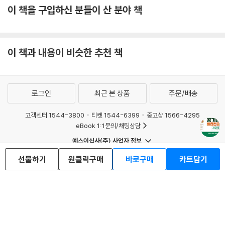
이 책을 구입하신 분들이 산 분야 책
이 책과 내용이 비슷한 추천 책
로그인
최근 본 상품
주문/배송
고객센터 1544-3800
티켓 1544-6399
중고샵 1566-4295
eBook 1:1문의/채팅상담
예스이십사(주) 사업자 정보
이용약관
개인정보처리방침
청소년보호정책
선물하기
원클릭구매
바로구매
카트담기
PC버전
회사소개
거래처관계자께
도서홍보
광고
Copyright © YES24 Corp. All Rights Reserved.
MATOM7