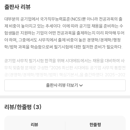
출판사 리뷰
● PART 5 최종점검 모의고사
제1회 경영학 최종점검 모의고사
대부분의 공기업에서 국가직무능력표준(NCS)뿐 아니라 전공과목의 출
제2회 경제학 최종점검 모의고사
제 비중이 높아지고 있는 추세이다. 이에 따라 공기업 채용을 준비하는 수
제3회 행정학 최종점검 모의고사
험생들은 지원하는 기업이 어떤 전공과목을 출제하는지 미리 파악해 두어
제4회 법학 최종점검 모의고사
야 하며, 그중에서도 사무직에서 출제 비중이 높은 경영학/경제학/행정
학/법학 과목을 학습함으로써 필기시험에 대한 철저한 준비가 필요하다.
● 정답 및 해설
Add+ 2025~2024년 주요 공기업 전공 기출복원문제
공기업 사무직 필기시험 합격을 위해 시대에듀에서는 채용을 대비하여 사
PART 1 경영학
무직 맞춤형 문제로 구성한 『2026 최신판 시대에듀 공기업 사무직 통합전
PART 2 경제학
공(경영학/경제학/행정학/법학) 핵심기본서』을 출간하였다. 2025~202
PART 3 행정학
4년 주요 공기업 전공 기출복원문제를 수록하여 필기시험의 전반적인 유
PART 4 법학
출판사 리뷰 더보기
형과 경향을 파악할 수 있도록 하였으며, 경영학·경제학·행정학·법학 핵심
PART 5 최종점검 모의고사
이론&적중예상문제를 수록하여 필기시험에 완벽히 대비할 수 있도록 하
OMR 답안카드
였다. 또한, 철저한 분석을 통해 실제 유형과 유사한 최종점검 모의고사를
리뷰/한줄평
3
수록하여 자신의 실력을 점검할 수 있도록 하였다.
리뷰
한줄평