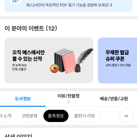
예스24만의 독보적인 PDF 필기 기능을 경험해 보세요!
이 분야의 이벤트
12
리뷰/한줄평
도서정보
배송/반품/교환
3
자 소개
관련분류
품목정보
출판사 리뷰
상세 이미지