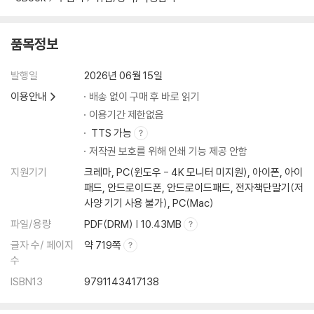
● PART 3 행정학
품목정보
CHAPTER 01 행정학의 기초
CHAPTER 02 정책론
발행일
2026년 06월 15일
CHAPTER 03 조직론
CHAPTER 04 인사행정론
이용안내
배송 없이 구매 후 바로 읽기
CHAPTER 05 재무행정론
이용기간 제한없음
CHAPTER 06 행정통제 및 개혁
TTS 가능
CHAPTER 07 지방행정론
저작권 보호를 위해 인쇄 기능 제공 안함
CHAPTER 08 적중예상문제
지원기기
크레마, PC(윈도우 - 4K 모니터 미지원), 아이폰, 아이
패드, 안드로이드폰, 안드로이드패드, 전자책단말기(저
● PART 4 법학
사양 기기 사용 불가), PC(Mac)
CHAPTER 01 법학 일반
파일/용량
PDF(DRM) | 10.43MB
CHAPTER 02 헌법
글자 수/ 페이지
약 719쪽
CHAPTER 03 민사법
수
CHAPTER 04 상법
CHAPTER 05 행정법
ISBN13
9791143417138
CHAPTER 06 적중예상문제