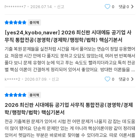
로 적용해 볼 수 있었어요. 특히 기출복원문제가 많이 실려 있어서 어떤 문
f********7
2026.07.14.
신고
0
댓글
0
제가 주로 나오
종이책
[yes24,kyobo,naver] 2026 최신판 시대에듀 공기업 사
무직 통합전공(경영학/경제학/행정학/법학) 핵심기본서
기출 복원 문제들을 실전처럼 시간을 재서 풀어보는 연습이 정말 유용했어
요. 처음엔 시간 안에 다 풀지도 못하고 오답도 많았는데, 여러 번 반복해서
풀다 보니 문제 유형이 눈에 익고 푸는 속도도 빨라지더라고요.특히 전공
별 핵심 이론이 간결하게 정리되어 있어서 좋았어요. 방대한 이론들을 다
외우기보다는 중요한 부분들 위주로 빠르게 훑어볼 수 있었고, 바로 이어
k*****2
2026.07.09.
신고
0
댓글
0
서 나오는 적중
종이책
2026 최신판 시대에듀 공기업 사무직 통합전공(경영학/경제
학/행정학/법학) 핵심기본서
전공 기출복원 문제가 있어서 시험 전 어떤 문제가 나올지 감 잡는 데 도움
이 많이 됐어요. 단순히 문제만 있는 게 아니라 핵심이론이랑 같이 정리돼
있어서 헷갈리는 부분은 바로바로 찾아볼 수 있더라고요. 따로 이론서를