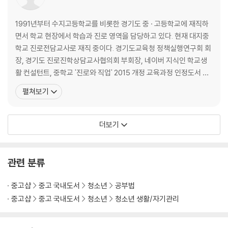
1991년부터 수지고등학교를 비롯한 경기도 중 · 고등학교에 재직하
면서 학교 현장에서 학습과 진로 영역을 담당하고 있다. 현재 대지중
학교 진로전담교사로 재직 중이다. 경기도교육청 정책실행연구회 회
장, 경기도 진로진학상담교사협의회 부회장, 네이버 지식인 학교생
활 컨설턴트, 중학교 '진로와 직업' 2015 개정 교육과정 인정도서 심
의위원이다. 어린 시절 과학자가 꿈이었던 자신도 20대에 박사를 취
펼쳐보기
득하고 교사가 되기까지 진로를 찾아가는 과정을 겪었다. 더욱 급변
하는 4차 산업혁명시대를 맞으며 청소년들이 자신의 진로 결정에 대
해 고민하는 현실을 보고 그들의 진로를 돕기 위해 결단
더보기
관련 분류
중고샵
중고 국내도서
청소년
공부법
중고샵
중고 국내도서
청소년
청소년 생활/자기관리