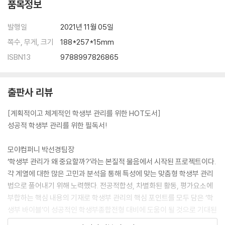
품목정보
발행일
2021년 11월 05일
쪽수, 무게, 크기
188*257*15mm
ISBN13
9788997826865
출판사 리뷰
[계획적이고 체계적인 학생부 관리를 위한 HOT도서]
성공적 학생부 관리를 위한 필독서!
모야컴퍼니 박선경팀장
‘학생부 관리가 왜 중요할까?’라는 본질적 물음에서 시작된 프로젝트이다.
각 계열에 대한 많은 고민과 분석을 통해 특성에 맞는 맞춤형 학생부 관리
법으로 풀어내기 위해 노력했다. 전공적합성, 차별화된 활동, 평가요소에
부합하는 핵심 내용의 기재로 학생부 관리의 핵심 포인트를 모두 담은 ‘학
생부 바이블’이 성공적인 학생부종합전형 대비에 도움이 될 것으로 기대된
다. 더불어 학생의 희망 계열에 맞는 맞춤형 학생부 관리로 부담감을 안고