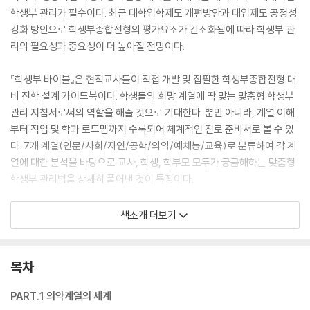
학생부 관리가 필수이다. 최근 대학입학제도 개편방안과 대입제도 공정성
강화 방안으로 학생부종합전형의 평가요소가 간소화됨에 따라 학생부 관
리의 필요성과 중요성이 더 높아질 전망이다.
『학생부 바이블』은 현직교사들이 직접 개발 및 집필한 학생부종합전형 대
비 진학 설계 가이드북이다. 학생들의 희망 계열에 딱 맞는 맞춤형 학생부
관리 지침서로써의 역할을 해줄 것으로 기대한다. 뿐만 아니라, 계열 이해
부터 직업 및 학과 로드맵까지 수록되어 체계적인 진로 준비서로 볼 수 있
다. 7개 계열(인문/사회/자연/공학/의약/예체능/교육)로 분류하여 각 계
열에 대한 분석을 바탕으로 교사, 학생, 학부모 모두가 궁금해하는 맞춤형
학생부 관리법을 상세히 풀어낸 것이 특징이다.
각 계열별 특징에 어울리는 다채로운 구성을 갖추고 있다. 계열의 특성을
책소개 더보기
고려한 학교생활기록부 영역별 추천 활동으로 학생들에게 학교 생활의 방
향성을 제시하며, 교사들은 학생부 항목별 내용 및 기재요령을 기반으로
학생별 개별화된 학생부 관리 지침서로 활용할 것으로 기대된다.
목차
PART.1 의약계열의 세계