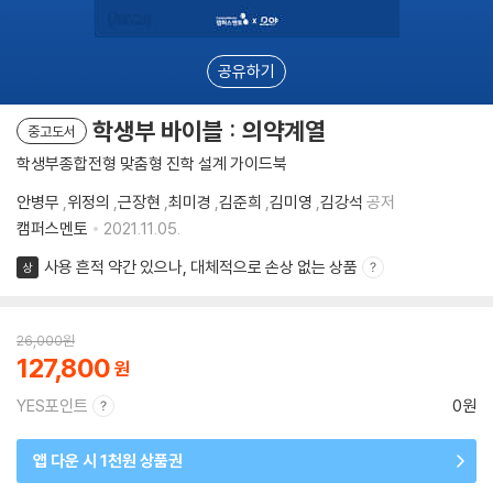
공유하기
학생부 바이블 : 의약계열
중고도서
학생부종합전형 맞춤형 진학 설계 가이드북
안병무
,
위정의
,
근장현
,
최미경
,
김준희
,
김미영
,
김강석
공저
캠퍼스멘토
2021.11.05.
사용 흔적 약간 있으나, 대체적으로 손상 없는 상품
상
26,000
원
127,800
YES포인트
0원
앱 다운 시 1천원 상품권