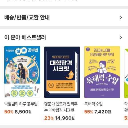
배송/반품/교환 안내
이 분야 베스트셀러
박철범의 하루 공부법
명문대 멘토가 알려주
독해력 수업
학
는 대학합격 시크릿
활
50
8,500
55
7,420
%
%
원
원
(
23
14,960
5
%
원