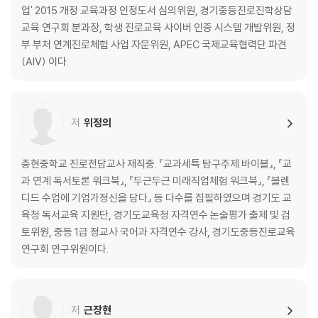
Chapter.2 간호 … 198p
업' 2015 개정 교육과정 인정도서 심의위원, 경기중등진로진학상담
Chapter.3 약학 … 204p
교육 연구회 분과장, 학생 진로교육 사이버 인증 시스템 개발위원, 정
Chapter.4 치료, 보건 … 212p
부 부처 연계진로체험 사업 자문위원, APEC 국제교육협력단 파견
(AIV) 이다.
저
위정의
충현중학교 진로전담교사 재직중. 『교과세특 탐구주제 바이블』, 『교
과 연계 독서토론 워크북』, 『두근두근 미래직업체험 워크북』, 『블렌
디드 수업에 기업가정신을 담다』 등 다수를 집필하였으며 경기도 교
육청 독서교육 지원단, 경기도교육청 자격연수 논술평가 출제 및 검
토위원, 중등 1급 정교사 국어과 자격연수 강사, 경기도중등진로교육
연구회 연구위원이다.
저
근장현