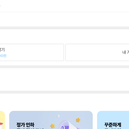
.
팔기
내 
00원