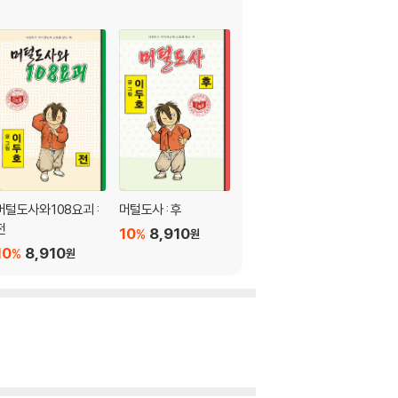
머털도사와 108요괴 :
머털도사 : 후
머털도사 : 전
전
10
8,910
10
8,910
%
%
원
원
10
8,910
%
원