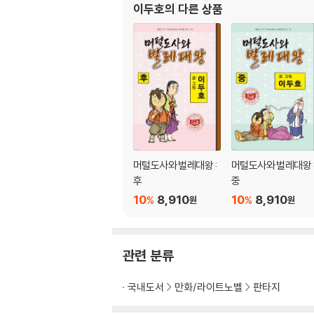
이두호
의 다른 상품
머털도사와 벌레대왕 :
머털도사와 벌레대왕 
후
중
10
8,910
10
8,910
%
%
원
원
관련 분류
국내도서
만화/라이트노벨
판타지