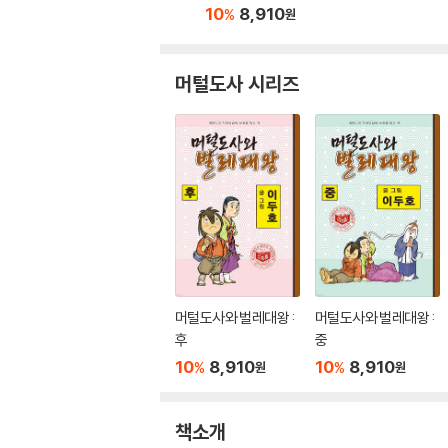
10
8,910
%
원
머털도사 시리즈
머털도사와 벌레대왕 :
머털도사와 벌레대왕 :
후
중
10
8,910
10
8,910
%
%
원
원
책소개