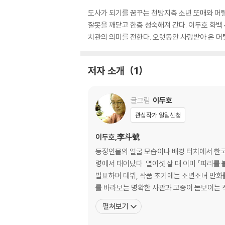
도사가 되기를 꿈꾸는 천방지축 소년 또매와 머
잘못을 깨닫고 한층 성숙해져 간다. 이두호 화백
치관의 의미를 전한다. 오랫동안 사랑받아 온 머
저자 소개
1
글그림
이두호
관심작가 알림신청
이두호,李斗號
등장인물의 얼굴 모습이나 배경 터치에서 한국 
령에서 태어났다. 열여섯 살 때 이미 『피리를
발표하며 데뷔, 작품 초기에는 소년소녀 만화를
펼쳐보기