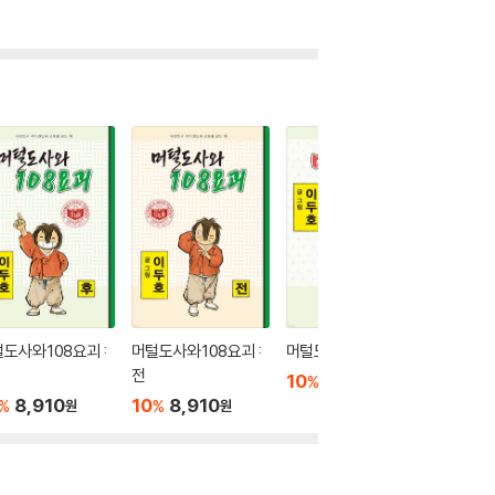
도사와 108요괴 :
머털도사와 108요괴 :
머털도사 : 후
머털도사 
전
10
8,910
10
8
%
%
원
8,910
10
8,910
%
%
원
원