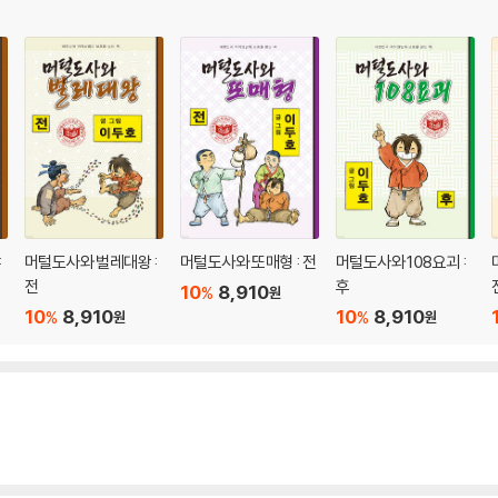
:
머털도사와 벌레대왕 :
머털도사와 또매형 : 전
머털도사와 108요괴 :
전
후
10
8,910
%
원
10
8,910
10
8,910
%
%
원
원