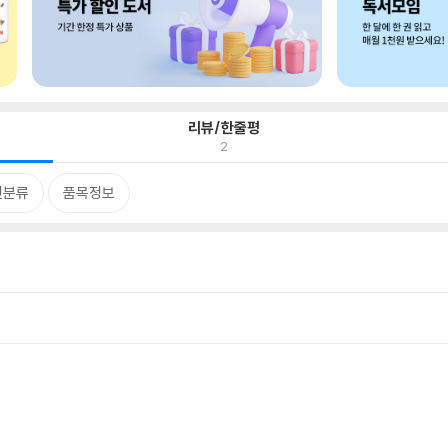
리뷰/한줄평
2
련분류
품목정보