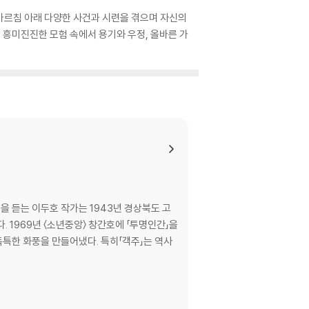
가르침 아래 다양한 사건과 시련을 겪으며 자신의
 흥미진진한 모험 속에서 용기와 우정, 올바른 가
을 듣는 이두호 작가는 1943년 경상북도 고
 1969년 〈소년중앙〉 창간호에 「투명인간」을
독특한 화풍을 만들어냈다. 특히「객주」는 역사