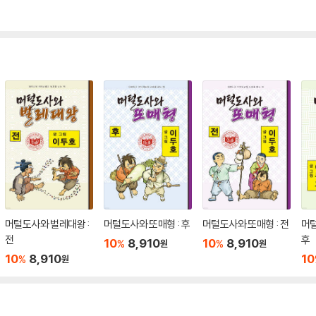
머털도사와 벌레대왕 :
머털도사와 또매형 : 후
머털도사와 또매형 : 전
머털
전
후
10
8,910
10
8,910
%
%
원
원
10
8,910
10
%
원