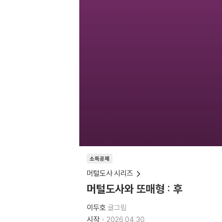
소득공제
머털도사 시리즈
머털도사와 또매형 : 후
이두호
글그림
시작
2026.04.30.