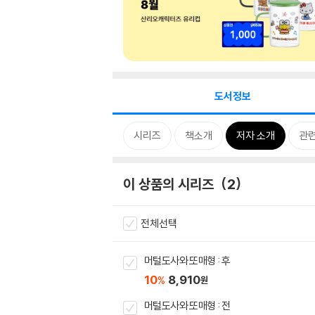
도서정보
시리즈
책소개
저자 소개
관
이 상품의 시리즈
2
전체선택
머털도사와 또매형 : 후
10
8,910
%
원
머털도사와 또매형 : 전