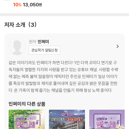
10
13,050
%
원
저자 소개
3
원저
민쩌미
관심작가 알림신청
같은 이야기라도 민쩌미가 하면 다르다! 1인 다역 코미디 연기로 구
독자들의 열렬한 지지와 사랑을 받고 있는 유튜브 채널. 사랑할 수밖
에 없는 예측 불허 말괄량이 캐릭터인 주인공 민쩌미가 일상 이야기
를 특유의 발랄함과 재치로 풀어내며 깊은 공감과 밝은 웃음을 전한
다. 온 가족이 함께 즐기는 채널을 만들기 위해 항상 노력 중이다.
민쩌미
의 다른 상품