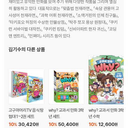
재미있고 유익한 만화를 보여 주기 위해 다양한 작품을 그리며 열심
히 활동하고 있다. 대표작으로는 『맞춤법 천재라면』, 『속담 관용어 고
사성어 천재라면』, 『과학 어휘 천재라면』, 「소맥거핀의 인체 친구들」,
「타키포오 허징의 수상한 만물상점」, 「탁주 쪼꼬 용상 원정대」, 「쿠키
런 서바이벌 대작전」, 「쿠키런 킹덤」, 「신비아파트 한자 귀신」, 「코딩
맨 엔트리」, 「민쩌미」 시리즈 등이 있다.
김기수
의 다른 상품
고구마머리TV 음식 탐
why? 교과서 만화 3학
why? 교과서 만화 3학
험대 1~2권 세트
년 세트
년 수학
10
30,420
10
50,400
10
12,600
%
%
%
원
원
원