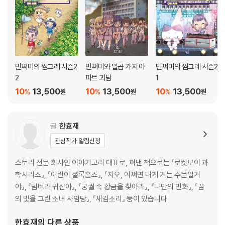
민쩌미의 쩜그레 시즌2
민쩌미와 일곱 가지 아
민쩌미의 쩜그레 시즌2
2
파트 괴담
1
10
13,500
10
13,500
10
13,500
%
%
%
원
원
원
글
한효재
관심작가 알림신청
스토리 전문 회사인 이야기고리 대표로, 펴낸 책으로는 『로켓보이 과
학시리즈』, 『어린이 셜록홈즈』, 『지오, 어쩌면 내게 거는 주문일거
야』, 『덤벼라 귀신아』, 『궁궐 속 황금을 찾아라』, 『나만의 민화』, 『꿈
의 빛을 그린 소녀 사임당』, 『새김소리』 등이 있습니다.
한효재
의 다른 상품