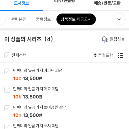
리뷰/한줄평
도서정보
배송/반품/교환
0
개
관련분류
품목정보
상품정보 제공고시
이 상품의 시리즈
4
알림신청
전체선택
품절포함
민쩌미와 일곱 가지 아파트 괴담
10
13,500
%
원
민쩌미와 일곱 가지 학교 괴담
10
13,500
%
원
민쩌미와 일곱 가지 놀이공원 괴담
10
13,500
%
원
민쩌미와 일곱 가지 도시 괴담