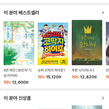
이 분야 베스트셀러
5번 레인 (30만 부 기
슈퍼 코딱지 히어로 1
푸른 사자 와니니
만
념 리커버)
10
15,120
10
12,420
1
%
%
원
원
10
12,600
%
원
이 분야 신상품