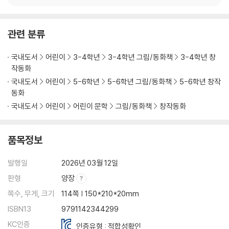
관련 분류
국내도서
어린이
3-4학년
3-4학년 그림/동화책
3-4학년 창
작동화
국내도서
어린이
5-6학년
5-6학년 그림/동화책
5-6학년 창작
동화
국내도서
어린이
어린이 문학
그림/동화책
창작동화
품목정보
발행일
2026년 03월 12일
판형
양장
쪽수, 무게, 크기
114쪽 | 150*210*20mm
ISBN13
9791142344299
KC인증
인증유형 : 적합성확인