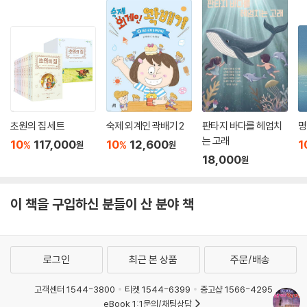
초원의 집 세트
숙제 외계인 곽배기 2
판타지 바다를 헤엄치
명
는 고래
10
117,000
10
12,600
1
%
%
원
원
18,000
원
이 책을 구입하신 분들이 산 분야 책
로그인
최근 본 상품
주문/배송
고객센터 1544-3800
티켓 1544-6399
중고샵 1566-4295
eBook 1:1문의/채팅상담