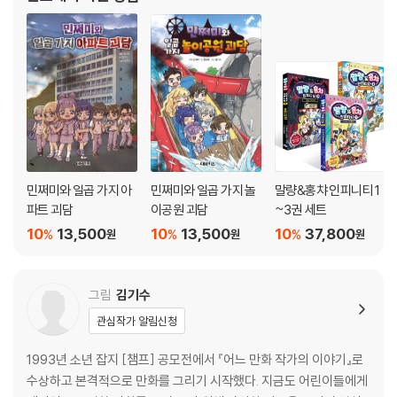
민쩌미와 일곱 가지 아
민쩌미와 일곱 가지 놀
말량&홍챠 인피니티 1
파트 괴담
이공원 괴담
~3권 세트
10
13,500
10
13,500
10
37,800
%
%
%
원
원
원
그림
김기수
관심작가 알림신청
1993년 소년 잡지 [챔프] 공모전에서 『어느 만화 작가의 이야기』로
수상하고 본격적으로 만화를 그리기 시작했다. 지금도 어린이들에게