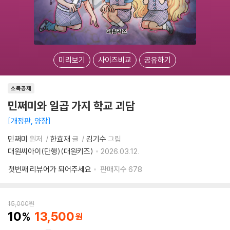
미리보기
사이즈비교
공유하기
소득공제
민쩌미와 일곱 가지 학교 괴담
개정판, 양장
민쩌미
원저
한효재
글
김기수
그림
대원씨아이(단행)(대원키즈)
2026.03.12.
첫번째 리뷰어가 되어주세요
판매지수
678
15,000
원
10
13,500