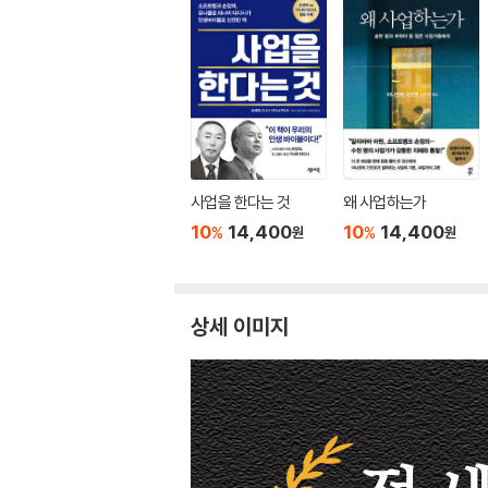
사업을 한다는 것
왜 사업하는가
10
14,400
10
14,400
%
%
원
원
상세 이미지