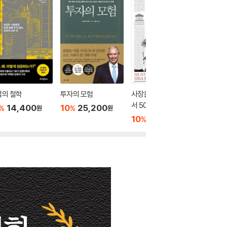
업의 철학
투자의 모험
사장을 위한 MBA 필독
이나모리
서 50
의 그릇
14,400
10
25,200
%
%
원
원
10
17,820
10
1
%
%
원