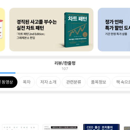
리뷰/한줄평
107
 동영상
목차
저자 소개
관련분류
품목정보
책 속으