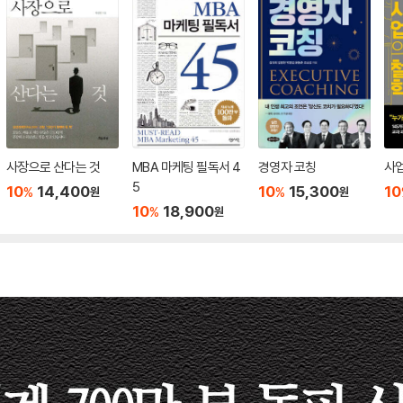
사장으로 산다는 것
MBA 마케팅 필독서 4
경영자 코칭
사
5
10
14,400
10
15,300
10
%
%
원
원
10
18,900
%
원