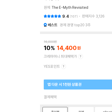
원제
The E-Myth Revisited
9.4
판매지수
3,126
107
베스트
경제 경영 top20 3주
16,000
원
10
14,400
크레마머니 최대혜택가
YES포인트
앱 다운 시 1천원 상품권
결제혜택
종이책
원제
eBoo