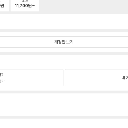
0
원
11,700
원~
개정판 보기
팔기
내 
불가