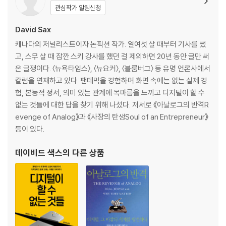
리하기 시작하면 어떻게 되는지 책에서 던지는 수많은 질문들과 과제들을
관심작가 알림신청
내 일과 일상에 대입해볼 수 있을 것이다.
2장 시리아 이민자 가족의 베이커리
과거를 잃은 사람이 새로운 땅에 뿌리 내리는 법
David Sax
캐나다의 저널리스트이자 논픽션 작가. 열여섯 살 때부터 기사를 썼
수피네에 오신 걸 환영합니다│이민자, 그들이 할 수 있는 일│리틀 시리아
고, 스무 살 때 잠깐 스키 강사를 했던 걸 제외하면 20년 동안 글만 써
│이건 부업이 아니에요│소속되어 있다는 느낌│마침내 우리 인생을 살고
온 글쟁이다. 〈뉴욕타임스〉, 〈뉴요커〉, 〈블룸버그〉 등 유명 언론사에서
있어요
칼럼을 연재하고 있다. 팬데믹을 경험하며 화면 속에는 없는 실제 경
험, 본능적 정서, 의미 있는 관계에 목마름을 느끼고 디지털이 할 수
3장 평생 처음 자신을 위해 시작한 일
없는 것들에 대한 답을 찾기 위해 나섰다. 저서로 《아날로그의 반격R
요구 사항도, 허락 구하는 일도 없지만, 나머지는 모두 내 몫
evenge of Analog》과 《사장의 탄생Soul of an Entrepreneur》
등이 있다.
그건 라이프스타일 사업 같네요│평생 처음 자신을 위해 시작한 일│큰 것
이 아름답다?│밴과 제리의 아이스크림 회사│자기 시간과 영역을 지배한
데이비드 색스
의 다른 상품
다는 것│화장실 청소도 내 일이거든│우리가 살고 있는 삶, 우리가 살고 싶
은 삶
4장 미국에서 흑인 여성 창업가로 살아간다는 것
다른 흑인 여성도 함께 성공하는 모습을 보고 싶어요