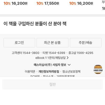
부
10
16,200
10
17,550
10
16,200
%
%
%
원
원
원
1
이 책을 구입하신 분들이 산 분야 책
로그인
최근 본 상품
주문/배송
고객센터 1544-3800
티켓 1544-6399
중고샵 1566-4295
eBook 1:1문의/채팅상담
예스이십사(주) 사업자 정보
이용약관
개인정보처리방침
청소년보호정책
PC버전
회사소개
거래처관계자께
도서홍보
광고
절판
Copyright © YES24 Corp. All Rights Reserved.
MATOM7