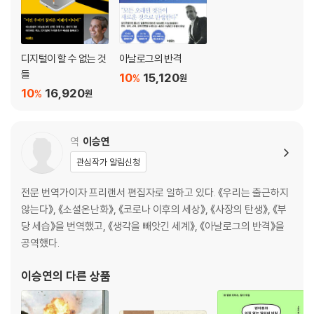
눈을 감고 성공한 창업가를 그려보세요│백인 사업가가 의도적으로 회피
하는 시장│사장의 탄생│내 세금은 약과네요, 더 번창시켜야겠어요│기꺼
이 공동체의 얼굴이 되기로 하다│아프리카계 미국인이 편안함을 느끼는
디지털이 할 수 없는 것
아날로그의 반격
공간│“이 소녀들에게 내가 알고 있는 것을 전해야만 합니다”
들
10
15,120
%
원
10
16,920
%
원
2부 성장과 부침의 시간을 통과하는 법
- 무엇이 그들의 매일매일을 버티게 하는가
역
이승연
5장 사회적으로 깨어 있는 자본주의자
립서비스를 넘어, 가치 있는 사업을 실현하려는 사람들
관심작가 알림신청
전문 번역가이자 프리랜서 편집자로 일하고 있다. 《우리는 출근하지
리더십과 가장 거리가 멀었던 사람│가치 경영│아프리카의 문제를 해결하
않는다》, 《소셜온난화》, 《코로나 이후의 세상》, 《사장의 탄생》, 《부
고 싶어요│회사는 주주 이익을 위해서만 존재해야 하는가│공허한 연설로
당 세습》을 번역했고, 《생각을 빼앗긴 세계》, 《아날로그의 반격》을
그치지 않으려면│시험대에 오르기 전에는 아무것도 아니다│종업원지주
공역했다.
제는 마법 스위치가 아니다│이곳에서는 다르다는 걸 보여주고 싶어요
이승연
의 다른 상품
6장 가족 사업의 위험과 기회
가족과 함께 일할 수 있는가? 그건 바람직한가?