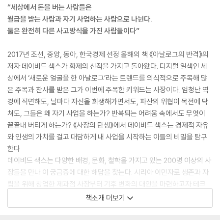
“세상에서 돈을 버는 사람들은
월급을 받는 사람과 자기 사업하는 사람으로 나뉜다.
둘은 완전히 다른 사고방식을 가진 사람들이다”
2017년 조선, 중앙, 동아, 한국경제 선정 올해의 책 《아날로그의 반격》의
저자 데이비드 색스가 화제의 신작을 가지고 돌아왔다. 디지털 일색인 세
상에서 ‘새로운 얼굴을 한 아날로그’라는 트렌드를 의식적으로 주목해 많
은 주목과 찬사를 받은 그가 이번에 주목한 키워드는 사장이다. 엄청난 역
경에 직면해도, 날마다 자신을 희생해가면서도, 파산의 위협이 목전에 닥
쳐도, 그들은 왜 자기 사업을 하는가? 반복되는 어려움 속에서도 무엇이
끝끝내 버티게 하는가? 《사장의 탄생》에서 데이비드 색스는 경제적 자유
와 인생의 가치를 걸고 대담하게 내 사업을 시작하는 이들의 비밀을 탐구
한다.
데이비드 색스는 다양한 배경, 문화, 철학을 가지고 있는 200명 이상의 사
장들을 만나 이 궁금증에 대한 해답을 찾는다. 시리아 이민자로 생존과 자
립을 위해 창업한 제과점 사장부터 기후 변화의 대안을 마련하고자 테크
회사를 설립한 70대 창업가에 이르기까지, 그가 만난 사장들은 업종도, 계
책소개 더보기
기도, 목적도 모두 다르다. 하지만 그들은 “내가 원하는 것을 원하는 때에
할 자유를 누리고, 그런 대담한 도전 속에서 성공, 실패를 경험하고 감내하