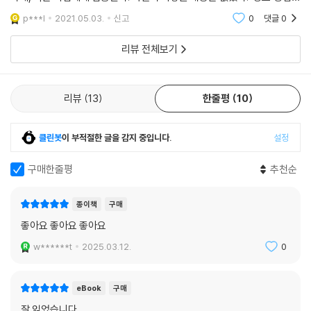
다. 마지막으로 자신의 아이디어를 세상에 내놓는 것이야말로 자기 삶의
관심 있어서 관련 책을 몇 권 읽었던 사람이라면 굳이 읽을 필요 없지 않을
의미라고 생각하는 70대 노인 창업가의 이야기가 펼쳐진다.
p***l
2021.05.03.
신고
0
댓글
0
까.
데이비드 색스는 말한다. 창업가가 된다는 것은 돈을 버는 방식, 그 이상의
리뷰 전체보기
의미를 지닌다고. 아마도 우리가 사장에 대해 물어야 할 더 중요한 질문은
‘무엇’이 아니라 ‘왜’일 것이다. 왜 사장이 되는가? 왜 자기 일을 하기로 선
택하는가? 왜 평생 그 일을 계속하는가? 개인적인 가치를 실현하기 위해
리뷰
13
한줄평
10
서, 또는 가족의 유산을 형상화하기 위해서. 창업가는 흥망성쇠를 겪어내
면서 그들은 계속 분투할 것이다. 그들과 마찬가지로 내 일을 시작해서 돈
을 번다는 것의 의미를 찾고 싶은 독자에게 이 책은 강력한 응원군이 되어
클린봇
이 부적절한 글을 감지 중입니다.
설정
줄 것이다.
구매한줄평
추천순
종이책
구매
좋아요 좋아요 좋아요
w******t
2025.03.12.
0
eBook
구매
잘 읽었습니다