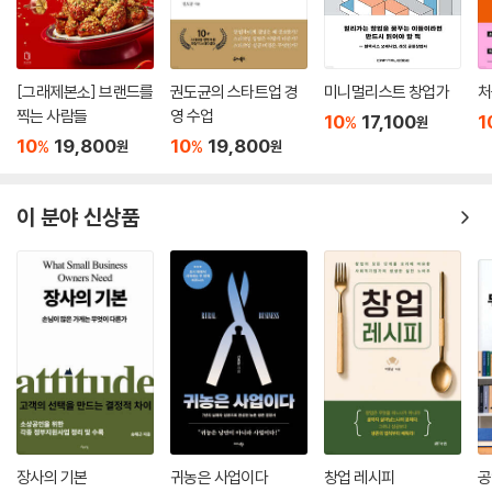
[그래제본소] 브랜드를
권도균의 스타트업 경
미니멀리스트 창업가
처
찍는 사람들
영 수업
10
17,100
1
%
원
10
19,800
10
19,800
%
%
원
원
이 분야 신상품
장사의 기본
귀농은 사업이다
창업 레시피
공