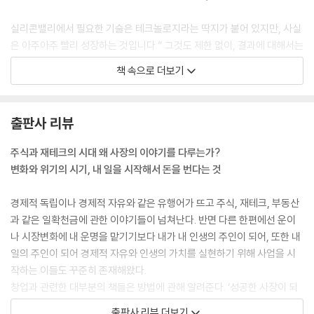
실리콘밸리에서 필요한 기술은 테크놀로지라는 딱지가 붙어 있지만, 사실
은 아주아주 빨리 성장하는 것입니다.” 그것도 제한 없이, 결과에 대해서는
생각하지 말고. (76쪽, 1장 자본주의 사회에서 가장 똑똑한 사람들)
책 속으로 더보기
고도의 자격을 갖춘 사람 중 일부는 관련 분야에서 일을 찾기도 하지만, 엔
지니어, 건축가, 응급의학과 의사가 다른 모든 가능성이 그들에게 닫혀 있
출판사 리뷰
음을 깨닫고는 택시 운전을 하거나 레스토랑을 운영하는 경우를 종종 만나
게 된다. 가장 불만스러운 점은 많은 캐나다 이민자들이 본국에서의 특별
주식과 재테크의 시대 왜 사장의 이야기를 다루는가?
한 경력과 교육 덕분에 영주권을 받았는데도, 캐나다에 발을 들이는 순간
변화와 위기의 시기, 내 일을 시작해서 돈을 번다는 것
전혀 인정받지 못한다는 것이다. 그렇기 때문에 이민자들은 창업으로 내몰
린다. 다시 시작하는 것이 최선이기 때문이다. (106쪽, 2장 시리아 이민자
경제적 독립이나 경제적 자유와 같은 유행어가 뜨고 주식, 재테크, 부동산
가족의 베이커리)
과 같은 일확천금에 관한 이야기들이 넘쳐난다. 반면 다른 한편에선 운이
나 시장변화에 내 운명을 맡기기보다 내가 내 인생의 주인이 되어, 또한 내
창업가가 어떤 직업을 선택하는지를 설명해주는 가장 중요한 단일 요일은
일의 주인이 되어 경제적 자유와 인생의 가치를 실현하기 위해 사업을 시
독립성이다. 그다지 놀랍지는 않다. 결국 자유는, 성공 여부와 상관없이 창
작하는 이들도 꾸준히 존재해왔다.
업이 보증해주는 하나의 가치다. 사람들이 쟁취해낸 모든 종류의 자유와
창업과 관련한 대부분의 책들은 방법에 관해 알려준다. ‘성공한 사장이 되
마찬가지로, 창업가들이 이 자유를 포기하는 것은 상당히 어렵다. (169쪽,
는 방법’, ‘사업을 처음 시작하는 방법’, ‘회사를 성장시키는 방법’, ‘회사를
출판사 리뷰 더보기