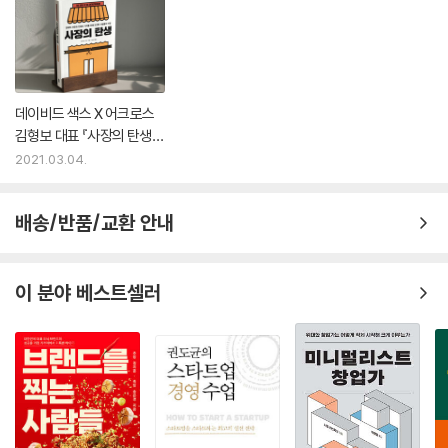
데이비드 색스 X 어크로스
김형보 대표 『사장의 탄생』
특별 대담
2021.03.04.
배송/반품/교환 안내
이 분야 베스트셀러