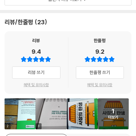
3장 평생 처음 자신을 위해 시작한 일)
타 기업에 매각하는 방법’ 등을 다룬다. 혹은 일론 머스크, 스티브 잡스, 마
윈 등 성공한 기업가 이야기를 펼친다. 하지만 우리가 일상 속에서 매일 마
가치는 시험대에 오르기 전까지는 그리 의미가 없다. 기회에는 비용이 들
주치는 대다수 사장은 누구인지, 무엇이 그들을 창업의 길로 이끌었는지,
리뷰/한줄평
23
고, 돈은 거저 생기지 않으며, 이상은 쉽게 희생된다. 뱁슨 대학교의 셰릴
그리고 어떻게 매일매일을 이겨내고 성공에 이르는지 알려주는 책은 없었
야프 카이저에 따르면, “상황이 긴박해지면, 재정 모델이 개입하면” 그때
다. 데이비드 색스는 많은 창업가들을 직접 만나고 리서치를 하면서 깨달
부터 기업가의 진짜 신념이 시험받게 된다. 그렇게 되면 벽에 써놓은 멋진
았다고 한다.
리뷰
한줄평
슬로건이 지켜지는지 마는지 판가름이 난다. (261쪽, 5장 사회적으로 깨
9.4
9.2
어 있는 자본주의자)
“실제로는 여전히 넓은 범위의 창업가들이 자기 사업을 시작하는 사람들
의 압도적 다수를 차지하고 있었다. 그들은 비가 새는 우리 집의 지붕을 고
벤처 투자자들과 존경받는 스타트업 인사들은 확신에 차서 사람들에게 실
쳤고, 내가 먹는 빵을 구웠고, 내 웹사이트를 디자인했고, 내 자동차의 타
리뷰 쓰기
한줄평 쓰기
패를 두려워하지 말고, 적극적이고 당당하고 열정적으로 실패를 받아들이
이어를 교체했고, 내 머리를 손질해주었다.” (30쪽, 프롤로그)
라고 이야기한다. 빨리 실패하라. 실패를 딛고 전진하라. 실패를 발판 삼아
혜택 및 유의사항
혜택 및 유의사항
상승하라. 실패의 잔재로부터 다시 일어나 성공할 때까지 실패하라. 하지
대부분의 기업가들은 젊은층에 집중되지 않고 전 연령대에 있으며 기술 산
만 현실 세계에 나와 보면, 창업가에게 실패는 인생을 뒤흔드는 끔찍한 경
업에만 있는 것이 아닌, 다양한 산업에 종사하고 있었다. 또한 대부분의 기
험이며, 아무리 찾아봐도 영광이라고는 없다. 창업가는 사업이라는 모험에
업가들은 거액의 벤처캐피털을 확보하고 언론 인터뷰를 하며 매년 수십 개
뛰어들 때, 자신의 재산과 집, 건강과 가족, 자존심과 정체성, 궁극적으로
1
콘퍼런스에 참석하지 않는다. 그 대신 자기 자신을 위해 일하고 싶어 기업
는 인생 전체에 대해 위험을 무릅쓰는 것이다. 사업이 실패하면, 모든 것이
더보기
가가 돼 소규모 사업을 시작하고 운영하는 사람이 대다수였다. BTS가 케
영향을 받을 수 있다.
이팝의 전부는 아니듯 사장 이야기에도 다양한 면모와 색깔이 있다는 걸
2
3
(364쪽, 7장 21세기 카우보이는 무엇으로 사는가)
알게 된 것이다.