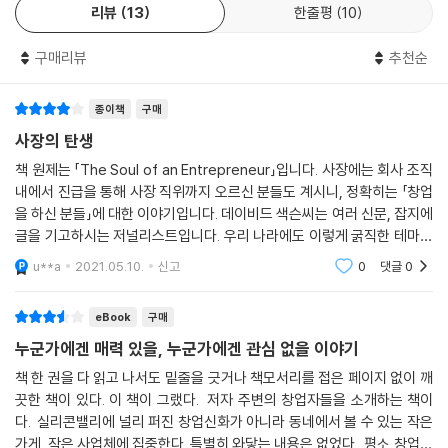
리뷰
13
한줄평
10
“더 늦기 전에 내 사업을 시작해야 하는 게 아닐까”
구매리뷰
추천순
화려한 CEO에서부터 작고 소박한 생계형 사업을 만든 사람들까지
매일 창업과 사업을 고민하는 사람들에게 전하는 보통 창업자들의 이야기
종이책
구매
“그들의 근성이 훌륭하다거나, 사업수완이 좋다는 게 아니다. 나는 세상에
사장의 탄생
서 먹고 사는 문제를 해결해야 하는 인간으로서 “꼼짝달싹 못하는” 상황을
책 원제는 「The Soul of an Entrepreneur」입니다. 사장에는 회사 조직
버텨내고 있는 그들에게서 동지애 같은 걸 느낀다. 빨리 기업을 팔아 큰 돈
내에서 진급을 통해 사장 직위까지 오르신 분들도 계시니, 정확히는 「창업
을 쥐는 것을 목표로 하는 스타트업들이 대세가 되어버린 실리콘밸리의 창
을 하신 분들」에 대한 이야기입니다. 데이비드 색슨씨는 여러 신문, 잡지에
업가들에게서는 느낄 수 없는 감정.” (13쪽, 추천의 글)
글을 기고하시는 저널리스트입니다. 우리 나라에도 이렇게 굵직한 테마를
가지고 오랜 시간 관찰해 가면 책까지 완성시키는 전업 저널리스트가 많이
u**a
2021.05.10.
신고
0
댓글
0
계시겠지만,
저자가 만난 첫 번째 사장 그룹은 출발점에 선 사람들이다. 새로운 인생을
시작하는 이민자 이야기, 사업이 아닌 자신이 원하는 삶을 중심으로 창업
eBook
구매
한 여성의 이야기, 자신의 성공을 공동체에 환원한 사람의 이야기가 그것
누군가에겐 매력 있을, 누군가에겐 관심 없을 이야기
이다. 두 번째 사장 그룹은 사업을 성장시키기 위해 어려움과 맞서고 있었
다. 그들은 사업을 시작하고 한참 후에야 자신에게 중요한 것이 무엇인지
책 한 권을 다 읽고 나서도 밑줄을 긋거나 책모서리를 접은 페이지 없이 깨
끗한 책이 있다. 이 책이 그랬다. 저자 주변의 창업자들을 소개하는 책이
깨달았거나, 여러 세대 동안 물려받은 유산을 이어나가고 있거나, 창업에
다. 실리콘밸리에 널리 퍼진 창업신화가 아니라 동네에서 볼 수 있는 작은
따르는 대가를 치르기 위해 자기 자신과 주변 사람들을 희생시키고 있었
가게, 작은 사업체에 집중한다. 특별히 와닿는 내용은 없었다. 평소 창업에