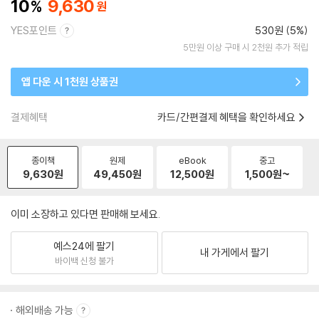
10
9,630
YES포인트
530원 (5%)
5만원 이상 구매 시 2천원 추가 적립
앱 다운 시 1천원 상품권
결제혜택
카드/간편결제 혜택을 확인하세요
종이책
원제
eBook
중고
9,630
원
49,450
원
12,500
원
1,500
원~
이미 소장하고 있다면 판매해 보세요.
예스24에 팔기
내 가게에서 팔기
바이백 신청 불가
해외배송 가능