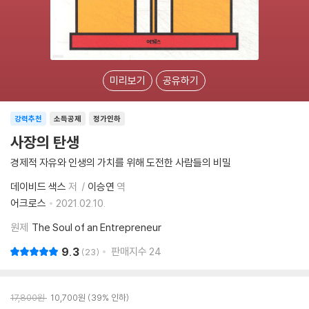
미리보기
공유하기
강력추천
소득공제
정가인하
사장의 탄생
경제적 자유와 인생의 가치를 위해 도전한 사람들의 비밀
데이비드 색스
저
이승연
역
어크로스
2021.02.10.
원제
The Soul of an Entrepreneur
9.3
판매지수
24
23
17,800
원
10,700
원
39% 인하