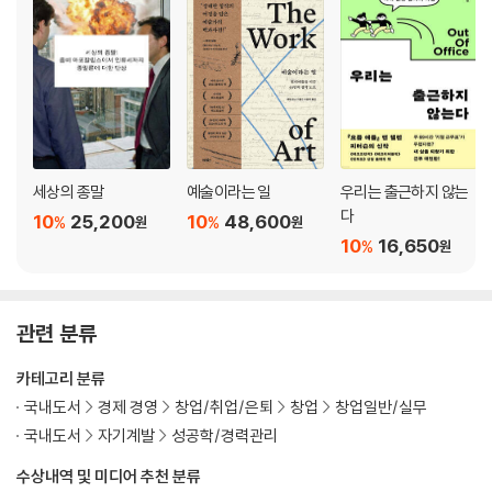
시대에 뒤떨어져 보이는 사업│어른이 되어도, 부모 눈에는 애들로 보이죠
│가족 사업은 숨 막히기만 한 일일까│잠재적 이점들│“우리 가족의 전통
은 창업가가 되는 겁니다”│사업, 가족, 그 안의 개인들이 사는 법│일이라
는 도전, 가족이라는 도전
7장 21세기 카우보이는 무엇으로 사는가
미리 알았더라도, 다른 선택을 하지 않았을 거야
세상의 종말
예술이라는 일
우리는 출근하지 않는
다
10
25,200
10
48,600
%
%
원
원
지칠 줄 모르는, 동시에 항상 지쳐 있는│우리는 그것과 더불어 숨 쉬고 먹
10
16,650
%
원
고 자요│창업이라는 롤러코스터에 올라타는 일│경제적 어려움보다 더 힘
든 것│“성공할 때까지 실패하라”는 헛소리│미리 알았더라도 다른 선택을
하지 않았을 거야
관련 분류
8장 인생 마지막 창업에 도전하는 70대 노인
카테고리 분류
내게는 쓸 수 있는 시간보다 훨씬 더 많은 아이디어가 있어요
국내도서
경제 경영
창업/취업/은퇴
창업
창업일반/실무
국내도서
자기계발
성공학/경력관리
70대 나이에 테크 회사를 시작하다│평생 창업가였던 사람│나는 기후 변
화에 대처할 방법을 알고 있다네│세대를 잇는 창업가팀│허락 구하기를
수상내역 및 미디어 추천 분류