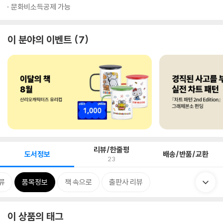
문화비소득공제 가능
이 분야의 이벤트
7
리뷰/한줄평
도서정보
배송/반품/교환
23
류
품목정보
책 속으로
출판사 리뷰
이 상품의 태그