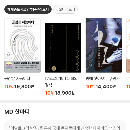
#세종도서교양부문선정도서
#오너라오너
공감은 지능이다
[예스리커버] 대화의
밤에 찾아오는 구원자
문
정석
10
19,800
10
14,400
1
%
%
원
원
10
18,900
%
원
MD 한마디
『아날로그의 반격』을 통해 국내 독자들에게 친숙한 데이비드 색스의