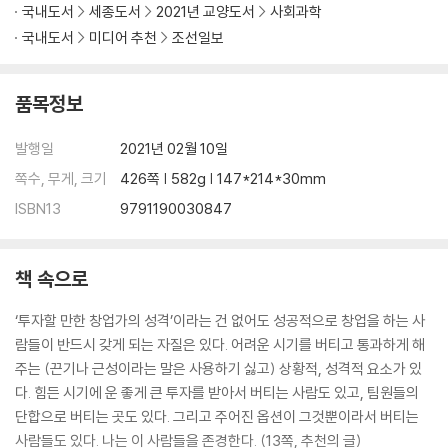
그만두고 나의 일을 시작하다│세상의 99퍼센트, 우리 일상을 채우는 창
국내도서
세종도서
2021년 교양도서
사회과학
업가들
국내도서
미디어 추천
조선일보
참고문헌
품목정보
발행일
2021년 02월 10일
쪽수, 무게, 크기
426쪽 | 582g | 147*214*30mm
ISBN13
9791190030847
책 속으로
‘투자할 만한 창업가의 성격’이라는 건 없어도 성공적으로 창업을 하는 사
람들이 반드시 갖게 되는 자질은 있다. 어려운 시기를 버티고 통과하게 해
주는 (끈기나 근성이라는 말은 사용하기 싫고) 상황적, 성격적 요소가 있
다. 힘든 시기에 운 좋게 큰 투자를 받아서 버티는 사람도 있고, 팀원들의
단합으로 버티는 곳도 있다. 그리고 주어진 옵션이 그것뿐이라서 버티는
사람들도 있다. 나는 이 사람들을 존경한다. (13쪽, 추천의 글)