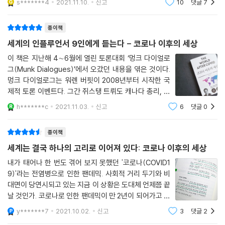
팬데믹은 미국 중심에서 벗어난 세계로의 이행 재촉해
s*******4
2021.11.10.
신고
10
댓글
7
우리의 일상 생활을 빼앗아가고 오랫동안 고통을 당할거
라고는 생각하지 않았
“이제 두 가지 거대한 구조적 변화에 직면했다고 생각합니다. 두 가지 모두
파리드 자카리아는 코로나가 재촉한 트렌드로 미국 중심에서 벗어난 세계
종이책
테크놀로지에 좌우되며, 솔직히 지난 10년간 권위주의 국가를 강화하면서
로의 이행을 들었다. 팬데믹 초기 트럼프 정부는 미국인을 보호하는 데 실
세계의 인플루언서 9인에게 듣는다 - 코로나 이후의 세상
시민 사회와 민주주의를 약화시켰습니다. 분명히 말해 두지만 미국이나 캐
패했을 뿐 아니라 G7, G20회의 등 국제적인 대응 협의를 주도하기는커녕
나다나 그 밖의 산업화된 민주주의 선진국들이 곧 실패하거나 붕괴하거나
이 책은 지난해 4∼6월에 열린 토론대회 ‘멍크 다이얼로
‘우한 바이러스’라는 이름을 쓰지 않는다는 이유로 공동 서명에 서명하지
권위주의로 돌아설 거라고는 생각지 않습니다. 제가 정말 생각하는 건 다
그(Munk Dialogues)’에서 오갔던 내용을 엮은 것이다.
않는 등 오히려 훼방을 놓았다는 점에서 세계의 모범이 되는 초강대국의
멍크 다이얼로그는 워렌 버핏이 2008년부터 시작한 국
른 나라들, 조금 더 가난한 나라들, 현재 불확실한 상태에 있는 나라들이 어
모습과는 거리가 멀었다는 것이다. 이번 위기로 이득을 얻는 나라를 묻는
제적 토론 이벤트다. 그간 쥐스탱 트뤼도 캐나다 총리, 알
떤 방향으로 나아가야 할지를 고민하고 있다는 점입니다. 인도, 브라질, 터
질문에는 이제 정부의 크기나 지향 이념보다는 정부의 능력과 자질이 중요
랭 드 보통, 헨리 키신저 등 각국 정상과 작가 등이 참여한
키 같은 나라에는 권위주의 모델이 점점 더 매력적으로 보일 거 같습니다.
h*******c
2021.11.03.
신고
6
댓글
0
하며 그 점에서 한국이 “거의 최고”라며 치켜세우기도 했다.
바 있다. 당시 대담은 ‘코로나 이후 세상(The World Af
”
ter COVID)’이라는 주제로 세계적
--- p.237
팬데믹이 재촉한 것은 국제 정치적 상황만이 아니었다. 구글, 페이스북, 애
종이책
플, 아마존, 마이크로소프트 등 이른바 5대 빅테크 기업의 위상도 마찬가
세계는 결국 하나의 고리로 이어져 있다: 코로나 이후의 세상
“중국-미국 관계 또는 화웨이-미국 관계는 아주 복잡합니다만, 저는 언제
지다. 실리콘 밸리에 관한한 가장 영향력 있는 저널리스트인 카라 스위셔
내가 태어나 한 번도 겪어 보지 못했던 '코로나(COVID1
나 특별한 프리즘을 통해 이 관계를 들여다봅니다. 그 프리즘을 저는 토냐
는 코로나 이후 5대 빅테크 기업의 힘이 더 세졌고, 규제 기관이 이들을 제
9)'라는 전염병으로 인한 팬데믹. 사회적 거리 두기와 비
하딩 신드롬이라는 이름으로 제안한 바 있습니다. 다들 피겨스케이트 선수
어하려는 의지나 힘은 저하되었다고 역설했다. 코로나로 소득 불평등과 공
대면이 당연시되고 있는 지금 이 상황은 도대체 언제쯤 끝
토냐 하딩 이야기를 알고 있을 거라 생각합니다. 토냐 하딩의 지인이 라이
룡기업들의 막강한 권한이 자리잡게 되는 추세를 공고히 하게 될 것을 우
날 것인가. 코로나로 인한 팬데믹이 만 2년이 되어가고 있
벌 선수인 낸시 캐리건의 무릎 위를 후려쳐서 US 스케이팅 챔피언대회 승
려한 것이다.
는 지금까지, 여전히 답답한 상황이다. 곧 '위드 코로나'로
y*******7
2021.10.02.
신고
3
댓글
2
리를 막으려 했던 사건이 있었지요. 토냐 하딩은 미국 혹은 세계 무대에서
전환하겠다고 외치고 있지만 앞으로 마스크를 몇 년간 더