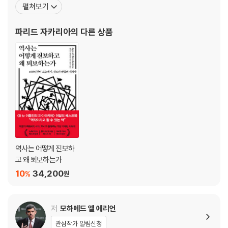
펼쳐보기
저서로 『하버드 학생들은 더 이상 인문학을 공부하지 않는다』 『흔들
리는 세계의 축』 『자유의 미래』, 『From Wealth to Power(부에서
파리드 자카리아
의 다른 상품
권력으로)』, 『The Americ
역사는 어떻게 진보하
고 왜 퇴보하는가
10
34,200
%
원
저
모하메드 엘 에리언
관심작가 알림신청