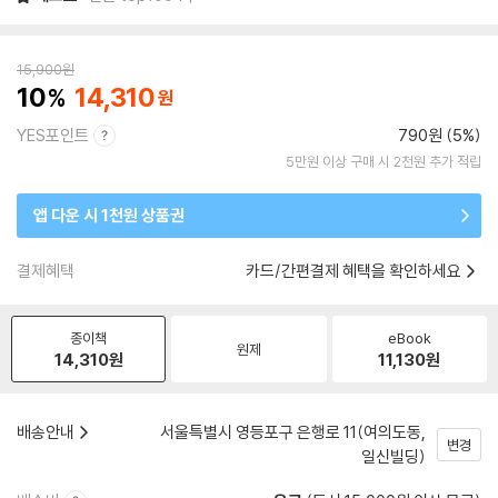
15,900
원
10
14,310
YES포인트
790원 (5%)
5만원 이상 구매 시 2천원 추가 적립
앱 다운 시 1천원 상품권
결제혜택
카드/간편결제 혜택을 확인하세요
종이책
eBook
원제
14,310
원
11,130
원
배송안내
서울특별시 영등포구 은행로 11(여의도동,
변경
일신빌딩)