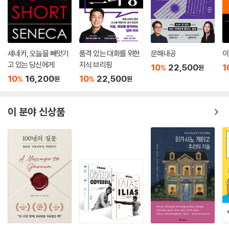
세네카, 오늘을 빼앗기
품격 있는 대화를 위한
문해내공
이
고 있는 당신에게
지식 브리핑
10
22,500
1
%
원
10
16,200
10
22,500
%
%
원
원
이 분야 신상품