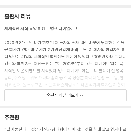
찍었다는 것이죠. 정부의 크기나 정부가 지향하는 이념이 이제 더는 중요
하지 않다고 할 수 있습니다. 오히려 중요한 건 정부의 자질입니다. 큰 정부
출판사 리뷰
인가 작은 정부인가, 좌파인가 우파인가, 경제에 더 많이 개입하는가 적게
개입하는가를 논하는 건 아무 상관이 없습니다. 사람들이 묻는 건 이런 겁
세계적인 지식·교양 이벤트 멍크 다이얼로그
니다. 이 정부는 유능한가? 능수능란하고 빠르게 실행할 능력이 있는가?
이 관료 조직은 기능이 뛰어난가? 잘하는 나라를 살펴보면, 어쨌든, 대부
2020년 8월 코로나가 한창일 때 투자의 귀재 워런 버핏이 투자해 눈길을
분은 독재 국가가 아닙니다. 한국은 정말 잘하고 있습니다, 거의 최고예
끈 회사가 있다. 바로 세계 2위 광산업체 배릭 골드. 이 회사의 창업자인 피
요.”
터 멍크는 기업의 사회적인 역할에도 관심이 많았다. 2006년 아내 멜라니
--- p.56~57
멍크와 함께 자선 재단을 만든 그는 2008년부터 ‘멍크 디베이트’라는 국
제적인 토론 이벤트를 시작했다. 멍크 디베이트에는 토니 블레어 전 영국
“대부분의 경제학자들이 완전히 비현실적이라고 여겼던 두 가지 이론이
총리, 쥐스탱 트뤼도 캐나다 총리 등 각국 정상뿐 아니라 알랭 드 보통, 헨
있습니다. 이 이론들은 실은 충분히 연구되지도 못했습니다. 그중 하나가
리 키신저, 폴 크루그먼, 조던 피터슨처럼 세계적인 작가와 학자들이 참여
‘보편적 기본소득universal basic income’입니다... 다른 하나는 ‘현대
했다. 매년 봄과 가을 수천 명의 유료 관객을 끌어모을 정도로 관심이 뜨거
출판사 리뷰 더보기
통화 이론modern monetary theory’입니다. 인플레이션 발생 외에는
웠던 ‘멍크 디베이트’도 코로나 상황에서 비대면 일대일 대담으로 진행 방
정부의 크기에 제한이 없다는 주장입니다... 2020년 1월에 다수의 경제학
식을 바꿔야 했고, 그게 바로 ‘멍크 다이얼로그’다.
자에게 이 두 가지 구상이 앞으로 5년 이내에 미국에서 적용될 가능성이
추천평
얼마나 될지 물었다면 10퍼센트 미만이라고 대답했을 겁니다. 그런데 지
말콤 글래드웰 등 글로벌 인플루언서 9인 참여
금은 둘 다 시행 중입니다.”
“말이 통한다는 것은 자신과 상대방이 이미 많은 것을 함께 알고 있거나 교