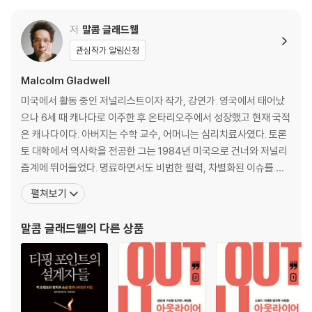
저
말콤 글래드웰
관심작가 알림신청
Malcolm Gladwell
미국에서 활동 중인 저널리스트이자 작가, 강연가. 영국에서 태어났
으나 6세 때 캐나다로 이주한 후 온타리오주에서 성장했고 현재 국적
은 캐나다이다. 아버지는 수학 교수, 어머니는 심리치료사였다. 토론
토 대학에서 역사학을 전공한 그는 1984년 미국으로 건너와 저널리
즘계에 뛰어들었다. 명료하면서도 비범한 필력, 차별화된 이슈를 고
르는 탁월한 감각으로 《워싱턴 포스트》에 입성한 후 1996년에는 ‘문
펼쳐보기
학적 저널리즘의 최고봉’이라 할 수 있는 《더 뉴요커》로 자리를 옮겨
활동했다. 《더 뉴요커》에서 그는 그동안 밝혀지지 않았던 세상의 다
말콤 글래드웰
의 다른 상품
양한 패턴과 행동 양식, 심리적 아이디어로 가득 찬