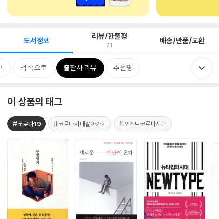
리뷰/한줄평
도서정보
배송/반품/교환
21
보
책 속으로
출판사 리뷰
추천평
이 상품의 태그
#코로나19
#코로나시대살아가기
#포스트코로나시대