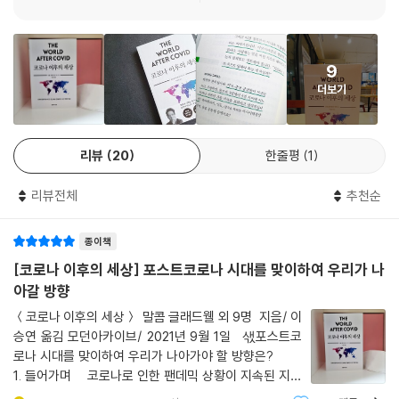
인구의 3퍼센트가량이 사망했습니다.”
--- p.145
코로나가 우리 정치, 사회, 문화에 준 충격과 그 의미를 묻는 질문에 말콤
글래드웰은 농구와 축구에 비유해 설명했다. 농구는 카와이 레너드 같은
9
“이번 팬데믹은 글로벌 규모의 사건이라서 기존 글로벌 기업이 거대 단일
스타플레이어의 기량에 따라 승패가 좌우되는 반면, 축구는 가장 뒤처진
더보기
기업으로 바뀌는 추세를 재촉했습니다. 구글은 검색을, 페이스북은 소셜미
선수, 즉 ‘구멍’의 기량으로 승패가 좌우되는 ‘약한 고리’ 스포츠이며, 코로
디어를, 아마존은 상거래를 소유하고 있습니다. 이번 팬데믹에서 우리 사
나 상황이 전형적인 약한 고리 위기라는 것이었다. 그러면서 고급 의료 기
회가 돌아가게 하려면 이런 기업들이 절실히 필요하다는 점이 알려졌습니
술과 인력 양성에 집중하던 기존의 정책에서 벗어나 간호사나 간호조무사
리뷰
20
한줄평
1
다. 이로써 기업의 힘은 더욱 공고해지고, 규제 기관이 이들을 제어하려는
같은 기본 인력 충원이 우선시 되어야 하며, 사회적으로도 ‘약한 고리’에 해
의지나 능력은 저하되었습니다.”
당하는 취약 계층에 예산을 투입하고 관심을 쏟아야 한다고 주장했다.
리뷰전체
추천순
--- p.178
『인간의 품격』의 저자 데이비드 브룩스는 “이미 갈라진 산골짜기에 이제
“전 세계에서 잘해온 나라를 살펴보면 엄격한 나라들입니다. 그리고 그만
종이책
빗물이 뿌려지고 있다”라며 팬데믹이 빈부격차와 흑백갈등으로 인한 사회
큼 잘하지 못하고 있는 나라는 보다 느슨합니다. 제가 보기에 이 차이의 주
[코로나 이후의 세상] 포스트코로나 시대를 맞이하여 우리가 나
적 위기가 진행 중이던 미국에 지워지지 않는 상처를 남길 것으로 봤다. 그
요 척도는 사회적 신뢰입니다. 정부를 신뢰하나요? 주변 사람을 신뢰하나
아갈 방향
런 브룩스가 제시한 키워드는 ‘안전’이었다. “어떻게 하면 내가 안전해질
요? 미국, 이탈리아, 스페인 같은 느슨한 나라는 힘겨운 투쟁을 벌여왔습
수 있을까?”라는 질문이 쏟아지는 상황에서 신자유주의 종주국인 미국에
＜코로나 이후의 세상＞ 말콤 글래드웰 외 9명 지음/ 이
니다. 다른 나라만큼 통합된 행동을 잘하지 못하니까요. 저는 문화가 결정
서도 정부가 사람들의 삶에 더 적극적으로 관여하길 원하는 분위기가 확대
승연 옮김 모던아카이브/ 2021년 9월 1일 샋포스트코
적이라고 생각하지는 않습니다. 느슨한 나라가 한국이 했던 일을 할 수도
로나 시대를 맞이하여 우리가 나아가야 할 방향은?
될 것으로 내다본 것이다.
있습니다. 하지만 그런 문화적 전환은 더 힘들겠죠.”
1. 들어가며 코로나로 인한 팬데믹 상황이 지속된 지도
--- p.213
2년이 되어간다. 처음에 많은 사람들은 이렇게 코로나가