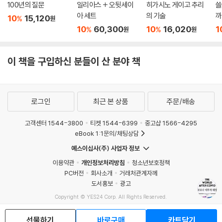
100년의 질문
일리아스 + 오뒷세이
히가시노 게이고 추리
쓸
아 세트
의 기술
까
10
15,120
%
원
10
60,300
10
16,020
1
%
%
원
원
이 책을 구입하신 분들이 산 분야 책
로그인
최근 본 상품
주문/배송
고객센터 1544-3800
티켓 1544-6399
중고샵 1566-4295
eBook 1:1문의/채팅상담
예스이십사(주) 사업자 정보
이용약관
개인정보처리방침
청소년보호정책
PC버전
회사소개
거래처관계자께
도서홍보
광고
Copyright © YES24 Corp. All Rights Reserved.
MATOM15
선물하기
바로구매
카트담기