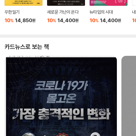
우한일기
새로운 가난이 온다
뉴타입의 시대
내
10
14,850
10
14,400
10
14,400
1
%
%
%
원
원
원
카드뉴스로 보는 책