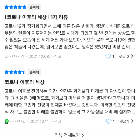
경쟁할 기회를 완전히 상실했습니다. 토냐 하딩 신드롬은 한 개인에게만
써야할지도 모른다. 그러다 이 책의 제목
다양한 시각을 가진 글로벌 인플루언서, 코로나 이후의 세상 진단
적용되는 게 아닐 수 있습니다. 크든 작든 기업이나 국가에도 적용될 수 있
종이책
어요. 저는 이 신드롬이 미국에서 미친 듯이 일어났다고 봅니다. 화웨이를
[코로나 이후의 세상] 1차 리뷰
대담자별 1시간에서 1시간 30분 정도 진행된 이 대담에서는 재택근무와
내세운 중국은 5G에서 미국보다 앞서 있습니다. 미국은 다른 나라가 자기
일자리 문제 같은 개인의 삶과 관련된 문제부터 가짜 뉴스, 의료 시스템, 미
코로나19가 장기화되면서 그에 따른 많은 변화가 생겼다. 비대면으로 대
들보다 앞서 있는 것을 보고 싶어 하지 않습니다. 그래서 화웨이의 무릎 위
중 관계, 기후 변화에 이르기까지 폭넓은 주제가 다뤄졌다. 진행자 러디어
부분의 일들이 이루어지는 언택트 시대가 되었고 몇 년 전에는 상상도 할
를 후려치는 겁니다.”
수 없었을 모습이 전 세계 어딜 가나 보인다. 작년과 올해 코로나19에 관한
드 그리피스는 대담 주요 내용을 정리해서 책으로 펴냈는데 그게 바로 이
--- p.280~281
많은 책들이 나왔는데, 읽어보면 좋겠다는 생각은 했었지만 막상 손이 가
책 『코로나 이후의 세상』이다. 코로나19 팬데믹이 벌어진 후 국내에서도
지 않아서 아직까지 한 번도 관련된 책을 읽어본 적이 없었다. 서평단 이벤
거시적 시각에서 사태를 진단하고 미래를 내다본 전문가들의 의견을 정리
c*******1
2021.10.08.
신고
1
댓글
0
트를 통해 판데
한 사례가 종종 있었다. 이 책 역시 그런 움직임의 일환이지만, 대담에 참가
한 사람들이 소셜미디어 영향력 면에서 압도적이고, 여성과 동성애자까지
종이책
포괄했으며, 주로 서양 지식인의 시각이지만 중국 전문가인 빅터 가오를
코로나 이후의 세상
포함시켜 드물게 중국 측 시각을 들어 볼 기회를 제공한다는 특징이 있다.
코로나 이후를 전망하는 인간 인간은 과거보다 미래를 더 관심있어 합니
또한 이 책이 뿌리를 둔 멍크 다이얼로그는 유행에 편승한 단발성 기획이
다. 그 비율은 3배 정도로, 과거보다 미래를 더 많이 생각한다고 합니다. 미
아니라 10년 이상 전통을 가진 멍크 디베이트라는 글로벌 이벤트에 뿌리
래에 대한 고민과 전망이 현재를 바꾼다는 것입니다. 이러한 인간의 전망
를 두고 있다는 점에서도 다른 기획과는 확실히 차별화된다.
적 사고는 불안한 미래를 불안하지 않도록 그 가능성을 대비 해 설계하는
능력이기도 합니다. 오직 인간만이 미래를 전망합니다. 이 능력이 없다면
r*****s
2021.10.11.
신고
1
댓글
1
인간도 그저
리뷰 전체보기