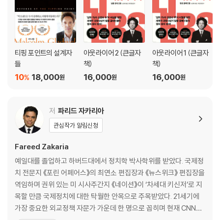
티핑 포인트의 설계자
아웃라이어 2 (큰글자
아웃라이어 1 (큰글자
들
책)
책)
10
18,000
16,000
16,000
%
원
원
원
저
파리드 자카리아
관심작가 알림신청
Fareed Zakaria
예일대를 졸업하고 하버드대에서 정치학 박사학위를 받았다. 국제정
치 전문지 《포린 어페어스》의 최연소 편집장과 《뉴스위크》 편집장을
역임하며 권위 있는 미 시사주간지 《네이션》이 ‘차세대 키신저’로 지
목할 만큼 국제정치에 대한 탁월한 안목으로 주목받았다. 21세기에
가장 중요한 외교정책 자문가 가운데 한 명으로 꼽히며 현재 CNN의
간판 국제정세 프로그램인 「파리드 자카리아 GPS」를 진행하고 있다.