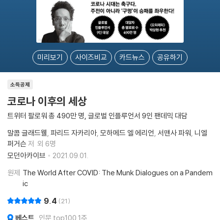
미리보기
사이즈비교
카드뉴스
공유하기
소득공제
코로나 이후의 세상
트위터 팔로워 총 490만 명, 글로벌 인플루언서 9인 팬데믹 대담
말콤 글래드웰
파리드 자카리아
모하메드 엘 에리언
서맨사 파워
니엘
퍼거슨
저
외 6명
모던아카이브
2021.09.01.
원제
The World After COVID: The Munk Dialogues on a Pandem
ic
9.4
21
베스트
인문 top100 1주