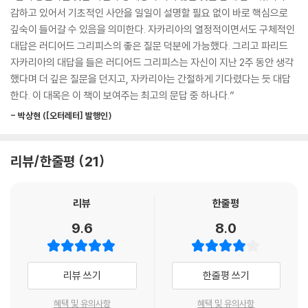
--- p.110
멍크 다이얼로그 첫 시즌은 2020년 4월 9일부터 6월 10일까지 약 두 달
감하고 있어서 기초적인 사안을 일일이 설명할 필요 없이 바로 핵심으로
간 진행되었다. 주제는 ’The World After Covid’ 즉, 코로나 이후의 세
깊숙이 들어갈 수 있음을 의미한다. 자카리아의 열정적이면서도 구체적인
“UN이 한물갔다고 말이야 쉽게 할 수 있지요, 하지만 조직을 새로 출범한
상. 대담은 라이브 스트리밍으로 진행되었고 이후 녹화 영상이 유튜브에
대답은 러디어드 그리피스의 좋은 질문 덕분에 가능했다. 그리고 파리드
다 한들, 미국과 중국이 전 세계에서 가장 강력한 두 나라라는 현실에서 벗
공개되어 누적 100만 회에 가까운 조회수를 기록할 정도로 관심을 모았다.
자카리아의 대답을 들은 러디어드 그리피스는 자신이 지난 2주 동안 생각
어나게 될까요? 전 세계가 어떤 위협에 대비해 정치적으로 집결하거나 자
『타인의 해석』 『티핑 포인트』 로 유명한 말콤 글래드웰을 시작으로, 하버
했다며 더 깊은 질문을 던지고, 자카리아는 간절하게 기다렸다는 듯 대답
원을 공급하는 정도를, 이 두 나라가 좌지우지할 겁니다. 이들이 UN이라는
드대 정치학 박사 출신의 CNN 방송 진행자 파리드 자카리아, 세계 최대 채
한다. 이 대목은 이 책이 보여주는 최고의 문답 중 하나다.”
이름의 건물에서 일하고 있든, 아니면 ‘21세기의 중심21st Century Cen
권운용회사인 핌코의 CEO 출신으로 기업 경제 고문인 모하메드 엘 에리
tral’이라는 이름의 건물에서 일하고 있든, 그와는 아무 상관 없는 일입니
- 박상현 ([오터레터] 발행인)
언, 오바마 정부 UN대사이자 바이든 정부 국제개발처 처장인 서맨사 파
다. 유명 외교관이었던 리처드 홀브룩은 이런 말을 했지요. 어떤 위기에 대
워, 옥스퍼드대 박사로 『금융의 지배』를 쓴 영국 역사학자 니얼 퍼거슨,
해 유엔을 비난하는 건 뉴욕 닉스 농구팀 경기가 형편없었다고 메디슨 스
“실리콘밸리가 가장 두려워하는 동시에 선호하는 저널리스트”인 카라 스
리뷰/한줄평
21
퀘어 가든 농구장을 비난하는 거나 마찬가지라고요. 어떤 면에서는 사람들
위셔, 빌 게이츠 선정 ‘올해의 책’인 『인간의 품격』을 쓴 데이비드 브룩스,
이 건물을 비난하고 있는 셈입니다.”
정치 컨설팅 싱크탱크인 유라시아 그룹 회장 이안 브레머, 덩샤오핑의 통
--- p.137
리뷰
한줄평
역사로 유명한 중국 문제 전문가 빅터 가오가 참여했다. 대담자들은 미국,
영국, 캐나다, 중국 등 4개국 출신으로, 정치·경제· 역사등 각 분야 전문가
9.6
8.0
“추정컨대 인류의 약 3분의 1이 실제로 몰살된 팬데믹이 역사상 두 차례
인 동시에 중국인 빅터 가오를 제외하면 트위터로 매우 활발히 대중과 소
있었습니다. 그중 하나가 로마 제국 시대의 유스티니아누스 페스트고, 다
통하는 명사들이다. 특히 카라 스위셔는 143만 명, 파리드 자카리아 102
른 하나는 물론 14세기 중반의 흑사병이었습니다. 대참사 정도까지는 가
만 명에 달하는 등 대담자 8명의 팔로워 수를 합하면 490만 명에 달한다.
리뷰 쓰기
한줄평 쓰기
지 않았어도 정말 정말 거대한 대규모 팬데믹이 몇 번 더 있었습니다. 그중
가장 최근이 100년 전 1918~1919년의 유행성 독감이었지요. 그때 세계
코로나 시대는 축구다
혜택 및 유의사항
혜택 및 유의사항