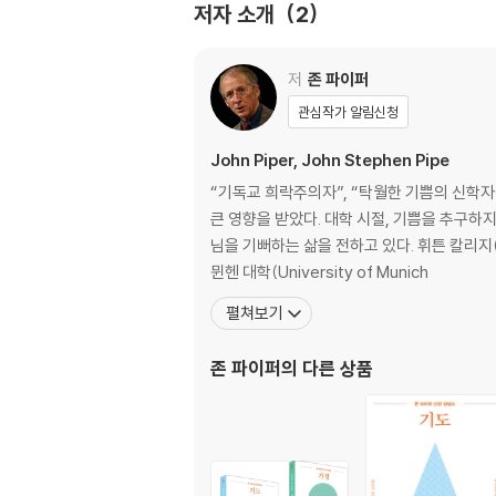
저자 소개
2
초월적이고, 무한한 가치 / 초월자이시나 고독하
바이러스와 어떤 관계가 있을까
저
존 파이퍼
4장 모든 것을 다스리시는 주권자
관심작가 알림신청
하나님은 자신이 원하는 일을 하신다 / 모든 것
John Piper, John Stephen Pipe
5장 하나님의 통치의 달콤함
“기독교 희락주의자”, “탁월한 기쁨의 신학
하나님을 보좌에서 끌어내리는 것은 좋은 소식이 
큰 영향을 받았다. 대학 시절, 기쁨을 추구하
머리털까지 주관하신다 / 나의 일이 끝날 때까지
님을 기뻐하는 삶을 전하고 있다. 휘튼 칼리지(Wheaton College)에서 문학과 철학을 전공했고, 풀러 신학교(Fuller Theological Seminary)에서 신학 학사 학위를,
뮌헨 대학(University of Munich
2부 하나님은 코로나 바이러스를 통해 무엇을 
펼쳐보기
2부를 시작하는 글 : 보는 것과 가리키는 것
존 파이퍼
의 다른 상품
인생을 의지하지 말라 / 헤아리지 못할 하나님의 길
6장 끔찍한 도덕적 현실을 그림처럼 보여줌
황폐함은 심판이다 / 하나님의 자녀들마저 심판 아