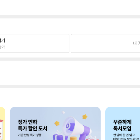
팔기
내 
불가