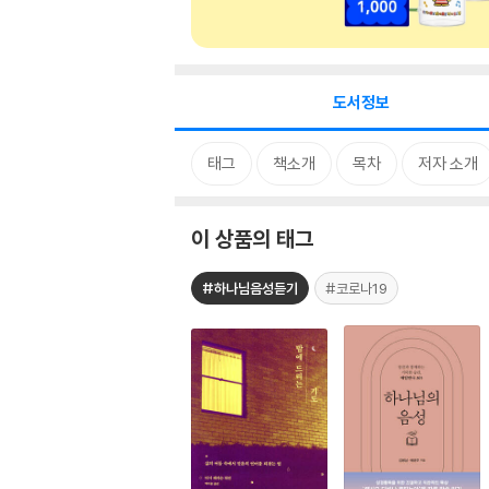
도서정보
태그
책소개
목차
저자 소개
이 상품의 태그
#하나님음성듣기
#코로나19