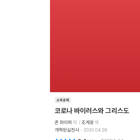
소득공제
코로나 바이러스와 그리스도
존 파이퍼
저
조계광
역
개혁된실천사
2020.04.28.