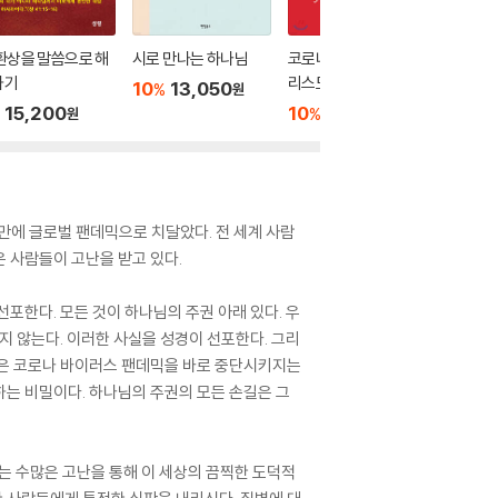
환상을 말씀으로 해
시로 만나는 하나님
코로나 바이러스와 그
하느님의
하기
리스도
10
13,050
10
1
%
%
원
15,200
10
5,400
%
원
원
달만에 글로벌 팬데믹으로 치달았다. 전 세계 사람
은 사람들이 고난을 받고 있다.
포한다. 모든 것이 하나님의 주권 아래 있다. 우
지 않는다. 이러한 사실을 성경이 선포한다. 그리
님은 코로나 바이러스 팬데믹을 바로 중단시키지는
는 비밀이다. 하나님의 주권의 모든 손길은 그
는 수많은 고난을 통해 이 세상의 끔찍한 도덕적