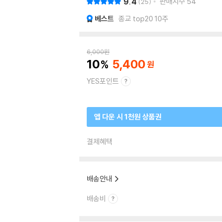
9.4
판매지수
54
25
베스트
종교 top20 10주
6,000
원
10
5,400
YES포인트
앱 다운 시 1천원 상품권
결제혜택
배송안내
배송비