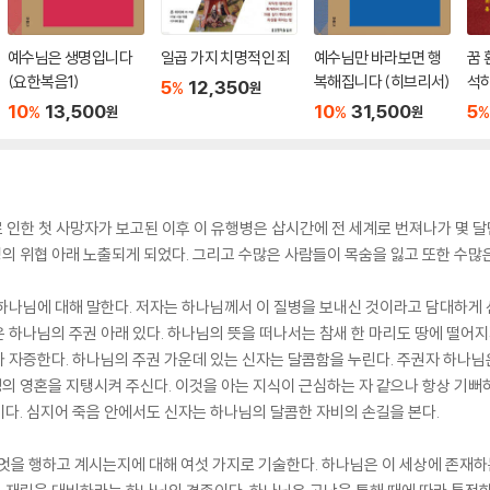
예수님은 생명입니다
일곱 가지 치명적인 죄
예수님만 바라보면 행
꿈 
(요한복음1)
복해집니다 (히브리서)
석
5
12,350
%
원
10
13,500
10
31,500
5
%
%
%
원
원
로 인한 첫 사망자가 보고된 이후 이 유행병은 삽시간에 전 세계로 번져나가 몇 
명의 위협 아래 노출되게 되었다. 그리고 수많은 사람들이 목숨을 잃고 또한 수많
나님에 대해 말한다. 저자는 하나님께서 이 질병을 보내신 것이라고 담대하게 선
 하나님의 주권 아래 있다. 하나님의 뜻을 떠나서는 참새 한 마리도 땅에 떨어지
가 자증한다. 하나님의 주권 가운데 있는 신자는 달콤함을 누린다. 주권자 하나
 영혼을 지탱시켜 주신다. 이것을 아는 지식이 근심하는 자 같으나 항상 기뻐하
다. 심지어 죽음 안에서도 신자는 하나님의 달콤한 자비의 손길을 본다.
을 행하고 계시는지에 대해 여섯 가지로 기술한다. 하나님은 이 세상에 존재하