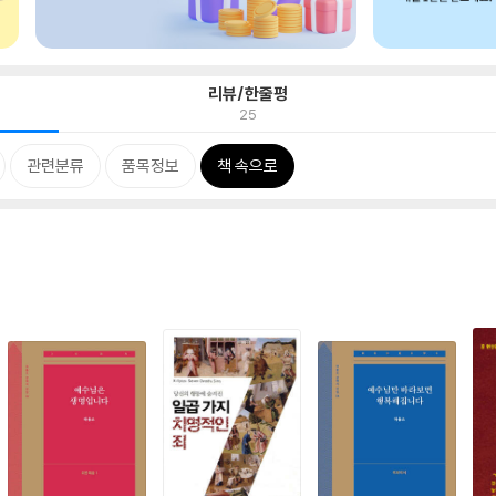
리뷰/한줄평
25
관련분류
품목정보
책 속으로