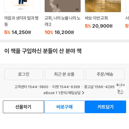
자기들의 생각과 추측과 짐작으로 하나님의 뜻을 놓쳤다. 그러나 감사하게
도 하나님의 기록된 말씀을 통해 이들이 하나님의 음성을 듣고 올바르게
가게 되었다. 그리고 가는 도중에 그 별을 다시 만나 인도함을 받았다.
마음과 생각과 말과 행
교회, 나의 눈물 나의 노
바보 이반 교회
사
동
래 2
5
20,900
5
%
원
아기 예수를 만났을 때 이들은 깨달은 바가 많았을 것이다. 자신들의 추측
5
14,250
10
16,200
%
%
원
원
과 짐작이 얼마나 잘못되었는지를 알았을 것이다. 별을 따라 끝까지 가지
않은 점, 왕이 난 곳이 예루살렘이 아니라 작은 마을 베들레헴인 점, 그리스
이 책을 구입하신 분들이 산 분야 책
도는 유대인의 왕이 아니라 온 세상의 왕인 점 등. 그리고 비록 실수했으나
하나님께서 이들의 마음을 아시고 말씀으로 교정시키시고 목적지까지 이
끄셨다는 것도.
로그인
최근 본 상품
주문/배송
하나님의 말씀을 통해 그분의 음성을 듣고 순종하는 삶은 정말 귀하다. 박
사들은 말씀을 통해 주의 음성을 듣고 순종함으로 예수 그리스도를 만나는
고객센터 1544-3800
티켓 1544-6399
중고샵 1566-4295
eBook 1:1문의/채팅상담
영광, 그분께 경배드리는 특권을 가졌다. 그러나 말씀을 전공하는 서기관
들은 이를 누리지 못했다.
예스이십사(주) 사업자 정보
선물하기
바로구매
카트담기
이용약관
개인정보처리방침
청소년보호정책
나는 어릴 때부터 예수님을 믿고 따랐고, 성경을 읽고 기도하기를 좋아했
PC버전
회사소개
거래처관계자께
다. 청소년 때, 나 자신을 예수 그리스도께 드렸다. 그분의 뜻을 따라 살기
도서홍보
광고
로 결정했다. 그렇게 사는 게 어떤 것인지 알고자 몇몇 멘토들에게 도움을