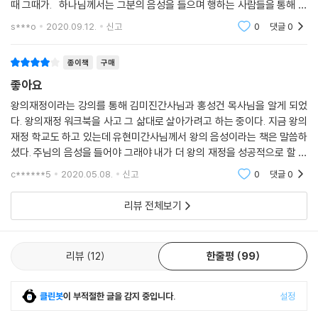
해 전반적인 내용을 담은 완벽한 영적 생활 지침서이다.
때 그때가. 하나님께서는 그분의 음성을 들으며 행하는 사람들을 통해 방
황하고, 낙심하고, 침체에 빠진 사람들을 살 길로 이끄신다. 주님께서 우
s***o
2020.09.12.
신고
0
댓글
0
리에게 음
어떻게 하면 하나님의 음성을 들을 수 있을까?
종이책
구매
어디로 가야 할지 무엇을 해야 할지 막막한 이들에게
좋아요
명확하고 세밀하게 들려오는 하나님 음성 듣기의 실재
왕의재정이라는 강의를 통해 김미진간사님과 홍성건 목사님을 알게 되었
다. 왕의재정 워크북을 사고 그 삶대로 살아가려고 하는 중이다. 지금 왕의
동방박사들은 하나님의 말씀을 통해 그분의 음성을 듣고 예루살렘에서 베
재정 학교도 하고 있는데 유현미간사님께서 왕의 음성이라는 책은 말씀하
들레헴으로 향했다. 그리고 중간에 실수로 잃었던 별을 보게 되어 다시 그
셨다. 주님의 음성을 들어야 그래야 내가 더 왕의 재정을 성공적으로 할 수
별의 인도함을 받는다.
있겠단 생각이 들었다. 주의 음성을 듣고 주의 뜻때로 살고 싶다. 주님이 말
아기 예수를 만났을 때 이들은 깨달은 바가 많았을 것이다. 자신들의 추측
c******5
2020.05.08.
신고
0
댓글
0
씀하신대로
과 짐작이 얼마나 잘못되었는지를 알았을 것이다. 별을 따라 끝까지 가지
리뷰 전체보기
않은 점, 왕이 난 곳이 예루살렘이 아니라 작은 마을 베들레헴인 점, 그리스
도는 유대인의 왕이 아니라 온 세상의 왕인 점 등.
하나님의 말씀을 통해 그분의 음성을 듣고 순종하는 삶은 정말 귀하다. 동
리뷰
12
한줄평
99
방박사들은 말씀을 통해 주의 음성을 듣고 순종함으로 예수 그리스도를 만
나는 영광, 그분께 경배드리는 특권을 가졌다.
_ 홍성건(저자 서문에서)
클린봇
이 부적절한 글을 감지 중입니다.
설정