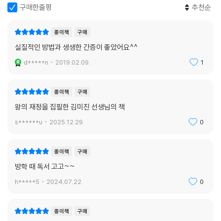
나는 완전히 길을 잃었다. 어디로 가야 할지, 무엇을 해야 할지, 누구를 만
구매한줄평
추천순
나야 할지 모른 채 캄캄한 터널에 갇혀버렸다. 재물은 몽땅 없어졌고, 사람
들과 친구들은 나를 떠났다. 나도 나를 신뢰하지 못하는 지경에 이르렀다.
종이책
구매
내가 가장 힘들고 고독했던 순간은 혼자서 결정해야 할 때였다. 미래에 대
실질적인 방법과 생생한 간증이 좋았어요^^
한 큰 부담감이 나를 짓눌렀다. 그런데 하나님의 음성을 들으며 결정하기
d*****n
2019.02.09.
1
시작하면서 자유하게 되었다.
_ 김미진(저자 서문에서)
종이책
구매
[저자 서문 - 홍성건]
왕의 재정을 집필한 김미진 선생님의 책
하나님의 음성을 듣고 순종하는 삶으로의 초대
s******u
2025.12.29.
0
동방박사들은 동방에서부터 예루살렘을 거쳐 베들레헴에 와서 아기 예수
께 경배하고 돌아갔다. 이들이 말한 ‘동방’은 메디아(Media), 바사 제국에
종이책
구매
속한 곳(지금의 인도나 이란 북동부)으로 짐작된다. 이들이 하나님의 인도
방학 때 독서 고고~~
하심을 받아 예수께 경배하는 과정이 흥미롭다.
h*****5
2024.07.22.
0
어느 날, 이들이 큰 별을 보게 되었다. 어떤 별을 보았는지는 확실히 알 수
없다. BC 11년경에 핼리 혜성(Halley’s Comet)이 찬란한 빛을 내며 하
종이책
구매
늘을 가로질러 지나갔다. BC 7년경에는 밝게 빛나는 토성과 목성의 결합