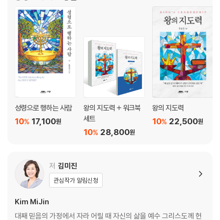
립했다. 저서로 《왕의 말씀》, 《쉐마 말씀학교》(구약·신약
하나님과 친밀감을 가지라
PART 3 하나님은 우리에게
어떻게 말씀하시는가
chapter 4 기록된 말씀을 통해 말씀하신다
하나님께서 말씀하시는 길
하나님의 음성의 특징
성령으로 행하는 사람
왕의 지도력 + 워크북
왕의 지도력
로고스와 레마
세트
10
17,100
10
22,500
%
%
원
원
부자와 나사로
10
28,800
%
원
말씀과 성령
성경을 통해 하나님의 음성을 들으려면
저
김미진
chapter 5 말씀 묵상을 통해 말씀하신다
관심작가 알림신청
하나님의 음성을 듣는 길 - 말씀 묵상
생각을 새롭게 하라
Kim MiJin
말씀 묵상은 어떻게 하는가
대째 믿음의 가정에서 자라 어릴 때 자신의 삶을 예수 그리스도께 헌