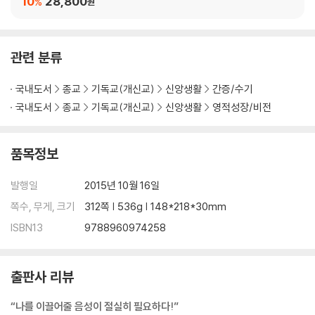
10
28,800
%
원
예수 그리스도를 주인으로 모셔라
겸손으로 행하라
하나님을 경외하라
관련 분류
깨끗한 마음을 가지라
국내도서
종교
기독교(개신교)
신앙생활
간증/수기
chapter 9 하나님의 음성을 듣기 위한 준비(2)
국내도서
종교
기독교(개신교)
신앙생활
영적성장/비전
믿음으로 행하라
영적 전쟁을 하라
기다리며 들으라
품목정보
듣는 연습을 하라
발행일
2015년 10월 16일
쪽수, 무게, 크기
312쪽 | 536g | 148*218*30mm
부록
ISBN13
9788960974258
하나님의 음성을 들을 때 일어나는 결과
하나님의 음성을 들음에 있어 가져야 할 원칙
출판사 리뷰
“나를 이끌어줄 음성이 절실히 필요하다!”