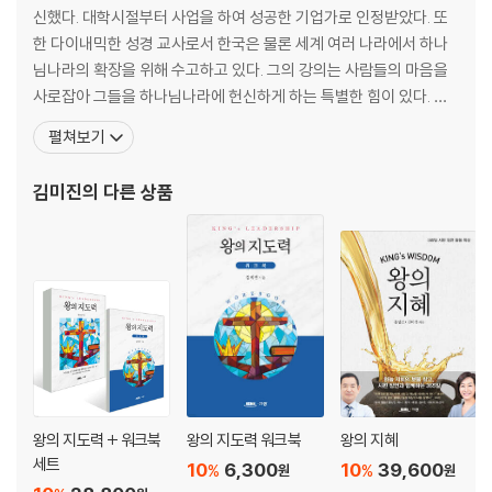
신했다. 대학시절부터 사업을 하여 성공한 기업가로 인정받았다. 또
chapter 6 제2차적인 방법으로 말씀하신다(1)
한 다이내믹한 성경 교사로서 한국은 물론 세계 여러 나라에서 하나
- 성령의 내적 증거와 내적 음성
님나라의 확장을 위해 수고하고 있다. 그의 강의는 사람들의 마음을
하나님의 음성은 분별해야 한다
사로잡아 그들을 하나님나라에 헌신하게 하는 특별한 힘이 있다. 그
성령의 내적 증거
는 성경적 재정 원칙과 충성 훈련의 기반 위에서 ‘믿음으로 사는 삶’,
펼쳐보기
성령의 내적 음성
‘청지기의 삶’, ‘단순한 삶’ 훈련하기를 강의한다. 하나님께서 만들어
성령의 인도함을 받으라
가시는 거룩한 부자인 성부, 하나님나라를 위해 스스로 가난하기로
김미진
의 다른 상품
결정한 성빈으로서의 삶을 실제적으로 훈련시키는 그의
chapter 7 제2차적인 방법으로 말씀하신다(2)
- 성령의 외적 증거와 외적 음성
성령의 외적 증거
성령의 외적 음성
하나님의 음성을 듣는 삶 - 아브라함의 경우
PART 4 하나님의 음성을 들으려면
어떤 준비가 필요한가
왕의 지도력 + 워크북
왕의 지도력 워크북
왕의 지혜
세트
10
6,300
10
39,600
%
%
원
원
chapter 8 하나님의 음성을 듣기 위한 준비(1)