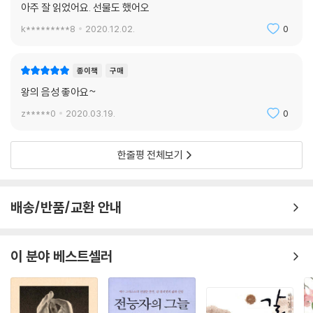
아주 잘 읽었어요. 선물도 했어오
이 있었다. BC 5?2년에는 비정상적인 천문학적 현상이 있었다. 이때 고대
k*********8
2020.12.02.
0
이집트력의 ‘메소리’(Mesori)라는 달의 첫날에 천랑성(天狼星, 항성 중
에서 광도가 가장 강한 별)인 시리우스(Sirius)가 태양과 함께 떠서 매우
찬란히 빛났다. 지금 메소리 성좌(星座)는 ‘왕자의 탄생’을 의미한다. 당시
종이책
구매
의 점성가들은 이런 별의 출몰이 위대한 왕의 탄생을 의미한다고 보았다.
왕의 음성 좋아요~
박사들은 별을 보면서 이 세상에 큰 왕이 오심인 줄 알았다. 그래서 별을 따
z*****0
2020.03.19.
0
라 예루살렘이 있는 팔레스타인까지 갔다. 그런데 왜 이들이 엉뚱하게 베
들레헴으로 가지 않고 예루살렘으로 갔을까? 태어날 왕이 당연히 왕궁에
있을 거라고 짐작했기 때문이다.
한줄평 전체보기
박사들은 “유대인의 왕으로 나신 이가 어디 계시냐? 우리가 동방에서 그
의 별을 보고 그에게 경배하러 왔노라”(마 2:2)라고 말했다. 헤롯 왕과 온
배송/반품/교환 안내
예루살렘이 이들의 말을 듣고 소동했다. “소동한다”라는 것은 ?“삶의 터
전이 뒤흔들려 혼란에 빠진다”라는 뜻이다.
이 분야 베스트셀러
박사들의 말을 들은 헤롯은 즉시 대제사장들과 서기관들을 불렀다(서기관
들은 성경과 율법의 전문가들이다). 그들에게 하나님의 말씀에 그리스도
가 어디서 나실 거라고 하셨는지 물었다. 헤롯은 하나님의 말씀으로 시작