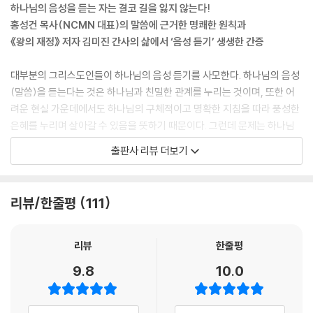
하나님의 음성을 듣는 자는 결코 길을 잃지 않는다!
홍성건 목사(NCMN 대표)의 말씀에 근거한 명쾌한 원칙과
《왕의 재정》 저자 김미진 간사의 삶에서 ‘음성 듣기’ 생생한 간증
대부분의 그리스도인들이 하나님의 음성 듣기를 사모한다. 하나님의 음성
(말씀)을 듣는다는 것은 하나님과 친밀한 관계를 누리는 것이며, 또한 어
려운 현실 가운데에서도 하나님의 구체적이고 명확한 지침을 따라 풍성한
은혜를 누리며 살아갈 수 있음을 뜻하기 때문이다. 그런데 문제는 하나님
의 음성은 어떻게 듣는 것이고 그것을 어떻게 분별할 수 있느냐 하는 것이
출판사 리뷰 더보기
다. 만약 하나님의 음성을 듣는 것에 대한 성경적 원리뿐 아니라 그 실제적
인 사례까지 함께 볼 수 있다면 하나님의 음성, 즉 왕의 음성을 듣는 삶을
살아가는 데 큰 도움이 될 것이다.
리뷰/한줄평
111
그런 점에서 탁월한 성경 교사인 홍성건 목사가 베스트셀러 [왕의 재정]으
로 널리 알려진 김미진 간사와 더불어 공저한 이 책 [왕의 음성]은 성경적
리뷰
한줄평
으로 가장 명쾌하면서도 실제적인 책이다. 오랜 세월 ‘하나님의 음성 듣
9.8
10.0
기’에 대해 강의를 해온 홍성건 목사의 성경적 가르침과 더불어, 그 지침을
따라 삶에서 생생하게 음성 듣기를 체험해온 김미진 간사의 간증 사례가
합쳐진 책이기 때문이다.