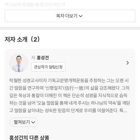
하나님의 음성을 왜 듣고자 하는가
목차 더보기
chapter 2 말씀하시는 하나님
하나님은 지금도 말씀하시는가
하나님의 음성을 듣는 게 가능한가
저자 소개
2
하나님과 관계 - 일방적인가, 쌍방적인가
나도 하나님의 음성을 들을 수 있는가
하나님의 음성을 듣는 삶 - 사무엘의 경우
저
홍성건
관심작가 알림신청
PART 2 하나님은 우리가
탁월한 성경교사이자 기독교문명개혁운동을 주창하는 그는 오랜 시
그분의 음성을 듣기 원하신다
간 말씀을 연구하며 ‘신행일치’(信行一致)의 삶을 강조해왔다. 그의
깊은 묵상과 통찰이 더해진 이 책은 단순히 성경을 지식적으로 습득
chapter 3 하나님의 초대장
하는 것을 넘어 ‘오늘 말씀을 통해 내게 주시는 하나님의 약속’을 깨닫
너희는 내게 나아와 들으라
고 말씀을 살아내는 성숙한 믿음의 단계로 우리를 이끌어준다. 특히
하나님의 음성을 듣는 삶을 살 때
시편과 잠언 말씀 묵상을 통해 성경 전체를 꿰뚫는 하나님의 역사와
펼쳐보기
하나님의 음성을 듣기 위해 대가를 지불해야 한다
헤세드의 사랑을 알게 해준다. 서강대학교와 장로회신학대학원을 졸
‘사라’는 무슨 의미인가
업, 윌리엄캐리대학에서 박사학위를 받았고, 2012년에 NCMN을 설
홍성건
의 다른 상품
세븐업(7up)