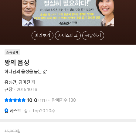
미리보기
사이즈비교
공유하기
소득공제
왕의 음성
하나님의 음성을 듣는 삶
홍성건
김미진
저
규장
2015.10.16.
10.0
판매지수
138
111
베스트
종교 top20 20주
15,000
원