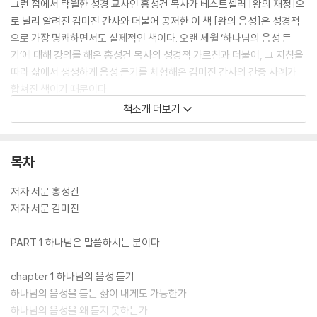
그런 점에서 탁월한 성경 교사인 홍성건 목사가 베스트셀러 [왕의 재정]으
로 널리 알려진 김미진 간사와 더불어 공저한 이 책 [왕의 음성]은 성경적
으로 가장 명쾌하면서도 실제적인 책이다. 오랜 세월 ‘하나님의 음성 듣
기’에 대해 강의를 해온 홍성건 목사의 성경적 가르침과 더불어, 그 지침을
따라 삶에서 생생하게 음성 듣기를 체험해온 김미진 간사의 간증 사례가
합쳐진 책이기 때문이다.
책소개 더보기
이 책은 하나님의 음성이란 무엇인지, 하나님은 어떻게 우리에게 말씀하시
는지, 우리는 무엇을 준비해야 하는지 등등 하나님의 음성을 듣는 삶에 관
해 전반적인 내용을 담은 완벽한 영적 생활 지침서이다.
목차
저자 서문 홍성건
저자 서문 김미진
PART 1 하나님은 말씀하시는 분이다
chapter 1 하나님의 음성 듣기
하나님의 음성을 듣는 삶이 내게도 가능한가
하나님의 음성을 왜 듣지 못하는가