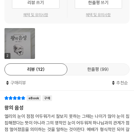
리뷰 쓰기
한줄평 쓰기
‘저자들’은 우선 하나님의 음성을 듣는다는 것은 은혜라고 말한다. 다른 사
혜택 및 유의사항
혜택 및 유의사항
람보다 더 의롭거나 더 믿음이 좋아서 듣는 것이 아니다. 하나님의 음성은
그리스도인이라면 누구나 들을 수 있다. 하나님은 우리와 교제하시기 위해
우리를 그분의 형상대로 지으셨고, 그분의 음성을 들을 수 있는 ‘기능’을 누
구에게나 주셨기 때문이다.
하나님이 우리에게 말씀하시려는 이유는 우리에게 은혜를 베푸시기 위함
2
인데, 문제는 우리가 하나님 앞에서 기다리지도 않고 자기 일에 바빠 하나
리뷰
12
한줄평
99
님을 만나는 데 관심이 없는 것이다. 주께 귀 기울이지도 않고 주 앞에 나와
말씀하시기를 기다리지도 기대하지도 않는데 어떻게 ‘왕의 음성’을 들을
구매리뷰
추천순
수 있겠는가? 우리에게 은혜와 긍휼을 주시려고 우리를 기다리시는 하나
님 아버지, 그 아버지의 놀라운 은혜와 긍휼을 경험하려고 그 앞에 나아가
eBook
구매
기다리는 우리, 이 두 기다림이 만나면 하나님의 음성을 듣게 되며 놀라운
일이 일어난다고 저자들은 말한다.
왕의 음성
엘리의 눈이 점점 어두워가서 잘보지 못하는 그때는 나이가 많아 눈이 침
이 책은 하나님의 음성이란 무엇인지, 하나님은 어떻게 우리에게 말씀하시
침해졌다는 뜻이 아니라 그의 영적인 눈이 어두워져 하나님과의 관계가 점
는지, 우리는 무엇을 준비해야 하는지 등등 하나님의 음성을 듣는 삶에 관
점 멀어졌음을 의미하는 것을 말하는 것이란다. 예배가 형식적인 되어 갈