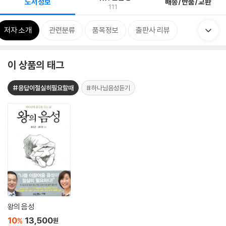
도서정보
배송/반품/교환
111
저자 소개
관련분류
품목정보
출판사 리뷰
이 상품의 태그
#응답이절실히필요할때
#하나님음성듣기
왕의 음성
10
13,500
%
원