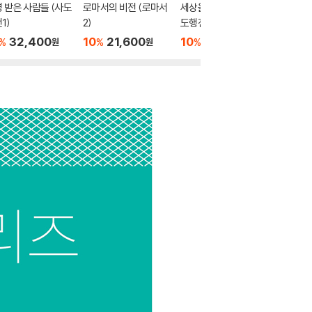
 받은 사람들 (사도
로마서의 비전 (로마서
세상을 바꾼 사람들 (사
예수님은
1)
2)
도행전3)
(요한복
32,400
10
21,600
10
27,900
10
1
%
%
%
%
원
원
원