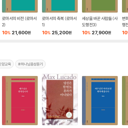
로마서의 비전 (로마서
로마서의 축복 (로마서
세상을 바꾼 사람들 (사
변화
2)
1)
도행전3)
행전
10
21,600
10
25,200
10
27,900
10
%
%
%
원
원
원
신앙교육
#하나님음성듣기