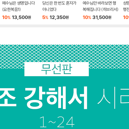
예수님은 생명입니다
당신은 한 번도 혼자가
예수님만 바라보면 행
성령
(요한복음1)
아니었다
복해집니다 (히브리서)
행전
10
13,500
5
12,350
10
31,500
10
%
%
%
원
원
원