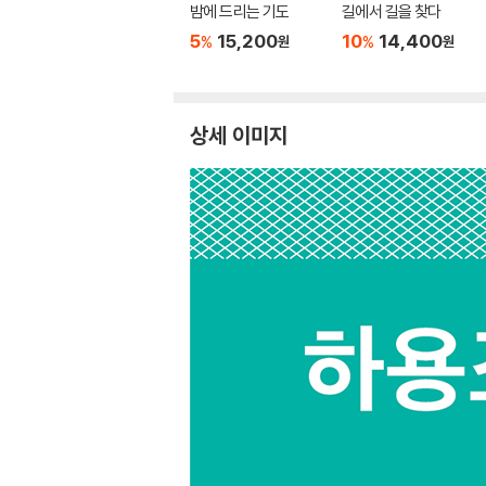
밤에 드리는 기도
길에서 길을 찾다
5
15,200
10
14,400
%
%
원
원
상세 이미지