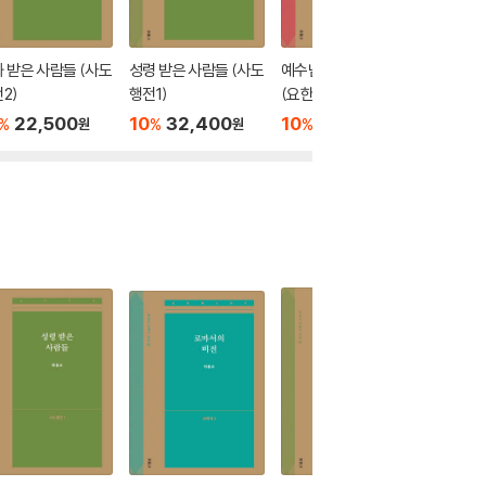
 받은 사람들 (사도
성령 받은 사람들 (사도
예수님은 승리입니다
예수님은
2)
행전1)
(요한복음5)
(요한복
22,500
10
32,400
10
9,900
10
1
%
%
%
%
원
원
원