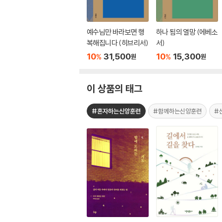
예수님만 바라보면 행
하나 됨의 열망 (에베소
복해집니다 (히브리서)
서)
10
31,500
10
15,300
%
%
원
원
이 상품의 태그
#혼자하는신앙훈련
#함께하는신앙훈련
#