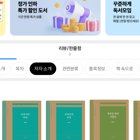
리뷰/한줄평
0
소개
목차
저자 소개
관련분류
품목정보
책 속으로