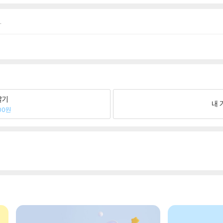
.
팔기
내 
00원