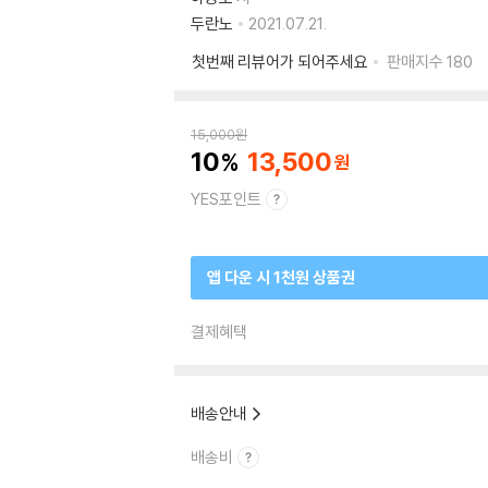
두란노
2021.07.21.
첫번째 리뷰어가 되어주세요
판매지수
180
15,000
원
10
13,500
YES포인트
앱 다운 시 1천원 상품권
결제혜택
배송안내
배송비