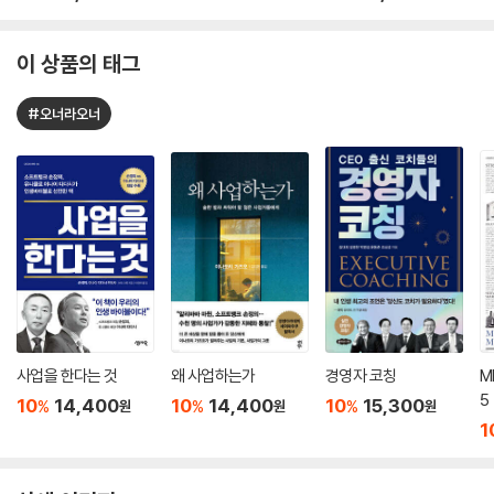
이 상품의 태그
#오너라오너
사업을 한다는 것
왜 사업하는가
경영자 코칭
M
5
10
14,400
10
14,400
10
15,300
%
%
%
원
원
원
1