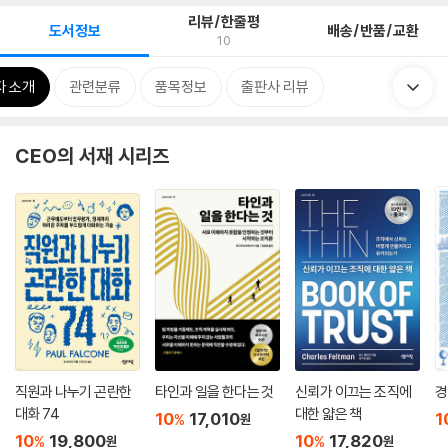
리뷰/한줄평
도서정보
배송/반품/교환
10
자 소개
관련분류
품목정보
출판사 리뷰
CEO의 서재 시리즈
직원과 나누기 곤란한
타인과 일을 한다는 것
신뢰가 이끄는 조직에
경
대화 74
대한 얇은 책
10
17,010
1
%
원
10
19,800
10
17,820
%
%
원
원