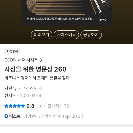
미리보기
사이즈비교
공유하기
소득공제
CEO의 서재 시리즈
사장을 위한 명문장 260
비즈니스 명저에서 문제의 본질을 찾다
시란 유
저
김진연
역
센시오
2021.02.26.
9.8
판매지수
72
10
베스트
경영관리/전략/경영학 top100 3주