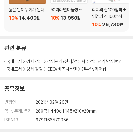
23. 리더의 가장 중요한 업무는 리더를 만들어내는 일이다 _《경영의 미
짧은 말이 무기가 된다
50이라면 마음청소
리더의 신 100법칙 +
래》
영업의 신 100법칙
24. 장군이 유능하고 주군이 간섭하지 않으면 승리한다 _《손자병법》
10
14,400
10
13,950
%
%
원
원
10
26,730
25. 다른 사람을 가르쳐 선을 행하게 할 때는 그 사람이 이를 받아들일 수
%
원
있는지를 생각해야 한다 _《채근담》
26. 사람은 사소한 모욕을 당하면 보복하려 하지만, 엄청난 모욕을 당하면
감히 보복할 엄두를 내지 못한다 _《군주론》
관련 분류
27. 위대한 리더는 자존심의 대상을 자기 자신이 아닌 위대한 기업을 만든
다는 크나큰 목표에 둔다 _《좋은 기업을 넘어 위대한 기업으로》
국내도서
경제 경영
경영관리/전략/경영학
경영전략/경영혁신
28. 힘과 우월성을 추구하는 사람에게는 사실 강한 열등감이 있다 _《인간
국내도서
경제 경영
CEO/비즈니스맨
간부학/리더십
이해》
29. 상대방의 진정한 감정을 깨닫지 못하면, 그만의 독자성을 놓치고 만다
품목정보
_《피플 스킬》
30. 혁신을 이끄는 리더의 최대 임무는 긍정적인 자세로 앞으로 나아가고
발행일
2021년 02월 26일
자 하는 사람들을 지켜내는 일이다 _《V자 회복》
31. 학습이 진정으로 효과를 발휘하려면 조직 기능 구조 속에 확실히 흡수
쪽수, 무게, 크기
280쪽 | 440g | 145*210*20mm
되어야 한다 _《학습하는 조직》
ISBN13
9791166570056
32. 좋은 질문은 끝없는 탐험과 기회를 향한 문을 열어준다 _《질문이 답을
바꾼다》