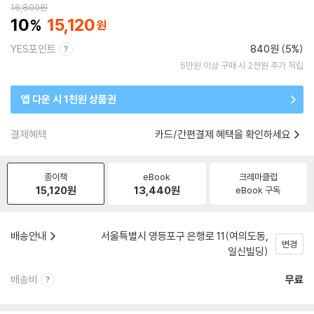
16,800
원
10
15,120
YES포인트
840원 (5%)
5만원 이상 구매 시 2천원 추가 적립
앱 다운 시 1천원 상품권
결제혜택
카드/간편결제 혜택을 확인하세요
종이책
eBook
크레마클럽
15,120
원
13,440
원
eBook 구독
배송안내
서울특별시 영등포구 은행로 11(여의도동,
변경
일신빌딩)
배송비
무료