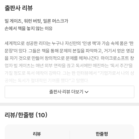
33. 문제는 마음속으로 상대방을 어떻게 생각하느냐다. 상대방은 이에 반
출판사 리뷰
응하기 때문이다 _《상자 밖에 있는 사람》
빌 게이츠, 워런 버핏, 일론 머스크가
3장. 익숙함을 경계하면 새로운 길이 보인다
손에서 책을 놓지 않는 이유
34. 성공한 조직이 스스로를 파괴하지 못하는 이유는 기존보다 더 높은 이
익만 우선시하기 때문이다 _《성장과 혁신》
세계적으로 성공한 리더는 누구나 자신만의 ‘인생 책’과 가슴 속에 품은 ‘한
35. 신념을 가지고 새로운 패러다임에 뛰어들라. 안전이 확인된 후 도착해
문장’이 있다. 그들은 책을 통해 문제의 본질을 파악하고, 거기서 얻은 영감
봤자 그곳에 당신 자리는 없다 _《패러다임》
을 자기 것으로 만들어 창의적으로 문제를 헤쳐나간다. 마이크로소프트 창
36. 비범한 성장을 이루고 싶다면, 팀원들을 평범하고 따분한 공간에서 일
업자 빌 게이츠는 매년 외부 연락을 끊고 독서에만 매진하는 ‘독서 주간’을
하게 두어서는 안 된다 _《유쾌한 크리에이티브》
가질 정도로 독서 애착이 강하다. 그는 한 인터뷰에서 “기업가로서 나의 성
37. 역사적으로 위대한 지도자들은 인간의 감정과 이성 모두에 말을 건다
공에는 독서가 절대적인 기여를 했다”고 말했다.
_《빙산이 녹고 있다고?》
버크셔해서웨이 CEO이자 최대주주인 워런 버핏은 출근해서 잠들기까지
출판사 리뷰 더보기
38. ‘어떤 정보를 전달할지’에서 ‘어떤 의문을 품게 만들지’로 관점을 전환
독서로 시작해 독서로 마무리하는 애독가로 유명하다. 이밖에 마크 저커버
하라 _《스틱》
그, 제프 베이조스, 일론 머스크, 하워드 슐츠 등 수많은 세계적 기업가들
39. 꿈을 이루지 못하게 만드는 것이 딱 한 가지 있다. 그것은 바로 실패하
도 독서의 중요성을 강조하며 경영의 영감을 책에서 얻는다고 밝혔다.
리뷰/한줄평
10
지 않을까 하는 두려움이다 _《연금술사》
40. 공통의 목적, 의욕적인 사원, 권력 분산도 불사하는 리더가 모이면 적
일류 리더들의 독서 목록에서 빠지지 않는 명저 44권
응력 높고 지속 가능한 회사가 된다 _《DEO의 시대가 온다》
리뷰
한줄평