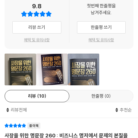
41. 장점과 단점의 근거가 머릿속에 동시에 존재할 때 비로소 올바른 균형
이 책에 소개된 44권은 그 출간 시기를 막론하고 고전 또는 세계적인 베스
9.8
첫번째 한줄평을
을 찾아낼 수 있다 _《왜 그 생각을 못했을까?》
트셀러 반열에 오른 책들이다. 동서양의 고전인 《논어》 《손자병법》 《군주
남겨주세요.
42. 경쟁자는 오랜 세월 함께 경쟁해 온 글로벌 기업이 아니라, 이름도 한
론》부터 현대 자기계발서의 원조인 《자조론》 《놓치고 싶지 않은 나의 꿈
번 들어 본 적이 없는 기업이다 _《리버스 이노베이션》
나의 인생》 등을 포함한다. 변화에 유연하게 대응할 지혜를 선사하는 《성
리뷰 쓰기
한줄평 쓰기
43. 당신은 제품이나 서비스를 판매한다고 생각하지만, 실제로는 ‘경험 가
장과 혁신》 《패러다임》도 사장이라면 꼭 읽어야 할 필독서다. 경영서뿐만
치’를 판매하는 것이다 _《우리가 알고 있던 마케팅은 끝났다》
아니라 《행복론》 《자유로부터의 도피》 《연금술사》 등 인문서와 소설까지
혜택 및 유의사항
혜택 및 유의사항
44. 위험하다 싶은 길은 사실 자신이 가고 싶은 길이다. 따라서 그쪽으로
분야도 다양하다.
나아가야 한다 _《내 안에 독을 품고》
저자는 책을 많이 읽는 것보다 중요한 것은 책의 본질을 파악하는 것이라
고 말한다. 따라서 책을 읽을 때는 다음의 두 가지를 명심해야 한다. 첫째,
깨달은 바를 내 삶에 어떻게 접목할 것인가. 둘째, 깨달은 바를 비즈니스에
어떻게 적용할 것인가. 이 책의 진정한 가치는 여기에 있다. 명문장을 중심
으로 사장의 관점에서 요약·정리한 저자의 해설을 통해 보다 효율적으로
책의 본질을 파악할 수 있으며, 이를 삶과 비즈니스 현장에 적용할 수 있다.
리뷰
10
한줄평
0
시대를 초월하고 비즈니스를 관통한 명문장 260
리뷰전체
추천순
사장에게 꼭 필요한 명문장만 엄선하여 담은 이 책은 ‘기본’ ‘경영’ ‘혁신’ 총
종이책
세 가지 주제 아래 경영 철학과 신념을 더욱 견고하게 만들어줄 문장부터
변화와 혁신의 용기를 북돋아 주는 문장들을 소개한다.
사장을 위한 명문장 260 : 비즈니스 명저에서 문제의 본질을