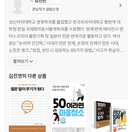
역
김진연
《자기관리론》
15. 사람은 요구, 선택지, 도전이 너무 많으면 불안해하고, 너무 적으면 따
관심작가 알림신청
분해한다 _《몰입의 즐거움》
16. 사랑은 그 사람의 행복과 성장과 자유를 위해 적극적으로 노력하는 것
성신여자대학교 경영학과를 졸업했고 한국외국어대학교 통번역 대
이고, 그 사람과 내적 관계를 맺는 것이다 _《자유로부터의 도피》
학원 한일 국제회의동시통역학과를 수료했다. 현재 번역 에이전시 엔
17. ‘해가 되지 않는’ 양보, 이것이 문제다. 아주 사소해 보이는 약속 하나로
터스코리아 출판기획 및 일본어 전문 번역가로 활동하고 있다. 역서
다음 행동이 의도치 않게 결정된다 _《설득의 심리학》
로는 『논어의 인간학』『시대가 만든 천재, 손정의 천재가 만든 시대,
18. 무릇 인간으로서 완전한 삶을 살기 위해서는 정말 적극적인 마음으로
소프트 뱅크』『창업, 반드시 성공하는 85가지 방법』『사고가 현실이
임해야 한다 _《운명을 개척하다》
되다』『절대 성공자의 88가지 방법』『부자와 가난뱅이의 갈림길』『성
펼쳐보기
공하기 위해선 두뇌를 잡아라』『내일을 걱정하지 마라』『공자의 숲을
2장. 최고의 리더는 어떻게 조직을 이끄는가
거닐다』『잘 나가는 가게 노하우 151』『물 비즈니스 전략』『세계 최고
김진연
의 다른 상품
19. 조직의 목적은 평범한 사람이 비범한 일을 하게 만드는 데 있다 _《매니
의 기업들이 따라하는 이나모리 가즈오의 아메바 경영
지먼트》
20. 리더는 다른 사람에 앞서 자신이 생각하는 해결책을 먼저 밝혀서는 안
된다 _《합의의 기술》
21. 다른 사람을 움직이는 유일한 방법은 그가 원하는 바를 제공하는 것이
다 _《인간관계론》
22. 함께 말할 만한데도 함께 말하지 않으면 사람을 잃게 되고, 함께 말하
지 않아야 하는데도 함께 말을 하면 말을 잃게 된다 _《논어》