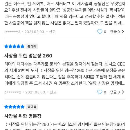
일론 머스크, 빌 게이츠, 마크 저커버그 이 세사람의 공통점은 무엇일까
요? 우선 전세계 사람들이 알만큼 '성공한 부자들'이란 사실과 '독서광'이
라는 공통점이 있다고 합니다. 왜 책을 읽는다고 성공할 수는 없지만 성공
한 사람중에 책을 읽지 않는 사람은 없다는 말이 있잖아요. 그 말을 위 세사
람이 증명하는 것 같습니다. [사장을 위한 명문장 260]이라는 책은
r******3
2021.03.03.
신고
0
댓글
0
성공
종이책
사장을 위한 명문장 260
리더의 대다수는 다독가로 문제의 본질을 명저에서 찾는다. 센시오 CEO
의 서재 31번째 도서 ＜사장을 위한 명문장 260＞은 가슴에 문장을 품은
리더는 쉽게 흔들리지 않는다는 점을 주목하며 시대를 초월해 전 세계 리
더에게 영감을 준 도서 44권 속 명문장 소개한다. '일류 사장은 명저에서
경영의 답을 찾는다'라고 주장하는 저자는 책을 끝까지 읽는 것보다 더 중
p******2
2021.03.03.
신고
0
댓글
0
요한 것은 책의
종이책
사장을 위한 명문장
＜사장을 위한 명문장 260＞은 비즈니스의 명저에서 뽑은 명문장 260개