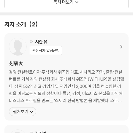
목차 더보기
다’는 신념에서 생긴다 _《위대한 생각의 힘》
05. 얼마나 책임질 수 있느냐가 얼마나 성공할 수 있느냐를 결정한다 _《아
버지가 아들에게 보내는 편지》
저자 소개
2
06. 신념에 의해 소망은 틀림없는 현실이 된다 _《놓치고 싶지 않은 나의
꿈 나의 인생》
07. 경쟁 상황에서는 낙관주의자가 비관주의자보다 높은 성과를 올린다 _
저
시란 유
《학습된 낙관주의》
관심작가 알림신청
08. 나아가도 좋고 멈추어도 좋다. 결단을 내리는 것이 중요하다 _《길을
열다》
芝蘭 友
09. 생각에 끌려다니며 고민만 하지 말고, 몸을 움직여라. 그러면 이를 떨
경영 컨설턴트이자 주식회사 위즈업 대표. 시나리오 작가, 출판 컨설
쳐 버릴 수 있다 _《행복론》
턴트를 거쳐 경영 컨설팅 회사 주식회사 위즈업(WITHUP)을 설립했
10. 양서를 읽기 위한 조건은 악서를 읽지 않는 것이다 _《문장론》
다. 상위 5%의 최고 경영자 및 저명인사 2,000여 명을 컨설팅한 경
11. 관심을 기울이면 그 대상이 당신의 파동에 끌려온다 _《유인력 끌어당
험을 바탕으로 인물의 성향이나 특성, 강점, 비즈니스 본질을 파악해
김의 법칙》
비즈니스 프로필을 만드는 ‘스토리 전략 방법론’을 개발했다. 스토리
12. 모든 성공한 사람에게는 ‘누구도 하지 못한 일을 나는 해낼 수 있다’라
전략 컨설팅을 통해 본인이 알지 못하는 사명(使命)을 언어화해 비
펼쳐보기
는 신념이 있다 _《네 안에 잠든 거인을 깨워라》
즈니스의 성장을 가속화하는 전략을 전수하는 것으로 정평이 나 있
13. 당신의 생각이 곧 당신의 경험이 된다 _《잠재의식의 힘》
다. 수많은 경영 컨설팅을 하면서 만난 대다수 사람이 고전이나 명저
14. 싫은 사람을 떠올리는 데 단 1분이라도 시간을 낭비해서는 안 된다 _
를 읽지 못한 것에 대해 갈급함이 있음을 깨닫고