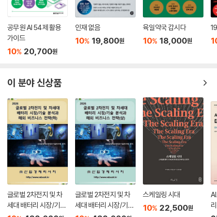
공무원 AI 54제 활용
인재 없음
육일약국 갑시다
1
가이드
10
19,800
10
18,000
1
%
%
원
원
10
20,700
%
원
이 분야 신상품
글로벌 2차전지 및 차
글로벌 2차전지 및 차
스케일링 시대
A
세대 배터리 시장/기술
세대 배터리 시장/기술
리
10
22,500
%
원
분석과 해외 비즈니스
분석과 해외 비즈니스