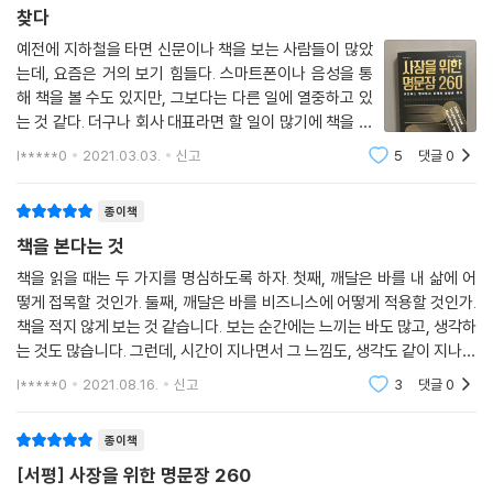
찾다
?인간이 목표를 향해 나아가게 만드는 힘은 ‘나는 그것을 달성할 수 있
예전에 지하철을 타면 신문이나 책을 보는 사람들이 많았
다’는 신념에서 생긴다. _제임스 알렌, 《위대한 생각의 힘》
는데, 요즘은 거의 보기 힘들다. 스마트폰이나 음성을 통
?리더의 가장 중요한 업무는 리더를 만들어 내는 일이다. _게리 해멀, 빌
해 책을 볼 수도 있지만, 그보다는 다른 일에 열중하고 있
브린, 《경영의 미래》
는 것 같다. 더구나 회사 대표라면 할 일이 많기에 책을 볼
?나아가도 좋고 멈추어도 좋다. 결단을 내리는 것이 중요하다. _마쓰시타
시간을 내기가 결코 쉽지 않다. 이 책은 이런 사장님들을
l*****0
2021.03.03.
신고
5
댓글
0
위한 책이다. 비즈니스나 인생을 살아감에 도움이 될
고노스케, 《길을 열다》
44권의 명저 중에서 260개의
?싫은 사람을 떠올리는 데 단 1분이라도 시간을 낭비해서는 안 된다. _데
종이책
일 카네기, 《자기관리론》
책을 본다는 것
?신념을 가지고 새로운 패러다임에 뛰어들라. 안전이 확인된 후 도착해봤
자 그곳에 당신 자리는 없다. _조엘 아서 바커, 《패러다임》
책을 읽을 때는 두 가지를 명심하도록 하자. 첫째, 깨달은 바를 내 삶에 어
떻게 접목할 것인가. 둘째, 깨달은 바를 비즈니스에 어떻게 적용할 것인가.
책을 적지 않게 보는 것 같습니다. 보는 순간에는 느끼는 바도 많고, 생각하
이 책에서 소개하는 문장들을 가슴에 품는다면 어떤 위기에도 흔들리지 않
는 것도 많습니다. 그런데, 시간이 지나면서 그 느낌도, 생각도 같이 지나가
는 지표가 되어 당신이 걸어가는 길을 밝게 비춰줄 것이다.
는 것 같습니다. 느낀 것을 내 생활에 접목시키지 않는다면 '책'을 본 것이
l*****0
2021.08.16.
신고
3
댓글
0
종이책
[서평] 사장을 위한 명문장 260