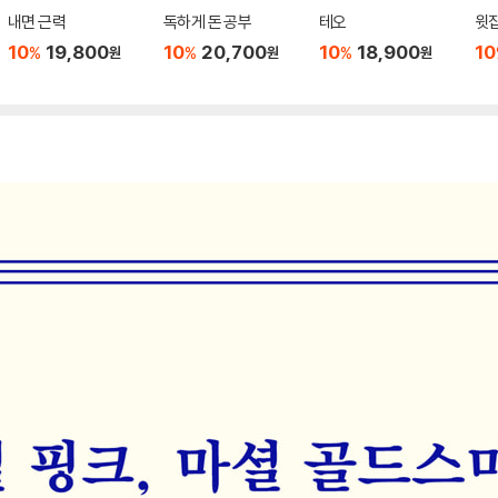
내면 근력
독하게 돈 공부
테오
윗집
10
19,800
10
20,700
10
18,900
10
%
%
%
원
원
원