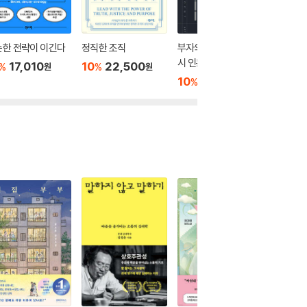
순한 전략이 이긴다
정직한 조직
부자의 서재에는 반드
일을 잘 
시 인문학 책이 놓여 있
17,010
10
22,500
10
1
%
%
%
원
원
다
10
16,200
%
원