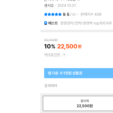
센시오
2024.10.07.
9.5
판매지수
408
15
베스트
경영관리/전략/경영학 top100 6주
25,000
원
10
22,500
YES포인트
앱 다운 시 1천원 상품권
결제혜택
종이책
22,500
원