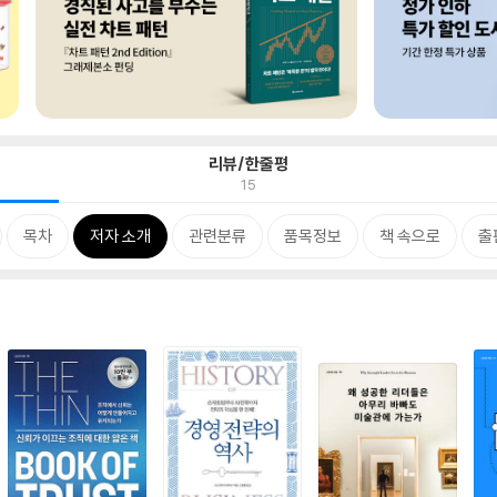
리뷰/한줄평
15
목차
저자 소개
관련분류
품목정보
책 속으로
출