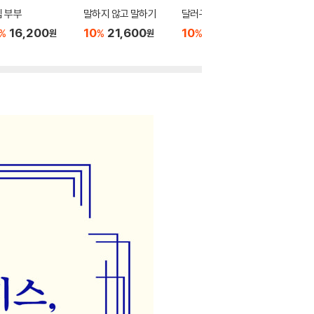
 부부
말하지 않고 말하기
달러구트 꿈 백화점 0
위버멘
16,200
10
21,600
10
16,020
10
1
%
%
%
%
원
원
원