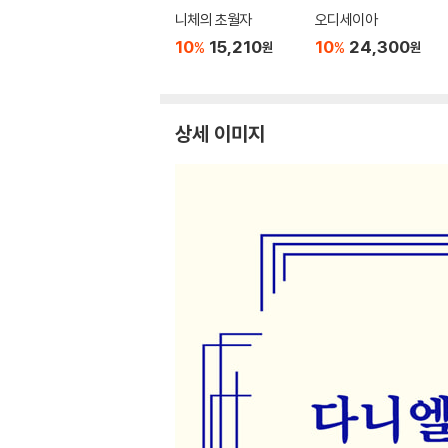
니체의 초월자
오디세이아
10
15,210
10
24,300
%
%
원
원
상세 이미지