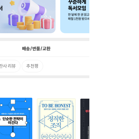
배송/반품/교환
판사 리뷰
추천평