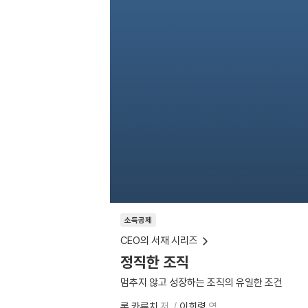
소득공제
CEO의 서재 시리즈
정직한 조직
멈추지 않고 성장하는 조직의 유일한 조건
론 카루치
저
이희령
역