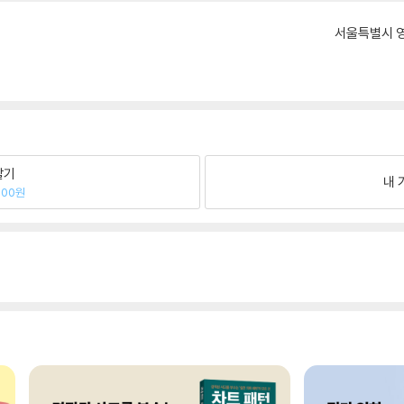
서울특별시 영
팔기
내 
500원