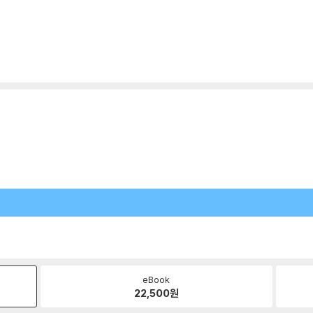
eBook
22,500
원