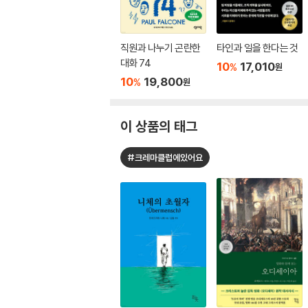
직원과 나누기 곤란한
타인과 일을 한다는 것
대화 74
10
17,010
%
원
10
19,800
%
원
이 상품의 태그
#크레마클럽에있어요