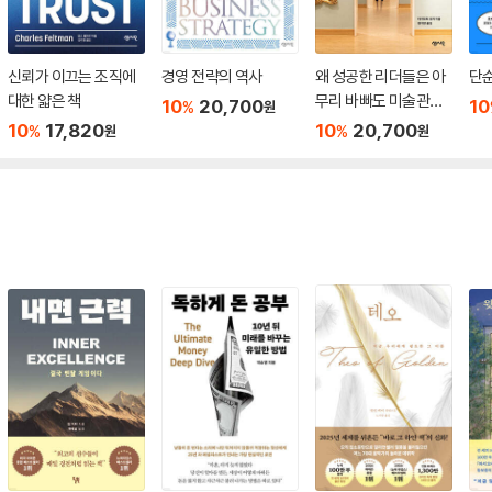
신뢰가 이끄는 조직에
경영 전략의 역사
왜 성공한 리더들은 아
단
대한 얇은 책
무리 바빠도 미술관에
10
20,700
10
%
원
가는가
10
17,820
10
20,700
%
%
원
원