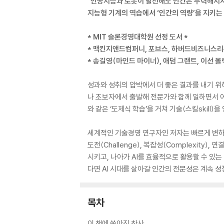
"인공지능과 로봇이 발전해도 인간은 무력해지지
지능형 기계의 역습에서 ‘인간의 역량’을 지키는
* MIT 슬론경영대학원 선정 도서 *
* 맥킨지앤드컴퍼니, 포브스, 하버드비즈니스리
* 송길영(마인드 마이너), 애덤 그랜트, 이선 몰
성과와 성취의 압박에서 더 좋은 결과를 내기 위
나 초보자에서 출발해 전문가와 함께 일하면서 어
와 같은 ‘도제식 학습’을 거쳐 기술(스킬skil
세계적인 기술경영 연구자인 저자는 빠르게 변하는 
도전(Challenge), 복잡성(Complexity)
시키고, 나아가 AI를 효율적으로 활용할 수 있
다면 AI 시대를 살아갈 인간의 전문성은 계속 성
목차
이 책에 쏟아진 찬사