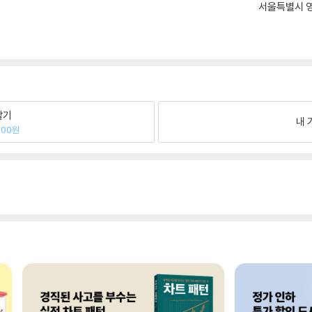
서울특별시 영
팔기
내 
000원