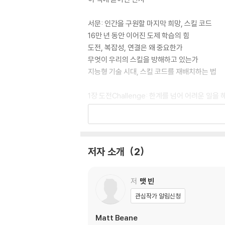
서문: 인간을 구원할 마지막 희망, 스킬 코드
16만 년 동안 이어진 도제 학습의 힘
도전, 복잡성, 연결은 왜 중요한가
무엇이 우리의 스킬을 방해하고 있는가
지능형 기술 시대, 스킬 코드를 재배치하는 법
1장 도전Challenge: 한계를 넘어 어려운 일을
어려울수록 학습에 더 효과적인 이유
전문가의 지침은 더 많은 스킬을 쌓게 한다
도전은 몸으로 부딪치는 스포츠와 같다
당신의 조직, 직업, 업무에서 건강한 도전 찾기
저자 소개
2
2장 복잡성Complexity: 문제를 해결하고 성
배움에 앞서 이해하기부터 시작할 것
저
맷 빈
암묵적 학습을 기억하고 활용하기
관심작가 알림신청
성찰이 없으면 아무것도 얻을 수 없다
성장의 기회를 주는 복잡성의 효과
Matt Beane