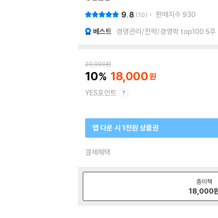
9.8
판매지수
930
10
베스트
경영관리/전략/경영학 top100 5주
20,000
원
10
18,000
YES포인트
앱 다운 시 1천원 상품권
결제혜택
종이책
18,000