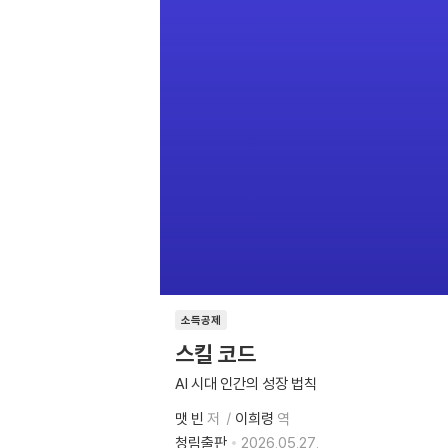
소득공제
스킬 코드
AI 시대 인간의 성장 법칙
맷 빈
저
이희령
역
청림출판
2026.05.27.