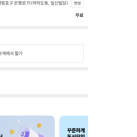
등포구 은행로 11(여의도동, 일신빌딩)
변경
무료
가게에서 팔기