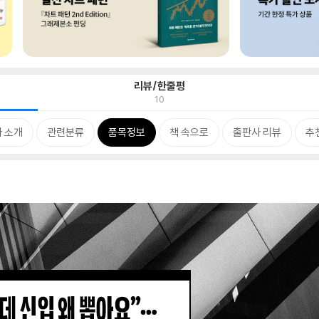
리뷰/한줄평
10
 소개
관련분류
품목정보
책 속으로
출판사 리뷰
추