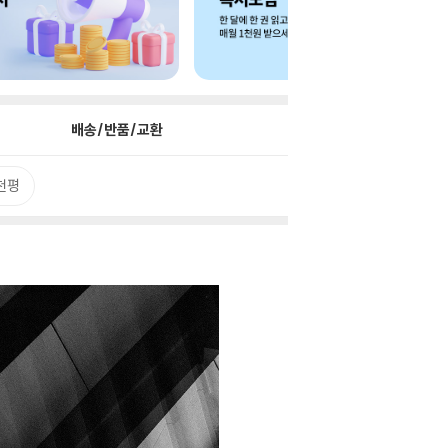
배송/반품/교환
천평