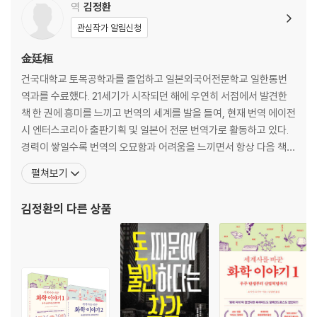
역
김정환
제3장 일을 맡겨야 하는 진짜 이유
리더의 수난시대가 시작되었다
관심작가 알림신청
더 이상 승진하고 싶지 않아요
金廷桓
일을 맡길 때도 대화는 필요해
도무지 알 수 없는 90년대생이 나타났다
건국대학교 토목공학과를 졸업하고 일본외국어전문학교 일한통번
여성을 위한 기업은 분명 있다
역과를 수료했다. 21세기가 시작되던 해에 우연히 서점에서 발견한
당신의 역할과 책임을 알려드립니다
책 한 권에 흥미를 느끼고 번역의 세계를 발을 들여, 현재 번역 에이전
고령화 사회, 나이 많은 부하 직원의 등장
시 엔터스코리아 출판기획 및 일본어 전문 번역가로 활동하고 있다.
기업에 필요한 인재는 기업이 만든다
경력이 쌓일수록 번역의 오묘함과 어려움을 느끼면서 항상 다음 책에
서는 더 나은 번역, 자신에게 부끄럽지 않은 번역을 할 수 있도록 노력
펼쳐보기
제4장 일을 잘 맡기기 위한 5단계 법칙
중이다. 공대 출신의 번역가로서 공대의 특징인 논리성을 살리면서
일을 맡길 때도 원칙이 있다
번역에 필요한 문과의 감성을 접목하는 것이 목표다. 《이동 평균선 투
김정환
의 다른 상품
[1단계] 어떤 업무를 맡겨야 할까?
자법》 《cis의 주식 투자 법칙》 《타인과 일을 한다는
[2단계] 어떤 직원에게 맡겨야 할까?
[3단계] 직원에 대한 기대와 사실을 구별할 줄 아는가?
[4단계] 객관적 상황과 개인의 노력을 구분하는 비결
[5단계] 업무가 끝나면 어떻게 피드백을 할까?
뛰어난 리더들이 남몰래 하는 행동