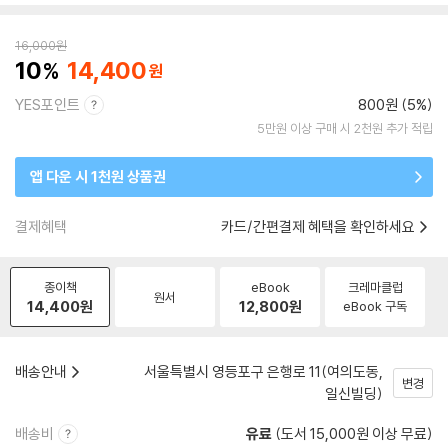
16,000
원
10
14,400
YES포인트
800원 (5%)
5만원 이상 구매 시 2천원 추가 적립
앱 다운 시 1천원 상품권
결제혜택
카드/간편결제 혜택을 확인하세요
종이책
eBook
크레마클럽
원서
14,400
원
12,800
원
eBook 구독
배송안내
서울특별시 영등포구 은행로 11(여의도동,
변경
일신빌딩)
배송비
유료
(도서 15,000원 이상 무료)