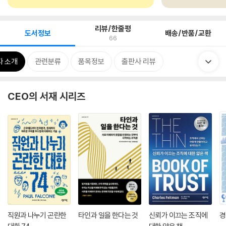
리뷰/한줄평
도서정보
배송/반품/교환
66
자 소개
관련분류
품목정보
출판사 리뷰
CEO의 서재 시리즈
직원과 나누기 곤란한
타인과 일을 한다는 것
신뢰가 이끄는 조직에
경