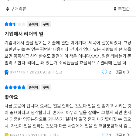
“어떤 일을 누구에게 어떻게 맡길 것인가?”
구매리뷰
추천순
부하 직원의 8가지 유형별 일을 맡기는 방법
종이책
구매
일을 맡길 때는 어떤 일을 누구에게 맡길지 결정하는 것이 중요하다. 이때
기준이 되는 것은 성과를 내는 것을 가장 우선시해야 한다는 것이다. 리더
기업에서 리더의 일
에게 요구되는 가장 중요한 역할은 목표를 달성하는 것이다. 부하 직원을
기업내에서 일을 맡기는 기술에 관한 이야기다. 제목이 잘못되었다. 그냥
가르치는 것은 성과를 올리기 위한 수단이지 목적이 아님을 분명히 해야
일반인도 쓸 수 있는 평범한 내용이다. 깊이가 없다. 일본 사람들이 쓴 책을
한다. 따라서 부하 직원의 능력과 경험 수준을 냉정하게 파악하고 그에 맞
보면 꼼꼼하고 신의 한수도 많던데 이 책은 아니다.♡♡ . 일은 왜하는가 돈
는 혹은 그보다 낮은 수준의 업무를 맡기는 것이 원칙이다. 그리고 부하 직
벌려고 한다. 리더는 왜 있는가 조직원들을 효율적으로 관리해 돈을 더 많
원이 업무를 60~70퍼센트만 하더라도 차질 없이 일이 진행되도록 준비
이 벌기 위해 존재한다. 여기선 돈과 당나라장군의 리더십에 관해 이야기
s*****6
2023.09.18.
신고
2
댓글
0
를 해두고, 공정한 태도로 모든 직원을 지도해야 한다. 이처럼 이 책에서는
부하 직원에게 일을 맡기는 상세한 방법을 정리하여 알려준다.
종이책
구매
좋아요
또한 일을 맡길 직원들의 상황이나 성향을 파악해서 그에 맞는 방법으로
일을 맡겨야 한다고 말한다. 과거에는 상사가 지시하는 일에 문제를 제기
나름 도움이 됩니다. 요새는 일을 잘하는 것보다 일을 잘 맡기고 시키는 것
이 중요하다고 생각합니다. 혼자서 아무리 일을 잘해도 그렇게 되면 혼자
하거나 반기를 드는 직원을 찾기 힘들었다. 하지만 90년대생으로 불리는
서 과중한 업무분담으로 과부하가 걸려서 결국 혼자 나가떨어질 수 있으
새로운 세대가 등장하면서, 리더는 천차만별의 부하 직원을 대상으로 일을
니, 자신이 일을 잘하는 것보다 다른 사람에게 일을 잘 역할분담해서 감당
맡기고 성과를 내도록 이끌어야 하는 상황에 부닥쳐 있다.
할 수 있도록 지시하고 지도하고 감독하고 피드백하는 이것이 제일 중요하
l*****6
2021.01.16.
신고
1
댓글
0