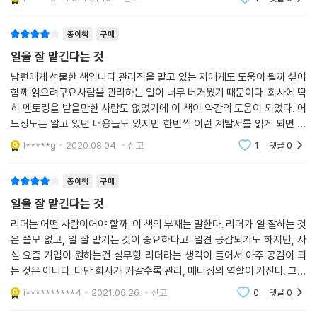
다는 생각에 공감
저자는 다양한 직원 중에서도 일을 맡기기 힘든 직원들의 성향을, 모든 일
에 지나치게 자신만만하거나 소심한 ‘철부지형’ 사원, 주위 사람들과는 관
종이책
구매
계없이 오로지 자기 일에만 신경을 쓰는 ‘터널 시야형’ 사원, 시키는 일마다
일을 잘 맡긴다는 것
문제를 일으키는 ‘트러블메이커형’ 사원, 대답만 하고 정작 일은 하지 않는
남편에게 선물한 책입니다.관리직을 맡고 있는 저에게도 도움이 될까 싶어
‘언행불일치형’ 사원 등으로 구분한다. 그리고 각각의 유형에 따라 일을 맡
함께 읽으려구요사람을 관리하는 일이 너무 버거웠기 때문이다. 회사에 딱
기고 성과를 내도록 이끄는 방법을 상세하게 제시하고 있다.
히 멘토링을 받을만한 사람도 없었기에 이 책이 약간의 도움이 되었다. 어
느정도는 알고 있던 내용들도 있지만 한번씩 이런 계발서를 읽게 되면 마
이 책은 젊은 세대와 상급자 사이에 있는 중간관리자라면 한 번쯤 고민해
음과 생각이 정리되는 느낌이라 가끔 읽게 됩니다. 스스로 일을 잘한다 생
l*****g
2020.08.04.
신고
1
댓글
0
봤을 상황에 대한 해법, 일을 잘 맡기는 방법, 일을 맡기기 어려운 각 유형
각했던 시기도
의 직원에 대한 대처법 등 현실에 직접 적용 가능한 조직 관리법을 상세하
종이책
구매
게 제시한다. 단순히 일을 맡기는 것에서 그치는 것이 아니라 일을 맡긴 후
의 관리법과 일을 잘 맡기는 리더처럼 보이는 방법에 대해서도 현실적인
일을 잘 맡긴다는 것
방법을 알려준다. 따라서 효율적인 조직, 성과를 내는 조직을 만들기 위해
리더는 어떤 사람이어야 할까. 이 책의 부재는 말한다. 리더가 일 잘하는 것
고민하는 많은 이들에게 이 책은 구체적인 가이드라인이 되어줄 것이다.
은 쓸모 없고, 일 잘 맡기는 것이 중요하다고. 일견 공감되기도 하지만, 사
실 요즘 기업이 원하는건 실무형 리더라는 생각이 들어서 아주 공감이 되
는 것은 아니다. 다만 회사가 커갈수록 관리, 매니징의 역할이 커진다. 그럴
수록 혼자 일 잘하는 사람보다는 일을 잘 맡기고 잘 관리하는 사람이 필요
i**********4
2021.06.26.
신고
0
댓글
0
하게 된다.