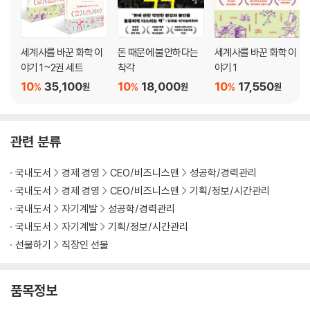
제5장 나서야 할 때와 맡겨야 할 때를 정확히 아는 방법
상사는 망각의 동물, 부하 직원은 절대 잊어버리지 않는 동물
능력보다 중요한 건 일관성
세계사를 바꾼 화학 이
돈 때문에 불안하다는
세계사를 바꾼 화학 이
감이나 경험만을 고집하다가는 큰일남
야기 1~2권 세트
착각
야기 1
정확한 계기판이 있어야 인정받는다
10
35,100
10
18,000
10
17,550
%
%
%
원
원
원
신뢰를 만드는 건 균형 감각이다
일 잘하는 리더로 보이기 위한 핵심 포인트 5가지
일을 맡기는 데 서툰 사람으로 보일 수 있는 미묘한 선
관련 분류
맺음말 _일을 맡기지 않는 리더에게 리더십은 없다
국내도서
경제 경영
CEO/비즈니스맨
성공학/경력관리
국내도서
경제 경영
CEO/비즈니스맨
기획/정보/시간관리
국내도서
자기계발
성공학/경력관리
국내도서
자기계발
기획/정보/시간관리
선물하기
직장인 선물
품목정보