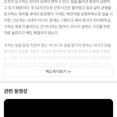
조직이 요구하는 리더의 능력이 변하고 있다. 일을 둘러싼 환경이 급변하
고 있기 때문이다. 주 52시간으로 근무시간은 짧아졌고 일과 삶의 균형을
중시하는 워라벨 세대가 등장했다. 이제는 예전처럼 상명하복으로 일을 시
키면 그냥 하는 시대가 아니다. 문제는 그렇다고 해서 회사가 리더에게 요
구하는 목표가 줄어드는 건 아니라는 점이다. 리더가 일하는 시간을 무한
대로 늘린다고 해도 해결되지 않는다.
저자는 일을 맡길 직원이 없는 게 아니라 일을 맡기지 못하는 리더가 있을
뿐이라고 일침을 가한다. 더 이상 혼자만의 힘으로 리더의 능력을 인정받
는 시대는 지나갔다며, 이제 리더에게 가장 필요한 능력은 부하 직원에게
일을 맡기고 그 업무가 문제없이 진행되도록 하는 것이라고 말한다. 리더
가 일을 잘 맡기는 기술을 익혀야 하는 이유다.
책소개 더보기
그러나 많은 리더가 일 맡기는 걸 어려워한다. 그 이유는 일을 맡길 부하 직
원의 유형과 일을 맡겨야 하는 상황의 조합이 무한대로 나오기 때문이다.
관련 동영상
부하 직원 모두 우수하고 긍정적이고 적극적이고 책임감이 강하다면 얼마
나 좋겠는가. 하지만 이런 상황은 현실에선 존재하지 않는다. 90년대생 직
원, 남성 여성 직원, 나보다 나이가 많은 직원 등 나이가 다르고, 성별이 다
르고, 가치관도 다르다. 철부지형, 트러블 메이커 등 성향도 다르다. 게다가