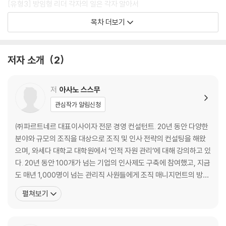
[유형3] 방임형 리더 각자의 일은 각자 알아서
[유형4] 속수무책형 리더 만약의 상황에는 멘붕일 수밖에
목차 더보기
[유형5] 부(不)적재 부(不)적소형 리더 적임자가 누구인지 모르겠음
셀프 체크 나는 일을 맡기는 데 능숙한 사람인가, 서툰 사람인가?
저자 소개
2
제2장 8가지 유형별 직원에게 일을 잘 맡기는 방법
난감한 부하 직원에게 일을 잘 맡기는 5가지 원칙
[유형1] 철부지형 사원 무모하거나 소심하거나
저
아사노 스스무
[유형2] 초성실 터널 시야형 사원 나는 내 일만 한다!
관심작가 알림신청
[유형3] 배째라형 사원 툭하면 “그만둘래!”
[유형4] 트러블메이커형 사원 일을 맡겼다 하면 사고
㈜파르트네르 대표이사이자 전문 경영 컨설턴트. 20년 동안 다양한
[유형5] 귀차니스트형 사원 귀찮은 일은 하기 싫어
분야와 규모의 조직을 대상으로 조직 및 인사 전략의 컨설팅을 해왔
[유형6] 무념무상형 사원 의욕도 생각도 없다
으며, 와세다 대학교 대학원에서 ‘인적 자원 관리’에 대해 강의하고 있
[유형7] 업무 당당 거부형 사원 그런 일은 하고 싶지 않습니다!
다. 20년 동안 100개가 넘는 기업의 인사제도 구축에 참여했고, 지금
[유형8] 언행불일치형 사원 대답은 하지만 행동은 하지 않는다
도 매년 1,000명이 넘는 관리직 사원들에게 조직 매니지먼트의 방법
우수한 사원에게도 방심은 금물
론을 지도하고 있다. 특히 노동 시간 관리 및 조직 관리, 시니어 세대
펼쳐보기
우수한 사원을 더 우수하게 만드는 기술
의 경력 관리와 관련된 내용을 중심으로 활발한 집필 및 강연 활동을
난감한 사원에게 일을 맡기는 유형별 포인트
펼치고 있다. 주요 저서로는 『부하 사원에게 야근을 시키지 않는 과장
이 몰래 하고 있는 일』 『긍정적인