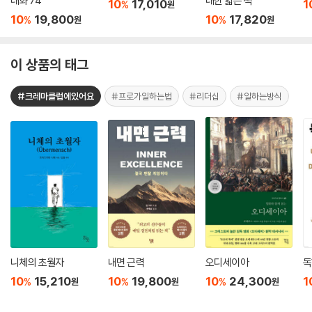
대화 74
대한 얇은 책
10
17,010
1
%
원
10
19,800
10
17,820
%
%
원
원
이 상품의 태그
#크레마클럽에있어요
#프로가일하는법
#리더십
#일하는방식
니체의 초월자
내면 근력
오디세이아
독
10
15,210
10
19,800
10
24,300
1
%
%
%
원
원
원