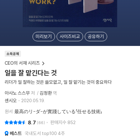
미리보기
사이즈비교
공유하기
소득공제
CEO의 서재 시리즈
일을 잘 맡긴다는 것
리더가 일 잘하는 것은 쓸모없고, 일 잘 맡기는 것이 중요하다
아사노 스스무
저
김정환
역
센시오
2020.05.19.
원서
最高のリ-ダ-が實踐している「任せる技術」
8.7
판매지수
852
66
베스트
국내도서 top100 4주