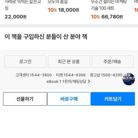
사례로 익히는 실전 코
모두의 품질
무조건 팔리는 마케팅
넥
칭
기술 100 세트
10
18,000
1
%
원
22,000
10
66,780
%
원
원
이 책을 구입하신 분들이 산 분야 책
로그인
최근 본 상품
주문/배송
고객센터 1544-3800
티켓 1544-6399
중고샵 1566-4295
eBook 1:1문의/채팅상담
예스이십사(주) 사업자 정보
선물하기
바로구매
카트담기
이용약관
개인정보처리방침
청소년보호정책
PC버전
회사소개
거래처관계자께
도서홍보
광고
Copyright © YES24 Corp. All Rights Reserved.
MATOM4