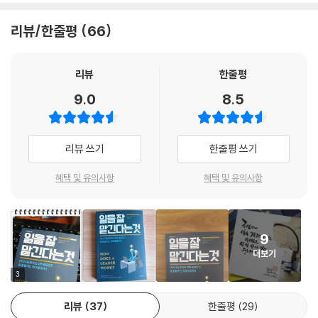
리더다. 이들은 실무에서는 능숙할지 모르나 일개 실무 담당자로서의 업무
에 몰두하며 리더로서 조직을 이끌거나 관리하지 못하고 팀원들도 제대로
리뷰/한줄평
66
지도하지 못한다. 이처럼 리더가 실무에만 몰두하고 있으면 다른 조직과의
업무 분할이나 조정을 소홀히 하게 되고, 그 결과 부하 직원들까지도 자신
의 업무를 제대로 처리할 수 없는 상황에 부닥치게 된다. 반면에 사소한 일
리뷰
한줄평
에도 조바심을 내는 ‘소심 걱정형’ 리더는 시시때때로 보고를 요구하고, 사
9.0
8.5
소한 일도 크게 부풀려 일을 지시하면서 불필요한 업무를 만들어내서 조직
의 효율적인 운영에 걸림돌이 된다. 이외에도 문제가 발생했을 때의 대안
을 준비하지 못하는 ‘속수무책형’ 리더, 자기 일에만 매몰되어 조직원들을
리뷰 쓰기
한줄평 쓰기
방치하는 ‘방임형’ 리더 등 일을 맡기지 못하는 리더들이 만들어내는 문제
와 리더들이 일을 맡길 때 쉽게 저지르는 실수까지도 꼼꼼하게 정리한다.
혜택 및 유의사항
혜택 및 유의사항
이를 바탕으로 일을 잘 맡기는 방법을 5가지 원칙으로 정리하여 알려준다.
저자는 일을 맡기지 못하는 리더는 조직의 가장 중요한 목표인 성과를 내
9
지 못하고 조직에 어떤 식으로든 피해를 줄 뿐만 아니라 스스로 도태될 가
더보기
능성이 높다고 말한다. 반면 일을 맡기는 기술을 현명하고 적절하게 활용
할 수 있다면 회사는 물론이고 리더 자신도 위험을 극복하고 더욱 성장할
3
수 있다고 강조하고 있다.
리뷰
37
한줄평
29