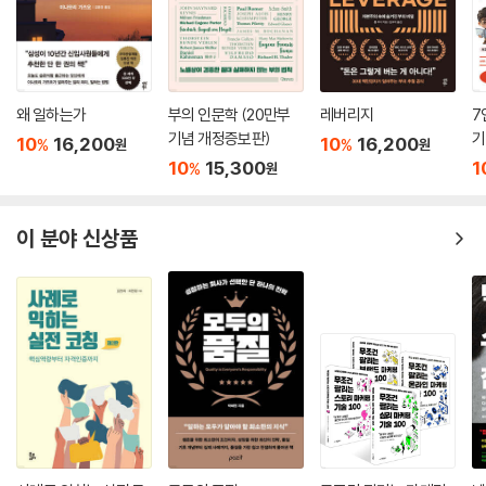
왜 일하는가
부의 인문학 (20만부
레버리지
7
기념 개정증보판)
기
10
16,200
10
16,200
%
%
원
원
10
15,300
1
%
원
이 분야 신상품