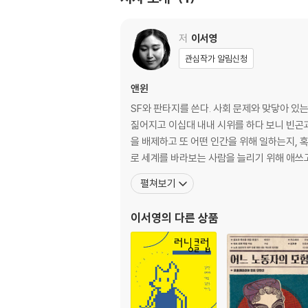
메르스를 중심으로 | 우리는 가족이 아니잖아요 | 
준수를 만나다
저
이서영
4부 우리 모두 행복하면 안 되나요?
관심작가 알림신청
우리는 아이가 아니다: 우리 노동을 지배하는 은유
(3) | ‘내’ 꿈이 이루어지는 나라 | 노을이 
앤윈
우리는 편의점에서 만난다 |액자 저편, 너의 목소
SF와 판타지를 쓴다. 사회 문제와 맞닿아 있
투쟁중인 봉혜영 씨를 만나다 | 인터뷰) ‘맥가현’
짊어지고 이십대 내내 시위를 하다 보니 빈곤
을 배제하고 또 어떤 인간을 위해 일하는지, 
펼쳐보기
이서영
의 다른 상품