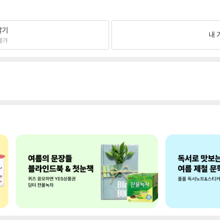
팔기
내 
불가