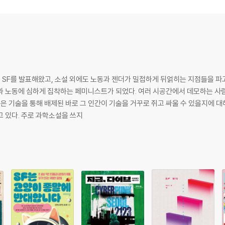
걱정은 ‘노 땡큐’ | 당신의 시간이 옳듯, 내 시간도 틀리지 않았다 | 인터뷰) 
들(1) | 신분제는 철폐되지 않았다: 우리 노동을 지배하는 은유들(2) | 숫자 
지기 시작하면 우리 함께 차를 마셔요 | 최선을 다하는 일못들을 위로하며 | 돈벌이와 
리가 들려 | 은혜는 테이프 밖에서 | 막다른 터널, 그럼에도 불구하고 우리에게 빛
는 SF를 발표해왔고, 소설 외에도 노동과 젠더가 밀접하게 뒤얽히는 지점들을 파고
을 만나다 | 필진 인터뷰
과 노동에 심하게 집착하는 페미니스트가 되었다. 여러 시공간에서 데모하는 사람
혹은 기술을 통해 배제된 바로 그 인간이 기술을 거꾸로 쥐고 싸울 수 있을지에 대
로 세계를 바라보는 사람을 늘리기 위해 애쓰고 있다. 주로 과학소설을 쓰지