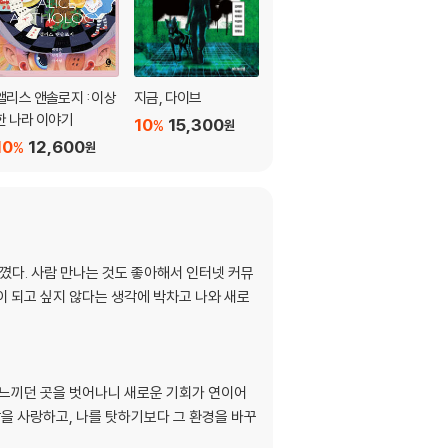
앨리스 앤솔로지 : 이상
지금, 다이브
인어의 걸음마
한 나라 이야기
10
15,300
10
10,710
%
%
원
원
10
12,600
%
원
다. 사람 만나는 것도 좋아해서 인터넷 커뮤
이 되고 싶지 않다는 생각에 박차고 나와 새로
 느끼던 곳을 벗어나니 새로운 기회가 연이어
삶을 사랑하고, 나를 탓하기보다 그 환경을 바꾸