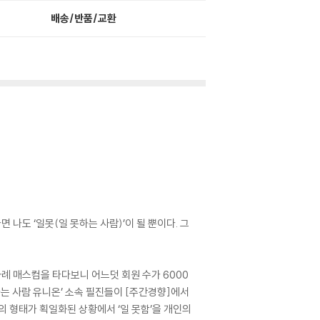
배송/반품/교환
 나도 ‘일못(일 못하는 사람)’이 될 뿐이다. 그
 차례 매스컴을 타다보니 어느덧 회원 수가 6000
하는 사람 유니온’ 소속 필진들이 [주간경향]에서
의 형태가 획일화된 상황에서 ‘일 못함’을 개인의