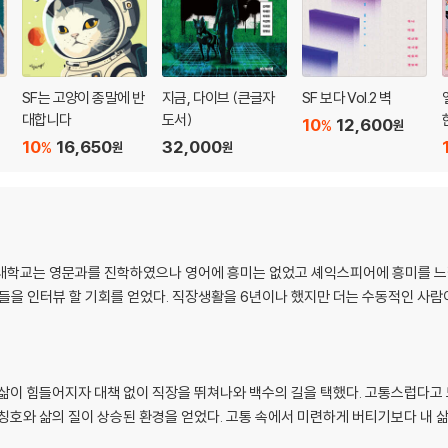
SF는 고양이 종말에 반
지금, 다이브 (큰글자
SF 보다 Vol.2 벽
대합니다
도서)
10
12,600
%
원
10
16,650
32,000
%
원
원
대학교는 영문과를 진학하였으나 영어에 흥미는 없었고 셰익스피어에 흥미를 느꼈
들을 인터뷰 할 기회를 얻었다. 직장생활을 6년이나 했지만 더는 수동적인 사람
 삶이 힘들어지자 대책 없이 직장을 뛰쳐나와 백수의 길을 택했다. 고통스럽다고
칭호와 삶의 질이 상승된 환경을 얻었다. 고통 속에서 미련하게 버티기보다 내 