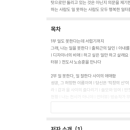
탓으로만 돌리고 있는 것은 아닌지 의문을 제기한
하는 사람도 일 못하는 사람도 모두 행복한 일터
목차
1부 일도 못한다는데 서럽기까지
그래, 나는 일을 못한다 | 출퇴근의 달인 | 아내
| 디자이너의 비애 | 하고 싶은 일만 하고 살래요 
터뷰 ) 전도사 노승훈을 만나다
2부 일 못한다, 일 잘한다 사이의 애매함
성공, 그 허망한 이름이여 | 당신은 ‘직장의 신’
라 | 갑과 을 사이의 줄다리기 | 쓸모와 잉여 | 딴
현황 | 나는 천사가 아니야 | 인터뷰) 방송작가 
3부 내가 일을 못하는 일리 있는 이유
베짜타 연못가에서 한 발짝 물러서면 | 별이 빛나는
동의 맨 앞자리 | 여성은 왜 가정·직장 모두를 지키
저자 소개
1