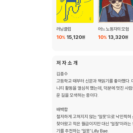
러닝클럽
어느 노동자의 모험
10
15,120
10
13,320
%
%
원
원
저 자 소 개
김종수
고등학교 때부터 신문과 책읽기를 좋아했다. 
니티 활동을 열심히 했는데, 덕분에 멋진 사람
운 길을 모색하는 중이다.
배백합
철저하게 고쳐지지 않는 ‘일못’으로 낙인찍혀
찾아왔고 적은 월급이지만 대신 ‘일잘’이라는 
기를 추천하는 ‘일못’ Lilly Bae.