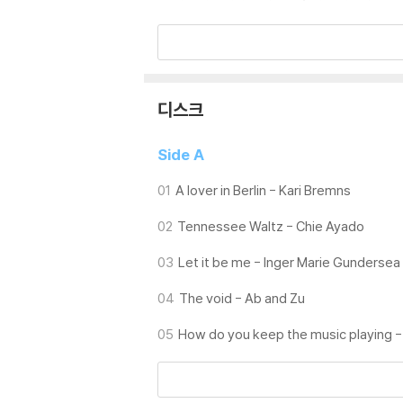
※ 디스크 외관 불량
1) 열을 가하여 제작하는 바이닐 공정 특성상 
재생이 불안정한 경우 스태빌라이저를 사용하시면
2) 재생 음역의 왜곡을 최소화 하고 반복 재생
디스크
는 전용 제품 등을 이용하여 센터 홀을 조정하시
3) 디스크에 미세한 잔 흠집이 남아있거나 인쇄
Side A
가능합니다
01
A lover in Berlin - Kari Bremns
※ 컬러 디스크
02
Tennessee Waltz - Chie Ayado
아래에 해당하는 경우는 불량이 아니므로 개봉 
1) 컬러 디스크는 웹 이미지와 실제 색상이 차이가
03
Let it be me - Inger Marie Gundersea
2) 컬러 디스크의 특성상 제작 공정시 앨범마다
3) 컬러 디스크는 제작 과정에서 다른 색상 염료
04
The void - Ab and Zu
05
How do you keep the music playing -
※ 반품/교환 안내
1) 불량으로 인한 반품/교환 요청 시에는 불량 
관련 사진과 동영상 및 재생 기기 모델명을 첨부