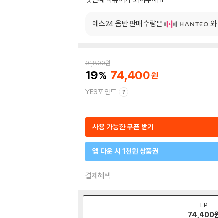
예스24 음반 판매 수량은
와
91,800
원
19
74,400
YES포인트
사용 가능한 쿠폰 받기
앱 다운 시 1천원 상품권
결제혜택
LP
74,400