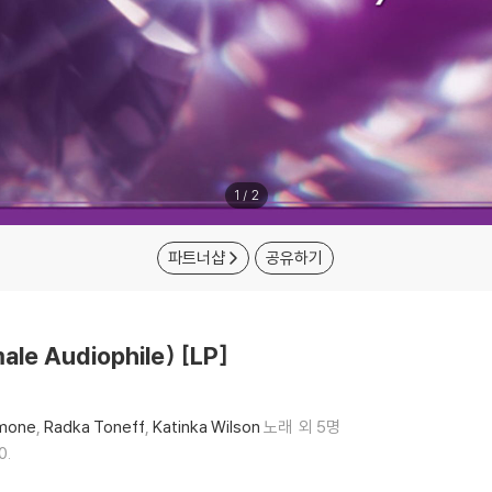
1
/
2
파트너샵
공유하기
 Audiophile) [LP]
mone
Radka Toneff
Katinka Wilson
노래
외 5명
0.