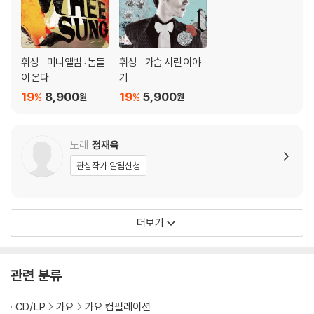
휘성 - 미니앨범 : 놈들
휘성 - 가슴 시린 이야
이 온다
기
19
8,900
19
5,900
%
%
원
원
노래
정재욱
관심작가 알림신청
더보기
관련 분류
CD/LP
가요
가요 컴필레이션