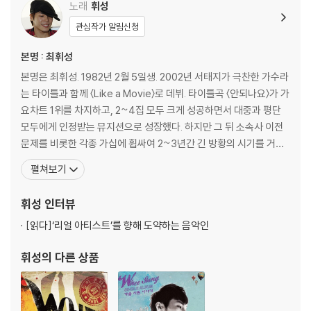
노래
휘성
관심작가 알림신청
본명 : 최휘성
본명은 최휘성. 1982년 2월 5일생. 2002년 서태지가 극찬한 가수라
는 타이틀과 함께 〈Like a Movie〉로 데뷔. 타이틀곡 〈안되나요〉가 가
요차트 1위를 차지하고, 2~4집 모두 크게 성공하면서 대중과 평단
모두에게 인정받는 뮤지션으로 성장했다. 하지만 그 뒤 소속사 이전
문제를 비롯한 각종 가십에 휩싸여 2~3년간 긴 방황의 시기를 거쳤
다. 그 기간 동안 그는 은퇴를 생각하기도 했고, 우울증과 불면증에 시
펼쳐보기
달리다 못해 자살을 결심하기까지 했다. 오랜 방황을 딛고 다시 돌아
온 그의 얼굴은 한결 편안하다. 그리고 바닥까지 치고 난 뒤의 깨달음
휘성
인터뷰
을 한 권의 책으로 묶
[읽다]
‘리얼 아티스트’를 향해 도약하는 음악인
휘성
의 다른 상품