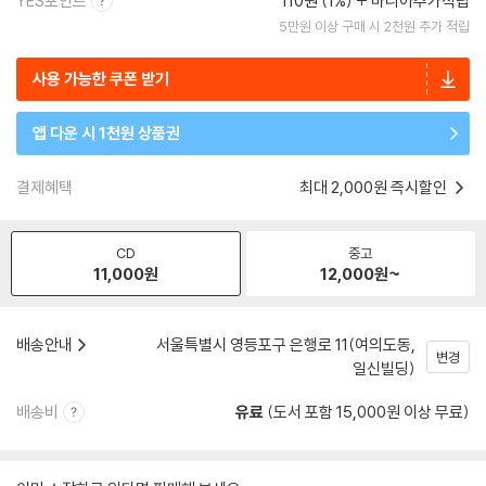
YES포인트
110원 (1%)
마니아추가적립
5만원 이상 구매 시 2천원 추가 적립
사용 가능한 쿠폰 받기
앱 다운 시 1천원 상품권
결제혜택
최대 2,000원 즉시할인
CD
중고
11,000
원
12,000
원~
배송안내
서울특별시 영등포구 은행로 11(여의도동,
변경
일신빌딩)
배송비
유료
(도서 포함 15,000원 이상 무료)