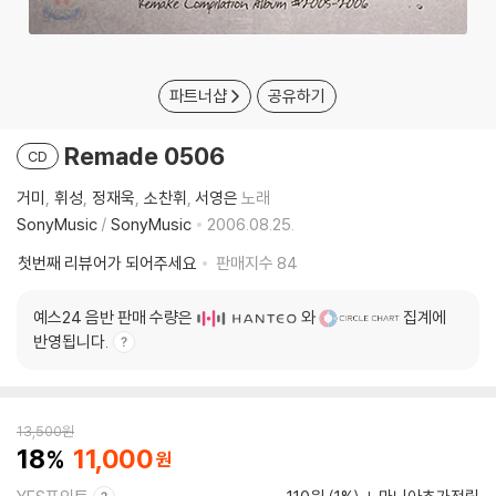
파트너샵
공유하기
Remade 0506
CD
거미
휘성
정재욱
소찬휘
서영은
노래
SonyMusic
/
SonyMusic
2006.08.25.
첫번째 리뷰어가 되어주세요
판매지수
84
예스24 음반 판매 수량은
와
집계에
반영됩니다.
13,500
원
18
11,000