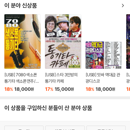
이 분야 신상품
[USB] 7080 색소폰
[USB] 스타 3인방의
[USB] 앗싸 역대급 관
[
통기타 색소폰연주/강
통기타 카페
광디스코
광
승용
18
18,000
17
15,000
18
18,000
1
%
%
%
원
원
원
이 상품을 구입하신 분들이 산 분야 상품