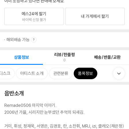
이미 소장하고 있다면 판매해 보세요.
예스24에 팔기
내 가게에서 팔기
바이백 신청 불가
해외배송 가능
리뷰/한줄평
상품정보
배송/반품/교환
0
디스크
아티스트 소개
관련분류
품목정보
음반소개
Remade0506 마지막 이야기.
2006년 가을, 시리지만 눈부셨던 추억의 되새김.
거미, 휘성, 정재욱, 서영은, 김경호, 란, 소찬휘, MRJ, izi, 클레오(채은정)