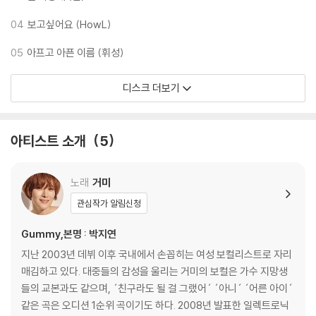
04
보고싶어요 (HowL)
05
아프고 아픈 이름 (휘성)
디스크 더보기
아티스트 소개
5
노래
거미
관심작가 알림신청
Gummy,본명 : 박지연
지난 2003년 데뷔 이후 국내에서 손꼽히는 여성 보컬리스트로 자리
매김하고 있다. 대중들의 감성을 울리는 거미의 보컬은 가수 지망생
들의 교본과도 같으며, ´친구라도 될 걸 그랬어´ ´아니´ ´어른 아이´
같은 곡은 오디션 1순위 곡이기도 하다. 2008년 발표한 일렉트로닉