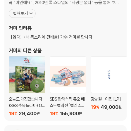
곡 ´미안해요´, 2010년 록 스타일의 ´사랑은 없다´ 등을 통해 보컬
리스트로서의 영역을 확장해나가며 계속 발전하는 모습을 보이고 있
펼쳐보기
다. 최근에는 MBC 인기 음악프로그램 ´나는 가수다´에 최연소 가수
로 출연, 쟁쟁한 선배가수들과의 대결을 통해 대중들에게 숨겨져 있
거미
인터뷰
던 매력을 발산할 예정이다. [디스코그래피
[읽다]
그녀 목소리에 건배를! 가수 거미를 만나다
거미
의 다른 상품
오늘도 매진했습니다
SBS 판타스틱 듀오 베
강승원 - 이집 [LP]
(SBS 수목드라마) OS
스트컬렉션 [컬러 4LP
19
49,000
%
원
T
박스세트]
19
29,400
19
155,900
%
%
원
원