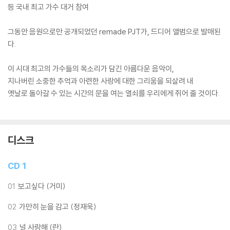
등 국내 최고 가수 대거 참여
그동안 음원으로만 공개되었던 remade PJT가, 드디어 앨범으로 발매된
다.
이 시대 최고의 가수들의 목소리가 담긴 아름다운 음악이,
지나버린 소중한 추억과 아련한 사랑에 대한 그리움을 되살려 내
옛날로 돌아갈 수 있는 시간의 문을 여는 열쇠를 우리에게 쥐어 줄 것이다.
디스크
CD 1
01
보고싶다 (거미)
02
가만히 눈을 감고 (정재욱)
03
널 사랑해 (란)