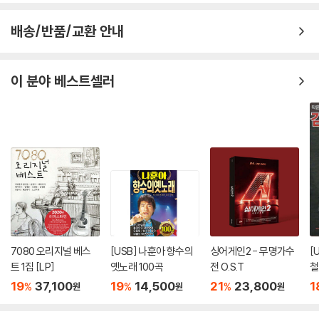
배송/반품/교환 안내
이 분야 베스트셀러
7080 오리지널 베스
[USB] 나훈아 향수의
싱어게인2 - 무명가수
[
트 1집 [LP]
옛노래 100곡
전 O.S.T
철
19
37,100
19
14,500
21
23,800
1
%
%
%
원
원
원