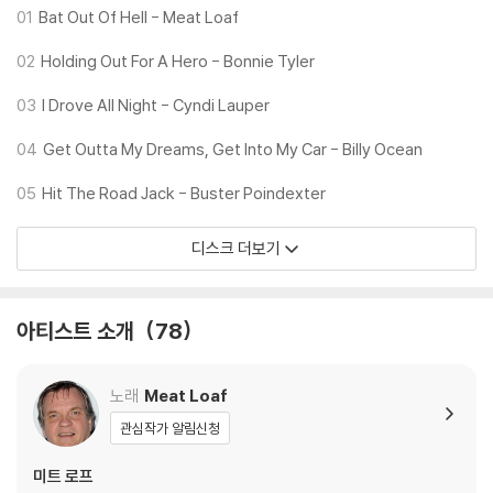
01
Bat Out Of Hell - Meat Loaf
02
Holding Out For A Hero - Bonnie Tyler
03
I Drove All Night - Cyndi Lauper
04
Get Outta My Dreams, Get Into My Car - Billy Ocean
05
Hit The Road Jack - Buster Poindexter
디스크 더보기
아티스트 소개
78
노래
Meat Loaf
관심작가 알림신청
미트 로프