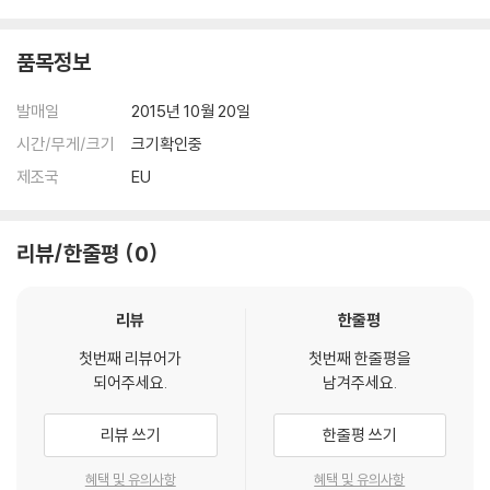
품목정보
발매일
2015년 10월 20일
시간/무게/크기
크기확인중
제조국
EU
리뷰/한줄평
0
리뷰
한줄평
첫번째 리뷰어가
첫번째 한줄평을
되어주세요.
남겨주세요.
리뷰 쓰기
한줄평 쓰기
혜택 및 유의사항
혜택 및 유의사항