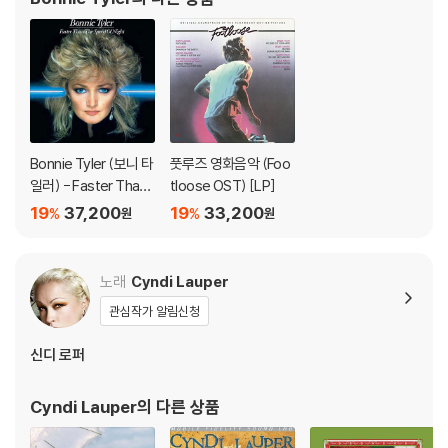
Bonnie Tyler (보니 타
풋루즈 영화음악 (Foo
일러) - Faster Than t
tloose OST) [LP]
he Speed of Night
19
37,200
19
33,200
%
%
원
원
[레드 컬러 LP]
노래
Cyndi Lauper
관심작가 알림신청
신디 로퍼
Cyndi Lauper
의 다른 상품