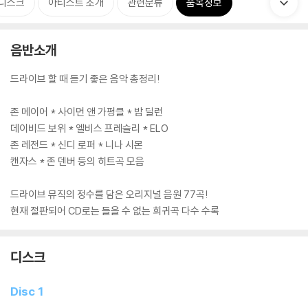
디스크
아티스트 소개
관련분류
품목정보
음반소개
드라이브 할 때 듣기 좋은 음악 총정리!
존 메이어 * 사이먼 앤 가펑클 * 밥 딜런
데이비드 보위 * 엘비스 프레슬리 * ELO
존 레전드 * 신디 로퍼 * 니나 시몬
캔자스 * 존 덴버 등의 히트곡 모음
드라이브 뮤직의 정수를 담은 오리지널 음원 77곡!
현재 절판되어 CD로는 들을 수 없는 희귀곡 다수 수록
디스크
Disc 1