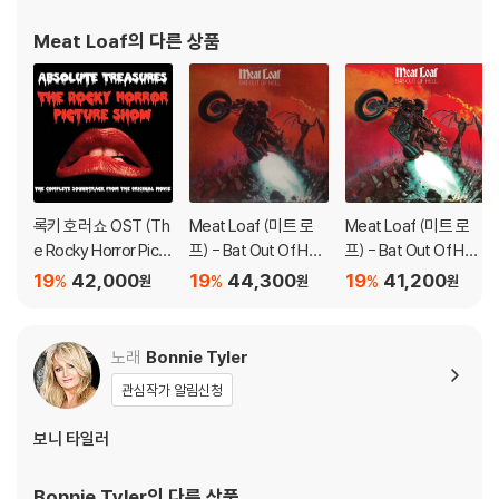
Meat Loaf
의 다른 상품
록키 호러 쇼 OST (Th
Meat Loaf (미트 로
Meat Loaf (미트 로
e Rocky Horror Pictu
프) - Bat Out Of Hell
프) - Bat Out Of Hell
re Show Original Mo
[코크 보틀 컬러 LP]
[LP]
19
42,000
19
44,300
19
41,200
%
%
%
원
원
원
tion Picture Soundtr
ack) [레드 컬러 2LP]
노래
Bonnie Tyler
관심작가 알림신청
보니 타일러
Bonnie Tyler
의 다른 상품