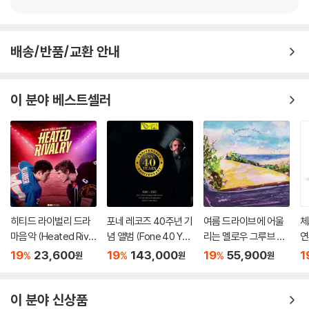
배송/반품/교환 안내
이 분야 베스트셀러
히티드 라이벌리 드라
포네 레코즈 40주년 기
여름 드라이브에 어울
체
마음악 (Heated Rival
념 앨범 (Fone 40 Yea
리는 멜로우 그루브 음
연
ry Original Soundtra
rs 1983-2023) [2L
악 컴필레이션 (Sum
ld
19
23,600
19
143,000
19
55,900
1
%
%
%
원
원
원
ck)
P]
mer-drive Chillout B
ph
reeze) [LP]
g
이 분야 신상품