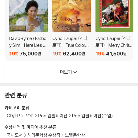
David Byrne / Fatbo
Cyndi Lauper (신디
Cyndi Lauper (신디
y Slim - Here Lies Lo
로퍼) - True Colors
로퍼) - Merry Christ
ve [2LP]
[LP]
mas…Have a Nice Li
19
75,000
19
62,400
19
41,500
%
%
%
원
원
원
fe! [레드 & 화이트 소
용돌이 컬러 LP]
더보기
관련 분류
카테고리 분류
CD/LP
POP
Pop 컴필레이션
Pop 컴필레이션(수입)
수상내역 및 미디어 추천 분류
국내도서
해외문학상 수상작
노벨문학상