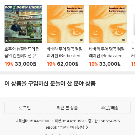
호주와 뉴질랜드의 팝
바바라 무어 명곡 컴필
바바라 무어 명곡 컴필
스
음악 컴필레이션 (Pop
레이션 (Bedazzled!
레이션 (Bedazzled!
커
Down Under 1966-1
Barbara Moore TV, F
Barbara Moore TV, F
oe
19
33,000
19
62,000
19
33,000
1
%
%
%
원
원
원
970)
ilm And Studio Work
ilm And Studio Work
P
1965?81) [2LP]
1965?81)
이 상품을 구입하신 분들이 산 분야 상품
로그인
최근 본 상품
주문/배송
고객센터 1544-3800
티켓 1544-6399
중고샵 1566-4295
eBook 1:1문의/채팅상담