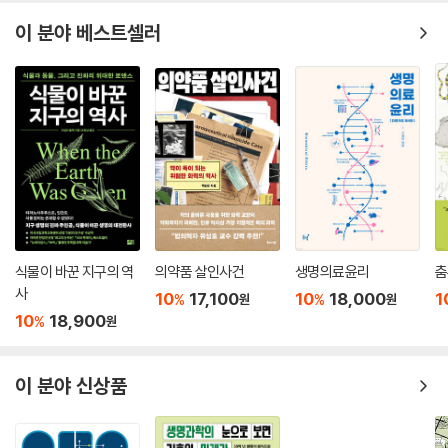
이 분야 베스트셀러
식물이 바꾼 지구의 역
의약품 살인사건
생명의료윤리
춤
사
10
17,100
10
18,000
1
%
%
원
원
10
18,900
%
원
이 분야 신상품