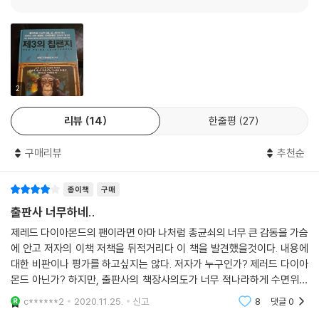
우고 술을 마시고 마약을 하는 것도 자신이 강하고 우수하다는 것을 내보
히는 여러 가지 악의 시발점이 되었다.
이는 과시 행동이라는 자하비의 핸디캡 이론을 소개한다. 한편으로 화학물
--- pp.276-277
질 남용으로 수명을 단축시키고 자기 과시를 넘어 자기 파괴적 행동으로
나아가는 인간만이 갖는 어두운 일면에 우려를 표명한다.
인류가 직면해 있는 생존에 대한 위협
2
리뷰
14
한줄평
27
저자는 인류 진화와 문명 발달사를 돌아보며 인류에게 다가올 수 있는 암
울한 미래를 끊임없이 경고한다. 이에 인간의 생존을 위협하는 것으로 환
구매리뷰
추천순
경파괴와 대량 학살, 핵 위협 등을 제시한다. 농업의 시작으로 인간이 한곳
에 정착하기 시작하면서 본래 생태계가 가지고 있던 다양성은 인간의 구미
종이책
구매
에 맞게 획일화되고 파괴되었다. 또한 정착하기 위한 보다 나은 환경, 보다
넓은 땅을 위해 민족 이동이 시작되면서, 이제껏 격리되어 있던 토착종들
출판사 너무하네..
을 학살하였다. 이러한 행태는 인간만의 특질은 아니나 동물보다 더 체계
제레드 다이아몬드의 팬이라면 아마 나처럼 총균쇠의 너무 큰 감동을 가슴
적이고 잔인하게 이루어진다. 여기에 더해 인류는 동물도 가질 수 있는 잔
에 안고 저자의 이책 저책을 뒤적거리다 이 책을 발견했을것이다. 내용에
혹성 외에 오직 인간만의 특질로서 멸망의 기로에 스스로 서게 된다. 바로
대한 비판이나 평가를 하고싶지는 않다. 저자가 누구인가? 제러드 다이아
핵이다. 태평양전쟁의 종식을 알린 나가사키 핵 투하로 인해 전 세계가 핵
몬드 아닌가? 하지만, 출판사의 책장사의도가 너무 적나라하게 수면위로
의 위력과 위협을 실감했음에도 불구하고 핵의 존재에 매달리고 만다. 그
떠오르는 책이다. 저자 이름에 너무 기대어 악수를 두었다. 2015년 씌어진
c******2
2020.11.25.
신고
8
댓글
0
책이 아니고 1996
렇다면 결국 앞으로 다가올 미래가 어둡기만 한 것일까? 이 책은 인류의 역