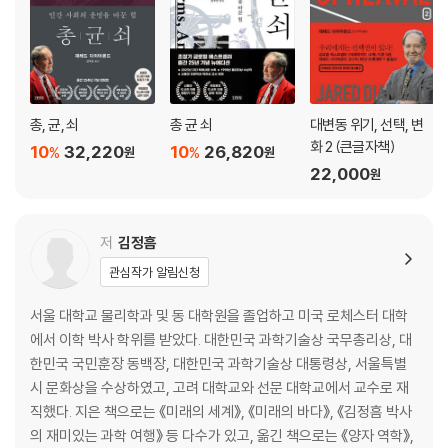
19장 제2의 구름
에필로그:
아무 교훈도 얻지 못하고 모든 것을 잊고 말 것인가?
추천의 말: 과학적인 글쓰기의 걸작 - 에드워드 O. 윌슨
총, 균, 쇠
총 균 쇠
대변동 위기, 선택, 변
작품 해설: 1.6퍼센트 차이로 인간이 된 ‘제3의 침팬지’-이현복
화 2 (큰글자책)
10
32,220
10
26,820
%
%
원
원
옮긴이의 말: 소설처럼 재미있고 쉽게 쓴 인류역사의 쾌저 - 김정흠
22,000
원
참고문헌
찾아보기
저
김정흠
관심작가 알림신청
서울 대학교 물리학과 및 동 대학원을 졸업하고 미국 로체스터 대학
에서 이학 박사 학위를 받았다. 대한민국 과학기술상 국무총리상, 대
한민국 국민훈장 동백장, 대한민국 과학기술상 대통령상, 서울특별
시 문화상을 수상하였고, 고려 대학교와 선문 대학교에서 교수로 재
직했다. 지은 책으로는 《미래의 세계》, 《미래의 바다》, 《김정흠 박사
의 재미있는 과학 여행》 등 다수가 있고, 옮긴 책으로는 《양자 역학》,