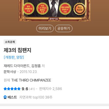
미리보기
공유하기
소득공제
제3의 침팬지
개정판, 양장
재레드 다이아몬드
김정흠
저
문학사상
2015.10.23.
원제
THE THIRD CHIMPANZEE
9.6
판매지수
2,586
41
베스트
자연과학 top100 38주