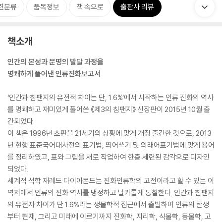
련분류
품목정보
책 속으로
출판사 리뷰
책소개
인간의 본성과 문명의 발달 과정을
명쾌하게 풀어낸 인류진화보고서
‘인간과 침팬지의 유전적 차이는 단, 1.6%’에서 시작하는 인류 진화의 역사
를 명쾌하고 재미있게 풀어쓴 《제3의 침팬지》 신장판이 2015년 10월 출
간되었다.
이 책은 1996년 초판을 21세기의 상황에 맞게 개정 출간한 것으로, 2013
년 현행 표준국어대사전의 표기법, 띄어쓰기 및 외래어표기법에 맞게 용어
를 정리하였고, 표와 그림을 새로 작업하여 한층 세련된 감각으로 디자인
되었다.
세계적 석학 재레드 다이아몬드는 진화인류학의 고전이라고 할 수 있는 이
역저에서 인류의 진화 역사를 냉정하고 날카롭게 통찰한다. 인간과 침팬지
의 유전자 차이가 단 1.6%라는 생물학적 접근에서 출발하여 인류의 탄생
부터 현재, 그리고 미래에 이르기까지 진화학, 지리학, 식물학, 동물학, 고