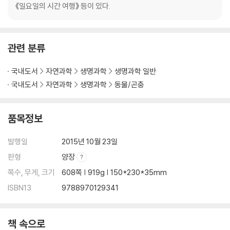
《일요일의 시간 여행》 등이 있다.
관련 분류
국내도서
자연과학
생명과학
생명과학 일반
국내도서
자연과학
생명과학
동물/곤충
품목정보
발행일
2015년 10월 23일
판형
양장
쪽수, 무게, 크기
608쪽 | 919g | 150*230*35mm
ISBN13
9788970129341
책 속으로