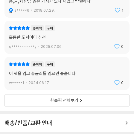
총,균,쇠 만큼 읽은 가치가 있다 재밌고 탁월하다.
s*****6
2018.07.29.
1
종이책
구매
훌륭한 도서이다 추천
q***********y
2025.07.06.
0
종이책
구매
이 책을 읽고 총균쇠를 읽으면 좋습니다
w*****1
2024.06.17.
0
한줄평 전체보기
배송/반품/교환 안내