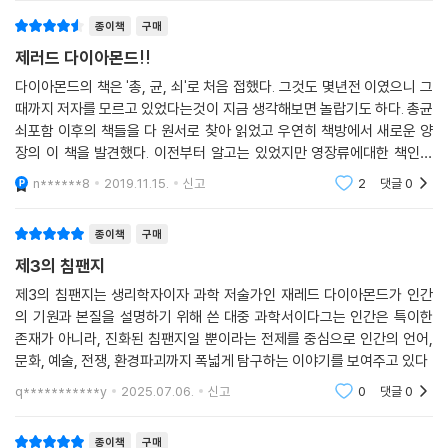
사를 냉철한 분석을 통해 인간이 과거의 잘못을 되풀이하는 것을 막고 더
종이책
구매
나은 미래로 나아갈 수 있다고 역설한다.
제러드 다이아몬드!!
추천의 말
다이아몬드의 책은 '총, 균, 쇠'로 처음 접했다. 그것도 몇년전 이였으니 그
때까지 저자를 모르고 있었다는것이 지금 생각해보면 놀랍기도 하다. 총균
쇠포함 이후의 책들을 다 원서로 찾아 읽었고 우연히 책방에서 새로운 양
많은 점에서 인간은 유전자 중 98% 이상이 침팬지와 동일한 영장류의 또
장의 이 책을 발견했다. 이전부터 알고는 있었지만 영장류에대한 책인줄
다른 종에 불과하다. 이 흥미롭고 설득력 있는 책에서 재레드 다이아몬드
알고 미뤘었는데 마침 영장류관련 다른 책을 읽었던지라 다시한번 훑어본
는 전체의 2%도 안 되는 유전자가 어떻게 인간을 다르게 만들었느냐는 질
n******8
2019.11.15.
신고
2
댓글
0
다는 심정으로 구
문에 대한 슬기로운 해답을 찾아냈다. 《제3의 침팬지》는 풍부한 내용을 가
진 매우 유익하고 값진 책으로 독자에게 인류의 과거를 돌아보고 미래를
종이책
구매
전망할 수 있는 기회를 제공해줄 것이다.
제3의 침팬지
- 에드워드 O. 윌슨(하버드대학교 생물학과 명예교수)
제3의 침팬지는 생리학자이자 과학 저술가인 재레드 다이아몬드가 인간
의 기원과 본질을 설명하기 위해 쓴 대중 과학서이다그는 인간은 특이한
《제3의 침팬지》는 인간의 폭력성을 보여준다. 때문에 저자는 인간에게 필
존재가 아니라, 진화된 침팬지일 뿐이라는 전제를 중심으로 인간의 언어,
요한 것은 인류가 과거에 저지른 파괴 행위를 반성하는 것이라고 강조한
문화, 예술, 전쟁, 환경파괴까지 폭넓게 탐구하는 이야기를 보여주고 있다
다. 언어를 이용하여 책을 읽는다는 것 자체가 과학이나 환경에 대한 이해
q***********y
2025.07.06.
신고
0
댓글
0
를 하고, 과거의 실수를 수정해 나갈 수 있는 가능성을 뜻하는 것이다. 이
책은 젊은 학도는 물론 지식인이라면 누구나 일독할 만한 흥미로운 교양서
종이책
구매
이므로 널리 추천코자 한다.