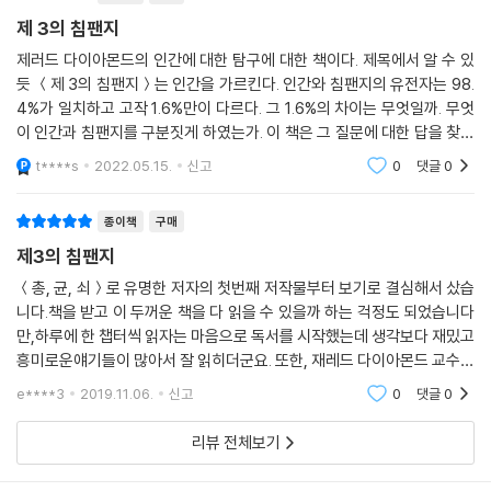
-이현복(서울대학교 언어학과 명예교수)
제 3의 침팬지
제러드 다이아몬드의 인간에 대한 탐구에 대한 책이다. 제목에서 알 수 있
듯 ＜제 3의 침팬지＞는 인간을 가르킨다. 인간와 침팬지의 유전자는 98.
4%가 일치하고 고작 1.6%만이 다르다. 그 1.6%의 차이는 무엇일까. 무엇
이 인간과 침팬지를 구분짓게 하였는가. 이 책은 그 질문에 대한 답을 찾는
여정과 같다. 책은 인간의 진화과정을 시작으로 한다. 약 700만년전 침팬
t****s
2022.05.15.
신고
0
댓글
0
지로 부터 인
종이책
구매
제3의 침팬지
＜총, 균, 쇠＞로 유명한 저자의 첫번째 저작물부터 보기로 결심해서 샀습
니다.책을 받고 이 두꺼운 책을 다 읽을 수 있을까 하는 걱정도 되었습니다
만,하루에 한 챕터씩 읽자는 마음으로 독서를 시작했는데 생각보다 재밌고
흥미로운얘기들이 많아서 잘 읽히더군요. 또한, 재레드 다이아몬드 교수의
다양하고 깊이 있는 수준에 존경심이 들었습니다.찾아보니 지리학, 문화인
e****3
2019.11.06.
신고
0
댓글
0
류학, 조류학
리뷰 전체보기