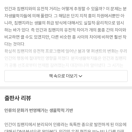
인간과 침팬지와의 유전적 거리는 어떻게 추정할 수 있을까? 이 문제는 분
자생물학자들에 의해 풀렸다. 그 해답은 단지 지적 흥미 차원에서뿐만 아
니라, 침팬지라는 생물의 취급 방식에 대해서도 실질적·윤리적으로 암시
하는 바가 있다. 즉 인간과 침팬지의 유전적 차이가 개의 품종 간의 차이와
비교하면 클 수도 있겠지만, 다른 비슷한 종 사이의 차이에 비하면 훨씬 작
다는 것이다.
확실히 침팬지의 유전적 프로그램에 일어난 불과 몇 퍼센트의 변화는 우리
인간의 행동에 절대적인 영향을 끼쳤다. 분자생물학자들은 인간과 침팬지
가 공통 선조로부터 언제쯤 갈려졌는지 대강이나마 알아냈다. 그 시기는
대충 700만 년 전쯤인 것으로 추정된다. --- p.33
책 속으로 더보기
인간 특유의 라이프사이클에 대해서 논의하려면 먼저 특징적인 사회구조,
성에 관한 신체 구조, 생리, 행동부터 거론해야 한다. 앞에서도 설명했다시
출판사 리뷰
피 우리를 동물 중에서 신기하고 기묘한 존재로 만들고 있는 것은 표면적
으로는 일부일처제 사회, 생식기 구조, 눈에 띄지 않는 곳이라면 언제라도
인류의 문화가 번영해가는 생물학적 기반
섹스를 할 수 있다는 점이다. 인간의 성생활의 특징은 생식기뿐만 아니라,
남성과 여성의 상대적인 신체의 크기에도 잘 나 타나 있다. --- p.105
인간이 침팬지에서 분리되어 인류라는 독특한 종으로 발전하게 된 이유에
대해서 DNA분석으로 알아본다. 인간의 유전 형질은 보노보나 다른 아프