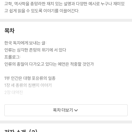
고학, 역사학을 총망라한 재치 있는 설명과 다양한 예시로 누구나 재미있
고 쉽게 읽을 수 있도록 이야기를 이끌어간다.
목차
한국 독자에게 보내는 글:
인류는 심각한 존망의 위기에 서 있다
프롤로그:
인류의 종말이 다가오고 있다는 예언은 적중할 것인가
1부 인간은 대형 포유류의 일종
1장 세 종류의 침팬지 이야기
2장 대약진
2부 신기한 라이프사이클을 가진 동물
목차 더보기
3장 인간의 성 행동의 진화
4장 혼외정사의 과학
5장 어떻게 섹스 상대를 찾아내는가?