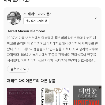
저자 소개
2
6장 성선택과 인종의 기원
7장 우리는 왜 늙고 죽을까?
저
재레드 다이아몬드
3부 인간의 특수성
관심작가 알림신청
8장 사람의 언어로 가는 다리
9장 예술의 기원
Jared Mason Diamond
10장 인간에게 농업은 축복인가?
1937년 미국 보스턴에서 출생했다. 록스버리 라틴스쿨과 하버드대
11장 왜 흡연과 음주와 마약에 빠지는가?
학교를 졸업한 뒤 영국 케임브리지대학교에서 생리학 박사 학위를 받
12장 광활한 우주 속의 외톨이
았다. 하버드대학교 생물물리학 연구실을 거쳐 UCLA 생리학 교수로
재직했다. 1964년 뉴기니에서 조류를 관찰하며 진화생물학 연구를
4부 세계의 정복자
시작했다. 이후 지리학, 생물지리학, 생태계와 인간의 상호작용을 연
13장 최후의 첫 대면
구하는 환경사(史), 문화인류학 등으로 연구 영역을 확장해나갔다.
펼쳐보기
14장 어쩌다가 정복자가 된 인간들
현재 UCLA 지리학과 교수로 있으며 여전히 학생들에게 지리학을 가
15장 말馬, 히타이트어, 그리고 역사
르치고 있다. 2005년 영국 〈프로스펙트〉와 미국 〈포린폴리시〉가 공
재레드 다이아몬드
의 다른 상품
16장 종족 학살의 성향
동 발표한 ‘세계를 이끄는 최고의 지식인’ 중 아
5부 갑자기 역전된 진보
17장 황금시대의 환상
18장 신세계에서의 전격전과 추수감사절