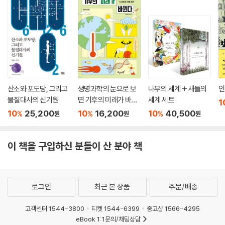
산소와 포도당, 그리고
생명과학의 눈으로 보
나무의 세계 + 새들의
인
물질대사의 신기원
면 기후의 미래가 바뀐
세계 세트
1
다
10
25,200
10
16,200
10
40,500
%
%
%
원
원
원
이 책을 구입하신 분들이 산 분야 책
로그인
최근 본 상품
주문/배송
고객센터 1544-3800
티켓 1544-6399
중고샵 1566-4295
eBook 1:1문의/채팅상담