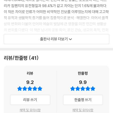
사실 언어의 징조는 동물계에도 셀 수 없을 만큼 많이 있다. 음성 전달 체계
리카 침팬지의 유전형질과 98.4%가 같고 차이는 단지 1.6%에 불과하다.
는 수많은 종에 의해 진화된 것이다. 이들 체계의 복잡성에 대해서 우리는
이 작은 차이로 인류가 어떠한 비약적인 진보를 이루었는지에 대해 고고학
이제 겨우 이해하기 시작했다. 만약 이것들이 최초의 단계라면, 제2단계는
적 유적과 생물학적 증거를 들어 집중적으로 분석 · 해결한다. 이어서 골격
유인원에게 언어를 가르쳐 유인원의 선천적인 언어 능력을 밝히는 최근의
상의 변화와 더불어 언어와 예술의 발달에 큰 영향을 미친 인간의 생활상
실험이다. 아이들이 말을 배우는 과정은 그다음 단계다. 우리는 또 현대인
의 변화를 다룬다. 이 책은 남녀의 공동 육아, 혼인 관습, 성교의 목적, 진화
들이 무의식중에 발명했던 단순한 언어들 가운데 뜻밖에도 교육적인 것들
경쟁에 위배되는 인간만의 윤리 법칙, 노화와 여성의 폐경의 의미 등, 제1,
출판사 리뷰 더보기
이 있음을 알게 될 것이다. --- p.216
2 침팬지의 눈으로 봤을 때 기괴한 인간만의 독특한 생활사를 인류의 진보
와 관련하여 제시한다.
과학 덕분에 인간은 많은 변화를 겪었다. 천문학의 발달에 따라 지구는 우
리뷰/한줄평
41
주의 중심이 아니라 수십억이나 되는 별 중 하나의 주위를 도는 아홉 개의
인간과 동물을 구분 짓는 문화적 특징
행성 가운데 하나에 지나지 않는다는 것을 알았다. 또 생물학의 발달에 따
라 인간이 신으로부터 특별히 창조된 것이 아니라, 수백만이나 되는 다른
언어, 예술, 농업은 인간과 동물을 구분할 수 있는 자랑스러운 특징이다. 그
리뷰
한줄평
종과 함께 진화해왔다는 것도 알았다.
렇다면 다른 동물에게는 언어나 예술적 능력이 없는가? 예술은 어떻게 생
9.2
9.9
한편, 고고학이 발달하면서 인류는 과거 백만 년 동안 확실하게 진보해왔
겨난 것인가? 인간의 또 하나의 중요한 특징인 농업의 시작은 인간에게 획
다는 또 다른 신성한 신념마저 무너지고 있다. 최근 발견한 사실에 따르면
기적인 사건이었다. 그러나 저자는 농업이 진보의 기념비적인 사건인 동시
우리가 더 나은 생활로 내디딘 결정적인 발판이라고 할 수 있는 농업(가축
에 악의 시초가 되었다고 주장한다. 위에 제시한 자랑스러운 특징 외에 음
리뷰 쓰기
한줄평 쓰기
사육 포함)이, 실제로는 진보의 기념비인 동시에 악의 시초라는 사실이다.
주 · 흡연 등 해로운 화학물질에 빠지는 것도 인간의 널리 알려진 특징 중
농업의 시작으로 식량 생산량이 증가하고 축적이 가능해졌지만, 동시에 사
하나이다. 왜 인간은 해로운 약물에 빠져드는가? 저자는 인간이 담배를 피
혜택 및 유의사항
혜택 및 유의사항
회적·성적으로 커다란 불평등이 생겼고 질병, 독재 등 현대의 인류를 괴롭