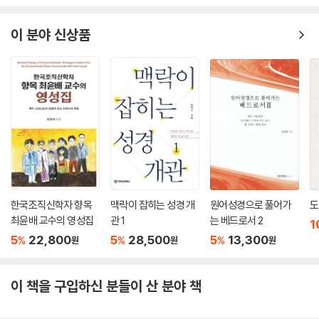
이 분야 신상품
한국조직신학자 향목
맥락이 잡히는 성경 개
원어성경으로 풀어가
도
최윤배 교수의 영성집
관 1
는 베드로서 2
1
5
22,800
5
28,500
5
13,300
%
%
%
원
원
원
이 책을 구입하신 분들이 산 분야 책