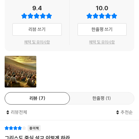
교가 곧 필요한 진리를 전하는 통로이자 능력의 은혜를 전하는 도구가 되
합니다.
9.4
10.0
도록 힘써야 한다.”
‘심방 잘하고, 좋은 프로그램들을 만들고, 계획을 치밀하게 짜고, 적절한
--- 본문 중에서
교회 성장 비법을 활용하고, 비전을 제시하고, 감동적인 설교를 하면 교회
는 부흥할 거야.’
리뷰 쓰기
한줄평 쓰기
사실 자신의 목회와 신학을 이런 식으로 생각하는 사람은 없지만, 날마다
밀려오는 목회의 압박감은 날마다 이런 식의 사역을 하도록 만들어 버립니
혜택 및 유의사항
혜택 및 유의사항
다.”
본서는 이런 바쁜 사역의 현장에서 감동적으로 읽고 큰 통찰력을 얻을 수
있는 훌륭한 설교 지침서이다.
이 책의 목표는 설교자가 성경 전체를 그리스도 중심의 맥락으로 설교할
수 있게 하며, 삶으로 적용할 수 있도록 돕는 것이다.
2
리뷰
7
한줄평
1
[1부 설교의 구조]에서는 구조에 초점을 맞추어 전형적인 설교, 비전형적
인 설교, 강해설교, 귀납식 설교 구조의 예를 제시했다. 예시한 설교에는 지
리뷰전체
추천순
침과 참고 서적을 덧붙여서 단계마다 필요한 원칙과 실제를 알 수 있게 해
놓았다. 그래서 독자가 “아하! 이 원칙을 적용해야겠구나, 이 구조(구성)
종이책
를 이런 이유에서 사용하는구나”라는 깨달음을 얻게 하려고 노력했다.
그리스도 중심 설교 이렇게 하라