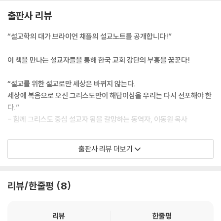
해 실제적 사실, 교리, 예화, 적용점을 제시하고 목회자의 로고스(성경의
출판사 리뷰
말씀), 파토스(감정), 에토스(성품)를 적절히 사용할 줄 알아야 한다(살전
2:2~13).”
“설교학의 대가 브라이언 채플의 설교노트를 공개합니다!”
“설교가 명료하고, 흥미롭고, 잘 짜여있지 않으면 설교자의 신뢰성이 의심
이 책을 만나는 설교자들을 통해 한국 교회 강단의 부흥을 꿈꾼다!
받게 되고 더 나아가 말씀의 진리까지 훼손될 우려가 있다. 따라서 설교의
어법과 구조 체계를 터득해 설교 내용이 듣는 이들의 상상을 자극하고 이
“설교를 위한 설교로만 세상은 바뀌지 않는다.
해와 기억을 증진하도록 하는 게 매우 중요하다.”
세상에 복음으로 오신 그리스도만이 해답이심을 우리는 다시 선포해야 한
다.”
“설교의 궁극적 목표는 사람들을 매료시키고, 정보를 전달하고, 기억에 새
- 함께 그리스도 중심 설교자 됨을 갈망하는 동역자, 이동원 목사
겨주는 것이 아니라 듣는 이의 마음과 생각을 성경적 진리와 대면시켜 그
들의 의지와 뜻이 그리스도의 목적과 부합하도록 하는 것이다. 그러므로
성경 전체를 그리스도 중심의 맥락으로
출판사 리뷰 더보기
설교를 통해 성도가 무엇을 인식하고, 기억하고, 깨달았는가를 잣대로 설
설교하는 비결을 담은 책!
교를 평가해서는 안 된다. 설교를 듣고 얼마나 그 말씀대로 살아가고 있는
탁월하고 친절하며 감동적인 설교 지침서
가를 평가해야 한다.”
리뷰/한줄평
8
“우리는 하나님과 무관한 자기 사역을 하지 않도록 조심해야 합니다. 목회
“설교자의 의무는 성도들에게 진리를 알게 해서(inform) 그 진리로 변화
나 사역을 하다 보면 그것이 단순한 의식이나 상투적인 일로 전락하기 쉽
되게(transform) 하는 것이다. 그런 의무가 있기에 설교자는 자신의 설
습니다. 교회 일에 바빠서 정신없이 사역하다 보면 이런 생각이 들기 시작
리뷰
한줄평