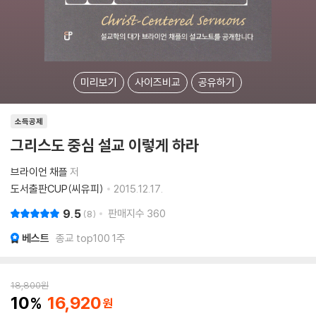
미리보기
사이즈비교
공유하기
소득공제
그리스도 중심 설교 이렇게 하라
브라이언 채플
저
도서출판CUP(씨유피)
2015.12.17.
9.5
판매지수
360
8
베스트
종교 top100 1주
18,800
원
10
16,920