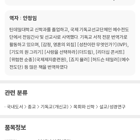
“그리스도와의 연합”
설교 예문 13 말씀을 전파하라
“살아있는 하나님의 말씀을 전하라”
역자 : 안정임
색인
틴데일대학교 신학과를 졸업하고, 국제 기독교선교단체인 예수전도
단에서 전임간사 및 선교사로 사역했다. 기독교 서적 전문 번역가로
활동하고 있으며, [감정, 영혼의 외침] [성찬이란 무엇인가?](IVP),
[기도의 원 그리기] [사랑을 선택하라](더드림), [리더십 콘서트]
[위험한 순종](국제제자훈련원), [죠지 뮬러] [허드슨 테일러](예수
전도단) 등 많은 책을 번역하였다
관련 분류
국내도서
종교
기독교(개신교)
목회와 신학
설교/성경연구
품목정보