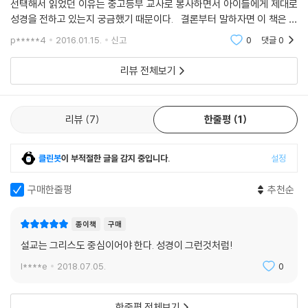
선택해서 읽었던 이유는 중고등부 교사로 봉사하면서 아이들에게 제대로
룩한 삶을 살게 하는 설교의 구조를 탁월하게 제시하고 있다는 것이다. 교
성경을 전하고 있는지 궁금했기 때문이다. 결론부터 말하자면 이 책은 한
인들과 교회를 살리고 회복하는 일이 설교 사역을 통해서 이루어진다고 확
편으론 목사님들의 설교를 위한 책이지만 또 다른 한편으론 한 영혼을 사
신하는 설교자들은 필히 이 책을 일독하시기를 추천한다.
p*****4
2016.01.15.
신고
0
댓글
0
랑하는 모든
- 이상흥(광신대학교 교수)
리뷰 전체보기
이 책은 ‘설교는 할수록 어렵다’는 목회자들의 마음에 든든한 행복감을 느
끼게 만든다. 예문을 하나하나 따라가다 보면 어느새 그리스도 중심의 자
리뷰
7
한줄평
1
리에 서 있게 되는 자신을 느낄 수 있게 될 것이다.
- 황성건(제자로교회 담임목사, 사)청소년선교횃불 대표)
클린봇
이 부적절한 글을 감지 중입니다.
설정
성경 본문을 그리스도의 대속과 연결해 성도들에게 하나님의 은혜를 일깨
워주고 정확하고도 생생하게 각인되는 설교를 하기란 쉬운 일이 아니다.
구매한줄평
추천순
이 때 유능한 설교자가 실제로 작성한 예문을 보게 되면 이론은 곧 개인지
도가 된다.
종이책
구매
- 데니스 E. 존슨(캘리포니아 웨스트민스터 신학대학원 교수)
설교는 그리스도 중심이어야 한다. 성경이 그런것처럼!
l****e
2018.07.05.
0
설교학 분야에 획기적인 이바지를 할 책이다. 그의 뛰어난 재능과 통찰을
바탕으로 한 설교 예문에는 그리스도 중심 설교의 참모습을 보여주는 성경
신학이 고스란히 녹아들어 있다.
한줄평 전체보기