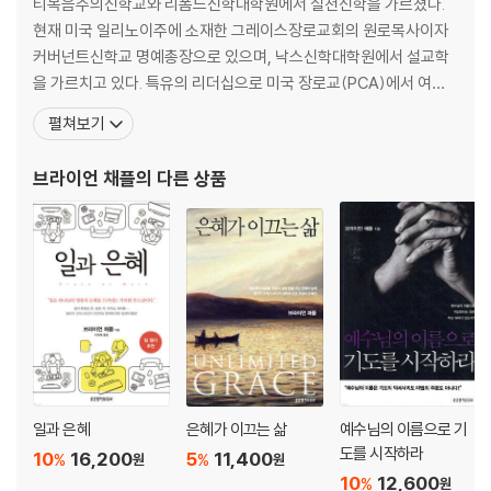
티복음주의신학교와 리폼드신학대학원에서 실천신학을 가르쳤다.
설교 예문 07 그리스도의 대속을 반영하는 그리스도 중심
현재 미국 일리노이주에 소재한 그레이스장로교회의 원로목사이자
성경 해석 [이야기식 본문의 예]
커버넌트신학교 명예총장으로 있으며, 낙스신학대학원에서 설교학
“어떤 첫 번째 회개자”
을 가르치고 있다. 특유의 리더십으로 미국 장로교(PCA)에서 여러
설교 예문 08 그리스도 대속의 결과를 보여주는 그리스도
가지 국내외 협력 사역을 주도하고 있으며, 수많은 집회와 세미나의
펼쳐보기
중심 성경 해석Ⅰ[거시적 방식]
강사로 활동하고 있다. 그는 현재 ‘Unlimited Grace’라는 주제로 사
“소망의 여정”
역을 전개하며 하나님의 은혜의 복음을 전파하는 데 전념하고 있다.
브라이언 채플
의 다른 상품
설교 예문 09 그리스도 대속의 결과를 보여주는 그리스도
죄에서 벗어나 삶의 기쁨과 평안을 주는 ‘하나님의 은혜’에
중심 성경 해석Ⅱ [미시적 방식]
“하나님이 내려오시게 하려면”
3부 복음 적용
설교 예문 10 복음의 서술 | 명령의 역동성Ⅰ
[서술적인 면이 강조된 설교]
“살기 위해 죽으라”
설교 예문 11 복음의 서술 | 명령의 역동성Ⅱ
[명령이 강조된 설교]
일과 은혜
은혜가 이끄는 삶
예수님의 이름으로 기
“완고한 은혜”
도를 시작하라
10
16,200
5
11,400
%
%
원
원
설교 예문 12 그리스도와의 연합_ 동기와 능력
10
12,600
%
원