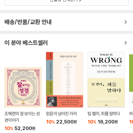
- 스콧 M. 깁슨(고든 콘웰 신학대학원 교수, 해돈 W. 로빈슨 설교 센터 책
임자)
배송/반품/교환 안내
상상력과 노련미를 유감없이 발휘해 삶대로 설교하기를 가르쳐준 책이다.
저자 자신이 직접 쓴 설교문에는 설교자들에게 도움이 될 만한 충고와 원
리가 가득히 담겨 있다. 설교자가 자신의 지식과 마음을 열어서 이렇게 후
이 분야 베스트셀러
히 나누는 경우가 드문데, 우리는 그에게 또다시 빚을 진 셈이다.
- 마이클 퀵(노든 신학대학원 교수)
강해설교의 수석 건축가가 그린 청사진을 대할 수 있다는 건 우리의 특권
이 아닐 수 없다. 성경적인 설교를 창의적이고 참신하게 전하고 싶은 설교
자들에게 이 책의 일독을 강력히 권한다.
- 로버트 스미스 Jr.(비슨 신학교 교수, 샘포드 대학 교수)
조혜련의 잘 보이는 성
믿음이 넘어진 자리
팀 켈러, 죄를 말하다
하
경이야기
10
22,500
10
16,200
1
%
%
원
원
10
52,200
%
원