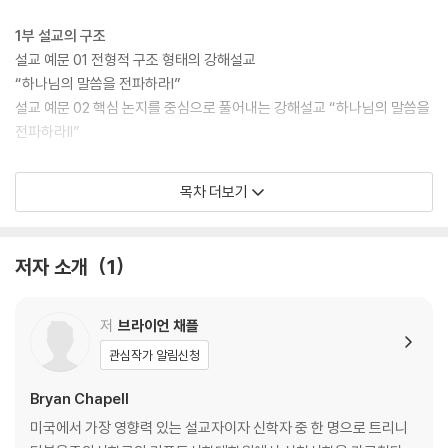
1부 설교의 구조
설교 예문 01 전형적 구조 형태의 강해설교
“하나님의 말씀을 전파하라I”
설교 예문 02 핵심 논지를 중심으로 풀어내는 강해설교 “하나님의 말씀을
전파하라II”
설교 예문 03 귀납적 형태의 강해설교
목차 더보기
“쓸모없는 자를 사용하심”
설교 예문 04 특별한 날에 하는 주제 설교
“여호와의 영광”
저자 소개
1
2부 성경신학
설교 예문 05 그리스도의 대속을 예언하는 그리스도 중심 성경 해석 [구속
저
브라이언 채플
적 다리의 예]
관심작가 알림신청
“나뭇가지에 걸린 반짝이 장식”
설교 예문 06 그리스도의 대속을 예비하는 그리스도 중심
Bryan Chapell
성경 해석 [막힌 길의 예]
미국에서 가장 영향력 있는 설교자이자 신학자 중 한 명으로 트리니
“공짜 옥수수죽과 공짜 은혜”