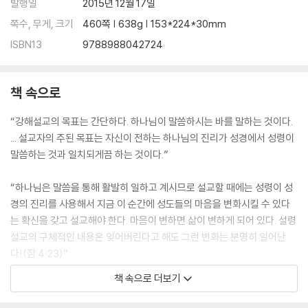
발행일
2015년 12월 17일
쪽수, 무게, 크기
460쪽 | 638g | 153*224*30mm
ISBN13
9788988042724
책 속으로
“강해설교의 목표는 간단하다. 하나님이 말씀하시는 바를 말하는 것이다.
... 설교자의 주된 목표는 자신이 전하는 하나님의 진리가 성경에서 성령이
말씀하는 것과 일치되게끔 하는 것이다.”
“하나님은 말씀을 통해 활발히 일하고 계시므로 설교할 때에는 성령이 성
경의 진리를 사용해서 지금 이 순간에 성도들의 마음을 변화시킬 수 있다
는 확신을 갖고 설교해야 한다. 마음이 변하면 삶이 변하게 되어 있다. 설령
설교의 구체적인 내용은 잊어버린다고 해도 그런 변화는 분명히 일어난
다!(잠 4:23)”
책 속으로 더보기
“단순히 주석에 적힌 내용을 되풀이하는 것은 설교가 아니다. 충성된 설교
자는 성도가 마땅히 들어야 할 내용과 들을 수준이 되는 이야기를 하기 위