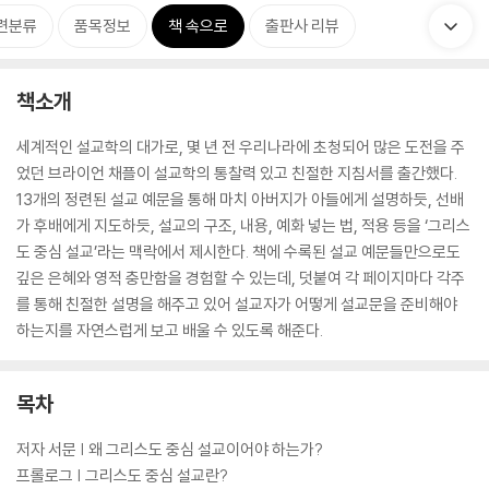
련분류
품목정보
책 속으로
출판사 리뷰
책소개
세계적인 설교학의 대가로, 몇 년 전 우리나라에 초청되어 많은 도전을 주
었던 브라이언 채플이 설교학의 통찰력 있고 친절한 지침서를 출간했다.
13개의 정련된 설교 예문을 통해 마치 아버지가 아들에게 설명하듯, 선배
가 후배에게 지도하듯, 설교의 구조, 내용, 예화 넣는 법, 적용 등을 ‘그리스
도 중심 설교’라는 맥락에서 제시한다. 책에 수록된 설교 예문들만으로도
깊은 은혜와 영적 충만함을 경험할 수 있는데, 덧붙여 각 페이지마다 각주
를 통해 친절한 설명을 해주고 있어 설교자가 어떻게 설교문을 준비해야
하는지를 자연스럽게 보고 배울 수 있도록 해준다.
목차
저자 서문 | 왜 그리스도 중심 설교이어야 하는가?
프롤로그 | 그리스도 중심 설교란?