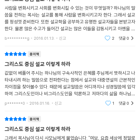
[2부 성경신학]에서는 본문을 구속적으로 해석하는 다양한 접근방식을 탐
사람을 변화시키고 사회를 변화시킬 수 있는 것이 무엇일까? 하나님의 말
구한다. 성경신학의 여러 방식을 대표하는 설교들은 그리스도의 대속을 예
씀을 전하는 목사는 설교를 통해 사람을 변화시키고자 한다. 그래서 설교
언하고, 예비하고, 반영하거나 그 대속 사역에서 비롯된 결과를 말해주는
를 정성껏 준비한다. 또한 설교학을 공부하고 유명한 설교자들을 본받고자
본문들을 어떻게 설교해야 하는지를 보여주는 실례들이다. 지침과 참고서
한다. 물론 많은 수고가 들어간 설교는 많은 이들을 감동시키고 아멘을 이
적은 독자의 이해력을 증폭시켜 의사전달과 테크닉의 다양한 면모를 고려
끌어낸다. 그런데 저자는 완벽했다고 생각한 자신의 설교가 왜 사람들을
b*********g
2016.01.13.
신고
2
댓글
0
변화시키지 못
할 수 있게 해 줄 것이다.
종이책
[3부 복음 적용]에 수록된 설교들은 성경에서 발굴한 구속의 진리가 실제
그리스도 중심 설교 이렇게 하라
우리 삶에서 어떻게 적용되는지를 보여준다. 하나님의 은혜가 헌신과 순종
을 가능하게 하는 동기이자 능력이 된다는 사실을 설교마다 강조점을 달리
값없이 베풀어 주시는 하나님의 구속사적인 은혜를 주님께서 뜻하시고 나
타내시려 하는 말씀으로 전파한다는 점에서 설교와 대중연설의 근본적인
해 제시했다. 또한, 그리스도와의 연합과 말씀의 능력이 가진 초자연적이
차이점을 찾아볼수 있다. 때문에 설교말씀은 어디까지나 성경말씀에 입각
고 신비한 면들을 집중적으로 탐구함으로써 설교자가 힘든 역경 속에서도
하여 그리스도인이나 비그리스도인을 막론하고 저마다의 삶을 하나님께
소망과 담대함으로 설교할 수 있도록 했다.
맡기며, 날마다 새로운 나날을 열어가게 하는것이지만 오늘날 강단에서 선
p*******0
2016.01.16.
신고
1
댓글
0
포되는 설교는 설교
추천의 글 - 일부 축약본
종이책
설교를 위한 설교로만 세상은 바뀌지 않는다. 세상에 복음으로 오신 그리
그리스도 중심 설교 이렇게 하라
스도만이 해답이심을 우리는 다시 선포해야 한다. 이 책은 그 그리스도를
그래서 목사님이 다시 사모님에게 물었습니다. "여보, 요즘 세상에 정말로