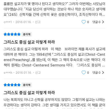
어떻게 전할 수 있는지를 잘 보여준다.
훌륭한 설교자가 몇 명이나 된다고 생각하오?" 그러자 이번에는 사모님이
- 이동원(지구촌교회 원로목사)
대꾸했습니다. "지금 당신이 생각하는 것보다 하나 적은 숫자라고 생각해
요"(245). 신학자들 간에 신학의 꽃은 성경신학이다, 조직신학이다 하는
그리스도를 전하지 않는 설교는 설교가 아니다. 그런 의미에서 모든 설교
(귀여운!) 논쟁이 있다고 들었습니다. 사실 신학의 꽃은 '설교'가 아닌가 생
c***1
2016.01.16.
신고
0
댓글
0
자에게 꼭 필요한 책이며, 설교자가 기다리던 책이다. 이 책이 한국 교회의
각
설교를 새롭게 하기를 기대하며 강력히 추천한다.
종이책
- 이성희(연동교회 담임목사)
그리스도 중심 설교 이렇게 하라
성경의 주인공은 예수 그리스도시다. 그러므로 설교의 영원한 주제는 당연
그리스도 중심 설교 이렇게 하라 이 책은 브라이언 채플 목사가 설교에
히 예수님일 수밖에 없다. 이 책은 모든 설교자들에게 큰 도움이 되는 책이
대하여 쓴 책이다. 그는 1994년에 『그리스도 중심의 설교(Christ-Cent
라 생각된다. 모든 설교자들의 필독을 권한다.
ered Preaching)』를 썼는데, 이 책은 그 책의 후속으로 나온 책이다. 이
- 박은조(은혜샘물교회 담임목사)
책의 원제는 Christ-Centered Sermons 이다. ‘그리스도 중심의 설
교’를 지향한다는 것은 성경 전체를 그리스도 중심의 맥락으로 설교할 수
s***h
2016.01.16.
신고
0
댓글
0
있게
이 책을 딛고 일어서는 순간, 우리의 설교에는 참된 복음과 그리스도만이
선포될 것이다. 이 책을 통해 한국 교회 강단에 오직 그리스도만 높아질 수
종이책
있길 간절히 소망한다.
그리스도 중심 설교 이렇게 하라
- 김은호(오륜교회 담임목사)
나는 목회자도 아니고 신학을 공부하지도 않았다. 그렇기에 설교는 나와는
무관하다는 생각이 강하다. 그런 생각을 가지고 있으면서도 이 책을 굳이
특별히 이 책의 장점은 하나님의 은혜가 선포되고 그에 대한 반응으로 거