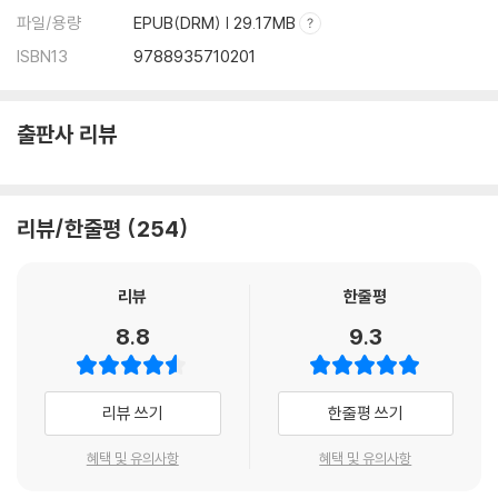
ㆍ부정적 생각 꺼버리기
<제3부 나 이상의 나 바라보기>
파일/용량
EPUB(DRM) | 29.17MB
ISBN13
9788935710201
우리의 부정적 감정에 불을 당기는 것은 생존을 책임지고 있는 아미그달라
1장 관찰자란 과연 누구인가
(편도체)이다. 부정적인 감정이나 생각은 내 생존을 위해 생겨나는 것인
비좁은 나로부터의 탈출 / 마비된 팔다리만 바라볼 것인가? / 몸 밖의 나는
만큼 먼저 그 존재를 인정하고 따뜻한 눈으로 바라봐주어야 한다. 하버드
누구인가? / 영혼은 모든 정보를 갖고 있다
출판사 리뷰
대학의 테일러 박사는 어떤 부정적 생각과 감정이라도 그 자연적 수명은 9
0초에 지나지 않으며, 마치 어린아이를 달래듯이 조용히 주시하기만 하면
2장 육신과 영혼의 숨바꼭질
금세 사라진다고 말한다.
양심을 지키면 손해일까? / 선행은 몇 곱절로 되돌아온다 / 베풂은 건강으
리뷰/한줄평
254
로 되돌아온다 / 진공묘유: 나를 텅 비우면 오묘한 일들이 일어난다 / 나를
타인처럼 바라보며 살아라
리뷰
한줄평
8.8
9.3
에필로그
리뷰 쓰기
한줄평 쓰기
혜택 및 유의사항
혜택 및 유의사항