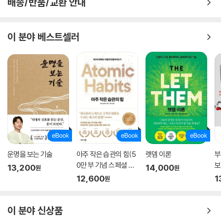
배송/반품/교환 안내
이 분야 베스트셀러
운명을 보는 기술
아주 작은 습관의 힘(5
렛뎀 이론
부
0만 부 기념 스페셜 에
보
13,200
14,000
원
원
디션)
12,600
1
원
이 분야 신상품