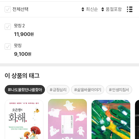
전체선택
최신순
품절포함
왓칭 2
11,900
원
왓칭
9,100
원
이 상품의 태그
#나도몰랐던나를찾아
#긍정심리
#삶을바꿀이야기
#인생지침서