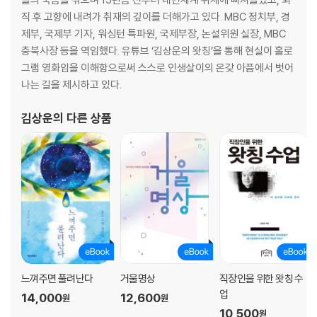
직 후 고향에 내려가 취재의 깊이를 더해가고 있다. MBC 정치부, 경
나를 완전히 바꿔놓는 왓칭 요술 맛보기!
왓칭 요술 #2 - 나를 남으로 바라보면 효과 백 배
제부, 국제부 기자, 워싱턴 특파원, 국제부장, 논설위원 실장, MBC
나를 타인처럼 바라보면 완전히 바뀐다 / 술과 담배를 단박에 끊다 / 상상
충북사장 등을 역임했다. 유튜브 ‘김상운의 왓칭’을 통해 현실이 홀로
ㆍ내가 원하는 몸 만들기
속에 청중을 등장시켜라 / 부정적 기억들 지워내기 / 말기 암을 완치한 할
그램 영화임을 이해함으로써 스스로 인생살이의 온갖 아픔에서 벗어
머니의 기도 / 키가 8센티미터나 커진 대학생
나는 길을 제시하고 있다.
하버드 대학의 랭거 교수는 여러 호텔의 청소부 84명에게 청소 활동의 운
동량을 설명해주었다. 그리고 한 달 후 그들의 건강 상태를 검진해보았더
왓칭 요술 #3 - 과정을 바라보면 쉽게 달성된다
김상운
의 다른 상품
니 체중, 허리둘레, 지방, 혈압이 크게 감소했다. 자신의 행위를 바라보는
언제, 어디서, 어떻게… 실행 과정은 구체적으로 / 공부 안 하는 아이 공부
눈이 달라지니 절로 몸이 변화한 것이다.
하게 만들기 / 걸림돌을 미리 바라보면 안 넘어진다 / 우산을 깜빡하지 않
는 법 / 잘게 쪼개면 가벼워진다 / 잘게 쪼개면 행복해진다
ㆍ나를 남으로 바라보면 효과 백 배
왓칭 요술 #4 - 지능을 껑충 높이려면?
오하이오 주립대학의 리비 교수는 선거를 하루 앞둔 날에 학생들로 하여금
지능에 대한 두 가지 착각 / 창밖을 쳐다보면 왜 성적이 오를까? / 기발한
투표를 하는 자신의 모습을 각각 1인칭과 3인칭의 시점으로 상상해보도록
아이디어는 우주에서 떨어진다 / 가능성을 닫으면 두뇌도 닫혀버린다 / 두
하고 실제 투표 여부를 확인해보았다. 놀랍게도 1인칭의 상상은 72퍼센트,
뇌를 활짝 열어놓아라 / 지능에 대한 착각의 위험성 / 착각의 감옥에서 풀
3인칭의 상상은 90퍼센트의 투표율을 보였다. 학생들의 평균 투표율이 2
려난 재능
느껴주면 풀려난다
거울명상
직장인을 위한 왓칭 수
0퍼센트인 것을 감안하면, 잠재의식에 심어진 작은 씨앗 하나가 엄청난 변
업
14,000
12,600
원
원
화를 일으켰던 것이다.
왓칭 요술 #5 - 부정적 생각 꺼버리기
10,500
원