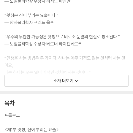
― 노벨물리학상 수상자 리처드 파인만
“왓칭은 신이 부리는 요술이다.”
― 양자물리학자 프레드 울프
“우주의 무한한 가능성은 왓칭으로 비로소 눈앞의 현실로 창조된다.”
― 노벨물리학상 수상자 베르너 하이젠베르크
“인생을 사는 방법은 두 가지다. 하나는 아무 기적도 없는 것처럼 사는 것
이요,
다른 하나는 모든 일이 기적인 것처럼 사는 것이다.”
― 노벨물리학상 수상자 앨버트 아인슈타인
소개 더보기
운동을 않고도 저절로 살이 빠져나간다?
목차
지능이 거짓말처럼 껑충 뛰어오른다?
잡념이나 화, 스트레스가 단숨에 사라진다?
프롤로그
의지만으로는 도저히 안 되는 일이다. 하지만 시각만 살짝 돌리면 실제로
<제1부 왓칭, 신이 부리는 요술>