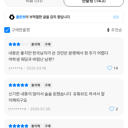
리뷰
111
한줄평
143
클린봇
이 부적절한 글을 감지 중입니다.
설정
구매한줄평
추천순
종이책
구매
내용은 좋지만 한국남자가 쓴 것만은 분명해서 정 주기 어렵다.
여학생 워딩과 바람난 남편?
s*****a
2020.03.18.
14
종이책
구매
신기한 내용이 많아서 술술 읽혔습니다. 유튜브도 하셔서 잘
이해되구요
t*******4
2020.07.25.
2
종이책
구매