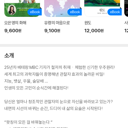
오은영의 화해
유령의 마음으로
원도
사
9,600
9,100
12,000
1
원
원
원
소개
25년차 베테랑 MBC 기자가 철저히 취재ㆍ체험한 신기한 우주원리!
세계 최고의 과학자들이 증명해낸 관찰자 효과의 놀라운 비밀!
지능, 뱃살, 우울, 술담배 …
인생의 모든 고민이 순식간에 해결된다!
당신은 얼마나 창조적인 관찰자의 눈으로 자신을 바라보고 있는가?
내면의 시선이 바뀌는 순간, 드디어 내 삶의 요술은 시작된다!
“왓칭이 모든 걸 바꿔놓는다.”