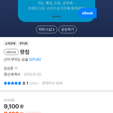
파트너샵
공유하기
소득공제
EPUB
왓칭
eBook
신이 부리는 요술
EPUB
김상운
저
정신세계사
2016.01.20.
9.1
판매지수
906
254
9,100
원
9,100