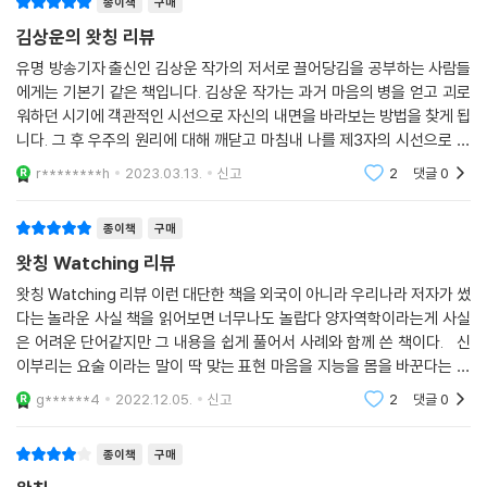
종이책
구매
김상운의 왓칭 리뷰
유명 방송기자 출신인 김상운 작가의 저서로 끌어당김을 공부하는 사람들
에게는 기본기 같은 책입니다. 김상운 작가는 과거 마음의 병을 얻고 괴로
워하던 시기에 객관적인 시선으로 자신의 내면을 바라보는 방법을 찾게 됩
니다. 그 후 우주의 원리에 대해 깨닫고 마침내 나를 제3자의 시선으로 바
라보는 ‘관찰자 효과’를 알게 됩니다. 그 주제로 강연하며 수많은 제자들의
r********h
2023.03.13.
신고
2
댓글
0
변화 피드백
종이책
구매
왓칭 Watching 리뷰
왓칭 Watching 리뷰 이런 대단한 책을 외국이 아니라 우리나라 저자가 썼
다는 놀라운 사실 책을 읽어보면 너무나도 놀랍다 양자역학이라는게 사실
은 어려운 단어같지만 그 내용을 쉽게 풀어서 사례와 함께 쓴 책이다. 신
이부리는 요술 이라는 말이 딱 맞는 표현 마음을 지능을 몸을 바꾼다는 이
책은 세포보다도 작은 미립자는 사람이 바라보고 있으면 바라는대로 변화
g******4
2022.12.05.
신고
2
댓글
0
한다는
종이책
구매