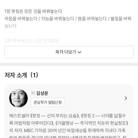
그렇게 된다.
우울증이나 술 담배 등 인생의 다른 모든 고민들도 역시 시각만 살짝 바꿔
1장 왓칭은 모든 것을 바꿔놓는다
바라봐도 거짓말처럼 쉽게 해결된다. 만물이 사람의 생각을 읽고 변화하는
마음을 바꿔놓는다 / 지능을 바꿔놓는다 / 몸을 바꿔놓는다 / 물질을 바꿔
미립자(subatomic particle)로 구성돼 있기 때문이다. 이게 바로 양자
놓는다
물리학의 ‘관찰자 효과(observer effect)'이다. 사람이 바라보는 대로
만물이 변화한다는 뜻이다. 이 우주원리는 아인슈타인, 하이젠베르크, 보
2장 왜 바라보는 대로 변화할까
어, 파인만 등 기라성 같은 노벨물리학상 수상자들이 숱한 실험을 통해 입
비밀은 미립자에 있다 / 미립자는 사람의 속마음을 읽는다
목차 더보기
증해왔다. 단지 “어려운 과학”이라는 편견의 베일에 가려져 일반 대중에게
제대로 알려지지 못했을 뿐이다.
3장 깊이 바라보려면?
25년차 방송기자이자 앵커인 저자는 가족들의 잇단 사망으로 극심한 마음
마음속의 수다를 잠재워라 / 고요한 마음으로 바라보라 / 의지보다 강한
저자 소개
1
의 병에 걸린다. 그 병을 치유하기 위해 해외의 심리치료 명저들을 탐독하
이미지를 이용하라
기 시작한다. 드디어 자신이 병에 걸린 원인을 깨달아 제3자의 눈으로 자
신을 바라보는 순간, 마음의 병은 거짓말처럼 순식간에 사라진다. 호기심
저
김상운
이 생긴 저자는 3년간 우주의 원리에 관한 책들을 차근차근 읽어가며 명상
<제2부 나를 바꿔놓는 일곱 가지 요술>
관심작가 알림신청
을 하기 시작하고 마침내 관찰자 효과에 완전히 눈을 뜬다. 그 원리를 때마
침 맡게 된 대학 4학년 졸업반 학생들에게 적용해보니 역시 놀라운 치유효
왓칭 요술 #1 - 내가 원하는 몸 만들기
베스트셀러 《왓칭 ― 신이 부리는 요술》, 《왓칭 2 ― 시야를 넓힐수
과가 나타난다. 믿기지 않는 우주의 신기한 원리들이 최고과학자들의 실험
‘서 있는 것도 운동’이라고 생각하라 / 시간여행으로 돌연 젊어진 노인들 /
록 마법처럼 이루어진다》, 《거울명상 ― 즉각적인 치유와 현실창조》
을 통해 누구나 알기 쉽게 소개된다. 인생의 고민들 뿐 아니라, 영혼이 실제
일란성 쌍둥이인데 왜 수명이 다를까? / 머릿속을 어떤 이미지로 채울 것
의 저자. MBC 기자로 30여 년간 바깥세상을 취재하며 지내다 가족
로 존재하는지의 여부까지도 놀랍도록 쉽게 깨닫게 된다.
인가?
들의 죽음을 겪으며 15년쯤 전부터 내면세계 취재에 빠져들었고, 퇴