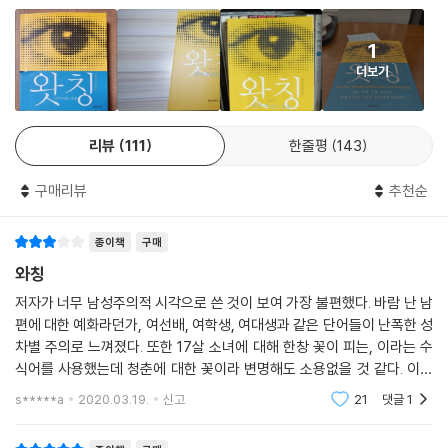
1
더보기
리뷰
111
한줄평
143
구매리뷰
추천순
종이책
구매
와칭
저자가 너무 남성주의적 시각으로 쓴 것이 보여 가장 불편했다. 바람 난 남
편에 대한 예화라던가, 여선배, 여학생, 여대생과 같은 단어들이 난폭한 성
차별 주의로 느껴졌다. 또한 17살 소녀에 대해 한창 꽃이 피는, 이라는 수
식어를 사용했는데 청춘에 대한 꽃이라 변명해도 소용없을 것 같다. 이미
상징화가 되어버린 여성에게 저런 수식어를 쓰는 것 자체가 문제적 행위라
s*****a
2020.03.19.
신고
21
댓글
1
는 것을...내