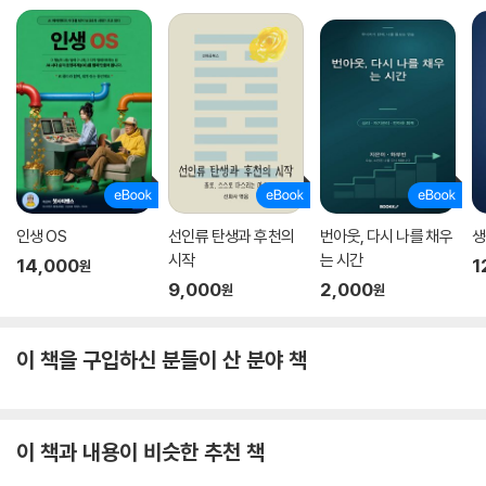
인생 OS
선인류 탄생과 후천의
번아웃, 다시 나를 채우
생
시작
는 시간
14,000
1
원
9,000
2,000
원
원
이 책을 구입하신 분들이 산 분야 책
이 책과 내용이 비슷한 추천 책