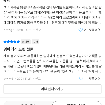
왓칭
책의 제목은 왓칭이며 소제목은 신이 부리는 요술이다.여기서 왓칭이란 관
찰, 관찰자라는 뜻으로 양자물리학들은 이것을 신이 부리는 요술이라고 했
다.이 책의 저자는 김상운이라는 MBC 여러 프로그램에서 나왔던 기자인
데 과학적 증거를 통해 우주와 인간, 영혼에 대한 뿌리를 파헤쳐 이 책을 썼
다. 독서를 많이 하시고 삶에 도움이 되는 책을 자주 추천해주시는 인기
e***g
2020.04.21.
신고
2
댓글
0
유튜버인 단희
종이책
구매
엄마에게 드린 선물
계속 몸이 아파서 우울해하는 엄마에게 선물로 드렸는데엄마가 이책을 읽
으시고 마인드 컨트롤을 잘하시며 우울한 기운을 많이 떨쳐 버리셨네요모
든 기운의 근원이 마음가짐에 비롯된다는 기본 이치를여러 사례를 통해 알
려주어 마음으로 받아들이기 싶게 잘 풀어 놓은 책입니다.지금 현재 몸과
마음이 지친 분들에게 희망과 기운을 솟게하는 책 같네요항상 본인에게 긍
a****5
2021.11.21.
신고
1
댓글
0
정적인 생각 긍정
리뷰 전체보기