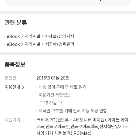
왜 자꾸만 휩싸이는 걸까 / 자나깨나 생존에만 집착하는 요물 아미그달라
ㆍ과정을 바라보면 쉽게 달성된다
/ 아미그달라의 분류법 / 내 정신연령은 5세 유아 / 해제신호를 보내주지
않으면 꺼지지 않는다 / 5세 유아의 off 스위치 / 부정적 감정의 자연 수명
관련 분류
이스라엘 헤브루 대학의 브레츠니츠 교수는 군인들에게 40킬로미터의 행
은 90초 / 억누르면 병이 된다 / 거울처럼 비춰주면 저절로 꺼진다 / 반박
군을 시키고 스트레스 호르몬 수치를 조사했다. 그런데 한 그룹에는 30킬
하면 반발한다 / 응어리진 슬픔, 울음으로 풀어진다
eBook
자기계발
처세술/삶의자세
로미터 행군이라고 알려주고 다른 그룹에는 60킬로미터 행군이라고 알려
eBook
자기계발
성공학/경력관리
주었다. 결과는 어땠을까? 호르몬 수치는 실제 행군거리와는 상관없이 앞
왓칭 요술 #6 - 위기를 기회로 뒤집는 설득 원리
으로 얼마나 더 걸어야 하는지에 대한 생각에 따라 요동치는 것으로 나타
C학점을 A+학점으로 돌려놓기 / 못난 외모를 장점으로 바꿔놓은 한 마디
났다. 즉 우리는 현실에 반응하는 게 아니라 각자가 현실로 바라보는 이미
/ 무경력을 최고 경력으로 둔갑시키기 / 불명예 퇴직을 장점으로 돌려놓기
품목정보
지에 반응하는 것이다.
/ 상대가 나를 좋아하도록 만드는 한 마디 / 내 요청을 꼼짝없이 받아들이
도록 하는 법
발행일
2016년 01월 20일
ㆍ지능을 껑충 높이려면?
이용안내
배송 없이 구매 후 바로 읽기
왓칭 요술 #7 - 상보성 원리로 인생이 갈린다
이용기간 제한없음
스탠퍼드 대학의 스틸 교수는 SAT 시험을 치르기 직전 흑인학생들에게
인생을 가르는 건 단순한 시각 차이 / 긍정을 바라보면 부정은 보이지 않는
TTS 가능
인종을 명시하도록 해보았다. 그러자 그들의 점수는 평소보다 형편없이 떨
다 / 장점에 초점을 맞추면 단점이 사라진다 / 장점만 바라보면 장점이 점
어졌다. 해당란에 '흑인'이란 단어를 기입하는 순간 '흑인들은 머리가 나
점 더 커진다 / 진실에 초점을 맞추면 독설은 들리지 않는다 / 남 탓은 스스
저작권 보호를 위해 인쇄 기능 제공 안함
빠'라는 편견이 번쩍하며 스쳐갔기 때문이다. 지능은 결코 고정된 것이 아
로를 무력하게 만든다
지원기기
크레마,PC(윈도우 - 4K 모니터 미지원),아이폰,아이
니다. 전적으로 내 두뇌를 어떻게 바라보느냐에 달린 문제다.
패드,안드로이드폰,안드로이드패드,전자책단말기(저
사양 기기 사용 불가),PC(Mac)