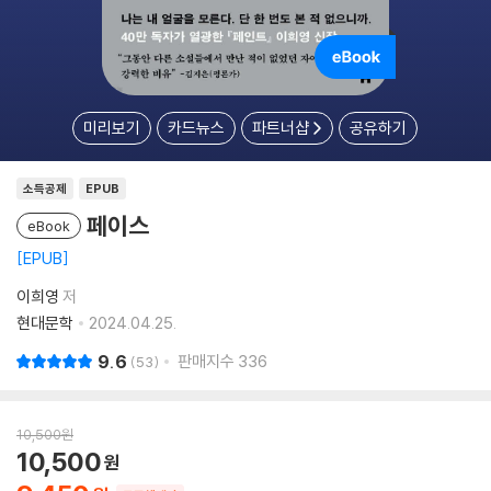
미리보기
카드뉴스
파트너샵
공유하기
소득공제
EPUB
페이스
eBook
EPUB
이희영
저
현대문학
2024.04.25.
9.6
판매지수
336
53
10,500
원
10,500