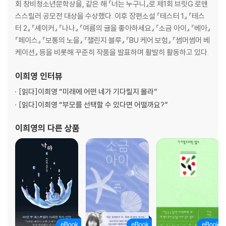
회 창비청소년문학상을, 같은 해 『너는 누구니』로 제1회 브릿G 로맨
스스릴러 공모전 대상을 수상했다. 이후 장편소설 『테스터 1』 『테스
터 2』 『셰이커』 『나나』 『여름의 귤을 좋아하세요』 『소금 아이』 『베아』
『페이스』 『보통의 노을』 『챌린지 블루』 『BU 케어 보험』 『썸머썸머 베
케이션』 등을 비롯해 꾸준히 작품을 발표하며 활발히 활동하고 있다.
이희영
인터뷰
[읽다]
이희영 “미래에 어떤 네가 기다릴지 몰라”
[읽다]
이희영 “부모를 선택할 수 있다면 어떨까요?”
이희영
의 다른 상품