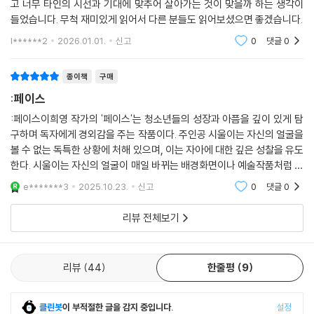
고 너무 타인의 시선과 기대에 맞추어 살아가는 것이 맞을까 하는 생각이
들었습니다. 무척 재미있게 읽어서 다른 분들도 읽어보셨으면 좋겠습니다.
l******2
2026.01.01.
신고
0
댓글
0
종이책
구매
:페이스
:페이스이희영 작가의 '페이스'는 청소년들의 성장과 아픔을 깊이 있게 탐
구하며 독자에게 경외감을 주는 작품이다. 주인공 시울이는 자신의 얼굴을
볼 수 없는 독특한 상황에 처해 있으며, 이는 자아에 대한 깊은 성찰을 유도
한다. 시울이는 자신의 얼굴이 매일 바뀌는 배경화면이나 예술작품처럼 보
이지만, 실제로는 랜덤하게 변한다.
e*******3
2025.10.23.
신고
0
댓글
0
리뷰 전체보기
리뷰
44
한줄평
9
클린봇
이 부적절한 글을 감지 중입니다.
설정