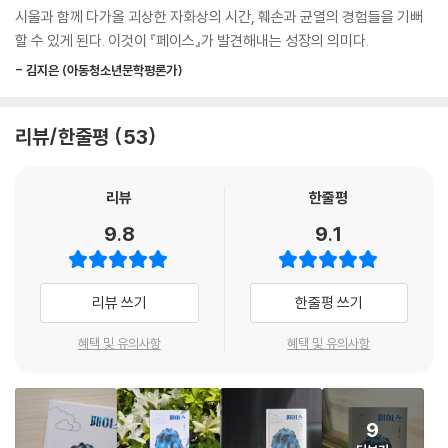
서의 흉터를 직면하고 나아가 긍정하는 시울의 모습은 우리가 자아상을 어
시울과 함께 다가올 괴상한 자화상의 시간, 훼손과 균열의 경험들을 기뻐
떻게 구축해야 할지 그 실마리를 보여준다. 무언가를 진심으로 보는 것은
할 수 있게 된다. 이것이 『페이스』가 발견해내는 성장의 의미다.
곧 마음을 여는 것이며, “그 너그러운 시선은 제일 먼저 스스로에게 향해야
- 김지은 (아동청소년문학평론가)
한다”는 작가의 말과도 상통하는 지점이다.
『페이스』의 또 하나 빛나는 지점은, 자아에의 이해가 타인에 대한 이해와
리뷰/한줄평
53
연대로 확장되어가는 광경까지 그려낸 데 있다. 시울이 직면하는 것은 자
신의 흉터뿐만이 아니라 ‘나’라는 존재를 넘어 나를 둘러싼 세상으로 시야
리뷰
한줄평
를 넓혀가는 시울의 눈에 포착되는 주위 사람들이 감춰온 ‘진짜 얼굴’이다.
매일 거울을 붙들고 살지만 정작 자신의 반짝이는 면을 잘 알지 못하는 라
9.8
9.1
미, 세월의 흐름이 고스란히 새겨진 연로한 얼굴 아래 천진한 표정을 지니
고 있는 할머니 최옥분 씨, 그리고 다난한 가정사로 인해 무뚝뚝한 가면을
쓰게 되었으나 마음속 깊이 상처를 간직하고 있는 묵재를 차례로 바라보면
리뷰 쓰기
한줄평 쓰기
서, 시울은 “보이지 않는 것들”을 직시하고 “거울 너머” 무궁무진하게 변
화되는 세상이 있음을 발견하기에 이른다. 결국 『페이스』는 ‘나’라는 존재
혜택 및 유의사항
혜택 및 유의사항
가 단 한 순간도 같은 모습일 수 없다는 진실을 전하는 소설이자, 그러한 진
실을 이 세상 모든 ‘나’들에게 적용해보기를 다정하게 권하는 소설이다.
9
작가의 말