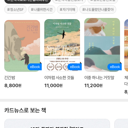
#청소년SF
#나를위한시간
#자기이해
#나도몰랐던나를찾아
긴긴밤
이처럼 사소한 것들
이중 하나는 거짓말
체
다
8,800
11,000
11,200
원
원
원
8
카드뉴스로 보는 책