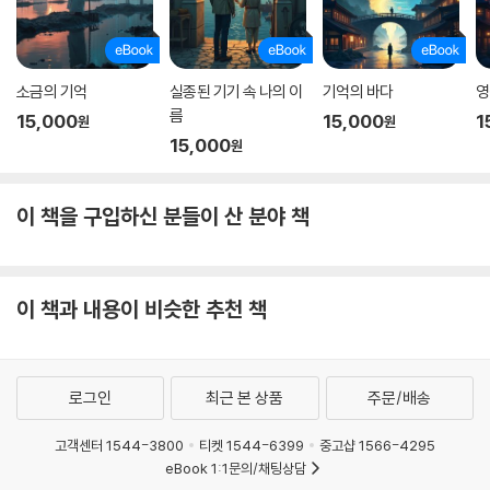
소금의 기억
실종된 기기 속 나의 이
기억의 바다
영
름
15,000
15,000
1
원
원
15,000
원
이 책을 구입하신 분들이 산 분야 책
이 책과 내용이 비슷한 추천 책
로그인
최근 본 상품
주문/배송
고객센터 1544-3800
티켓 1544-6399
중고샵 1566-4295
eBook 1:1문의/채팅상담