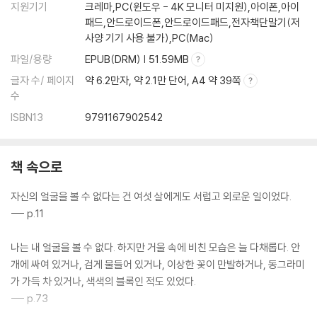
지원기기
크레마,PC(윈도우 - 4K 모니터 미지원),아이폰,아이
패드,안드로이드폰,안드로이드패드,전자책단말기(저
사양 기기 사용 불가),PC(Mac)
파일/용량
EPUB(DRM) | 51.59MB
글자 수/ 페이지
약 6.2만자, 약 2.1만 단어, A4 약 39쪽
수
ISBN13
9791167902542
책 속으로
자신의 얼굴을 볼 수 없다는 건 여섯 살에게도 서럽고 외로운 일이었다.
--- p.11
나는 내 얼굴을 볼 수 없다. 하지만 거울 속에 비친 모습은 늘 다채롭다. 안
개에 싸여 있거나, 검게 물들어 있거나, 이상한 꽃이 만발하거나, 동그라미
가 가득 차 있거나, 색색의 블록인 적도 있었다.
--- p.73