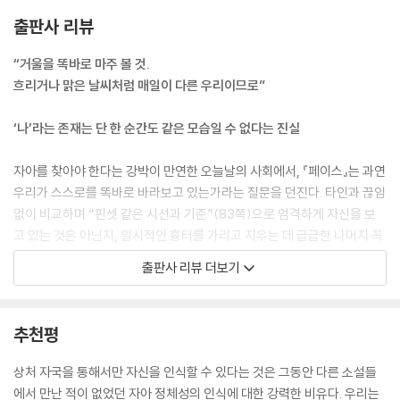
--- p.154
출판사 리뷰
우리는 어쩌면 무한한 가능성이 있는 백지보다 귀퉁이의 작은 얼룩에만 집
“거울을 똑바로 마주 볼 것.
중하는지도 모른다. 비록 나는 내 얼굴을 볼 수 없지만, 세상은 볼 수 있다.
흐리거나 맑은 날씨처럼 매일이 다른 우리이므로”
--- pp.172-173
‘나’라는 존재는 단 한 순간도 같은 모습일 수 없다는 진실
자아를 찾아야 한다는 강박이 만연한 오늘날의 사회에서, 『페이스』는 과연
우리가 스스로를 똑바로 바라보고 있는가라는 질문을 던진다. 타인과 끊임
없이 비교하며 “핀셋 같은 시선과 기준”(83쪽)으로 엄격하게 자신을 보
고 있는 것은 아닌지, 일시적인 흉터를 가리고 지우는 데 급급한 나머지 꼭
직면해야 할 마음속 상처를 정작 외면해온 것은 아닌지. 『페이스』의 주인
출판사 리뷰 더보기
공 인시울이 생전 처음으로 자신의 ‘진짜 얼굴’을 일부분이나마 마주하게
되는 계기가 다름 아닌 ‘흉터’였다는 사실을 통해 마음속 상처와 아픔이야
말로 한 존재의 자아를 이루는 중요한 부분임을 시사한다. 김지은 아동청
추천평
소년문학 평론가가 “상처 자국을 통해서만 자신을 인식할 수 있다는 것은
그동안 다른 소설들에서 만난 적이 없었던 자아 정체성의 인식에 대한 강
상처 자국을 통해서만 자신을 인식할 수 있다는 것은 그동안 다른 소설들
력한 비유”라고 말하였듯, “고통의 시간을 지나왔다는 상징”(148쪽)으로
에서 만난 적이 없었던 자아 정체성의 인식에 대한 강력한 비유다. 우리는