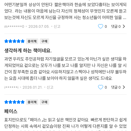
어떤기분일까 상상이 안된다 짧은책이라 한숨에 보았다흉터는 보이게되
었다.. 라는 내용이 마음에 남는다.자신의 정체성이 무엇인지 모른체 듣고
보는것에 자신도 모르게 자신을 규정하며 사는 청소년들이 어떠한 일을 겪
고나서야 아 난 이런 사람이구나 알게되는것 같다 부러진 뼈가 더 단단하
m*******0
2026.07.05.
신고
0
댓글
0
게 아물듯 자신을
종이책
구매
생각하게 하는 책이네요.
과연 우리도 주인공처럼 자기얼굴을 모르고 있는게 아닌가 싶은 생각을 하
게되었어요.겉으로는 모두가 나를 보고 나를 알지만 나 자신은 나를 알 시
간이 참 부족한 요즘 같아요.사유하지않고 스펙이나 성적에만 너무 몰두하
는 요즘 시대에 좀더 나를 보아야 하지 않을까 싶은 생각도 드네요.
i******i
2026.01.21.
신고
0
댓글
0
종이책
구매
페이스
표지만으로도 『페이스』는 읽고 싶은 책인것 같아요. 빠르게 판단하고 쉽게
단정하는 사회 속에서 겉모습이랑 진짜 나가 어떻게 다른지를 알 수 있었