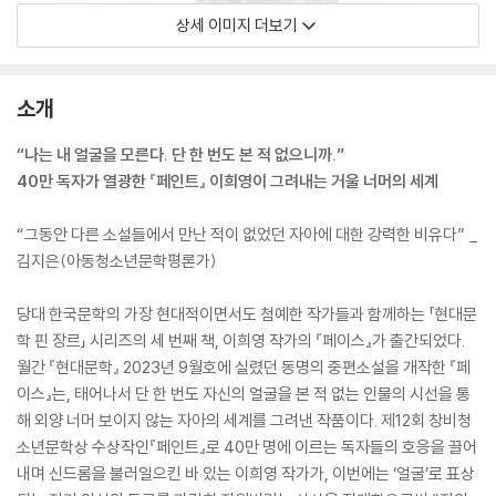
상세 이미지 더보기
소개
“나는 내 얼굴을 모른다. 단 한 번도 본 적 없으니까.”
40만 독자가 열광한 『페인트』 이희영이 그려내는 거울 너머의 세계
“그동안 다른 소설들에서 만난 적이 없었던 자아에 대한 강력한 비유다” _
김지은(아동청소년문학평론가)
당대 한국문학의 가장 현대적이면서도 첨예한 작가들과 함께하는 「현대문
학 핀 장르」 시리즈의 세 번째 책, 이희영 작가의 『페이스』가 출간되었다.
월간 『현대문학』 2023년 9월호에 실렸던 동명의 중편소설을 개작한 『페
이스』는, 태어나서 단 한 번도 자신의 얼굴을 본 적 없는 인물의 시선을 통
해 외양 너머 보이지 않는 자아의 세계를 그려낸 작품이다. 제12회 창비청
소년문학상 수상작인『페인트』로 40만 명에 이르는 독자들의 호응을 끌어
내며 신드롬을 불러일으킨 바 있는 이희영 작가가, 이번에는 ‘얼굴’로 표상