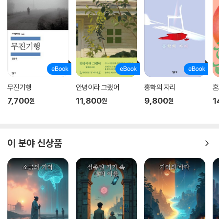
무진기행
안녕이라 그랬어
홍학의 자리
혼
7,700
11,800
9,800
1
원
원
원
이 분야 신상품