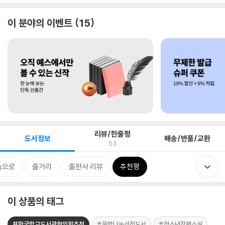
이 분야의 이벤트
15
리뷰/한줄평
도서정보
배송/반품/교환
53
속으로
줄거리
출판사 리뷰
추천평
이 상품의 태그
#한국학교도서관협의회추천
#문학나눔선정도서
#청소년장편소설