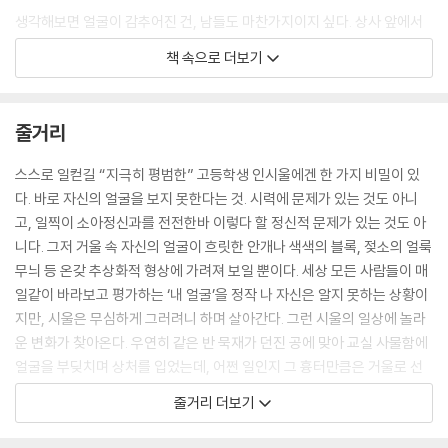
생각해보면 얼굴이 감추어진 건, 남들도 마찬가지이지 싶다. 상사 앞에서
는 대놓고 싫은 티를 낼 수 없는 신입사원과, 학생들 인사에 그날 기분과 상
책 속으로 더보기
관없이 웃음으로 대꾸해야 하는 선생님처럼. 모든 사람이 내가 보는 얼굴
과 남에게 보이는 얼굴 양쪽을 두루 가지고 산다.
--- pp.114-115
줄거리
지금껏 이 간단한 한마디를 하지 못했다. 그냥 내 눈엔 이렇게 보인다고.
스스로 일컫길 “지극히 평범한” 고등학생 인시울에겐 한 가지 비밀이 있
--- p.136
다. 바로 자신의 얼굴을 보지 못한다는 것. 시력에 문제가 있는 것도 아니
고, 일찍이 소아정신과를 전전한바 이렇다 할 정신적 문제가 있는 것도 아
이 흉터는, 엄연한 내 얼굴이다.
니다. 그저 거울 속 자신의 얼굴이 흐릿한 안개나 색색의 블록, 젖소의 얼룩
--- p.146
무늬 등 온갖 추상화적 형상에 가려져 보일 뿐이다. 세상 모든 사람들이 매
일같이 바라보고 평가하는 ‘내 얼굴’을 정작 나 자신은 알지 못하는 상황이
“뻔한 말이지만 어쨌든 흉터는 그 고통의 시간을 지나왔다는 상징이니까,
지만, 시울은 무심하게 그러려니 하며 살아간다. 그런 시울의 일상에 놀라
굳이 감춰야 할 필요는 없는 것 같아.”
운 변화가 찾아온다. 우연히 같은 반 묵재가 던진 공에 맞아 교실 사물함에
--- p.148
얼굴을 부딪치며 상처를 입었는데, 어쩐 일인지 그 흉터만큼은 거울로 선
명히 보이는 것이다. 가족과 친구들은 모두 시울의 흉터를 걱정하지만, 정
줄거리 더보기
아무도 상대를 완벽히 알 수 없다. 설령 가족이라 해도, 누군가의 세계를 완
작 시울은 난생처음으로 마주하게 된 제 얼굴의 일부가 놀랍고 반갑기만
전히 아는 건 불가능하다.
한데…….