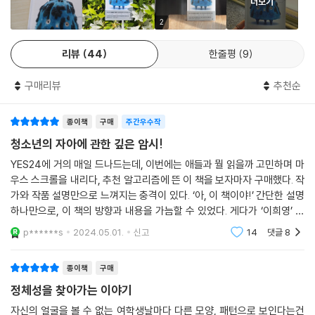
더보기
2
인간은 모두 삶의 불확실성을 지닌 채 하루하루 살아간다. 그것이 누군가
에게는 두려움이겠지만, 또 다른 이에게는 기대가 될 수 있다. 시각이 아닌,
리뷰
44
한줄평
9
마음의 시선에 따라 인생은 충분히 달라질 수 있다. 나는 내가 보는 것이 전
부가 아님을 잊지 않으려 한다.
구매리뷰
추천순
_「작가의 말」 중에서
종이책
구매
주간우수작
청소년의 자아에 관한 깊은 암시!
YES24에 거의 매일 드나드는데, 이번에는 애들과 뭘 읽을까 고민하며 마
우스 스크롤을 내리다, 추천 알고리즘에 뜬 이 책을 보자마자 구매했다. 작
가와 작품 설명만으로 느껴지는 충격이 있다. ‘아, 이 책이야!’ 간단한 설명
하나만으로, 이 책의 방향과 내용을 가늠할 수 있었다. 게다가 ‘이희영’ 작
가의 책이잖은가. 이희영 작가의 책은 거의 다 읽은 것 같다. 창비 청소년
p******s
2024.05.01.
신고
14
댓글
8
문
종이책
구매
정체성을 찾아가는 이야기
자신의 얼굴을 볼 수 없는 여학생날마다 다른 모양, 패턴으로 보인다는건