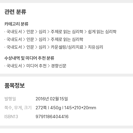
관련 분류
카테고리 분류
국내도서
인문
심리
주제로 읽는 심리학
쉽게 읽는 심리학
국내도서
인문
심리
주제로 읽는 심리학
국내도서
인문
심리
카운셀링/심리치료
치유심리
수상내역 및 미디어 추천 분류
국내도서
미디어 추천
경향신문
품목정보
발행일
2016년 02월 15일
쪽수, 무게, 크기
272쪽 | 450g | 145*210*20mm
ISBN13
9791186404416