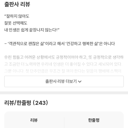
출판사 리뷰
“잘하지 않아도
잘못 선택해도
내 인생은 쉽게 끝장나지 않는다!”
- ‘객관적으로 괜찮은 삶’이라고 해서 ‘건강하고 행복한 삶’은 아니다
우린 힘들고 어려운 상황에서도 긍정적이어야 하고, 또 긍정적으로 생각하
고 조금만 더 노력하면 우리네 인생은 더 좋아질 수 있다고 세뇌되어 있다.
그뿐 아니다. 첫 단추만큼은 무조건 잘 껴야 한다는 믿음이 팽배해 스펙이
나 성공, 돈에 매달리면서 잘못된 선택이나 그 어떠한 실수도 하지 않고 완
출판사 리뷰 더보기
벽해지려고 애쓰며 산다. 결코 절대적인 선택은 없다. 절대적인 생각도, 절
대적인 가치관도 없는데 우리는 절대적이면서 객관적인 시선에 얽매여 정
작 중요한 자신만의 행복감을 느끼지 못하며 살아가는 것이다. 사실 더 건
리뷰/한줄평
243
강하게 살 수 있는데, 더 행복하게 살 수 있는데도 세상의 보편적인 시선,
통속적인 성공에 집중하다보니 정작 중요한 나를 잃어 가면서 마음 아파하
며 지낸다. 이유 모를 자기 비하, 중독과 폭식, 도착 증세를 포함한 우울증
리뷰
한줄평
으로 말이다. 무엇보다 특정 생각과 행동에 집착하고, 한두 가지 생각에 꽂