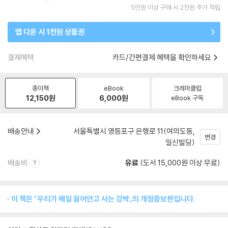
5만원 이상 구매 시 2천원 추가 적립
앱 다운 시 1천원 상품권
결제혜택
카드/간편결제 혜택을 확인하세요
종이책
eBook
크레마클럽
12,150
원
6,000
원
eBook 구독
배송안내
서울특별시 영등포구 은행로 11(여의도동,
변경
일신빌딩)
배송비
유료
(도서 15,000원 이상 무료)
이 책은 『우리가 매일 끌어안고 사는 강박』의 개정증보판입니다.