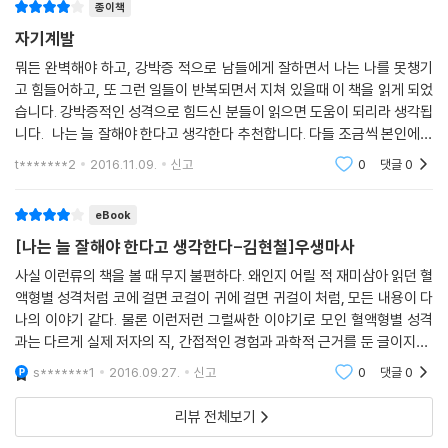
보다 마음이 중요하다고 배우지만, 성인이 돼서는 잘 기억조차 나지 않는
종이책
친구의 부조금과 축의금 액수를 결정해야 하는 데 많은 시간을 허비하는
자기계발
우리. 결코 양립할 수 없는 가치체계가 공존하는 틀 속에 살아가는 우리 아
뭐든 완벽해야 하고, 강박증 적으로 남들에게 잘하면서 나는 나를 못챙기
이들은 지금도 꾸역꾸역 이 나라에서 자라나고 있습니다.”
고 힘들어하고, 또 그런 일들이 반복되면서 지쳐 있을때 이 책을 읽게 되었
- 본문 [이율배반적인 가치관이 만들어놓은 늪, ‘애매함’ 中]
습니다. 강박증적인 성격으로 힘드신 분들이 읽으면 도움이 되리라 생각됩
니다. 나는 늘 잘해야 한다고 생각한다 추천합니다. 다들 조금씩 본인에게
저자는 책을 통해 바로 현재 대한민국의 강박 성향을 진단한다. 예를 들어,
여유를 주면서 조금은 느긋하게 살자구요~우리 모두 파이팅!! 파이팅!!아
t*******2
2016.11.09.
신고
0
댓글
0
예능 프로그램에 적용된 강박 성향에 대한 분석이 그것이다. 저자는 몇 해
자 아자 파이팅
전 방송되었던 예능 프로그램 [나는 가수다 시즌 1]과 같은 서바이벌 오디
eBook
션 프로그램과 [개그콘서트]의 ‘애정남’과 같은 코너가 인기를 끌 수밖에
[나는 늘 잘해야 한다고 생각한다-김현철]우생마사
없는 한국인 특유의 강박 성향에 주목한다. 프로 의식과 자존심이 짓밟혀
도 당사자인 내가 그 조건에 동의하고 원하는 수요가 있다면, 가슴에 크게
사실 이런류의 책을 볼 때 무지 불편하다. 왜인지 어릴 적 재미삼아 읽던 혈
남을 정서적 상처쯤은 문제 삼지 않아야 한다는 잔인한 암묵적 동의, 그것
액형별 성격처럼 코에 걸면 코걸이 귀에 걸면 귀걸이 처럼, 모든 내용이 다
나의 이야기 같다. 물론 이런저런 그럴싸한 이야기로 모인 혈액형별 성격
은 잔인해도 원리원칙이라면 무조건 지켜야 한다는 강박 성향과 애매한 걸
과는 다르게 실제 저자의 직, 간접적인 경험과 과학적 근거를 둔 글이지만,
싫어하면서도 애매한 상황에 자주 빠져드는 한국인 특유의 강박 성향이라
불편한 것은 매한가지.이 불편함의 근원은 무엇일까? 아마도 또 하나의 강
고 지적한다.
s*******1
2016.09.27.
신고
0
댓글
0
박일지 모
이외에도 살아가면서 우리가 집착하면서 허무하게 좇고 있는 것들, 성공과
리뷰 전체보기
리더십, 스펙, 돈, 예의뿐만 아니라 한국인들에게 특히나 예민한 정의와 원