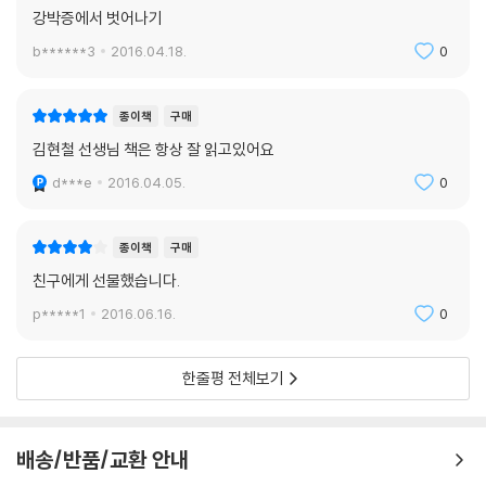
각으로 채워진 우리 마음은 생각보다 허약하지도 않거니와 쉽게 무너지지
강박증에서 벗어나기
도 쉽게 끝장나지도 않는다.
b******3
2016.04.18.
0
- 대한민국에서 강박적으로 산다는 것
종이책
구매
* 나는 불확실한 미래가 두렵다.
김현철 선생님 책은 항상 잘 읽고있어요
* 나는 위기 혹은 위험에 민감하다.
* 나는 단순한 시행착오도 나 전체의 실패 같다.
d***e
2016.04.05.
0
* 나는 애매한 상황을 잘 견디지 못한다.
* 나는 능력에 흠을 느끼는 순간이 두렵다.
종이책
구매
* 나는 쓸데없는 원칙과 순서에 얽매인다.
친구에게 선물했습니다.
* 나는 부적절함에 민감하다.
* 나는 실수를 잘 인정하지 않는다.
p*****1
2016.06.16.
0
* 나는 모든 것을 빈틈없이 조절하고 싶다.
* 나는 늘 잘해야 한다고 생각한다.
한줄평 전체보기
* 나는 우유부단하지만 애매한 것도 싫다.
* 나는 부끄러운 상황이 연출될까 걱정한다.
배송/반품/교환 안내