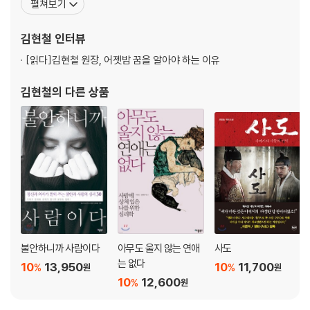
펼쳐보기
-리더십 : 완벽을 향한 지나친 정복욕
한우울조울병학회, 대한노인정신의학회, 대한정신건강의학회, 국제
-숫자 중독: 시간을 끌게 만드는 생각
자기심리학회 회원으로 활동하고 있다. 특히 모든 정신 증상은 가면
김현철
인터뷰
-게임: 현실에서 자기 확장을 회피하는 수단
을 쓰고 있을 뿐, 성장의 메시지를 담고 있다고 믿는 저자는
-트위터 : 내면의 결핍을 메우는 공간
[읽다]
김현철 원장, 어젯밤 꿈을 알아야 하는 이유
-착취: 엄마와의 끝나지 않은 공생
김현철
의 다른 상품
part 4. 나는 항상 완벽해야 한다
-혐오 : 상대방을 공감할 수 없게 하는
-사진 : 왜곡된 현실을 부추기는 반쪽짜리 진실
-악습 : 반복되는 정서폭력
-비난 : 진솔한 감정을 느끼지 못하게 하는
-목표 : 변하지 않는 목표는 강박적 자해
에필로그 - 불확실한 것까지 통제하려는 건 교만이다
불안하니까 사람이다
아무도 울지 않는 연애
사도
는 없다
10
13,950
10
11,700
%
%
원
원
10
12,600
%
원