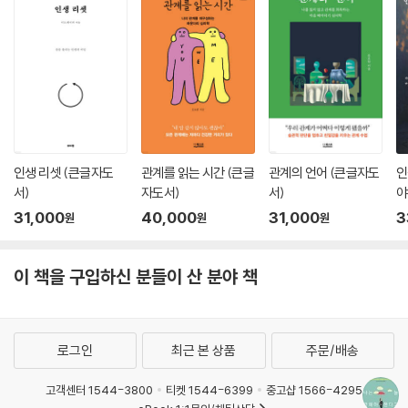
인생 리셋 (큰글자도
관계를 읽는 시간 (큰글
관계의 언어 (큰글자도
인
서)
자도서)
서)
야
서
31,000
40,000
31,000
3
원
원
원
이 책을 구입하신 분들이 산 분야 책
로그인
최근 본 상품
주문/배송
고객센터 1544-3800
티켓 1544-6399
중고샵 1566-4295