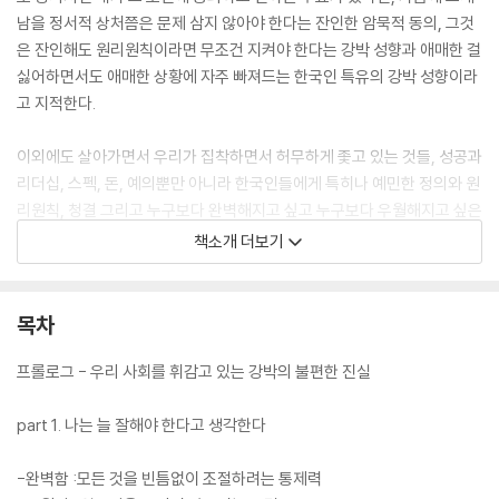
남을 정서적 상처쯤은 문제 삼지 않아야 한다는 잔인한 암묵적 동의, 그것
은 잔인해도 원리원칙이라면 무조건 지켜야 한다는 강박 성향과 애매한 걸
싫어하면서도 애매한 상황에 자주 빠져드는 한국인 특유의 강박 성향이라
고 지적한다.
이외에도 살아가면서 우리가 집착하면서 허무하게 좇고 있는 것들, 성공과
리더십, 스펙, 돈, 예의뿐만 아니라 한국인들에게 특히나 예민한 정의와 원
리원칙, 청결 그리고 누구보다 완벽해지고 싶고 누구보다 우월해지고 싶은
욕구의 무의식적인 의미와 강박의 관계를 24가지의 키워드로 구성해 불
책소개 더보기
편한 생각과 행동, 그리고 ‘반드시~ 해야 한다’란 생각에서 조금이나마 자
유로워질 수 있도록 안내하고 있다.
목차
프롤로그 - 우리 사회를 휘감고 있는 강박의 불편한 진실
part 1. 나는 늘 잘해야 한다고 생각한다
-완벽함 :모든 것을 빈틈없이 조절하려는 통제력