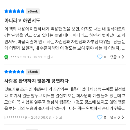
“우리나라 아이들은 유치원이나 학교 그리고 대중매체에서 습득한 영미권
다다른 사람에게 권
문화와 우리나라 고유의 문화 사이에서 고민해야 합니다. 방금 전만 해도
eBook
나보다 나이 많은 외국인 선생님에게 “Hi teacher~!”했다가 방과 후 동
아니라고 하면서도
네 슈퍼 아저씨나 경비 아저씨 보고 “방가요~!” 했다가는 즉시 험한 꼴을
당하는 사회가 바로 우리나라입니다. 그러다 보니 우린 자연스레 모순이란
이 책의 내용이 여전히 내게 유용한 것을 보면, 아직도 나는 내 방식대로의
덫에서 살아남기 위해 가장 효율적인 방법을 선택할 수밖에 없습니다. ‘부
강박관념을 안고 살고 있다는 뜻일 테다. 아니라고 하면서 벗어났다고 하
면서도, 마음속 끌어 안고 사는 자존심과 자만심과 자부심 따위들. 남들 눈
정’이란 심리가 바로 그 대안 중 하나입니다. ‘부정’은 세상과 자신의 일부
에 어떻게 보일까, 내 수준이라면 이 정도는 보여 줘야 하는 게 아닐까, 내
를 아예 망각하고 지내는 심리로 모순이 안겨주는 헷갈림과 불안에서 우릴
가 이만큼 잘났으니 나의 잘난 면을 알려야 하지 않을까, 여기서 못한다고
구원해줍니다. 그런데 불행히도 우리나라는 ‘부정’이란 방어 기제만으론
j***6
2017.06.21.
신고
0
댓글
0
하면 상대
살아가기 힘듭니다. 획일화할 수는 없겠지만 우리 중 일부는 잘못 각인된
유교적 가치관과 기독교적 가치관이 내면에서 상충하고 있습니다. 동양은
eBook
수치심의 문화요, 서양은 죄책감의 문화라는 건 이러한 사실에 기반을 두
사람은 완벽하지 않은게 당연하다
고 나온 말입니다. 입신양명해야 집안을 일으킨다는 3대 종손 아버지와 희
맛보기로 조금 읽어봤는데 꽤 공감가는 내용이 많아서 냉큼 구매를 결정했
생과 박애를 강조하는 독실한 크리스천 어머니 밑에서 자란 아이를 상상해
다. 여기서 일을 앞두고 미드를 열심히 보는 회사원의 예를 들어 줬는데 그
봅시다. 이 경우 아이는 집안에서부터 가치관의 혼란을 겪으며 자라납니
모습이 꼭 시험을 앞두고 열심히 웹툰만 그것도 평소에 보지도 않던 웹툰
다.
을 보는 나의 모습과 흡사하지 않은가... 나는 뭐든 완벽하게 준비가 됐을때
어른 앞에서 깍듯이 배꼽 인사를 해야 하고 함부로 담배를 피우지 말라고
일을 행하기를 원하는 바이고, 고집스럽게도 완벽하게 되지 않는다면 그것
h*********9
2016.06.03.
신고
0
댓글
0
들었지만 MTV를 보거나 영어 마을에 가서 자연스럽게 “Hey, Man~” 하
을 놓지 않
지 못하면 촌스러운 아이로 낙인찍힙니다. 결과보다 과정이 중요하고 물질