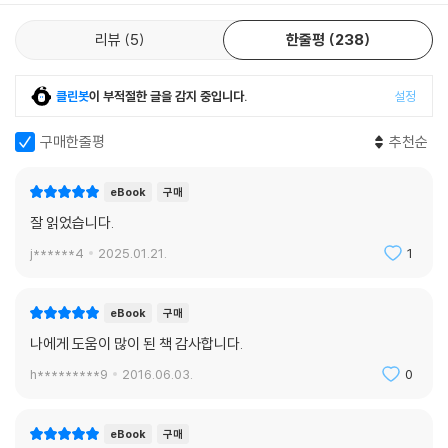
리원칙, 청결 그리고 누구보다 완벽해지고 싶고 누구보다 우월해지고 싶은
리뷰
5
한줄평
238
욕구의 무의식적인 의미와 강박의 관계를 24가지의 키워드로 구성해 불
편한 생각과 행동, 그리고 ‘반드시~ 해야 한다’란 생각에서 조금이나마 자
유로워질 수 있도록 안내하고 있다.
클린봇
이 부적절한 글을 감지 중입니다.
설정
- 아무리 잘해도 한계가 있는 삶임을 받아들이자!
구매한줄평
추천순
양쪽 길이 있으면 그냥 한쪽으로 가면 된다. 그 길이 아니었으면 다시 다른
eBook
구매
길로 가면 된다. 그것도 아니라면 돌아가면 된다. 매일이 다르기에 하루하
잘 읽었습니다.
루가 소중하다. 모두가 다르기에 개개인은 소중하다. 그래서 인간이 누릴
j******4
2025.01.21.
1
수 있는 최고의 행복은 자신만의 즐거움과 만족감인 것이다. 통속적인 성
공만 따라가지 않고 집착하지 않는다면 그 인생은 그야말로 성공한 인생이
나 다름없다.
eBook
구매
나에게 도움이 많이 된 책 감사합니다.
우리는 항상 같은 삶을 살고 있다고 생각하지만 분명 오늘의 삶과 내일의
h*********9
2016.06.03.
0
삶은 다르다. 오늘 해보고 안 되면 내일 해봐도 되고, 내일 해보고 안 되면
모레 해봐도 된다. 매번 새로운 단추를 끼운다고 해도 절대 늦지 않다. 매번
새로워도 괜찮다. 지금 잘하지 않아도, 잘못 선택해도 다 괜찮다. 건강한 생
eBook
구매