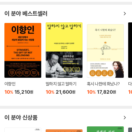
이 분야 베스트셀러
이향인
말하지 않고 말하기
혹시 나한테 화났나?
다
10
15,210
10
21,600
10
17,820
1
%
%
%
원
원
원
이 분야 신상품