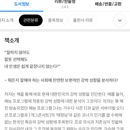
리뷰/한줄평
도서정보
배송/반품/교환
243
저자 소개
관련분류
품목정보
출판사 리뷰
책소개
“잘하지 않아도
잘못 선택해도
내 인생은 쉽게 끝장나지 않는다!”
- 뭐든지 잘해야 하는 사회에 만연한 보편적인 강박 성향을 분석하다!
저자는 책을 통해 바로 현재 대한민국의 강박 성향을 진단한다. 예를 들어,
예능 프로그램에 적용된 강박 성향에 대한 분석이 그것이다. 저자는 몇 해
전 방송되었던 예능 프로그램 [나는 가수다 시즌 1]과 같은 서바이벌 오디
션 프로그램과 [개그콘서트]의 ‘애정남’과 같은 코너가 인기를 끌 수밖에
없는 한국인 특유의 강박 성향에 주목한다. 프로 의식과 자존심이 짓밟혀
도 당사자인 내가 그 조건에 동의하고 원하는 수요가 있다면, 가슴에 크게