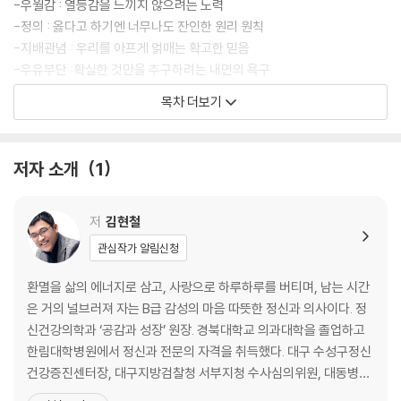
-우월감 : 열등감을 느끼지 않으려는 노력
-정의 : 옳다고 하기엔 너무나도 잔인한 원리 원칙
-지배관념 : 우리를 아프게 얽매는 확고한 믿음
-우유부단 :확실한 것만을 추구하려는 내면의 욕구
-애매함 : 이율배반적인 가치관이 만들어놓은 늪
목차 더보기
-멘붕 : 무의식에 자리 잡은 공포와의 만남
part 2. 나는 세상의 모든 것을 통제해야 한다
저자 소개
1
-청결 : 죄를 사하기 위한 욕구
-구속 : 스스로 가둬둔 감정의 굴레
저
김현철
-관계: 통제력을 향한 끝없는 갈망
관심작가 알림신청
-돈과 예의 : 감정을 격리하는 사람들이 집착하는 것
-스펙 쌓기 : 초인적인 힘을 느끼기 위한 몸부림
환멸을 삶의 에너지로 삼고, 사랑으로 하루하루를 버티며, 남는 시간
-시간 강박: 미래에 대한 패배감을 부정하는
은 거의 널브러져 자는 B급 감성의 마음 따뜻한 정신과 의사이다. 정
신건강의학과 ‘공감과 성장’ 원장. 경북대학교 의과대학을 졸업하고
part 3. 나는 항상 전지전능해야만 한다
한림대학병원에서 정신과 전문의 자격을 취득했다. 대구 수성구정신
건강증진센터장, 대구지방검찰청 서부지청 수사심의위원, 대동병원
-성공 : 과거에 해결하지 못한 패배감의 보상
진료과장을 지냈으며, EMDR 공인 치료사 자격을 취득했다. 현재, 대