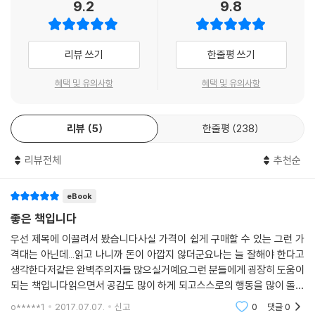
9.2
9.8
힌 채 온통 거기에만 몰두한 나머지 중요하지 않은 생각을 곧바로 실천에
옮겨야 마음 편한 ‘강박’에 집착하면서 말이다. 칭찬받아 마땅할 만큼 잘하
고 있는데도 끊임없이 비교하며 우월감을 확인해야 하고, 도덕보다 힘(권
리뷰 쓰기
한줄평 쓰기
력)을 갈망해 타인의 자존감마저 착취해야 하는 사회, 한번 잘못하면 죄인
이 되고 한번 실수하면 바보가 되는 사회에서 우리는 어떻게 하면 덜 아파
혜택 및 유의사항
혜택 및 유의사항
하고 덜 망설이며 살 수 있을까?
리뷰
5
한줄평
238
- 뭐든지 잘해야 하는 사회에 만연한 보편적인 강박 성향을 분석하다!
리뷰전체
추천순
[2시의 데이트 박경림입니다] [윤하의 별이 빛나는 밤에] [써니의 FM데
이트] [무한도전] [비타민] 등에서 흥미로우면서도 파격적인 상담으로 인
기를 얻고 있는 정신건강의학과 전문의인 저자는 우리가 절대적이고 객관
eBook
적인 시선에 집착하는 이유로 우리나라에서만 보이는 독특한 이율배반적
좋은 책입니다
가치관을 지적한다. 또한 도덕이나 윤리 같은 규범이 강하게 지배하는 사
우선 제목에 이끌려서 봤습니다사실 가격이 쉽게 구매할 수 있는 그런 가
회일수록, 특히 서로 모순되는 교육과 가치관이 공존하는 사회일수록 무엇
격대는 아닌데...읽고 나니까 돈이 아깝지 않더군요나는 늘 잘해야 한다고
이 옳고 그른지 늘 헷갈릴 수밖에 없어 강박 성향에 빠질 수밖에 없다며 다
생각한다저같은 완벽주의자들 많으실거예요그런 분들에게 굉장히 도움이
음처럼 말한다.
되는 책입니다읽으면서 공감도 많이 하게 되고스스로의 행동을 많이 돌이
켜 보게 됐어요책을 읽은 후와 읽기 전의 자신이 굉장히 많이 달라졌습니
o*****1
2017.07.07.
신고
0
댓글
0