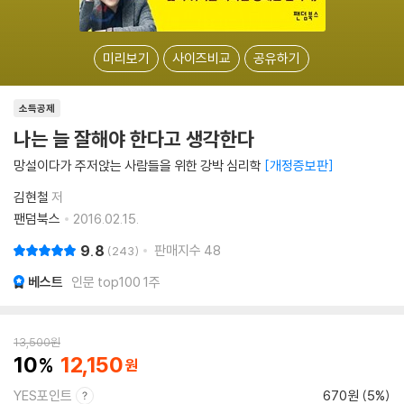
미리보기
사이즈비교
공유하기
소득공제
나는 늘 잘해야 한다고 생각한다
망설이다가 주저앉는 사람들을 위한 강박 심리학
개정증보판
김현철
저
팬덤북스
2016.02.15.
9.8
판매지수
48
243
베스트
인문 top100 1주
13,500
원
10
12,150
YES포인트
670원 (5%)