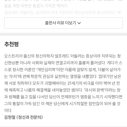
들을 위한 따뜻한 통찰이 가득한 책이다.
나는 오로지 행동만 믿는다.
알프레드 아들러는 심리학의 3대 거장이자 개인심리학의 창시자이다.『죽
삶은 말이 아니라 행동하는 단계에서 펼쳐지는 것.
음의 수용소에서』의 저자인 빅터 프랭클을 직접 지도했으며, 스피치와 커
출판사 리뷰 더보기
행동을 믿자.
뮤니케이션 분야의 독보적 저술로 자기계발의 시조라고 평가받는 데일 카
네기와 『네 안에 잠든 거인을 깨워라』의 저자 앤서니 라빈스,『성공하는 사
람의 7가지 법칙』으로 유명한 스티븐 코비 등이 아들러에게 많은 영감을
추천평
--- 7장. 필요한 것은 오직 행동 중에서
받았다고 알려져 있다.
아들러의 이름은 모르는 사람일지라도 열등감, 보상심리, 인정욕구, 권력
오스트리아 출신의 정신의학자 알프레드 아들러는 증상이라 치부되는 정
욕 등을 골자로 하는 그의 심리학에 대해서는 들어본 적이 있을 것이다. 이
신현상뿐 아니라 사회와 실재의 연결고리까지 훌륭히 풀어냈다. 게다가 스
책은 이런 아들러의 빛나는 통찰을 짧은 경구와 산문체의 글 토막으로 담
스로 창시한 이론인 ‘개인심리학’이란 이름에 걸맞지 않게, 더불어 살아가
았다. 이 책이 우리 사회에서 넘쳐나는 피상적인 수준의 ‘자신감’ ‘열정’ ‘용
는 ‘우리’에 관해 학문적 관심과 실천하는 열정을 내뿜었다. 껍데기만 남은
기’에 관한 구호를 넘어 진정 나와 타인을 이해하고 열등감을 담담하게 바
채 서로 착취하다 모두가 괴멸해버리는 21세기의 비극을 이미 백여 년 전
라보는 관점을 얻어 근본적인 치유, 근원적 평화를 얻는 여정의 실마리가
에 예측하고 나름의 해결책을 내어놓았던 셈이다. ‘과시와 완벽’이라는 창
되어줄 것이다.
과 방패를 들고 집을 나서던 당신이 언제부턴가 염증을 느끼기 시작했다면
그의 통찰이 가득 담긴 이 책은 당신에게 시기적절한 잠언집이 되어 줄 것
“항상 당신을 가로막은 것은 당신이었다.”
이다.
언제나 같은 자리에서 넘어지는 당신을 위한 빛나는 통찰
김현철 (정신과 전문의)