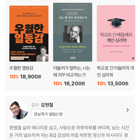
우월한 열등감
아들러가 말하는, 나는
학교로 간 아들러의 개
왜 자꾸 비교하는가
인 심리학
10
18,900
%
원
10
16,200
10
13,500
%
%
원
원
감수
김현철
관심작가 알림신청
환멸을 삶의 에너지로 삼고, 사랑으로 하루하루를 버티며, 남는 시간
은 거의 널브러져 자는 B급 감성의 마음 따뜻한 정신과 의사이다. 정