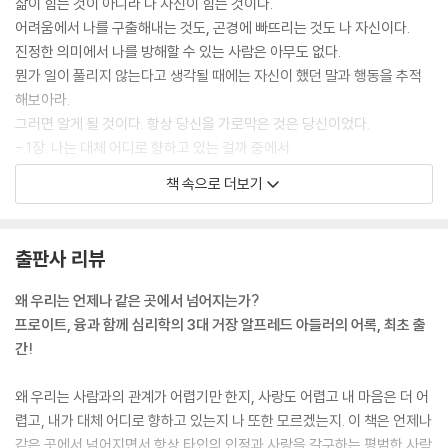
삶이 힘든 것이 아니라 나 자신이 힘든 것이다.
어려움에서 나를 구출해내는 것도, 곤경에 빠뜨리는 것도 나 자신이다.
진정한 의미에서 나를 방해할 수 있는 사람은 아무도 없다.
뭔가 일이 풀리지 않는다고 생각될 때에는 자신이 했던 말과 행동을 추적
해보아라.
그러면 알게 될 것이다. 항상 당신을 가로막은 것은 당신이었다.
- 1장. 나는 대체 어디로 향하고 있는 걸까 중에서
책 속으로 더보기
당신이 우월하다
사람들과 잘 지내지 못하는 사람을 만나면 이것을 기억하라.
출판사 리뷰
그 사람은 자신이 우월하다는 것을 보여주려고 기를 쓰고 있다는 사실이
다.
왜 우리는 언제나 같은 곳에서 넘어지는가?
이를 기억하고 그 사람을 대하라.
프로이트, 융과 함께 심리학의 3대 거장 알프레드 아들러의 어록, 최초 출
“당신이 우월하다.”고 인정해부면 의외로 관계의 문제가 빨리 풀릴 것이
간!
다.
- 2장. 나보다 잘났거나 못났거나 하는 것들에 대하여 중에서
왜 우리는 사람과의 관계가 어렵기만 한지, 사랑도 어렵고 내 마음은 더 어
렵고, 내가 대체 어디로 향하고 있는지 나 또한 모르겠는지. 이 책은 언제나
행동을 믿는다
같은 곳에서 넘어지면서 항상 타인의 인정과 사랑을 갈구하는 평범한 사람