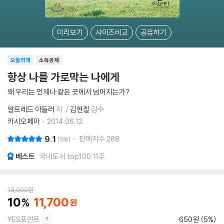
미리보기
사이즈비교
공유하기
오늘의책
소득공제
항상 나를 가로막는 나에게
왜 우리는 언제나 같은 곳에서 넘어지는가?
알프레드 아들러
저
김현철
감수
카시오페아
2014.06.12.
9.1
판매지수
288
58
베스트
국내도서 top100 11주
13,000
원
10
11,700
YES포인트
650원 (5%)