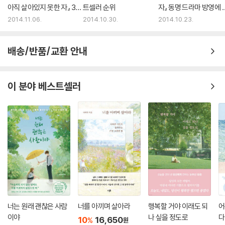
아직 살아있지 못한 자』 3주
트셀러 순위
자』 동명 드라마 방영에 
연속 정상
입어 1위
2014.11.06.
2014.10.30.
2014.10.23.
배송/반품/교환 안내
이 분야 베스트셀러
너는 원래 괜찮은 사람
너를 아끼며 살아라
행복할 거야 이래도 되
어
이야
나 싶을 정도로
다
10
16,650
%
원