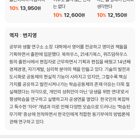
는 없다
생각한다
10
13,950
%
원
10
12,600
10
12,150
%
%
원
원
역자 : 변지영
공부와 생활 연구소 소장. 대학에서 영어를 전공하고 영미권 책들을
기획하면서 출판에 입문했다. 북하우스, 21세기북스, 위즈덤하우스
등의 출판사에서 편집자로 근무하면서 기획과 편집을 배웠고 14년째
경제경영, 자기계발, 심리학 분야의 책을 만들고 있다. 기술의 발전과
도시화로 공동체의 현실적 기능이 사라지고 있지만, 그럴수록 핵심
가치를 공유하고 발전시켜나가는 학습공동체의 존재 이유는 더욱 절
실해졌다는 자각으로, 개인의 성취만이 아닌 ‘공생을 위한 연대’로서
평생학습을 연구하고 실행하고자 공생연을 열었다. 한국인의 복잡하
고 특수한 ‘자아’ 개념과 이로 인해 다양한 모습으로 드러나는 ‘학습된
무기력’ 증상에 천착하면서 한국인에게 적합한 동기부여의 방법론에
관해 연구하고 있다.