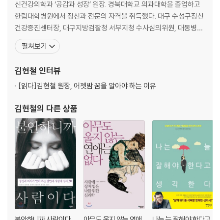
신건강의학과 ‘공감과 성장’ 원장. 경북대학교 의과대학을 졸업하고
한림대학병원에서 정신과 전문의 자격을 취득했다. 대구 수성구정신
건강증진센터장, 대구지방검찰청 서부지청 수사심의위원, 대동병원
진료과장을 지냈으며, EMDR 공인 치료사 자격을 취득했다. 현재, 대
펼쳐보기
한우울조울병학회, 대한노인정신의학회, 대한정신건강의학회, 국제
자기심리학회 회원으로 활동하고 있다. 특히 모든 정신 증상은 가면
김현철
인터뷰
을 쓰고 있을 뿐, 성장의 메시지를 담고 있다고 믿는 저자는
[읽다]
김현철 원장, 어젯밤 꿈을 알아야 하는 이유
김현철
의 다른 상품
불안하니까 사람이다
아무도 울지 않는 연애
나는 늘 잘해야 한다고