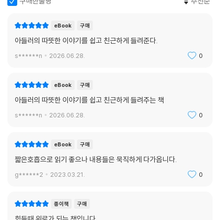
구매한줄평
추천순
리라 생각되는 말들을 골라 옮겼다. 또한 아들러 사상의 정수를 맞볼 수 있
도록 장마다 내용을 나누고 내용을 정리해, 읽다 보면 자연스럽게 그의 사
eBook
구매
상적 흐름을 느낄 수 있도록 구성하였다.
아들러의 따뜻한 이야기를 쉽고 친근하게 들려준다.
근래에 유독 일본에서 재조명을 받아 대중적 인기를 얻고 있는 아들러의
s******n
2026.06.28.
0
개인심리학은, 항상 비교하고 비교당하며 자신의 정체성을 잃어버린 채 휩
쓸려온 많은 한국인에게도 신선한 자극을 주리라 생각한다. 이 책이 우리
사회에서 넘쳐나는 피상적인 수준의 ‘자신감’ ‘열정’ ‘용기’에 관한 구호를
eBook
구매
넘어 진정 나와 타인을 이해하고 열등감을 담담하게 바라보는 관점을 얻어
아들러의 따뜻한 이야기를 쉽고 친근하게 들려주는 책
근본적인 치유, 근원적 평화를 얻는 여정의 실마리가 되어줄 것이다.
s******n
2026.06.28.
0
eBook
구매
짧은호흡으로 읽기 좋으나 내용들은 묵직하게 다가옵니다.
g******2
2023.03.21.
0
종이책
구매
힘들때 위로가 되는 책입니다