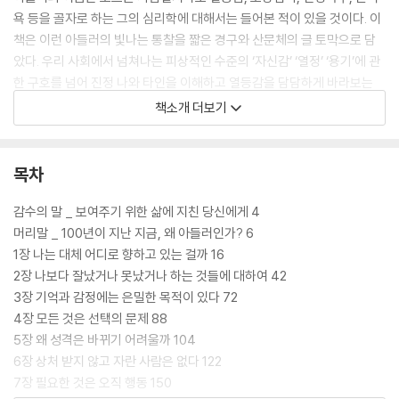
욕 등을 골자로 하는 그의 심리학에 대해서는 들어본 적이 있을 것이다. 이
책은 이런 아들러의 빛나는 통찰을 짧은 경구와 산문체의 글 토막으로 담
았다. 우리 사회에서 넘쳐나는 피상적인 수준의 ‘자신감’ ‘열정’ ‘용기’에 관
한 구호를 넘어 진정 나와 타인을 이해하고 열등감을 담담하게 바라보는
관점을 얻어 근본적인 치유, 근원적 평화를 얻는 여정의 실마리가 되어줄
책소개 더보기
것이다.
목차
감수의 말 _ 보여주기 위한 삶에 지친 당신에게 4
머리말 _ 100년이 지난 지금, 왜 아들러인가? 6
1장 나는 대체 어디로 향하고 있는 걸까 16
2장 나보다 잘났거나 못났거나 하는 것들에 대하여 42
3장 기억과 감정에는 은밀한 목적이 있다 72
4장 모든 것은 선택의 문제 88
5장 왜 성격은 바뀌기 어려울까 104
6장 상처 받지 않고 자란 사람은 없다 122
7장 필요한 것은 오직 행동 150