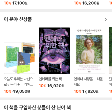
10
17,100
10
16,200
1
%
%
원
원
이 분야 신상품
오늘도 우리는 나선으
멘헤라를 위한 책
언제나 사랑을 노래할
길
로 걷는다 + 무리하지
게요
아
10
16,920
%
원
않는 선에서 + 마음의
10
49,050
10
17,820
1
%
%
원
원
문제 세트
이 책을 구입하신 분들이 산 분야 책