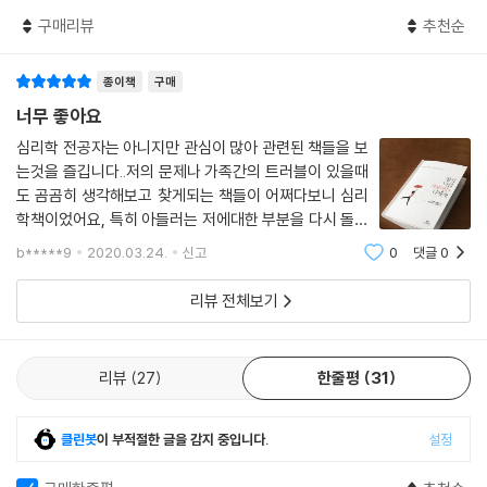
사람들 때문에 버겁다거나 과거에 대한 기억과 감정 때문에 앞으로 나가기
구매리뷰
추천순
힘들다고 느껴진 적은 없는지. 아들러는 그 모든 것들과 직면하는 것이 변
화를 위한 첫 번째 길임을 말한다. 자신의 열등감을 직면하고 자신의 기억
종이책
구매
과 감정까지 주관적일 수 있다는 것을 인정할 수 있어야 한다. 사람을 사랑
너무 좋아요
하고 인간의 희망을 믿었던 아들러의 따뜻한 문장은 언제나 부족하다고 느
끼는 많은 사람에게 적절한 조언이 되어줄 것이다.
심리학 전공자는 아니지만 관심이 많아 관련된 책들을 보
왜 100년이 지난 지금, 아들러인가? 아들러의 통찰은 현대를 살아가는 우
는것을 즐깁니다..저의 문제나 가족간의 트러블이 있을때
도 곰곰히 생각해보고 찾게되는 책들이 어쩌다보니 심리
리에게 큰 울림을 준다. 자신의 결정과 실행에 대한 책임은 오롯이 스스로
학책이었어요, 특히 아들러는 저에대한 부분을 다시 돌아
지되, 우리가 어떻게 연결되어 있는지 체감하며 살아갈 수 있다면 우리들
보고 생각할 수 있어 좋습니다. 책을 펼치지마자 첫 페이
의 책임 회피와 그로 인한 불행은 상당히 줄어들지 않을까. 개인심리학의
b*****9
2020.03.24.
신고
0
댓글
0
지에 보여주기 위한 삶에 지친 당신에게 라는 문구가 너무
창시자 알프레드 아들러의 지금의 의미는 이로써 충분할 것이다.
와닿았습니다..미움받을 용기도 너무 좋은
리뷰 전체보기
“어떤 문제든 해법은 여기에 있다. 더 용기를 내고 더 협력하는 것.“
아들러 통찰의 진수를 맞볼 수 있는 대중교양서 국내 최초 출간
리뷰
27
한줄평
31
국내에 출간된 아들러의 저서 대부분은 전문학술서로, 강의록을 묶어 엮은
책이라 구어체로 되어 있고 중복되는 말이 많다. 이 책에서는 아들러 철학
클린봇
이 부적절한 글을 감지 중입니다.
설정
의 정수라 생각되는 부분, 현대인에게 깊은 울림을 주는 말들, 항상 비교하
고 비교당하며 정체성을 잃어버린 채 휩쓸려온 이들에게 신선한 자극을 주