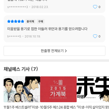
s**********3
2018.02.23.
0
종이책
구매
미움받을 용기로 접한 아들러 위안과 용기를 얻으려합니다
h******5
2016.10.19.
0
한줄평 전체보기
채널예스 기사
7
11월 1 주 베스트셀러『미생-
10월 5주 예스24 종합 베스
『미생-아직 살아있지 못