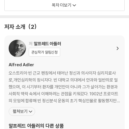
8장 나에게는 아직 용기가 남아 있다 172
목차 더보기
9장 개인적인 것은 곧 사회적인 것 200
10장 삶이 위험하다는 거짓말 220
맺음말 _ 삶은 과거가 아니라 미래에서 온다 246
저자 소개
2
참고문헌 255
저
알프레드 아들러
관심작가 알림신청
Alfred Adler
오스트리아 빈 근교 펜칭에서 태어난 정신과 의사이자 심리치료사
로,개인심리학의 창시자다. 빈 대학교 의대에서 안과와 일반의로 일
했으며, 이 시기부터 환자를 개인만이 아니라 그가 살아가는 환경과
사회적 맥락 속에서 이해하려는 관점을 키워갔다. 1902년 프로이트
의 모임에 합류해 빈 정신분석 운동의 초기 핵심인물로 활동했지만,
인간을 성적 충동보다 목적, 열등감, 보상, 사회적 관계 속에서 이해
펼쳐보기
해야 한다는 견해를 발전시키며 1911년 결별했다. 아들러는 1907년
기관 열등성과 보상 문제를 다룬 저작을 발표했고, 1912년 『신경증
알프레드 아들러
의 다른 상품
기질』을 통해 자신의 이론을 본격화했다. 그는 인간