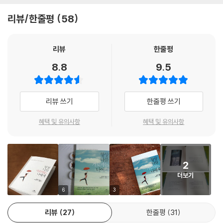
사람과의 관계가 어렵기만 할 때, 사랑도 어렵고 내 마음은 더 어렵고, 대체
내가 어디로 향하고 있는지 모르겠고, 언제나 부족하다고만 느껴질 때. 과
리뷰/한줄평
58
시와 완벽이라는 창과 방패를 들고 집을 나서는 자신에게 언제부턴가 염증
이 나기 시작했다면, 여기 아들러의 빛나는 통찰과 따뜻한 조언을 들어보
리뷰
한줄평
자.
아들러는 우선 자신을 직면할 것을 권한다. 항상 당신은 같은 자리에서 넘
8.8
9.5
어지지 않는지, 언제나 비교하고 비교당하며 살고 있지 않은지, 과거를 탓
하고 원래 성격이 이렇다며 회피하고 있는 것은 아닌지, 하지만 아들러는
말한다. 모든 것은 선택의 문제라고. 기억과 감정조차 선택할 수 있고, 상처
리뷰 쓰기
한줄평 쓰기
받지 않고 자란 사람은 없다고. 그러므로 당신에게 필요한 건 오직 용기와
행동뿐이라고. 그리고 또 하나의 손을 내민다. 세상과 연대하고 타인과 함
혜택 및 유의사항
혜택 및 유의사항
께하라고. 그의 통찰이 가득한 이 책은 일과 사랑과 삶에 버거워하는 많은
사람에게 시기적절한 잠언집이 되어 줄 것이다.
2
“당신을 가로막는 기억과 감정에는 은밀한 목적이 있다.”
더보기
언제나 부족하다고 느끼는 당신을 위한 심리학의 지혜
6
3
나보다 잘났거나 못났거나 하는 것들 때문에 속상했던 적은 없는지. 다른
리뷰
27
한줄평
31
사람을 지배하려 하고, 너무 예민하고 굴고, 항상 뭔가를 하려고 안달이 난