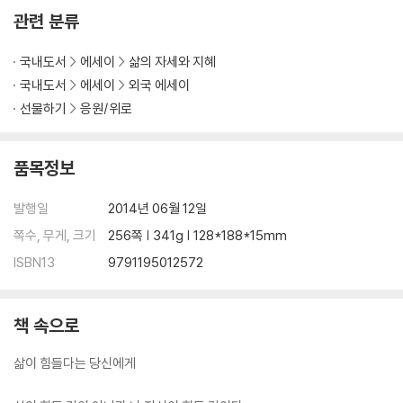
관련 분류
국내도서
에세이
삶의 자세와 지혜
국내도서
에세이
외국 에세이
선물하기
응원/위로
품목정보
발행일
2014년 06월 12일
쪽수, 무게, 크기
256쪽 | 341g | 128*188*15mm
ISBN13
9791195012572
책 속으로
삶이 힘들다는 당신에게