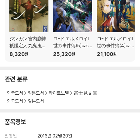
ジンカン 宮內廳神
ロ-ド.エルメロイII
ロ-ド.エルメロイII
祇鑑定人.九鬼鬼一
世の事件簿(5)case.
世の事件簿(4)cas
郞
魔眼蒐集列車 下
e.魔眼蒐集列車 上
8,320
25,320
21,100
원
원
원
관련 분류
외국도서
일본도서
라이트노벨
富士見文庫
외국도서
일본도서
품목정보
발행일
2016년 02월 20일