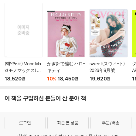
(예약도서) Mono Ma
かぎ針で編む ハロ-
sweet(スウィ-ト)
(
x(モノマックス) 20
キティ
2026年8月號
A
26年10月號
18,520
10
18,450
19,620
1
%
원
원
원
이 책을 구입하신 분들이 산 분야 책
로그인
최근 본 상품
주문/배송
고객센터 1544-3800
티켓 1544-6399
중고샵 1566-4295