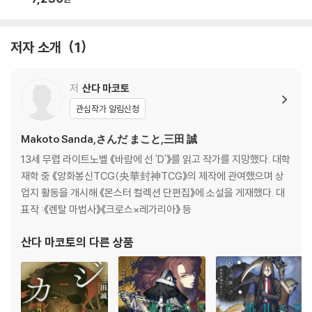
저자 소개
1
저
산다 마코토
관심작가 알림신청
Makoto Sanda,さんだ まこと,三田 誠
13세 무렵 라이트노벨 《바람에 선 'D'》를 읽고 작가를 지망했다. 대학
재학 중 《앙화봉신TCG(央華封神TCG》의 제작에 관여했으며 상
업지 활동을 개시해 《몬스터 컬렉션 단편집》에 소설을 게재했다. 대
표작 :《렌탈 마법사》《크로스×레가리아》 등
산다 마코토
의 다른 상품