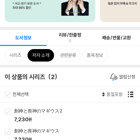
리뷰/한줄평
도서정보
배송/반품/교환
0
시리즈
저자 소개
관련분류
품목정보
이 상품의 시리즈
2
알림신청
전체선택
품절포함
創神と喪神のマギウス 2
7,230
원
創神と喪神のマギウス
7,230
원