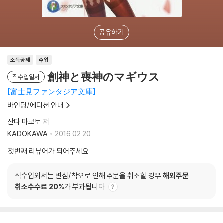
공유하기
소득공제
수입
創神と喪神のマギウス
직수입일서
富士見ファンタジア文庫
바인딩/에디션 안내
산다 마코토
저
KADOKAWA
2016.02.20.
첫번째 리뷰어가 되어주세요
직수입외서는 변심/착오로 인해 주문을 취소할 경우
해외주문
취소수수료 20%
가 부과됩니다.