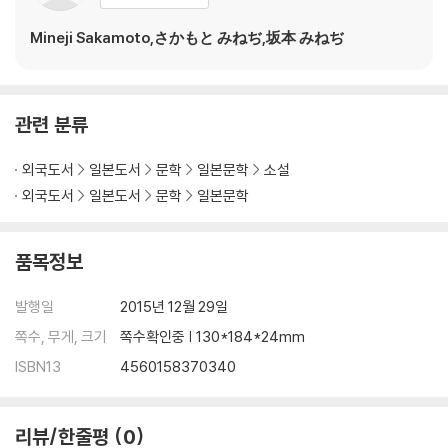
Mineji Sakamoto,さかもと みねぢ,坂本 みねぢ
관련 분류
외국도서
일본도서
문학
일본문학
소설
외국도서
일본도서
문학
일본문학
품목정보
발행일
2015년 12월 29일
쪽수, 무게, 크기
쪽수확인중 | 130*184*24mm
ISBN13
4560158370340
리뷰/한줄평
0