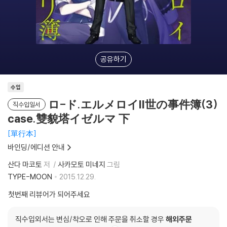
공유하기
수입
ロ-ド.エルメロイII世の事件簿(3)
직수입일서
case.雙貌塔イゼルマ 下
單行本
바인딩/에디션 안내
산다 마코토
저
사카모토 미네지
그림
TYPE-MOON
2015.12.29.
첫번째 리뷰어가 되어주세요
직수입외서는 변심/착오로 인해 주문을 취소할 경우
해외주문