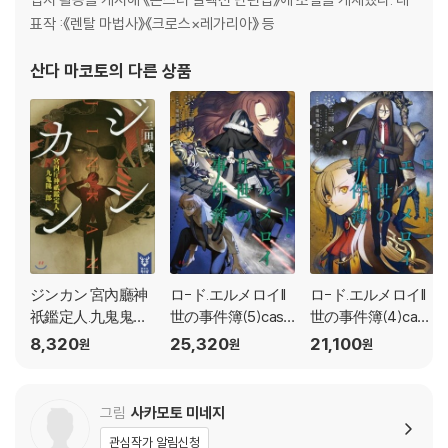
표작 :《렌탈 마법사》《크로스×레가리아》 등
산다 마코토
의 다른 상품
ジンカン 宮內廳神
ロ-ド.エルメロイII
ロ-ド.エルメロイII
祇鑑定人.九鬼鬼一
世の事件簿(5)case.
世の事件簿(4)cas
郞
魔眼蒐集列車 下
e.魔眼蒐集列車 上
8,320
25,320
21,100
원
원
원
그림
사카모토 미네지
관심작가 알림신청