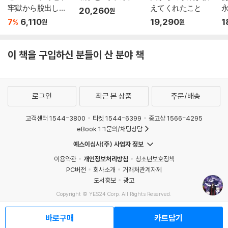
牢獄から脫出して
えてくれたこと
20,260
원
ください
7
6,110
19,290
1
%
원
원
이 책을 구입하신 분들이 산 분야 책
로그인
최근 본 상품
주문/배송
고객센터 1544-3800
티켓 1544-6399
중고샵 1566-4295
eBook 1:1문의/채팅상담
예스이십사(주) 사업자 정보
이용약관
개인정보처리방침
청소년보호정책
PC버전
회사소개
거래처관계자께
도서홍보
광고
Copyright © YES24 Corp. All Rights Reserved.
MATOM12
바로구매
카트담기