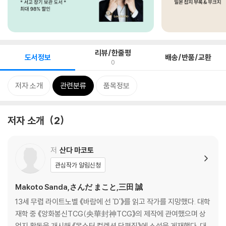
리뷰/한줄평
도서정보
배송/반품/교환
0
저자 소개
관련분류
품목정보
저자 소개
2
저
산다 마코토
관심작가 알림신청
Makoto Sanda,さんだ まこと,三田 誠
13세 무렵 라이트노벨 《바람에 선 'D'》를 읽고 작가를 지망했다. 대학
재학 중 《앙화봉신TCG(央華封神TCG》의 제작에 관여했으며 상
업지 활동을 개시해 《몬스터 컬렉션 단편집》에 소설을 게재했다. 대