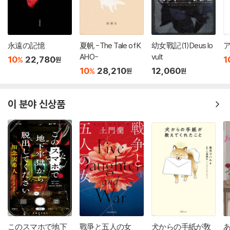
永遠の記憶
夏帆 -The Tale of K
幼女戰記(1)Deus lo
AHO-
vult
10
22,780
1
%
원
10
28,210
12,060
%
원
원
이 분야 신상품
このスマホで地下
戰爭と五人の女
犬からの手紙が敎