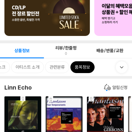
리뷰/한줄평
상품정보
배송/반품/교환
0
스크
아티스트 소개
관련분류
품목정보
Linn Echo
알림신청