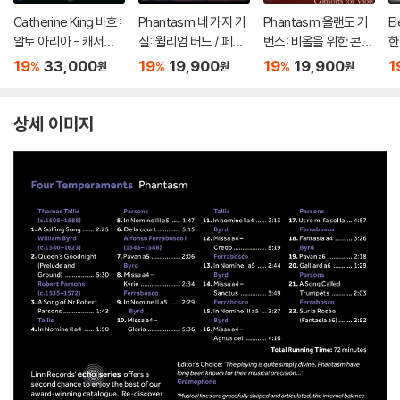
Catherine King 바흐:
Phantasm 네 가지 기
Phantasm 올랜도 기
E
알토 아리아 - 캐서린
질: 윌리엄 버드 / 페라
번스: 비올을 위한 콘서
한
킹 (Bach: Alto Arias)
보스코 / 파손즈 / 탈리
트 - 판타즘 (Orlando
an
19
33,000
19
19,900
19
19,900
1
%
%
%
원
원
원
스 - 판타즘 (Four Te
Gibbons: Consorts f
st
mperaments: Willia
or Viols)
m Byrd / Ferrabosco
상세 이미지
/ Parsons / Tallis)