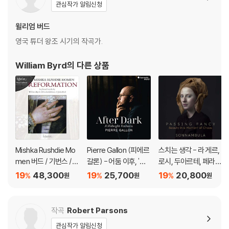
관심작가 알림신청
윌리엄 버드
영국 튜더 왕조 시기의 작곡가.
William Byrd
의 다른 상품
Mishka Rushdie Mo
Pierre Gallon (피에르
스치는 생각 - 라 게르,
men 버드 / 기번스 /
갈론) - 어둠 이후, '한
로시, 두아르테, 페라보
불: 건반곡집 (Reform
밤의 판타지아' (After
스코, 버드 등의 음악
19
48,300
19
25,700
19
20,800
%
%
%
원
원
원
ation: Keyboard wor
Dark, 'A Midnight Fa
(Passing Fancy - Be
ks) [LP]
ntasia')
auty in a Moment of
Chaos)
작곡
Robert Parsons
관심작가 알림신청