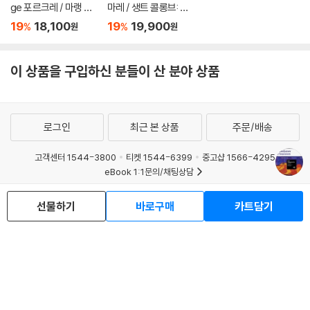
ge 포르크레 / 마랭 마
마레 / 생트 콜롱브: 비
레: 비올 음악 (Reflexi
올라 다 감바 음악집
19
18,100
19
19,900
%
%
원
원
ons Serieuses - Wo
(Marin Marais / Saint
rks By Antoine Forq
e-Colombe: Pieces
ueray & Marin Marai
de viole)
이 상품을 구입하신 분들이 산 분야 상품
s)
로그인
최근 본 상품
주문/배송
고객센터 1544-3800
티켓 1544-6399
중고샵 1566-4295
eBook 1:1문의/채팅상담
예스이십사(주) 사업자 정보
선물하기
바로구매
카트담기
이용약관
개인정보처리방침
청소년보호정책
PC버전
회사소개
거래처관계자께
도서홍보
광고
Copyright © YES24 Corp. All Rights Reserved.
MATOM14