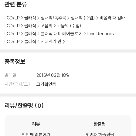
관련 분류
CD/LP
클래식
실내악/독주곡
실내악 (수입)
비올라 다 감바
CD/LP
클래식
고음악
고음악 (수입)
CD/LP
클래식
클래식 대표 레이블 보기
Linn Records
CD/LP
클래식
시대악기 연주
품목정보
발매일
2016년 03월 18일
시간/무게/크기
크기확인중
리뷰/한줄평
0
리뷰
한줄평
첫번째 리뷰어가
첫번째 한줄평을