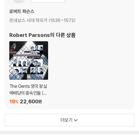
로버트 파슨스
르네상스 시대 작곡가 (1535~1572)
Robert Parsons
의 다른 상품
The Gents 영국 왕실
예배당의 종속인들 (T
he Gentlemen Of T
19
22,600
%
원
he Chapel Royal)
더보기