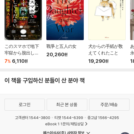
このスマホで地下
戰爭と五人の女
犬からの手紙が敎
牢獄から脫出して
えてくれたこと
20,260
원
ください
7
6,110
19,290
1
%
원
원
이 책을 구입하신 분들이 산 분야 책
로그인
최근 본 상품
주문/배송
고객센터 1544-3800
티켓 1544-6399
중고샵 1566-4295
eBook 1:1문의/채팅상담
예스이십사(주) 사업자 정보