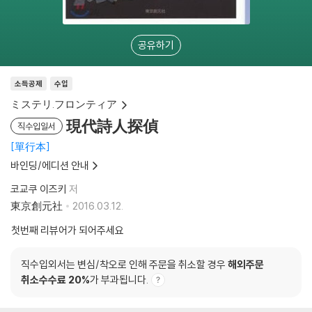
공유하기
소득공제
수입
ミステリ.フロンティア
現代詩人探偵
직수입일서
單行本
바인딩/에디션 안내
코교쿠 이즈키
저
東京創元社
2016.03.12.
첫번째 리뷰어가 되어주세요
직수입외서는 변심/착오로 인해 주문을 취소할 경우
해외주문
취소수수료 20%
가 부과됩니다.