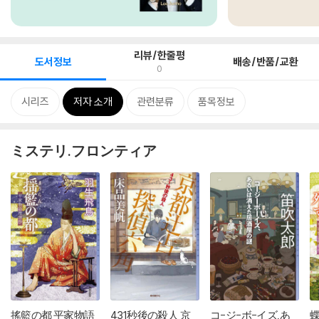
리뷰/한줄평
도서정보
배송/반품/교환
0
시리즈
저자 소개
관련분류
품목정보
ミステリ.フロンティア
搖籃の都 平家物語
431秒後の殺人 京
コ-ジ-ボ-イズ,あ