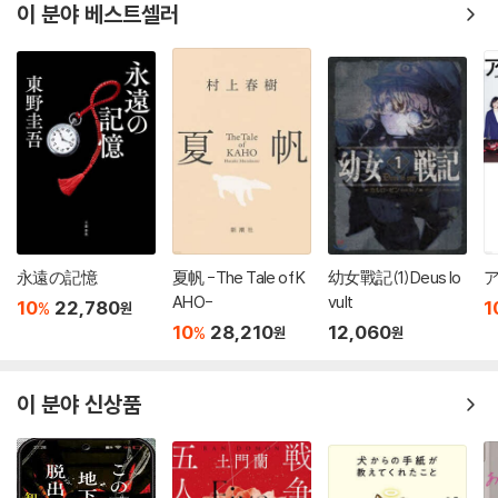
이 분야 베스트셀러
永遠の記憶
夏帆 -The Tale of K
幼女戰記(1)Deus lo
AHO-
vult
10
22,780
1
%
원
10
28,210
12,060
%
원
원
이 분야 신상품