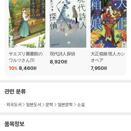
サエズリ圖書館の
現代詩人探偵
大正箱娘 怪人カシ
ワルツさん(1)
オペア
8,920
원
10
8,460
7,950
%
원
원
관련 분류
외국도서
일본도서
문학
일본문학
소설
품목정보