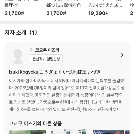
推理抄
都つじ占探偵六角
るいは消えた居酒
屋の
21,700
21,700
19,290
2
원
원
원
저자 소개
1
저
코교쿠 이즈키
관심작가 알림신청
Izuki Kogyoku,こうぎょく いづき,紅玉 いづき
이시가와 현 가나자와 시에서 태어나 가나자와대학 문학부를 졸업했
다. 2006년에 《부엉이와 밤의 왕》으로 제13회 전격소설대상을 수상
하며 데뷔했다. 동화적인 설정과 분위기가 특징이며 ‘식인 삼부작’으
로 명성을 얻었다. 작품으로는 《현대 시인 탐정》, 《그네에 탄 생텍쥐
페리》, 《독을 뱉는 공주와 별의 돌 완전판》, 《15초의 턴》 등이 있다.
코교쿠 이즈키
의 다른 상품